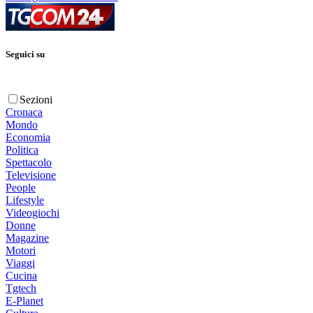
Seguici su
Sezioni
Cronaca
Mondo
Economia
Politica
Spettacolo
Televisione
People
Lifestyle
Videogiochi
Donne
Magazine
Motori
Viaggi
Cucina
Tgtech
E-Planet