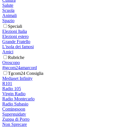
Cultura
Salute
Scuola
Animali
Spazio
Speciali
Elezioni Italia
Elezioni estero
Grande Fratello
L'isola dei famosi
Amici
Rubriche
Oroscopo
#tgcom24amarcord
Tgcom24 Consiglia
Mediaset Infinity
R101
Radio 105
Virgin Radio
Radio Montecarlo
Radio Subasio
Comingsoon
Superguidatv
Zuppa di Porro
Non Sprecare