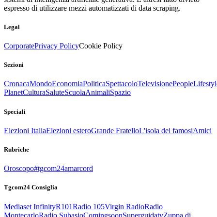
espresso di utilizzare mezzi automatizzati di data scraping.
Legal
Corporate
Privacy Policy
Cookie Policy
Sezioni
Cronaca
Mondo
Economia
Politica
Spettacolo
Televisione
People
Lifestyl
Planet
Cultura
Salute
Scuola
Animali
Spazio
Speciali
Elezioni Italia
Elezioni estero
Grande Fratello
L'isola dei famosi
Amici
Rubriche
Oroscopo
#tgcom24amarcord
Tgcom24 Consiglia
Mediaset Infinity
R101
Radio 105
Virgin Radio
Radio
Montecarlo
Radio Subasio
Comingsoon
Superguidatv
Zuppa di