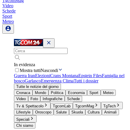
TgcomMag
Video
Schede
Sport
Meteo
In evidenza
Mostra tutti
Nascondi
Guerra Iran
Elezioni
Crans Montana
Epstein Files
Famiglia nel
bosco
Garlasco
Emergenza Clima
Tutti i dossier
Tutte le notizie del giorno
Cronaca
Mondo
Politica
Economia
Sport
Meteo
Video
Foto
Infografiche
Schede
Tv & Spettacolo
TgcomLab
TgcomMag
TgTech
Lifestyle
Oroscopo
Salute
Skuola
Cultura
Animali
Speciali
Chi siamo