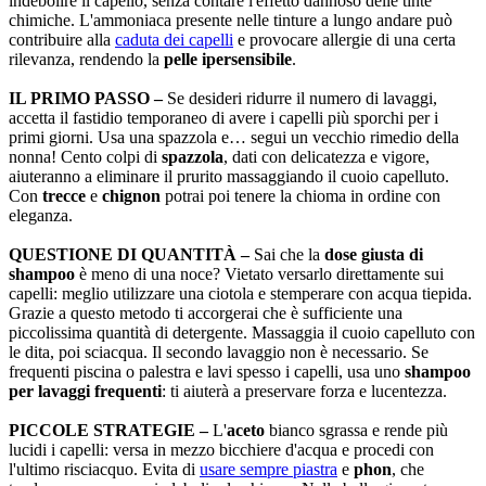
indebolire il capello, senza contare l'effetto dannoso delle tinte
chimiche. L'ammoniaca presente nelle tinture a lungo andare può
contribuire alla
caduta dei capelli
e provocare allergie di una certa
rilevanza, rendendo la
pelle ipersensibile
.
IL PRIMO PASSO –
Se desideri ridurre il numero di lavaggi,
accetta il fastidio temporaneo di avere i capelli più sporchi per i
primi giorni. Usa una spazzola e… segui un vecchio rimedio della
nonna! Cento colpi di
spazzola
, dati con delicatezza e vigore,
aiuteranno a eliminare il prurito massaggiando il cuoio capelluto.
Con
trecce
e
chignon
potrai poi tenere la chioma in ordine con
eleganza.
QUESTIONE DI QUANTITÀ –
Sai che la
dose giusta di
shampoo
è meno di una noce? Vietato versarlo direttamente sui
capelli: meglio utilizzare una ciotola e stemperare con acqua tiepida.
Grazie a questo metodo ti accorgerai che è sufficiente una
piccolissima quantità di detergente. Massaggia il cuoio capelluto con
le dita, poi sciacqua. Il secondo lavaggio non è necessario. Se
frequenti piscina o palestra e lavi spesso i capelli, usa uno
shampoo
per lavaggi frequenti
: ti aiuterà a preservare forza e lucentezza.
PICCOLE STRATEGIE –
L'
aceto
bianco sgrassa e rende più
lucidi i capelli: versa in mezzo bicchiere d'acqua e procedi con
l'ultimo risciacquo. Evita di
usare sempre piastra
e
phon
, che