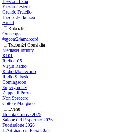
Elezioni Italia
Elezioni estero
Grande Fratello
L'isola dei famosi
Amici
Rubriche
Oroscopo
#tgcom24amarcord
Tgcom24 Consiglia
Mediaset Infinity
R101
Radio 105
Virgin Radio
Radio Montecarlo
Radio Subasio
Comingsoon
Superguidatv
Zuppa di Porro
Non Sprecare
Cotto e Mangiato
Eventi
Identità Golose 2026
Salone del Risparmio 2026
Fuorisalone 2026
L'Artigiano in Fiera 2025