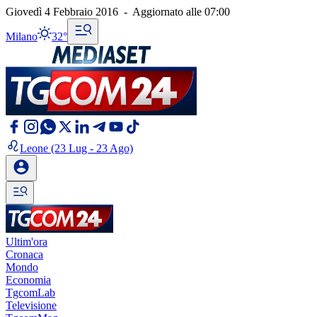
Giovedì 4 Febbraio 2016
-
Aggiornato alle
07:00
Milano
32°
Leone
(23 Lug - 23 Ago)
Ultim'ora
Cronaca
Mondo
Economia
TgcomLab
Televisione