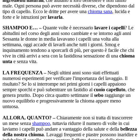
ingredienti naturali
, che aiutano il loro benessere e non fanno
male. Ogni persona può avere necessità diverse, che dipendono dal
tipo di capello. Ecco le dritte per avere una
chioma sana
, lucida e
forte e le istruzioni per
lavarla
.
SHAMPOO E… –
Quante volte è necessario
lavare i capelli
? Le
abitudini nel corso degli anni sono cambiate e se intorno agli anni
Sessanta le donne in media lavavano i capelli una volta alla
settimana, oggi accade di lavarli anche tutti i giorni. Smog e
inquinamento tendono a sporcarli di più, per questo è facile che chi
vive in città arrivi a sera con la fastidiosa sensazione di una
chioma
unta
e senza vita.
LA FREQUENZA –
Negli ultimi anni sono stati effettuati
numerosi esperimenti per verificare l'importanza del lavaggio. Il
risultato? Se lo si interrompe nei primi giorni i capelli appaiono
sempre sporchi e può subentrare un fastidio al
cuoio capelluto
, che
genera prurito. Dopo circa quattro settimane il
sebo
raggiunge un
nuovo equilibrio e progressivamente la chioma appare meno
untuosa.
ALLORA, QUANTO? –
Chiaramente non si tratta di trascorrere
un mese senza
shampoo
, tuttavia ridurre il numero di volte in cui
laviamo i capelli può andare a vantaggio della salute e della
bellezza
della nostra chioma
. Lavaggi frequenti e piastre possono inaridire e