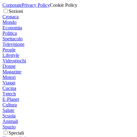
Corporate
Privacy Policy
Cookie Policy
Sezioni
Cronaca
Mondo
Economia
Politica
Spettacolo
Televisione
People
Lifestyle
Videogiochi
Donne
Magazine
Motori
Viaggi
Cucina
Tgtech
E-Planet
Cultura
Salute
Scuola
Animali
Spazio
Speciali