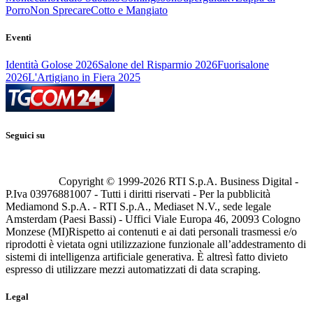
Porro
Non Sprecare
Cotto e Mangiato
Eventi
Identità Golose 2026
Salone del Risparmio 2026
Fuorisalone
2026
L'Artigiano in Fiera 2025
Seguici su
Copyright © 1999-
2026
RTI S.p.A. Business Digital -
P.Iva 03976881007 - Tutti i diritti riservati - Per la pubblicità
Mediamond S.p.A. - RTI S.p.A., Mediaset N.V., sede legale
Amsterdam (Paesi Bassi) - Uffici Viale Europa 46, 20093 Cologno
Monzese (MI)
Rispetto ai contenuti e ai dati personali trasmessi e/o
riprodotti è vietata ogni utilizzazione funzionale all’addestramento di
sistemi di intelligenza artificiale generativa. È altresì fatto divieto
espresso di utilizzare mezzi automatizzati di data scraping.
Legal