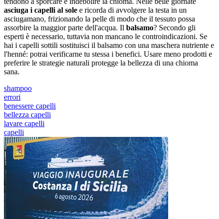
tendono a sporcare e indebolire la chioma. Nelle belle giornate
asciuga i capelli al sole
e ricorda di avvolgere la testa in un
asciugamano, frizionando la pelle di modo che il tessuto possa
assorbire la maggior parte dell'acqua. Il
balsamo
? Secondo gli
esperti è necessario, tuttavia non mancano le controindicazioni. Se
hai i capelli sottili sostituisci il balsamo con una maschera nutriente e
l'henné: potrai verificarne tu stessa i benefici. Usare meno prodotti e
preferire le strategie naturali protegge la bellezza di una chioma
sana.
shampoo
errori
benessere capelli
bellezza capelli
lavare capelli
capelli