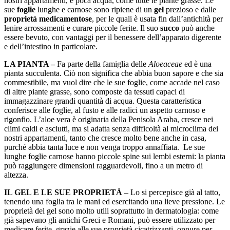
nostri appartamenti, e poca acqua, come tutte le piante grasse. Le
sue
foglie
lunghe e carnose sono ripiene di un
gel
prezioso e dalle
proprietà medicamentose
, per le quali è usata fin dall’antichità per
lenire arrossamenti e curare piccole ferite. Il suo
succo
può anche
essere bevuto, con vantaggi per il benessere dell’apparato digerente
e dell’intestino in particolare.
LA PIANTA –
Fa parte della famiglia delle
Aloeaceae
ed è una
pianta succulenta. Ciò non significa che abbia buon sapore e che sia
commestibile, ma vuol dire che le sue foglie, come accade nel caso
di altre piante grasse, sono composte da tessuti capaci di
immagazzinare grandi quantità di acqua. Questa caratteristica
conferisce alle foglie, al fusto e alle radici un aspetto carnoso e
rigonfio. L’aloe vera è originaria della Penisola Araba, cresce nei
climi caldi e asciutti, ma si adatta senza difficoltà al microclima dei
nostri appartamenti, tanto che cresce molto bene anche in casa,
purché abbia tanta luce e non venga troppo annaffiata. Le sue
lunghe foglie carnose hanno piccole spine sui lembi esterni: la pianta
può raggiungere dimensioni ragguardevoli, fino a un metro di
altezza.
IL GEL E LE SUE PROPRIETÀ
– Lo si percepisce già al tatto,
tenendo una foglia tra le mani ed esercitando una lieve pressione. Le
proprietà del gel sono molto utili soprattutto in dermatologia: come
già sapevano gli antichi Greci e Romani, può essere utilizzato per
medicare ferite, grazie alle sue proprietà cicatrizzanti, oppure per