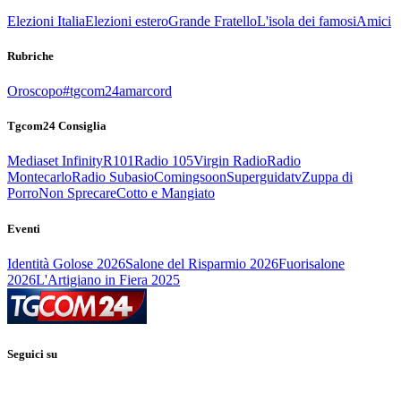
Elezioni Italia
Elezioni estero
Grande Fratello
L'isola dei famosi
Amici
Rubriche
Oroscopo
#tgcom24amarcord
Tgcom24 Consiglia
Mediaset Infinity
R101
Radio 105
Virgin Radio
Radio
Montecarlo
Radio Subasio
Comingsoon
Superguidatv
Zuppa di
Porro
Non Sprecare
Cotto e Mangiato
Eventi
Identità Golose 2026
Salone del Risparmio 2026
Fuorisalone
2026
L'Artigiano in Fiera 2025
Seguici su