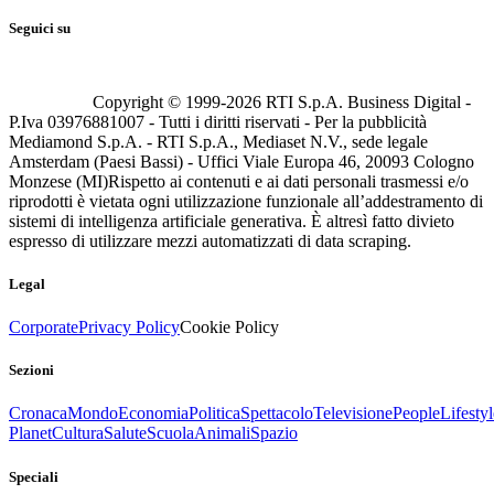
Seguici su
Copyright © 1999-
2026
RTI S.p.A. Business Digital -
P.Iva 03976881007 - Tutti i diritti riservati - Per la pubblicità
Mediamond S.p.A. - RTI S.p.A., Mediaset N.V., sede legale
Amsterdam (Paesi Bassi) - Uffici Viale Europa 46, 20093 Cologno
Monzese (MI)
Rispetto ai contenuti e ai dati personali trasmessi e/o
riprodotti è vietata ogni utilizzazione funzionale all’addestramento di
sistemi di intelligenza artificiale generativa. È altresì fatto divieto
espresso di utilizzare mezzi automatizzati di data scraping.
Legal
Corporate
Privacy Policy
Cookie Policy
Sezioni
Cronaca
Mondo
Economia
Politica
Spettacolo
Televisione
People
Lifestyl
Planet
Cultura
Salute
Scuola
Animali
Spazio
Speciali