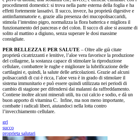
procedimenti domestici: si trova nella parte esterna della foglia e ha
effetti fortemente lassativi. Il succo, invece, ha proprietà digestive e
antiinfiammatorie e, grazie alla presenza dei mucopolisaccaridi,
stimola l’intestino pigro, normalizza la flora batterica e migliora il
funzionamento del pancreas e del colon. Il succo di aloe si assume di
solito al mattino a digiuno, senza superare le dosi massime
consigliate.
PER BELLEZZA E PER SALUTE
– Oltre alle già citate
proprietà cicatrizzanti e lenitive, l’aloe vera favorisce la produzione
del collagene, la sostanza capace di stimolare la riproduzione
cellulare, combattere le rughe e migliorare la lubrificazione delle
cartilagini e, quindi, la salute delle articolazioni. Grazie ad alcuni
polisaccaridi di cui è ricca, l’aloe vera è in grado di stimolare il
sistema immunitario e può essere quindi utilizzata nei periodi di
cambio di stagione per difendersi dai malanni da raffreddamento.
Contiene inoltre alcuni minerali utili, tra cui calcio e sodio, e dà un
buon apporto di vitamina C. Infine, ma non meno importante,
combatte i radicali liberi, aiutandoci nella lotta contro
l’invecchiamento cellulare.
grl
succo
proprieta salutari