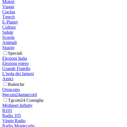
Motori
Viaggi
Cucina
Tgtech
E-Planet
Cultura
Salute
Scuola
Animali
Spazio
Speciali
Elezioni Italia
Elezioni estero
Grande Fratello
L'isola dei famosi
Amici
Rubriche
Oroscopo
#tgcom24amarcord
Tgcom24 Consiglia
Mediaset Infinity
R101
Radio 105
Virgin Radio
Radio Montecarlo