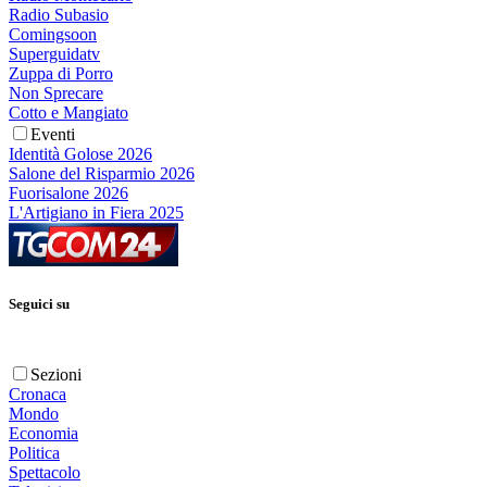
Radio Subasio
Comingsoon
Superguidatv
Zuppa di Porro
Non Sprecare
Cotto e Mangiato
Eventi
Identità Golose 2026
Salone del Risparmio 2026
Fuorisalone 2026
L'Artigiano in Fiera 2025
Seguici su
Sezioni
Cronaca
Mondo
Economia
Politica
Spettacolo