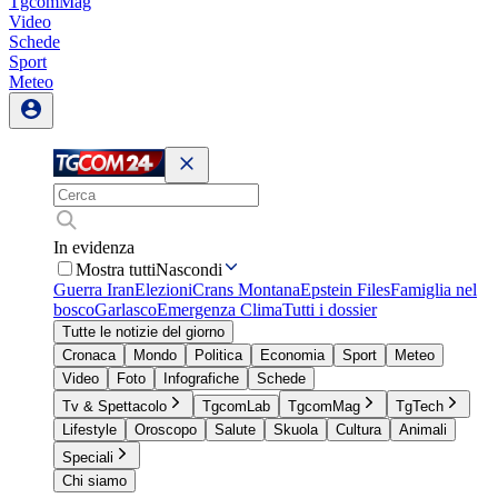
TgcomMag
Video
Schede
Sport
Meteo
In evidenza
Mostra tutti
Nascondi
Guerra Iran
Elezioni
Crans Montana
Epstein Files
Famiglia nel
bosco
Garlasco
Emergenza Clima
Tutti i dossier
Tutte le notizie del giorno
Cronaca
Mondo
Politica
Economia
Sport
Meteo
Video
Foto
Infografiche
Schede
Tv & Spettacolo
TgcomLab
TgcomMag
TgTech
Lifestyle
Oroscopo
Salute
Skuola
Cultura
Animali
Speciali
Chi siamo