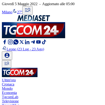
Giovedì 5 Maggio 2022
-
Aggiornato alle
05:00
Milano
27°
Leone
(23 Lug - 23 Ago)
Ultim'ora
Cronaca
Mondo
Economia
TgcomLab
Televisione