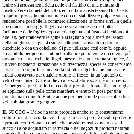
lenire gli arrossamenti della pelle e il fastidio di una puntura di
insetto. Verso la metà dell'Ottocento il farmacista texano Bill Coats
scoprì un procedimento naturale con cui stabilizzare polpa e succo,
rendendone possibile la commercializzazione in forme simili a quelle
che conosciamo oggi. Il gel di aloe vera può essere estratto
facilmente dalle foglie: dopo averle tagliate dal fusto, si incidono ai
due lati, per rimuovere le spine e si tagliano poi a metà nel senso
della lunghezza: Il gel si estrae facilmente, scavandolo con un
cucchiaio o con un coltellino. Si può utilizzare così com’è, oppure
passandolo per pochi istanti nel frullatore per ottenere una crema più
omogenea. Un cucchiaio di gel, mescolato a una crema semplice, è
un vero booster di idratazione e di freschezza, specie se conserviamo
il vasetto in frigorifero: una volta estratto, il gel di aloe può essere
infatti conservato per qualche giorno al fresco, in un barattolo di
vetro ben chiuso. Offre sollievo alle scottature solari, è un rimedio
d’emergenza per i brufoli e ha ottime proprietà idratanti e anti rughe
se applicato sulla pelle come maschera e tenuto in posa per una
quindicina di minuti. È utile anche per medicare le piccole afte che a
volte abbiamo sulle gengive.
IL SUCCO –
L’aloe ha tante proprietà anche se lo consumiamo
sotto forma di succo da bere. In questo caso, però, è meglio preferire
i prodotti confezionati a quelli che possiamo realizzare in casa. Il
succo di aloe acquistato in farmacia o nei negozi di prodotti naturali
è privo di aloina, una sostanza che, invece, è difficile eliminare con i