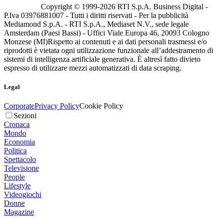
Copyright © 1999-
2026
RTI S.p.A. Business Digital -
P.Iva 03976881007 - Tutti i diritti riservati - Per la pubblicità
Mediamond S.p.A. - RTI S.p.A., Mediaset N.V., sede legale
Amsterdam (Paesi Bassi) - Uffici Viale Europa 46, 20093 Cologno
Monzese (MI)
Rispetto ai contenuti e ai dati personali trasmessi e/o
riprodotti è vietata ogni utilizzazione funzionale all’addestramento di
sistemi di intelligenza artificiale generativa. È altresì fatto divieto
espresso di utilizzare mezzi automatizzati di data scraping.
Legal
Corporate
Privacy Policy
Cookie Policy
Sezioni
Cronaca
Mondo
Economia
Politica
Spettacolo
Televisione
People
Lifestyle
Videogiochi
Donne
Magazine