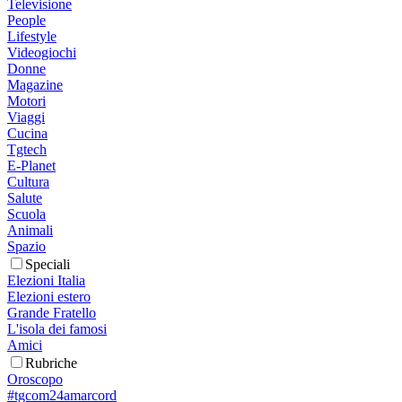
Televisione
People
Lifestyle
Videogiochi
Donne
Magazine
Motori
Viaggi
Cucina
Tgtech
E-Planet
Cultura
Salute
Scuola
Animali
Spazio
Speciali
Elezioni Italia
Elezioni estero
Grande Fratello
L'isola dei famosi
Amici
Rubriche
Oroscopo
#tgcom24amarcord