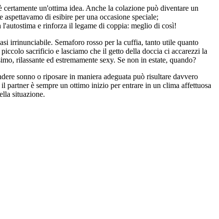
 è certamente un'ottima idea. Anche la colazione può diventare un
e aspettavamo di esibire per una occasione speciale;
 l'autostima e rinforza il legame di coppia: meglio di così!
asi irrinunciabile. Semaforo rosso per la cuffia, tanto utile quanto
 piccolo sacrificio e lasciamo che il getto della doccia ci accarezzi la
issimo, rilassante ed estremamente sexy. Se non in estate, quando?
endere sonno o riposare in maniera adeguata può risultare davvero
il partner è sempre un ottimo inizio per entrare in un clima affettuosa
ella situazione.