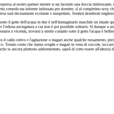
orpresa al nostro partner mentre si sta facendo una doccia rinfrescante,
ietta comoda ma informe indossata per dormire, sì al completino sexy ch
esa sarà decisamente eccitante e inaspettato. Sentirsi desiderati migliora
sotto il getto dell'acqua in due è nell'immaginario maschile un rituale qu
er l'odiosa asciugatura a cui non è poi possibile sottrarsi. Sì dunque a un
arsi a vicenda, trovarsi a stretto contatto sotto il getto l'acqua è bell
Tra il caldo estivo e l'agitazione o magari anche qualche russamento, pr
ico. Tenuto conto che siamo sveglie e magari in vena di coccole, toccare 
nche se ancora piuttosto addormentato, saprà di certo essere all'altezza d