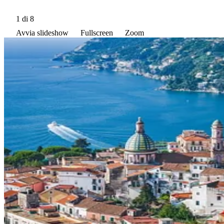
1
di 8
Avvia slideshow
Fullscreen
Zoom