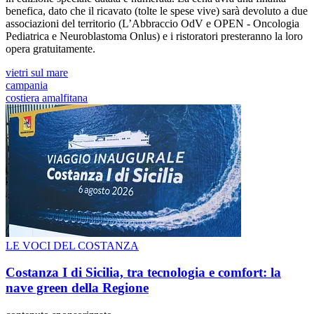
benefica, dato che il ricavato (tolte le spese vive) sarà devoluto a due
associazioni del territorio (L’Abbraccio OdV e OPEN - Oncologia
Pediatrica e Neuroblastoma Onlus) e i ristoratori presteranno la loro
opera gratuitamente.
vietri sul mare
campania
costiera amalfitana
LE VOCI DEL COSTANZA
Costanza I di Sicilia, tra tecnologia e comfort: la
nave green della Regione