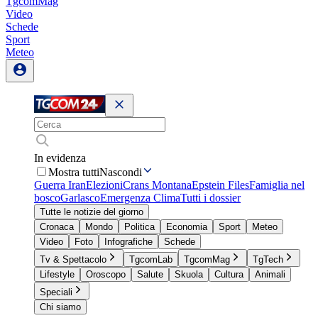
TgcomMag
Video
Schede
Sport
Meteo
In evidenza
Mostra tutti
Nascondi
Guerra Iran
Elezioni
Crans Montana
Epstein Files
Famiglia nel
bosco
Garlasco
Emergenza Clima
Tutti i dossier
Tutte le notizie del giorno
Cronaca
Mondo
Politica
Economia
Sport
Meteo
Video
Foto
Infografiche
Schede
Tv & Spettacolo
TgcomLab
TgcomMag
TgTech
Lifestyle
Oroscopo
Salute
Skuola
Cultura
Animali
Speciali
Chi siamo