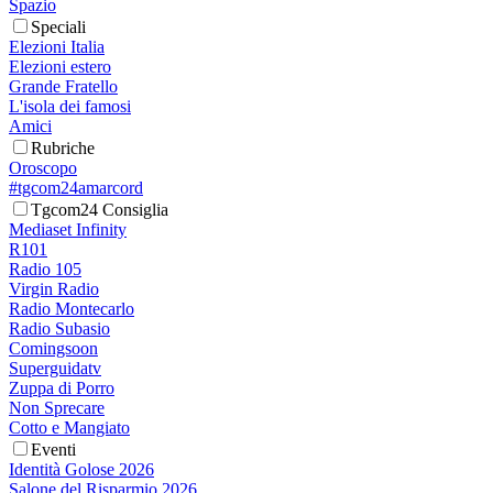
Spazio
Speciali
Elezioni Italia
Elezioni estero
Grande Fratello
L'isola dei famosi
Amici
Rubriche
Oroscopo
#tgcom24amarcord
Tgcom24 Consiglia
Mediaset Infinity
R101
Radio 105
Virgin Radio
Radio Montecarlo
Radio Subasio
Comingsoon
Superguidatv
Zuppa di Porro
Non Sprecare
Cotto e Mangiato
Eventi
Identità Golose 2026
Salone del Risparmio 2026