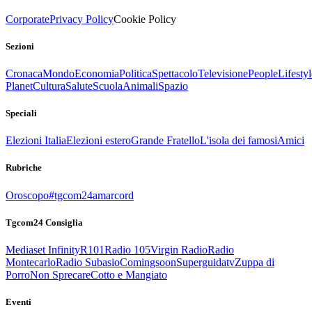
Corporate
Privacy Policy
Cookie Policy
Sezioni
Cronaca
Mondo
Economia
Politica
Spettacolo
Televisione
People
Lifestyl
Planet
Cultura
Salute
Scuola
Animali
Spazio
Speciali
Elezioni Italia
Elezioni estero
Grande Fratello
L'isola dei famosi
Amici
Rubriche
Oroscopo
#tgcom24amarcord
Tgcom24 Consiglia
Mediaset Infinity
R101
Radio 105
Virgin Radio
Radio
Montecarlo
Radio Subasio
Comingsoon
Superguidatv
Zuppa di
Porro
Non Sprecare
Cotto e Mangiato
Eventi