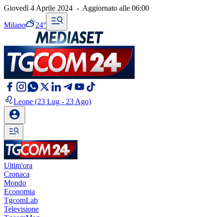
Giovedì 4 Aprile 2024
-
Aggiornato alle
06:00
Milano
24°
Leone
(23 Lug - 23 Ago)
Ultim'ora
Cronaca
Mondo
Economia
TgcomLab
Televisione