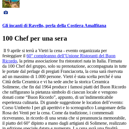
Gli incanti di Ravello, perla della Costiera Amalfitana
100 Chef per una sera
Il 9 aprile si terrà a Vietri la cena - evento organizzata per
festeggiare il
60° compleanno dell’Unione Ristoranti del Buon
Ricordo
, la prima associazione fra ristoratori nata in Italia. Firmata
da 100 Chef del gruppo, solo su prenotazione, accompagnata in tutte
le portate dal perlage di pregiati Franciacorta, la cena sarà riservata
ad un massimo di 1.000 persone. Vietri è stata scelta perché è una
Città della Ceramica e vi ha sede anche la storica Ceramica
Solimene, che fin dal 1964 produce i famosi piatti del Buon Ricordo
che raffigurano la pietanza simbolo di ciascun locale e vengono
donati come “Buon Ricordo”, appunto, di un’indimenticabile
esperienza culinaria. Di grande suggestione le location dell’evento:
Corso Umberto I per gli aperitivi e lo scenografico Lungomare della
Rosa dei Venti per la cena. Come da tradizione, i commensali
riceveranno, in ricordo di una serata che si preannuncia memorabile,
il piatto del 60° dipinto a mano dagli artigiani di Solimene, realizzato
in edizione speciale datata e numerata. La cena avrà una finalità