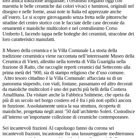
loro antica tradizione artigianale, i ceramisti forgiano oggi con
maestria le belle ceramiche dai colori vivaci e luminosi, originali nel
disegno e nelle forme, assai note in Italia ed apprezzate anche
all’estero. Le si scopre girovagando senza fretta nelle pittoresche
stradine del centro storico con le facciate delle case decorate da
ornamenti e maioliche multicolori e nel centralissimo Corso
Umberto I, facendo tappa nelle botteghe dei ceramisti, stracolme dei
loro caratteristici manufatti.
Il Museo della ceramica e la Villa Comunale
La storia della
tradizione ceramistica viene raccontata nell’interessante Museo della
Ceramica di Vietri, allestito nella torretta di Villa Guariglia nella
frazione di Raito, che raccoglie reperti ceramici dal Settecento alla
prima metà del ‘900, sia di stampo religioso che d’uso comune.
Altro tesoro cittadino è la Villa Comunale: affacciata su di un
panorama stupendo, con viali, fontane, passamano ed altro decorati
da maioliche multicolori è uno dei parchi più belli della Costiera
Amalfitana. Da visitare anche la Fabbrica Solimene, che opera da
più di un secolo nel borgo costiero ed è fra i più noti opifici ancora
in funzione. Assolutamente unica la sua struttura, ricoperta di
maioliche, progettata negli anni ’50 dall’architetto Soleri. Custodisce
all’interno un’importante collezione di ceramiche contemporanee.
Sei incantevoli frazioni
Al capoluogo fanno da corona sei
incantevoli frazioni, incastonate fra una lussureggiante mediterranea