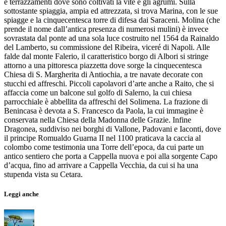
e terrazzamenti dove sono coltivati la vite e gli agrumi. Sulla
sottostante spiaggia, ampia ed attrezzata, si trova Marina, con le sue
spiagge e la cinquecentesca torre di difesa dai Saraceni. Molina (che
prende il nome dall’antica presenza di numerosi mulini) è invece
sovrastata dal ponte ad una sola luce costruito nel 1564 da Rainaldo
del Lamberto, su commissione del Ribeira, viceré di Napoli. Alle
falde dal monte Falerio, il caratteristico borgo di Albori si stringe
attorno a una pittoresca piazzetta dove sorge la cinquecentesca
Chiesa di S. Margherita di Antiochia, a tre navate decorate con
stucchi ed affreschi. Piccoli capolavori d’arte anche a Raito, che si
affaccia come un balcone sul golfo di Salerno, la cui chiesa
parrocchiale è abbellita da affreschi del Solimena. La frazione di
Benincasa è devota a S. Francesco da Paola, la cui immagine è
conservata nella Chiesa della Madonna delle Grazie. Infine
Dragonea, suddiviso nei borghi di Vallone, Padovani e Iaconti, dove
il principe Romualdo Guarna II nel 1100 praticava la caccia al
colombo come testimonia una Torre dell’epoca, da cui parte un
antico sentiero che porta a Cappella nuova e poi alla sorgente Capo
d’acqua, fino ad arrivare a Cappella Vecchia, da cui si ha una
stupenda vista su Cetara.
Leggi anche