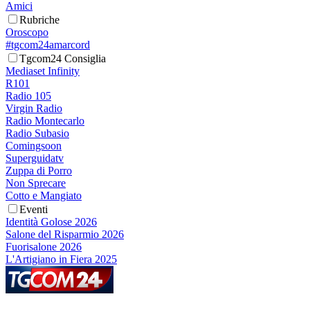
Amici
Rubriche
Oroscopo
#tgcom24amarcord
Tgcom24 Consiglia
Mediaset Infinity
R101
Radio 105
Virgin Radio
Radio Montecarlo
Radio Subasio
Comingsoon
Superguidatv
Zuppa di Porro
Non Sprecare
Cotto e Mangiato
Eventi
Identità Golose 2026
Salone del Risparmio 2026
Fuorisalone 2026
L'Artigiano in Fiera 2025