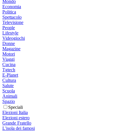
Mondo
Economia
Politica
Spettacolo
Televisione
People
Lifestyle
Videogiochi
Donne
Magazine
Motori
Viaggi
Cucina
Tgtech
E-Planet
Cultura
Salute
Scuola
Animali
Spazio
Speciali
Elezioni Italia
Elezioni estero
Grande Fratello
L'isola dei famosi