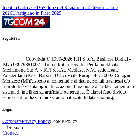
Identità Golose 2026
Salone del Risparmio 2026
Fuorisalone
2026
L'Artigiano in Fiera 2025
Seguici su
Copyright © 1999-
2026
RTI S.p.A. Business Digital -
P.Iva 03976881007 - Tutti i diritti riservati - Per la pubblicità
Mediamond S.p.A. - RTI S.p.A., Mediaset N.V., sede legale
Amsterdam (Paesi Bassi) - Uffici Viale Europa 46, 20093 Cologno
Monzese (MI)
Rispetto ai contenuti e ai dati personali trasmessi e/o
riprodotti è vietata ogni utilizzazione funzionale all’addestramento di
sistemi di intelligenza artificiale generativa. È altresì fatto divieto
espresso di utilizzare mezzi automatizzati di data scraping.
Legal
Corporate
Privacy Policy
Cookie Policy
Sezioni
Cronaca