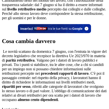
Cambiamento netto nel mondo del lavoro, con l'introduzione della
trasparenza salariale: dal 7 giugno si ha il diritto a essere informati
sul
livello retributivo medio
percepito dai colleghi e dalle colleghe.
Perché allo stesso lavoro deve corrispondere la stessa retribuzione,
per gli uomini e per le donne.
Cosa cambia davvero
Le novità scattano da domenica 7 giugno, con l'entrata in vigore del
decreto legislativo che recepisce la direttiva Ue 2023/970 in materia
di
parità retributiva
. Valgono per i datori di lavoro pubblici e
privati. Tra i punti si stabilisce, tra le altre cose, che a chi si candidi
per un impiego non si possano chiedere informazioni sulle
retribuzioni percepite nei
precedenti rapporti di lavoro
. C'è poi il
passaggio centrale: nel rispetto della privacy, i lavoratori hanno il
diritto di richiedere le informazioni sui livelli retributivi medi,
ripartiti per sesso
, riferiti alle categorie di lavoratori che svolgono
lo stesso lavoro o di pari valore. L'obbligo di comunicazione dei dati
relativi ai divari retributivi per ora scatta per i datori di lavoro che
occupano
almeno cento dipendenti
.