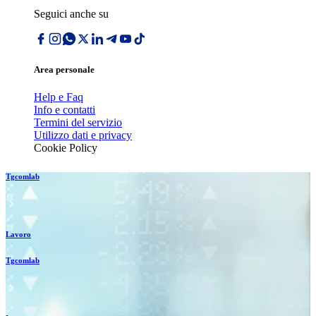
Seguici anche su
Area personale
Help e Faq
Info e contatti
Termini del servizio
Utilizzo dati e privacy
Cookie Policy
Tgcomlab
Lavoro
Tgcomlab