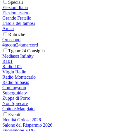
Speciali
Elezioni Italia
Elezioni estero
Grande Fratello
L'isola dei famosi
Amici
Rubriche
Oroscopo
#tgcom24amarcord
Tgcom24 Consiglia
Mediaset Infinity
R101
Radio 105
Virgin Radio
Radio Montecarlo
Radio Subasio
Comingsoon
Superguidatv
Zuppa di Porro
Non Sprecare
Cotto e Mangiato
Eventi
Identità Golose 2026
Salone del Risparmio 2026
Fuorisalone 2026