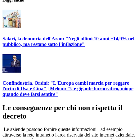
Leggi anche
Salari, la denuncia dell'Aran: "Negli ultimi 10 anni +14,9% nel
pubblico, ma restano sotto l’inflazione"
Confindustria, Orsini: "L'Europa cambi marcia per reggere
l'urto di Usa e Cina" | Meloni: "Ue gigante burocratico, miope
quando deve farsi sentire"
Le conseguenze per chi non rispetta il
decreto
Le aziende possono fornire queste informazioni - ad esempio -
attraverso la rete intranet o l'area riservata del sito internet aziendale.