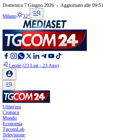
Domenica 7 Giugno 2026
-
Aggiornato alle
09:51
Milano
32°
Leone
(23 Lug - 23 Ago)
Ultim'ora
Cronaca
Mondo
Economia
TgcomLab
Televisione