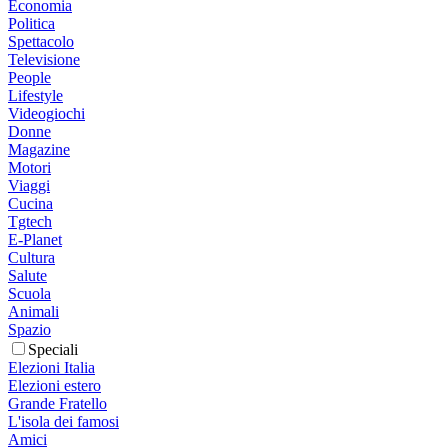
Economia
Politica
Spettacolo
Televisione
People
Lifestyle
Videogiochi
Donne
Magazine
Motori
Viaggi
Cucina
Tgtech
E-Planet
Cultura
Salute
Scuola
Animali
Spazio
Speciali
Elezioni Italia
Elezioni estero
Grande Fratello
L'isola dei famosi
Amici