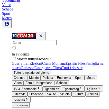
TgcomMag
Video
Schede
Sport
Meteo
In evidenza
Mostra tutti
Nascondi
Guerra Iran
Elezioni
Crans Montana
Epstein Files
Famiglia nel
bosco
Garlasco
Emergenza Clima
Tutti i dossier
Tutte le notizie del giorno
Cronaca
Mondo
Politica
Economia
Sport
Meteo
Video
Foto
Infografiche
Schede
Tv & Spettacolo
TgcomLab
TgcomMag
TgTech
Lifestyle
Oroscopo
Salute
Skuola
Cultura
Animali
Speciali
Chi siamo