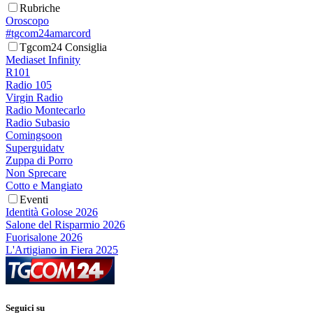
Rubriche
Oroscopo
#tgcom24amarcord
Tgcom24 Consiglia
Mediaset Infinity
R101
Radio 105
Virgin Radio
Radio Montecarlo
Radio Subasio
Comingsoon
Superguidatv
Zuppa di Porro
Non Sprecare
Cotto e Mangiato
Eventi
Identità Golose 2026
Salone del Risparmio 2026
Fuorisalone 2026
L'Artigiano in Fiera 2025
Seguici su