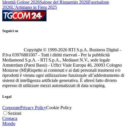
Identità Golose 2026
Salone del Risparmio 2026
Fuorisalone
2026
L'Artigiano in Fiera 2025
Seguici su
Copyright © 1999-
2026
RTI S.p.A. Business Digital -
P.Iva 03976881007 - Tutti i diritti riservati - Per la pubblicità
Mediamond S.p.A. - RTI S.p.A., Mediaset N.V., sede legale
Amsterdam (Paesi Bassi) - Uffici Viale Europa 46, 20093 Cologno
Monzese (MI)
Rispetto ai contenuti e ai dati personali trasmessi e/o
riprodotti è vietata ogni utilizzazione funzionale all’addestramento di
sistemi di intelligenza artificiale generativa. È altresì fatto divieto
espresso di utilizzare mezzi automatizzati di data scraping.
Legal
Corporate
Privacy Policy
Cookie Policy
Sezioni
Cronaca
Mondo