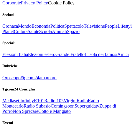
Corporate
Privacy Policy
Cookie Policy
Sezioni
Cronaca
Mondo
Economia
Politica
Spettacolo
Televisione
People
Lifestyl
Planet
Cultura
Salute
Scuola
Animali
Spazio
Speciali
Elezioni Italia
Elezioni estero
Grande Fratello
L'isola dei famosi
Amici
Rubriche
Oroscopo
#tgcom24amarcord
Tgcom24 Consiglia
Mediaset Infinity
R101
Radio 105
Virgin Radio
Radio
Montecarlo
Radio Subasio
Comingsoon
Superguidatv
Zuppa di
Porro
Non Sprecare
Cotto e Mangiato
Eventi