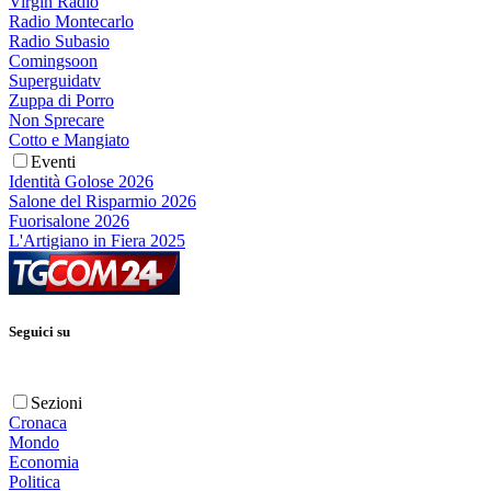
Virgin Radio
Radio Montecarlo
Radio Subasio
Comingsoon
Superguidatv
Zuppa di Porro
Non Sprecare
Cotto e Mangiato
Eventi
Identità Golose 2026
Salone del Risparmio 2026
Fuorisalone 2026
L'Artigiano in Fiera 2025
Seguici su
Sezioni
Cronaca
Mondo
Economia
Politica