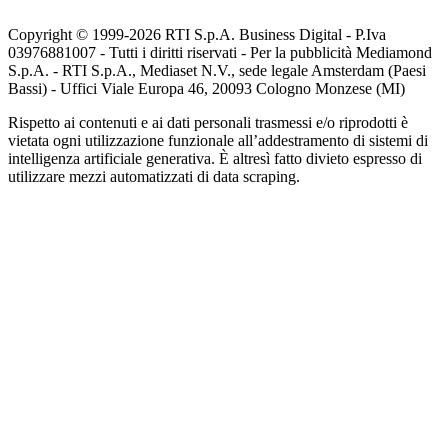
Copyright © 1999-
2026
RTI S.p.A. Business Digital - P.Iva
03976881007 - Tutti i diritti riservati - Per la pubblicità Mediamond
S.p.A. - RTI S.p.A., Mediaset N.V., sede legale Amsterdam (Paesi
Bassi) - Uffici Viale Europa 46, 20093 Cologno Monzese (MI)
Rispetto ai contenuti e ai dati personali trasmessi e/o riprodotti è
vietata ogni utilizzazione funzionale all’addestramento di sistemi di
intelligenza artificiale generativa. È altresì fatto divieto espresso di
utilizzare mezzi automatizzati di data scraping.