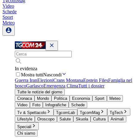
TgcomMag
Video
Schede
Sport
Meteo
In evidenza
Mostra tutti
Nascondi
Guerra Iran
Elezioni
Crans Montana
Epstein Files
Famiglia nel
bosco
Garlasco
Emergenza Clima
Tutti i dossier
Tutte le notizie del giorno
Cronaca
Mondo
Politica
Economia
Sport
Meteo
Video
Foto
Infografiche
Schede
Tv & Spettacolo
TgcomLab
TgcomMag
TgTech
Lifestyle
Oroscopo
Salute
Skuola
Cultura
Animali
Speciali
Chi siamo