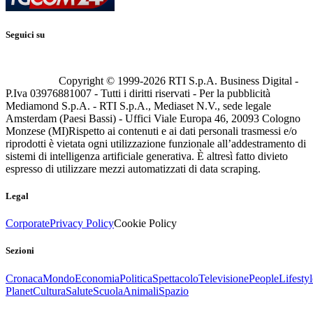
Seguici su
Copyright © 1999-
2026
RTI S.p.A. Business Digital -
P.Iva 03976881007 - Tutti i diritti riservati - Per la pubblicità
Mediamond S.p.A. - RTI S.p.A., Mediaset N.V., sede legale
Amsterdam (Paesi Bassi) - Uffici Viale Europa 46, 20093 Cologno
Monzese (MI)
Rispetto ai contenuti e ai dati personali trasmessi e/o
riprodotti è vietata ogni utilizzazione funzionale all’addestramento di
sistemi di intelligenza artificiale generativa. È altresì fatto divieto
espresso di utilizzare mezzi automatizzati di data scraping.
Legal
Corporate
Privacy Policy
Cookie Policy
Sezioni
Cronaca
Mondo
Economia
Politica
Spettacolo
Televisione
People
Lifestyl
Planet
Cultura
Salute
Scuola
Animali
Spazio