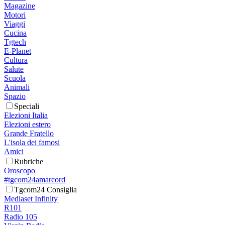
Magazine
Motori
Viaggi
Cucina
Tgtech
E-Planet
Cultura
Salute
Scuola
Animali
Spazio
Speciali
Elezioni Italia
Elezioni estero
Grande Fratello
L'isola dei famosi
Amici
Rubriche
Oroscopo
#tgcom24amarcord
Tgcom24 Consiglia
Mediaset Infinity
R101
Radio 105