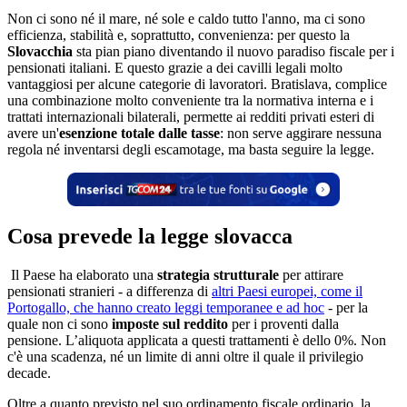
Non ci sono né il mare, né sole e caldo tutto l'anno, ma ci sono
efficienza, stabilità e, soprattutto, convenienza: per questo la
Slovacchia
sta pian piano diventando il nuovo paradiso fiscale per i
pensionati italiani. E questo grazie a dei cavilli legali molto
vantaggiosi per alcune categorie di lavoratori. Bratislava, complice
una combinazione molto conveniente tra la normativa interna e i
trattati internazionali bilaterali, permette ai redditi privati esteri di
avere un'
esenzione totale dalle tasse
: non serve aggirare nessuna
regola né inventarsi degli escamotage, ma basta seguire la legge.
Cosa prevede la legge slovacca
Il Paese ha elaborato una
strategia strutturale
per attirare
pensionati stranieri - a differenza di
altri Paesi europei, come il
Portogallo, che hanno creato leggi temporanee e ad hoc
- per la
quale non ci sono
imposte sul reddito
per i proventi dalla
pensione. L’aliquota applicata a questi trattamenti è dello 0%. Non
c'è una scadenza, né un limite di anni oltre il quale il privilegio
decade.
Oltre a quanto previsto nel suo ordinamento fiscale ordinario, la