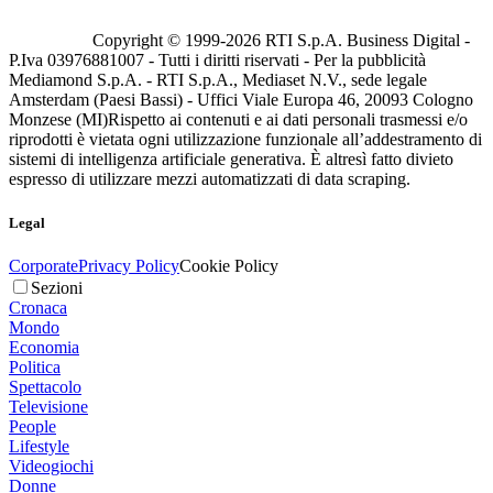
Copyright © 1999-
2026
RTI S.p.A. Business Digital -
P.Iva 03976881007 - Tutti i diritti riservati - Per la pubblicità
Mediamond S.p.A. - RTI S.p.A., Mediaset N.V., sede legale
Amsterdam (Paesi Bassi) - Uffici Viale Europa 46, 20093 Cologno
Monzese (MI)
Rispetto ai contenuti e ai dati personali trasmessi e/o
riprodotti è vietata ogni utilizzazione funzionale all’addestramento di
sistemi di intelligenza artificiale generativa. È altresì fatto divieto
espresso di utilizzare mezzi automatizzati di data scraping.
Legal
Corporate
Privacy Policy
Cookie Policy
Sezioni
Cronaca
Mondo
Economia
Politica
Spettacolo
Televisione
People
Lifestyle
Videogiochi
Donne