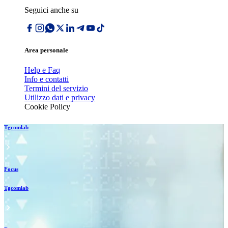
Seguici anche su
Area personale
Help e Faq
Info e contatti
Termini del servizio
Utilizzo dati e privacy
Cookie Policy
Tgcomlab
Focus
Tgcomlab