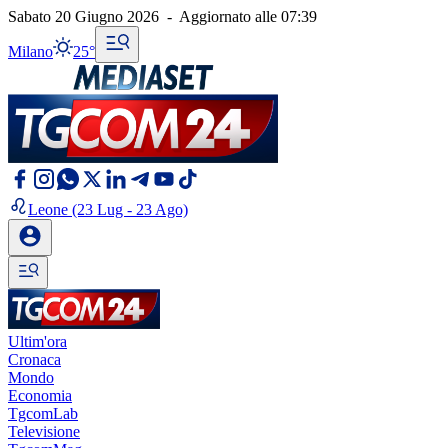
Sabato 20 Giugno 2026
-
Aggiornato alle
07:39
Milano
25°
Leone
(23 Lug - 23 Ago)
Ultim'ora
Cronaca
Mondo
Economia
TgcomLab
Televisione