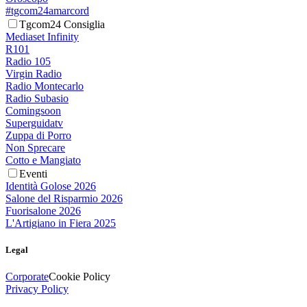
#tgcom24amarcord
Tgcom24 Consiglia
Mediaset Infinity
R101
Radio 105
Virgin Radio
Radio Montecarlo
Radio Subasio
Comingsoon
Superguidatv
Zuppa di Porro
Non Sprecare
Cotto e Mangiato
Eventi
Identità Golose 2026
Salone del Risparmio 2026
Fuorisalone 2026
L'Artigiano in Fiera 2025
Legal
Corporate
Cookie Policy
Privacy Policy