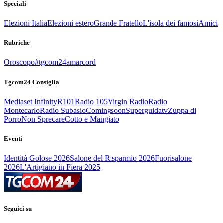
Speciali
Elezioni Italia
Elezioni estero
Grande Fratello
L'isola dei famosi
Amici
Rubriche
Oroscopo
#tgcom24amarcord
Tgcom24 Consiglia
Mediaset Infinity
R101
Radio 105
Virgin Radio
Radio
Montecarlo
Radio Subasio
Comingsoon
Superguidatv
Zuppa di
Porro
Non Sprecare
Cotto e Mangiato
Eventi
Identità Golose 2026
Salone del Risparmio 2026
Fuorisalone
2026
L'Artigiano in Fiera 2025
Seguici su