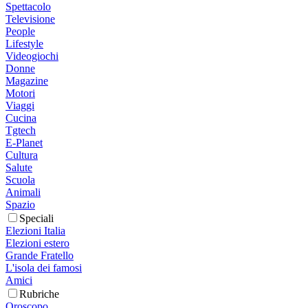
Spettacolo
Televisione
People
Lifestyle
Videogiochi
Donne
Magazine
Motori
Viaggi
Cucina
Tgtech
E-Planet
Cultura
Salute
Scuola
Animali
Spazio
Speciali
Elezioni Italia
Elezioni estero
Grande Fratello
L'isola dei famosi
Amici
Rubriche
Oroscopo