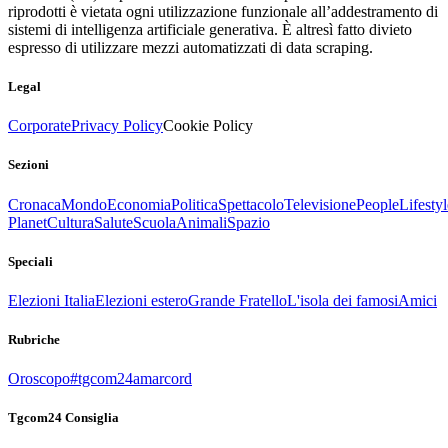
riprodotti è vietata ogni utilizzazione funzionale all’addestramento di
sistemi di intelligenza artificiale generativa. È altresì fatto divieto
espresso di utilizzare mezzi automatizzati di data scraping.
Legal
Corporate
Privacy Policy
Cookie Policy
Sezioni
Cronaca
Mondo
Economia
Politica
Spettacolo
Televisione
People
Lifestyl
Planet
Cultura
Salute
Scuola
Animali
Spazio
Speciali
Elezioni Italia
Elezioni estero
Grande Fratello
L'isola dei famosi
Amici
Rubriche
Oroscopo
#tgcom24amarcord
Tgcom24 Consiglia