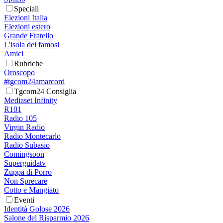
Speciali
Elezioni Italia
Elezioni estero
Grande Fratello
L'isola dei famosi
Amici
Rubriche
Oroscopo
#tgcom24amarcord
Tgcom24 Consiglia
Mediaset Infinity
R101
Radio 105
Virgin Radio
Radio Montecarlo
Radio Subasio
Comingsoon
Superguidatv
Zuppa di Porro
Non Sprecare
Cotto e Mangiato
Eventi
Identità Golose 2026
Salone del Risparmio 2026