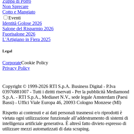
Zuppa di Porro
Non Sprecare
Cotto e Mangiato
Eventi
Identità Golose 2026
Salone del Risparmio 2026
Fuorisalone 2026
L'Artigiano in Fiera 2025
Legal
Corporate
Cookie Policy
Privacy Policy
Copyright © 1999-
2026
RTI S.p.A. Business Digital - P.Iva
03976881007 - Tutti i diritti riservati - Per la pubblicità Mediamond
S.p.A. - RTI S.p.A., Mediaset N.V., sede legale Amsterdam (Paesi
Bassi) - Uffici Viale Europa 46, 20093 Cologno Monzese (MI)
Rispetto ai contenuti e ai dati personali trasmessi e/o riprodotti è
vietata ogni utilizzazione funzionale all’addestramento di sistemi di
intelligenza artificiale generativa. È altresì fatto divieto espresso di
utilizzare mezzi automatizzati di data scraping.