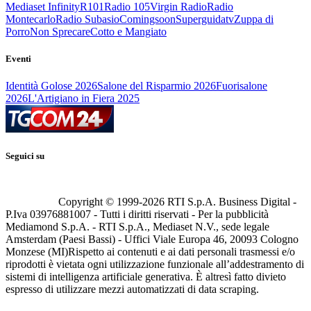
Mediaset Infinity
R101
Radio 105
Virgin Radio
Radio
Montecarlo
Radio Subasio
Comingsoon
Superguidatv
Zuppa di
Porro
Non Sprecare
Cotto e Mangiato
Eventi
Identità Golose 2026
Salone del Risparmio 2026
Fuorisalone
2026
L'Artigiano in Fiera 2025
Seguici su
Copyright © 1999-
2026
RTI S.p.A. Business Digital -
P.Iva 03976881007 - Tutti i diritti riservati - Per la pubblicità
Mediamond S.p.A. - RTI S.p.A., Mediaset N.V., sede legale
Amsterdam (Paesi Bassi) - Uffici Viale Europa 46, 20093 Cologno
Monzese (MI)
Rispetto ai contenuti e ai dati personali trasmessi e/o
riprodotti è vietata ogni utilizzazione funzionale all’addestramento di
sistemi di intelligenza artificiale generativa. È altresì fatto divieto
espresso di utilizzare mezzi automatizzati di data scraping.