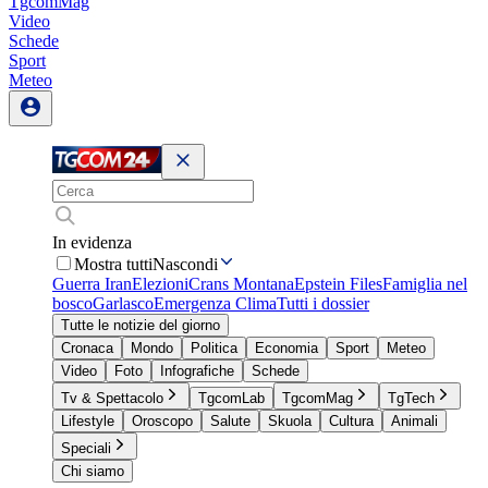
TgcomMag
Video
Schede
Sport
Meteo
In evidenza
Mostra tutti
Nascondi
Guerra Iran
Elezioni
Crans Montana
Epstein Files
Famiglia nel
bosco
Garlasco
Emergenza Clima
Tutti i dossier
Tutte le notizie del giorno
Cronaca
Mondo
Politica
Economia
Sport
Meteo
Video
Foto
Infografiche
Schede
Tv & Spettacolo
TgcomLab
TgcomMag
TgTech
Lifestyle
Oroscopo
Salute
Skuola
Cultura
Animali
Speciali
Chi siamo