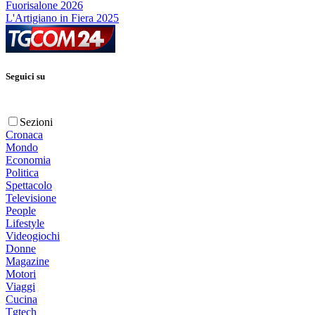
Fuorisalone 2026
L'Artigiano in Fiera 2025
Seguici su
Sezioni
Cronaca
Mondo
Economia
Politica
Spettacolo
Televisione
People
Lifestyle
Videogiochi
Donne
Magazine
Motori
Viaggi
Cucina
Tgtech