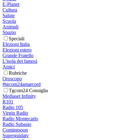
E-Planet
Cultura
Salute
Scuola
Animali
Spazio
Speciali
Elezioni Italia
Elezioni estero
Grande Fratello
L'isola dei famosi
Amici
Rubriche
Oroscopo
#tgcom24amarcord
Tgcom24 Consiglia
Mediaset Infinity
R101
Radio 105
Virgin Radio
Radio Montecarlo
Radio Subasio
Comingsoon
Superguidatv