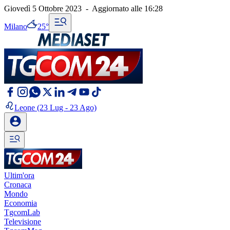
Giovedì 5 Ottobre 2023
-
Aggiornato alle
16:28
Milano
25°
Leone
(23 Lug - 23 Ago)
Ultim'ora
Cronaca
Mondo
Economia
TgcomLab
Televisione