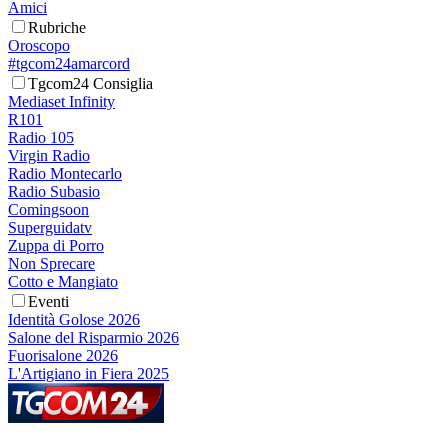
Amici
Rubriche
Oroscopo
#tgcom24amarcord
Tgcom24 Consiglia
Mediaset Infinity
R101
Radio 105
Virgin Radio
Radio Montecarlo
Radio Subasio
Comingsoon
Superguidatv
Zuppa di Porro
Non Sprecare
Cotto e Mangiato
Eventi
Identità Golose 2026
Salone del Risparmio 2026
Fuorisalone 2026
L'Artigiano in Fiera 2025