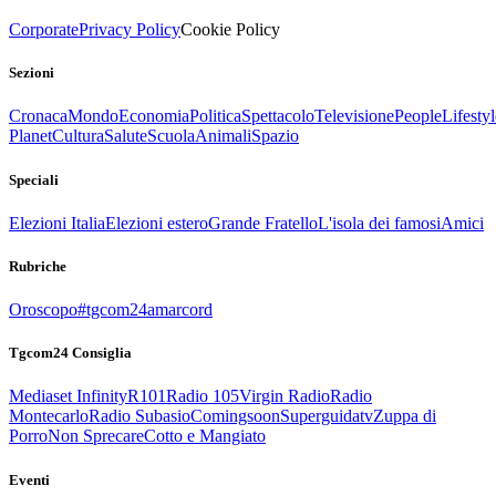
Corporate
Privacy Policy
Cookie Policy
Sezioni
Cronaca
Mondo
Economia
Politica
Spettacolo
Televisione
People
Lifestyl
Planet
Cultura
Salute
Scuola
Animali
Spazio
Speciali
Elezioni Italia
Elezioni estero
Grande Fratello
L'isola dei famosi
Amici
Rubriche
Oroscopo
#tgcom24amarcord
Tgcom24 Consiglia
Mediaset Infinity
R101
Radio 105
Virgin Radio
Radio
Montecarlo
Radio Subasio
Comingsoon
Superguidatv
Zuppa di
Porro
Non Sprecare
Cotto e Mangiato
Eventi