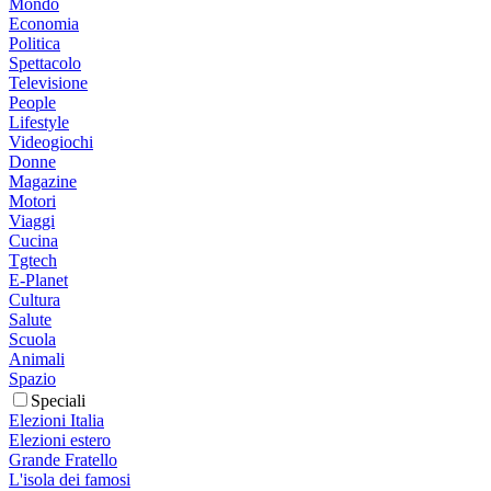
Mondo
Economia
Politica
Spettacolo
Televisione
People
Lifestyle
Videogiochi
Donne
Magazine
Motori
Viaggi
Cucina
Tgtech
E-Planet
Cultura
Salute
Scuola
Animali
Spazio
Speciali
Elezioni Italia
Elezioni estero
Grande Fratello
L'isola dei famosi