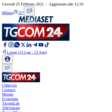
Giovedì 25 Febbraio 2021
-
Aggiornato alle
12:19
Milano
25°
Leone
(23 Lug - 23 Ago)
Ultim'ora
Cronaca
Mondo
Economia
TgcomLab
Televisione