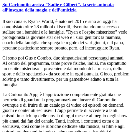
Su Cartoonito arriva "Sadie e Gilbert", la serie animata
all’insegna della magia e dell’amicizia
Il suo canale, Ryan's World, è nato nel 2015 e sino ad oggi ha
conquistato oltre 28 milioni di iscritti, riscontrando un successo
stellare tra i bambini e le famiglie. "Ryan e l'ospite misterioso" vede
protagonista la giovane star del web e i suoi genitori: la mamma,
coach della famiglia che spiega le regole dei vari giochi, e il papà,
perenne pasticcione sempre pronto, però, ad incoraggiare Ryan.
Ci sono poi Gus e Combo, due simpaticissimi personaggi animati.
Al centro del programma, tante prove fisiche, indizi, ma soprattutto
un ospite misterioso – proveniente dal mondo della musica, dello
sport e dello spettacolo - da scoprire in ogni puntata. Gioco, problem
solving e tanto divertimento, per un gameshow adatto a tutta la
famiglia.
La Cartoonito App, è l’applicazione completamente gratuita che
permette di guardare la programmazione lineare di Cartoonito
ovunque e di fruire di un catalogo di video ed episodi on demand,
giochi e contenuti esclusivi. L’app permette di accedere a tanti
episodi in catch up delle novità di ogni mese e al meglio degli show
più amati dai fan del canale. Tanti, inoltre, i contenuti extra e in
esclusiva, così come le rubriche dedicate alla musica, ai film e agli
episodi on demand in inglese, che permettono ai bambini di