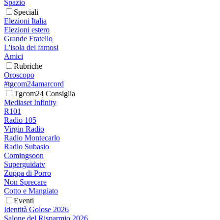
Spazio
Speciali
Elezioni Italia
Elezioni estero
Grande Fratello
L'isola dei famosi
Amici
Rubriche
Oroscopo
#tgcom24amarcord
Tgcom24 Consiglia
Mediaset Infinity
R101
Radio 105
Virgin Radio
Radio Montecarlo
Radio Subasio
Comingsoon
Superguidatv
Zuppa di Porro
Non Sprecare
Cotto e Mangiato
Eventi
Identità Golose 2026
Salone del Risparmio 2026