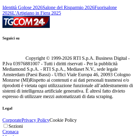
Identità Golose 2026
Salone del Risparmio 2026
Fuorisalone
2026
L'Artigiano in Fiera 2025
Seguici su
Copyright © 1999-
2026
RTI S.p.A. Business Digital -
P.Iva 03976881007 - Tutti i diritti riservati - Per la pubblicità
Mediamond S.p.A. - RTI S.p.A., Mediaset N.V., sede legale
Amsterdam (Paesi Bassi) - Uffici Viale Europa 46, 20093 Cologno
Monzese (MI)
Rispetto ai contenuti e ai dati personali trasmessi e/o
riprodotti è vietata ogni utilizzazione funzionale all’addestramento di
sistemi di intelligenza artificiale generativa. È altresì fatto divieto
espresso di utilizzare mezzi automatizzati di data scraping.
Legal
Corporate
Privacy Policy
Cookie Policy
Sezioni
Cronaca