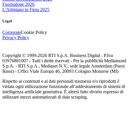
Fuorisalone 2026
L'Artigiano in Fiera 2025
Legal
Corporate
Cookie Policy
Privacy Policy
Copyright © 1999-
2026
RTI S.p.A. Business Digital - P.Iva
03976881007 - Tutti i diritti riservati - Per la pubblicità Mediamond
S.p.A. - RTI S.p.A., Mediaset N.V., sede legale Amsterdam (Paesi
Bassi) - Uffici Viale Europa 46, 20093 Cologno Monzese (MI)
Rispetto ai contenuti e ai dati personali trasmessi e/o riprodotti è
vietata ogni utilizzazione funzionale all’addestramento di sistemi di
intelligenza artificiale generativa. È altresì fatto divieto espresso di
utilizzare mezzi automatizzati di data scraping.