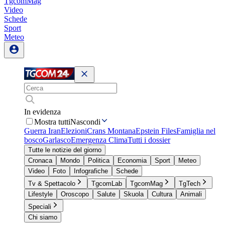
TgcomMag
Video
Schede
Sport
Meteo
In evidenza
Mostra tutti
Nascondi
Guerra Iran
Elezioni
Crans Montana
Epstein Files
Famiglia nel
bosco
Garlasco
Emergenza Clima
Tutti i dossier
Tutte le notizie del giorno
Cronaca
Mondo
Politica
Economia
Sport
Meteo
Video
Foto
Infografiche
Schede
Tv & Spettacolo
TgcomLab
TgcomMag
TgTech
Lifestyle
Oroscopo
Salute
Skuola
Cultura
Animali
Speciali
Chi siamo