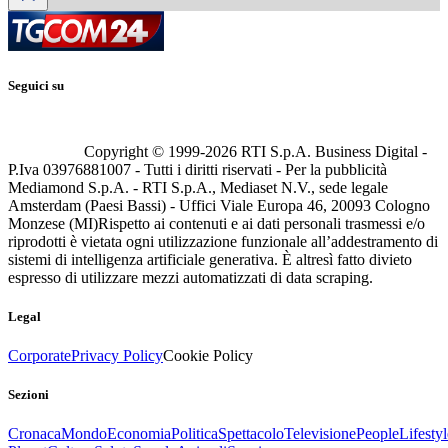
Seguici su
Copyright © 1999-
2026
RTI S.p.A. Business Digital -
P.Iva 03976881007 - Tutti i diritti riservati - Per la pubblicità
Mediamond S.p.A. - RTI S.p.A., Mediaset N.V., sede legale
Amsterdam (Paesi Bassi) - Uffici Viale Europa 46, 20093 Cologno
Monzese (MI)
Rispetto ai contenuti e ai dati personali trasmessi e/o
riprodotti è vietata ogni utilizzazione funzionale all’addestramento di
sistemi di intelligenza artificiale generativa. È altresì fatto divieto
espresso di utilizzare mezzi automatizzati di data scraping.
Legal
Corporate
Privacy Policy
Cookie Policy
Sezioni
Cronaca
Mondo
Economia
Politica
Spettacolo
Televisione
People
Lifestyl