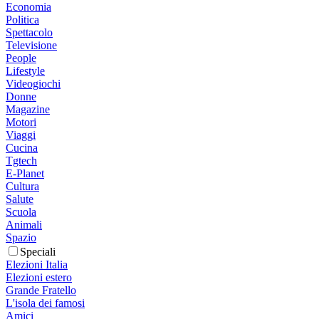
Economia
Politica
Spettacolo
Televisione
People
Lifestyle
Videogiochi
Donne
Magazine
Motori
Viaggi
Cucina
Tgtech
E-Planet
Cultura
Salute
Scuola
Animali
Spazio
Speciali
Elezioni Italia
Elezioni estero
Grande Fratello
L'isola dei famosi
Amici