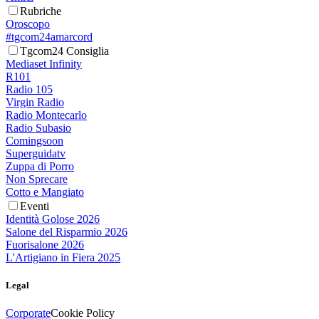
Rubriche
Oroscopo
#tgcom24amarcord
Tgcom24 Consiglia
Mediaset Infinity
R101
Radio 105
Virgin Radio
Radio Montecarlo
Radio Subasio
Comingsoon
Superguidatv
Zuppa di Porro
Non Sprecare
Cotto e Mangiato
Eventi
Identità Golose 2026
Salone del Risparmio 2026
Fuorisalone 2026
L'Artigiano in Fiera 2025
Legal
Corporate
Cookie Policy