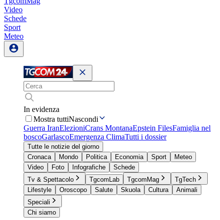
TgcomMag
Video
Schede
Sport
Meteo
In evidenza
Mostra tutti
Nascondi
Guerra Iran
Elezioni
Crans Montana
Epstein Files
Famiglia nel
bosco
Garlasco
Emergenza Clima
Tutti i dossier
Tutte le notizie del giorno
Cronaca
Mondo
Politica
Economia
Sport
Meteo
Video
Foto
Infografiche
Schede
Tv & Spettacolo
TgcomLab
TgcomMag
TgTech
Lifestyle
Oroscopo
Salute
Skuola
Cultura
Animali
Speciali
Chi siamo