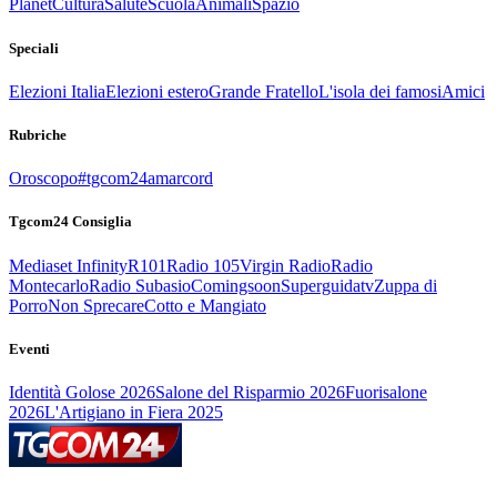
Planet
Cultura
Salute
Scuola
Animali
Spazio
Speciali
Elezioni Italia
Elezioni estero
Grande Fratello
L'isola dei famosi
Amici
Rubriche
Oroscopo
#tgcom24amarcord
Tgcom24 Consiglia
Mediaset Infinity
R101
Radio 105
Virgin Radio
Radio
Montecarlo
Radio Subasio
Comingsoon
Superguidatv
Zuppa di
Porro
Non Sprecare
Cotto e Mangiato
Eventi
Identità Golose 2026
Salone del Risparmio 2026
Fuorisalone
2026
L'Artigiano in Fiera 2025