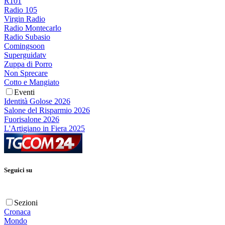
R101
Radio 105
Virgin Radio
Radio Montecarlo
Radio Subasio
Comingsoon
Superguidatv
Zuppa di Porro
Non Sprecare
Cotto e Mangiato
Eventi
Identità Golose 2026
Salone del Risparmio 2026
Fuorisalone 2026
L'Artigiano in Fiera 2025
Seguici su
Sezioni
Cronaca
Mondo