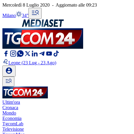
Mercoledì 8 Luglio 2020
-
Aggiornato alle
09:23
Milano
34°
Leone
(23 Lug - 23 Ago)
Ultim'ora
Cronaca
Mondo
Economia
TgcomLab
Televisione