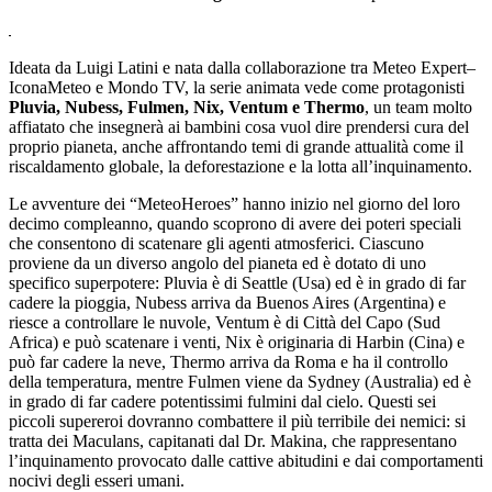
Ideata da Luigi Latini e nata dalla collaborazione tra Meteo Expert–
IconaMeteo e Mondo TV, la serie animata vede come protagonisti
Pluvia, Nubess, Fulmen, Nix, Ventum e Thermo
, un team molto
affiatato che insegnerà ai bambini cosa vuol dire prendersi cura del
proprio pianeta, anche affrontando temi di grande attualità come il
riscaldamento globale, la deforestazione e la lotta all’inquinamento.
Le avventure dei “MeteoHeroes” hanno inizio nel giorno del loro
decimo compleanno, quando scoprono di avere dei poteri speciali
che consentono di scatenare gli agenti atmosferici. Ciascuno
proviene da un diverso angolo del pianeta ed è dotato di uno
specifico superpotere: Pluvia è di Seattle (Usa) ed è in grado di far
cadere la pioggia, Nubess arriva da Buenos Aires (Argentina) e
riesce a controllare le nuvole, Ventum è di Città del Capo (Sud
Africa) e può scatenare i venti, Nix è originaria di Harbin (Cina) e
può far cadere la neve, Thermo arriva da Roma e ha il controllo
della temperatura, mentre Fulmen viene da Sydney (Australia) ed è
in grado di far cadere potentissimi fulmini dal cielo. Questi sei
piccoli supereroi dovranno combattere il più terribile dei nemici: si
tratta dei Maculans, capitanati dal Dr. Makina, che rappresentano
l’inquinamento provocato dalle cattive abitudini e dai comportamenti
nocivi degli esseri umani.