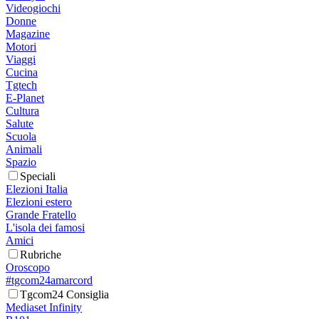
Videogiochi
Donne
Magazine
Motori
Viaggi
Cucina
Tgtech
E-Planet
Cultura
Salute
Scuola
Animali
Spazio
Speciali
Elezioni Italia
Elezioni estero
Grande Fratello
L'isola dei famosi
Amici
Rubriche
Oroscopo
#tgcom24amarcord
Tgcom24 Consiglia
Mediaset Infinity