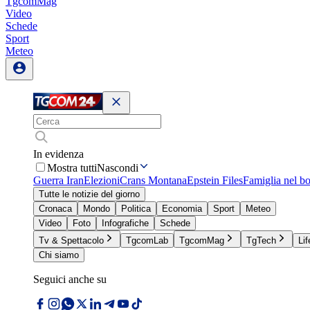
TgcomMag
Video
Schede
Sport
Meteo
In evidenza
Mostra tutti
Nascondi
Guerra Iran
Elezioni
Crans Montana
Epstein Files
Famiglia nel b
Tutte le notizie del giorno
Cronaca
Mondo
Politica
Economia
Sport
Meteo
Video
Foto
Infografiche
Schede
Tv & Spettacolo
TgcomLab
TgcomMag
TgTech
Lif
Chi siamo
Seguici anche su