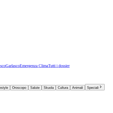
osco
Garlasco
Emergenza Clima
Tutti i dossier
estyle
Oroscopo
Salute
Skuola
Cultura
Animali
Speciali