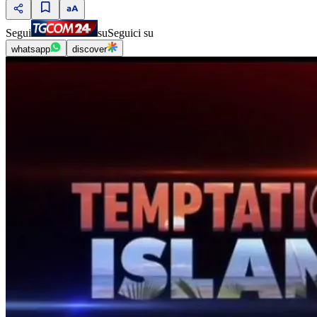
Segui
su
Seguici su
whatsapp
discover