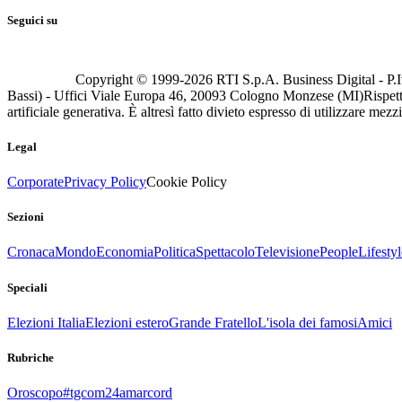
Seguici su
Copyright © 1999-
2026
RTI S.p.A. Business Digital - P.I
Bassi) - Uffici Viale Europa 46, 20093 Cologno Monzese (MI)
Rispett
artificiale generativa. È altresì fatto divieto espresso di utilizzare mez
Legal
Corporate
Privacy Policy
Cookie Policy
Sezioni
Cronaca
Mondo
Economia
Politica
Spettacolo
Televisione
People
Lifestyl
Speciali
Elezioni Italia
Elezioni estero
Grande Fratello
L'isola dei famosi
Amici
Rubriche
Oroscopo
#tgcom24amarcord