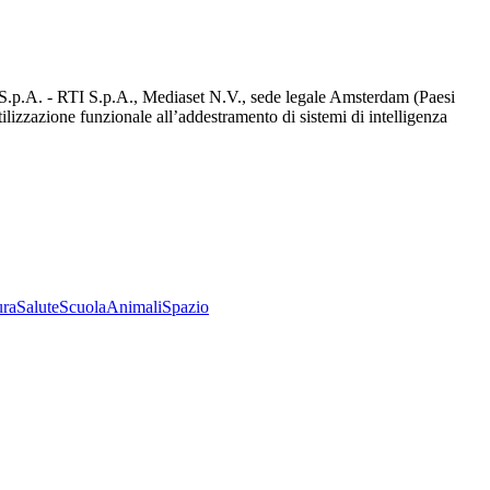
d S.p.A. - RTI S.p.A., Mediaset N.V., sede legale Amsterdam (Paesi
utilizzazione funzionale all’addestramento di sistemi di intelligenza
ura
Salute
Scuola
Animali
Spazio