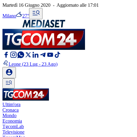
Martedì 16 Giugno 2020
-
Aggiornato alle
17:01
Milano
27°
Leone
(23 Lug - 23 Ago)
Ultim'ora
Cronaca
Mondo
Economia
TgcomLab
Televisione