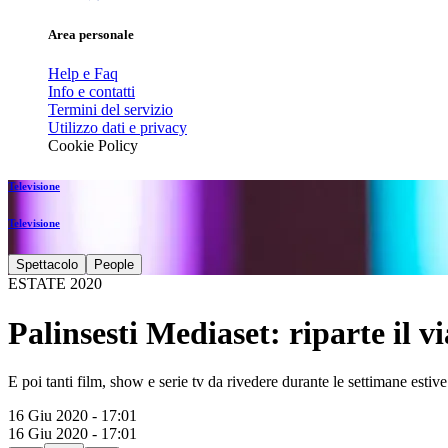
Area personale
Help e Faq
Info e contatti
Termini del servizio
Utilizzo dati e privacy
Cookie Policy
Televisione
Televisione
Spettacolo
People
ESTATE 2020
Palinsesti Mediaset: riparte il 
E poi tanti film, show e serie tv da rivedere durante le settimane estive
16 Giu 2020 - 17:01
16 Giu 2020 - 17:01