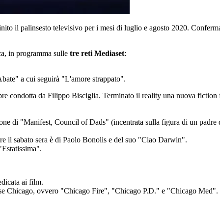
inito il palinsesto televisivo per i mesi di luglio e agosto 2020. Confer
ica, in programma sulle
tre reti Mediaset
:
Abate" a cui seguirà "L'amore strappato".
re condotta da Filippo Bisciglia. Terminato il reality una nuova fictio
ne di "Manifest, Council of Dads" (incentrata sulla figura di un padre d
re il sabato sera è di Paolo Bonolis e del suo "Ciao Darwin".
 "Estatissima".
dicata ai film.
chise Chicago, ovvero "Chicago Fire", "Chicago P.D." e "Chicago Med".