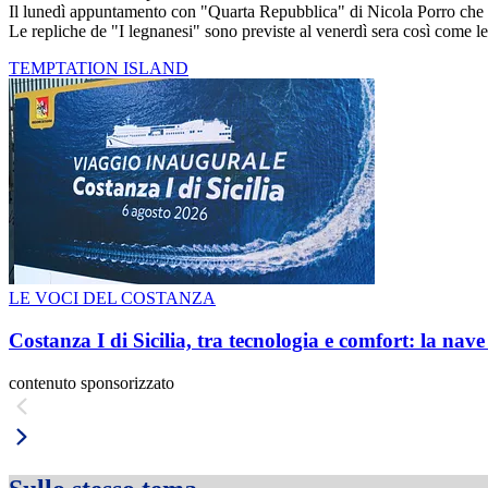
Il lunedì appuntamento con "Quarta Repubblica" di Nicola Porro che r
Le repliche de "I legnanesi" sono previste al venerdì sera così come 
TEMPTATION ISLAND
LE VOCI DEL COSTANZA
Costanza I di Sicilia, tra tecnologia e comfort: la nav
contenuto sponsorizzato