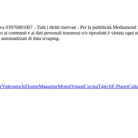
va 03976881007 - Tutti i diritti riservati - Per la pubblicità Mediamon
o ai contenuti e ai dati personali trasmessi e/o riprodotti è vietata ogni 
zi automatizzati di data scraping.
e
Videogiochi
Donne
Magazine
Motori
Viaggi
Cucina
Tgtech
E-Planet
Cult