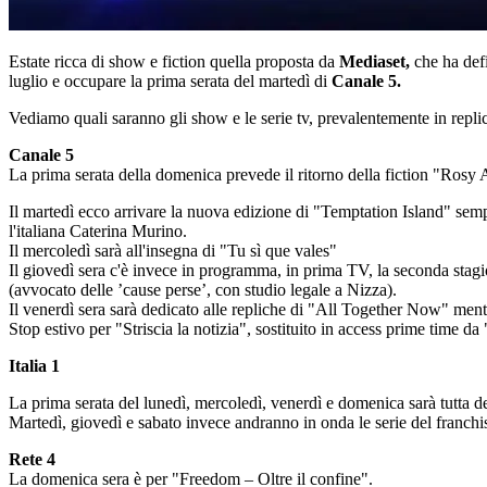
Estate ricca di show e fiction quella proposta da
Mediaset,
che ha def
luglio e occupare la prima serata del martedì di
Canale 5.
Vediamo quali saranno gli show e le serie tv, prevalentemente in repl
Canale 5
La prima serata della domenica prevede il ritorno della fiction "Rosy 
Il martedì ecco arrivare la nuova edizione di "Temptation Island" semp
l'italiana Caterina Murino.
Il mercoledì sarà all'insegna di "Tu sì que vales"
Il giovedì sera c'è invece in programma, in prima TV, la seconda stagio
(avvocato delle ’cause perse’, con studio legale a Nizza).
Il venerdì sera sarà dedicato alle repliche di "All Together Now" ment
Stop estivo per "Striscia la notizia", sostituito in access prime time da
Italia 1
La prima serata del lunedì, mercoledì, venerdì e domenica sarà tutta de
Martedì, giovedì e sabato invece andranno in onda le serie del fran
Rete 4
La domenica sera è per "Freedom – Oltre il confine".