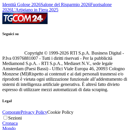
Identità Golose 2026
Salone del Risparmio 2026
Fuorisalone
2026
L'Artigiano in Fiera 2025
Seguici su
Copyright © 1999-
2026
RTI S.p.A. Business Digital -
P.Iva 03976881007 - Tutti i diritti riservati - Per la pubblicità
Mediamond S.p.A. - RTI S.p.A., Mediaset N.V., sede legale
Amsterdam (Paesi Bassi) - Uffici Viale Europa 46, 20093 Cologno
Monzese (MI)
Rispetto ai contenuti e ai dati personali trasmessi e/o
riprodotti è vietata ogni utilizzazione funzionale all’addestramento di
sistemi di intelligenza artificiale generativa. È altresì fatto divieto
espresso di utilizzare mezzi automatizzati di data scraping.
Legal
Corporate
Privacy Policy
Cookie Policy
Sezioni
Cronaca
Mondo