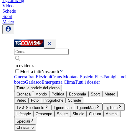
TgcomMag
Video
Schede
Sport
Meteo
In evidenza
Mostra tutti
Nascondi
Guerra Iran
Elezioni
Crans Montana
Epstein Files
Famiglia nel
bosco
Garlasco
Emergenza Clima
Tutti i dossier
Tutte le notizie del giorno
Cronaca
Mondo
Politica
Economia
Sport
Meteo
Video
Foto
Infografiche
Schede
Tv & Spettacolo
TgcomLab
TgcomMag
TgTech
Lifestyle
Oroscopo
Salute
Skuola
Cultura
Animali
Speciali
Chi siamo