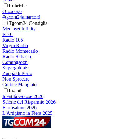
Rubriche
Oroscopo
#tgcom24amarcord
Tgcom24 Consiglia
Mediaset Infinity
R101
Radio 105
Virgin Radio
Radio Montecarlo
Radio Subasio
Comingsoon
Superguidatv
Zuppa di Porro
Non Sprecare
Cotto e Mangiato
Eventi
Identità Golose 2026
Salone del Risparmio 2026
Fuorisalone 2026
L'Artigiano in Fiera 2025