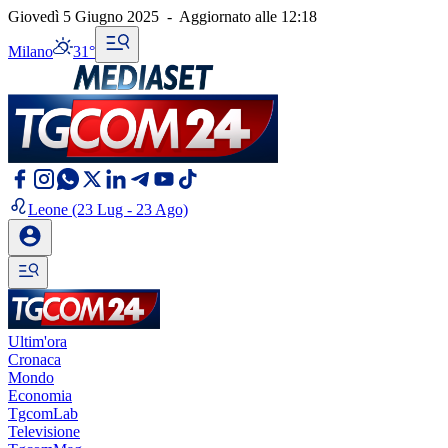
Giovedì 5 Giugno 2025
-
Aggiornato alle
12:18
Milano
31°
Leone
(23 Lug - 23 Ago)
Ultim'ora
Cronaca
Mondo
Economia
TgcomLab
Televisione