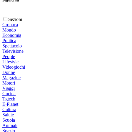
Seguici su
Sezioni
Cronaca
Mondo
Economia
Politica
Spettacolo
Televisione
People
Lifestyle
Videogiochi
Donne
Magazine
Motori
Viaggi
Cucina
Tgtech
E-Planet
Cultura
Salute
Scuola
Animali
Spazio