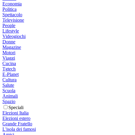
Economia
Politica
Spettacolo
Televisione
People
Lifestyle
Videogiochi
Donne
Magazine
Motori
Viaggi
Cucina
Tgtech
E-Planet
Cultura
Salute
Scuola
Animali
Spazio
Speciali
Elezioni Italia
Elezioni estero
Grande Fratello
L'isola dei famosi
Amici