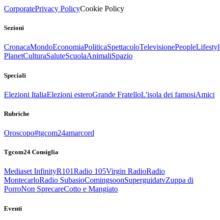
Corporate
Privacy Policy
Cookie Policy
Sezioni
Cronaca
Mondo
Economia
Politica
Spettacolo
Televisione
People
Lifestyl
Planet
Cultura
Salute
Scuola
Animali
Spazio
Speciali
Elezioni Italia
Elezioni estero
Grande Fratello
L'isola dei famosi
Amici
Rubriche
Oroscopo
#tgcom24amarcord
Tgcom24 Consiglia
Mediaset Infinity
R101
Radio 105
Virgin Radio
Radio
Montecarlo
Radio Subasio
Comingsoon
Superguidatv
Zuppa di
Porro
Non Sprecare
Cotto e Mangiato
Eventi