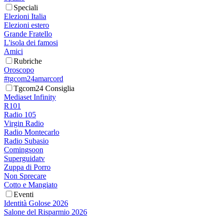
Speciali
Elezioni Italia
Elezioni estero
Grande Fratello
L'isola dei famosi
Amici
Rubriche
Oroscopo
#tgcom24amarcord
Tgcom24 Consiglia
Mediaset Infinity
R101
Radio 105
Virgin Radio
Radio Montecarlo
Radio Subasio
Comingsoon
Superguidatv
Zuppa di Porro
Non Sprecare
Cotto e Mangiato
Eventi
Identità Golose 2026
Salone del Risparmio 2026