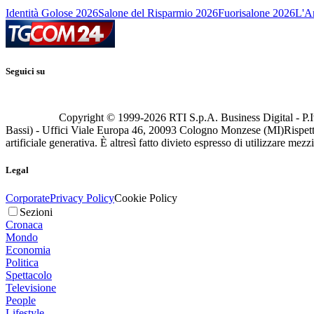
Identità Golose 2026
Salone del Risparmio 2026
Fuorisalone 2026
L'Ar
Seguici su
Copyright © 1999-
2026
RTI S.p.A. Business Digital - P.I
Bassi) - Uffici Viale Europa 46, 20093 Cologno Monzese (MI)
Rispett
artificiale generativa. È altresì fatto divieto espresso di utilizzare mez
Legal
Corporate
Privacy Policy
Cookie Policy
Sezioni
Cronaca
Mondo
Economia
Politica
Spettacolo
Televisione
People
Lifestyle