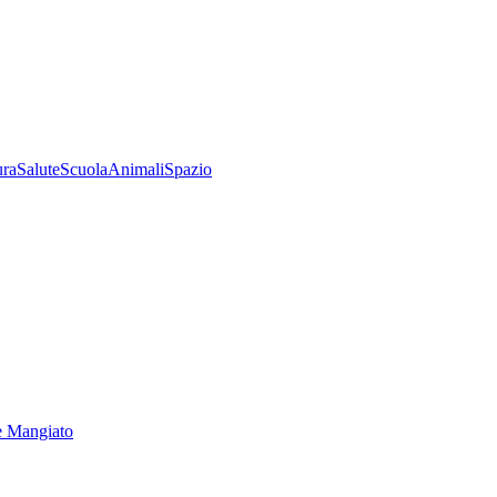
ura
Salute
Scuola
Animali
Spazio
e Mangiato