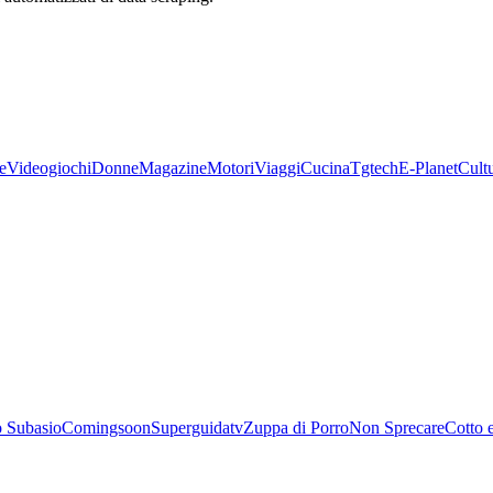
e
Videogiochi
Donne
Magazine
Motori
Viaggi
Cucina
Tgtech
E-Planet
Cult
 Subasio
Comingsoon
Superguidatv
Zuppa di Porro
Non Sprecare
Cotto 