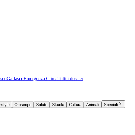
osco
Garlasco
Emergenza Clima
Tutti i dossier
estyle
Oroscopo
Salute
Skuola
Cultura
Animali
Speciali