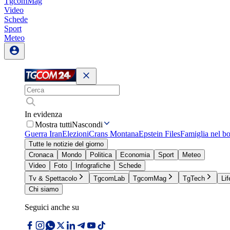
TgcomMag
Video
Schede
Sport
Meteo
In evidenza
Mostra tutti
Nascondi
Guerra Iran
Elezioni
Crans Montana
Epstein Files
Famiglia nel b
Tutte le notizie del giorno
Cronaca
Mondo
Politica
Economia
Sport
Meteo
Video
Foto
Infografiche
Schede
Tv & Spettacolo
TgcomLab
TgcomMag
TgTech
Lif
Chi siamo
Seguici anche su