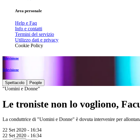
Area personale
Help e Faq
Info e contatti
Termini del servizio
Utilizzo dati e privacy
Cookie Policy
Televisione
Televisione
Spettacolo
People
"Uomini e Donne"
Le troniste non lo vogliono, Fa
La conduttrice di "Uomini e Donne" è dovuta intervenire per allontana
22 Set 2020 - 16:34
22 Set 2020 - 16:34