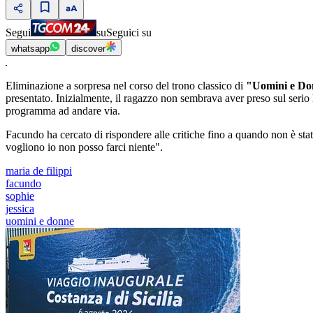
Segui
su
Seguici su
whatsapp
discover
Eliminazione a sorpresa nel corso del trono classico di
"Uomini e D
presentato. Inizialmente, il ragazzo non sembrava aver preso sul serio
programma ad andare via.
Facundo ha cercato di rispondere alle critiche fino a quando non è stat
vogliono io non posso farci niente".
maria de filippi
facundo
sophie
jessica
uomini e donne