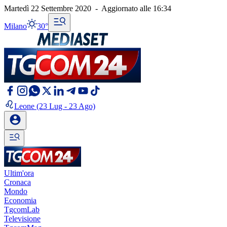
Martedì 22 Settembre 2020
-
Aggiornato alle
16:34
Milano
30°
Leone
(23 Lug - 23 Ago)
Ultim'ora
Cronaca
Mondo
Economia
TgcomLab
Televisione