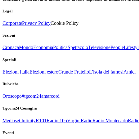
Legal
Corporate
Privacy Policy
Cookie Policy
Sezioni
Cronaca
Mondo
Economia
Politica
Spettacolo
Televisione
People
Lifestyl
Speciali
Elezioni Italia
Elezioni estero
Grande Fratello
L'isola dei famosi
Amici
Rubriche
Oroscopo
#tgcom24amarcord
Tgcom24 Consiglia
Mediaset Infinity
R101
Radio 105
Virgin Radio
Radio Montecarlo
Radio
Eventi