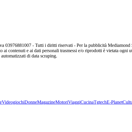
va 03976881007 - Tutti i diritti riservati - Per la pubblicità Mediamon
o ai contenuti e ai dati personali trasmessi e/o riprodotti è vietata ogni 
zi automatizzati di data scraping.
e
Videogiochi
Donne
Magazine
Motori
Viaggi
Cucina
Tgtech
E-Planet
Cult