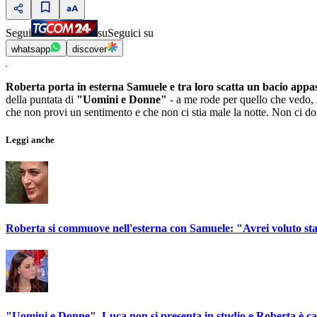
Segui
su
Seguici su
whatsapp
discover
Roberta porta in esterna Samuele e tra loro scatta un bacio appa
della puntata di
"Uomini e Donne"
- a me rode per quello che vedo,
che non provi un sentimento e che non ci stia male la notte. Non ci d
Leggi anche
Roberta si commuove nell'esterna con Samuele: "Avrei voluto st
"Uomini e Donne", Luca non si presenta in studio e Roberta è ca