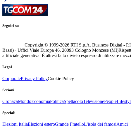
Seguici su
Copyright © 1999-
2026
RTI S.p.A. Business Digital - P.I
Bassi) - Uffici Viale Europa 46, 20093 Cologno Monzese (MI)
Rispett
artificiale generativa. È altresì fatto divieto espresso di utilizzare mez
Legal
Corporate
Privacy Policy
Cookie Policy
Sezioni
Cronaca
Mondo
Economia
Politica
Spettacolo
Televisione
People
Lifestyl
Speciali
Elezioni Italia
Elezioni estero
Grande Fratello
L'isola dei famosi
Amici