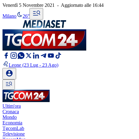
Venerdì 5 Novembre 2021
-
Aggiornato alle
16:44
Milano
26°
Leone
(23 Lug - 23 Ago)
Ultim'ora
Cronaca
Mondo
Economia
TgcomLab
Televisione