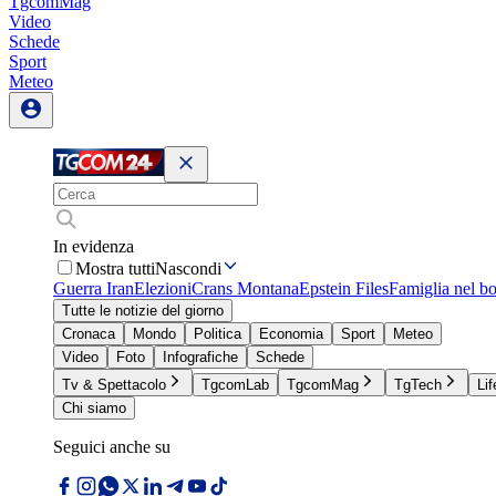
TgcomMag
Video
Schede
Sport
Meteo
In evidenza
Mostra tutti
Nascondi
Guerra Iran
Elezioni
Crans Montana
Epstein Files
Famiglia nel b
Tutte le notizie del giorno
Cronaca
Mondo
Politica
Economia
Sport
Meteo
Video
Foto
Infografiche
Schede
Tv & Spettacolo
TgcomLab
TgcomMag
TgTech
Lif
Chi siamo
Seguici anche su