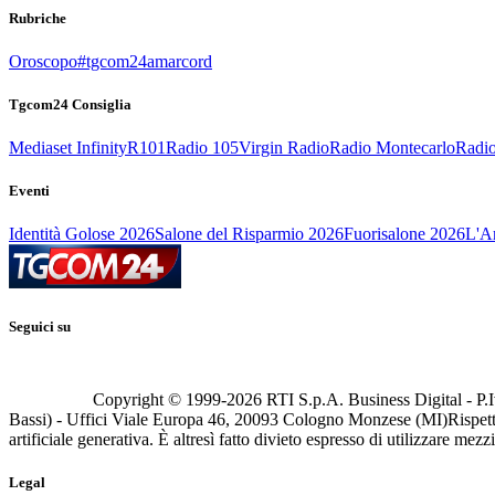
Rubriche
Oroscopo
#tgcom24amarcord
Tgcom24 Consiglia
Mediaset Infinity
R101
Radio 105
Virgin Radio
Radio Montecarlo
Radio
Eventi
Identità Golose 2026
Salone del Risparmio 2026
Fuorisalone 2026
L'Ar
Seguici su
Copyright © 1999-
2026
RTI S.p.A. Business Digital - P.I
Bassi) - Uffici Viale Europa 46, 20093 Cologno Monzese (MI)
Rispett
artificiale generativa. È altresì fatto divieto espresso di utilizzare mez
Legal