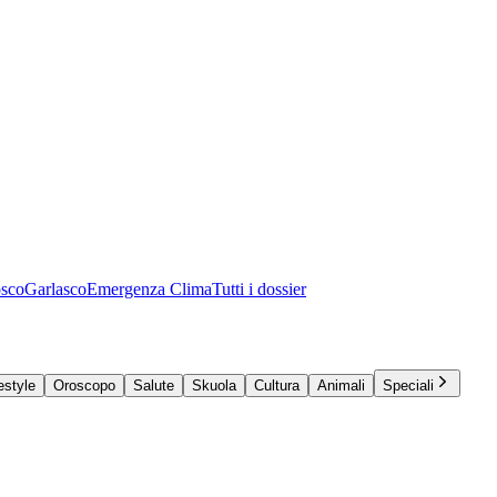
osco
Garlasco
Emergenza Clima
Tutti i dossier
estyle
Oroscopo
Salute
Skuola
Cultura
Animali
Speciali