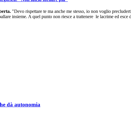
berta.
"Devo rispettare te ma anche me stesso, io non voglio precluderti
allare insieme. A quel punto non riesce a trattenere le lacrime ed esce d
a che dà autonomia