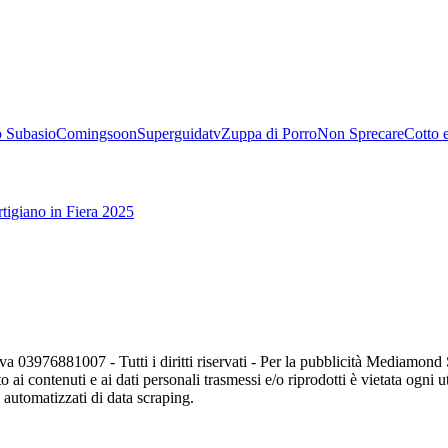
 Subasio
Comingsoon
Superguidatv
Zuppa di Porro
Non Sprecare
Cotto 
tigiano in Fiera 2025
va 03976881007 - Tutti i diritti riservati - Per la pubblicità Mediamon
o ai contenuti e ai dati personali trasmessi e/o riprodotti è vietata ogni 
zi automatizzati di data scraping.