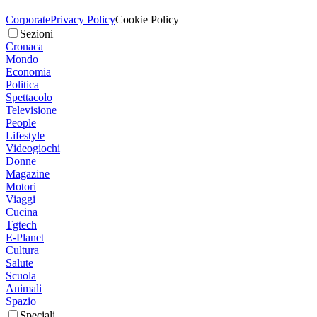
Corporate
Privacy Policy
Cookie Policy
Sezioni
Cronaca
Mondo
Economia
Politica
Spettacolo
Televisione
People
Lifestyle
Videogiochi
Donne
Magazine
Motori
Viaggi
Cucina
Tgtech
E-Planet
Cultura
Salute
Scuola
Animali
Spazio
Speciali