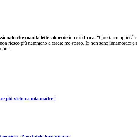
ssionato che manda letteralmente in crisi Luca.
“Questa complicità ch
 non riesco più nemmeno a essere me stesso. Io non sono innamorato e n
ormo".
are più vicino a mia madre"
tegorica: "Non fatelo tornare più"