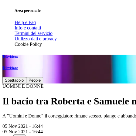
Area personale
Help e Faq
Info e contatti
Termini del servizio
Utilizzo dati e privacy
Cookie Policy
Televisione
Televisione
Spettacolo
People
UOMINI E DONNE
Il bacio tra Roberta e Samuele 
A "Uomini e Donne" il corteggiatore rimane scosso, piange e abbando
05 Nov 2021 - 16:44
05 Nov 2021 - 16:44