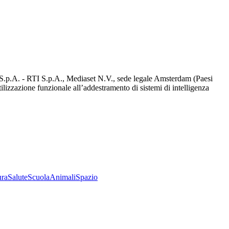
d S.p.A. - RTI S.p.A., Mediaset N.V., sede legale Amsterdam (Paesi
utilizzazione funzionale all’addestramento di sistemi di intelligenza
ura
Salute
Scuola
Animali
Spazio