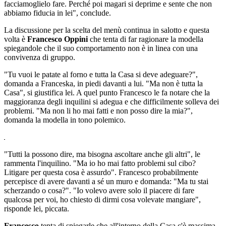
facciamoglielo fare. Perché poi magari si deprime e sente che non
abbiamo fiducia in lei", conclude.
La discussione per la scelta del menù continua in salotto e questa
volta è
Francesco Oppini
che tenta di far ragionare la modella
spiegandole che il suo comportamento non è in linea con una
convivenza di gruppo.
"Tu vuoi le patate al forno e tutta la Casa si deve adeguare?",
domanda a Franceska, in piedi davanti a lui. "Ma non è tutta la
Casa", si giustifica lei. A quel punto Francesco le fa notare che la
maggioranza degli inquilini si adegua e che difficilmente solleva dei
problemi. "Ma non li ho mai fatti e non posso dire la mia?",
domanda la modella in tono polemico.
"Tutti la possono dire, ma bisogna ascoltare anche gli altri", le
rammenta l'inquilino. "Ma io ho mai fatto problemi sul cibo?
Litigare per questa cosa è assurdo". Francesco probabilmente
percepisce di avere davanti a sé un muro e domanda: "Ma tu stai
scherzando o cosa?". "Io volevo avere solo il piacere di fare
qualcosa per voi, ho chiesto di dirmi cosa volevate mangiare",
risponde lei, piccata.
Francesco
tenta di spiegarle che all'interno della Casa c'è massima