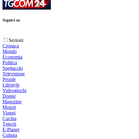
Seguici su
Sezioni
Cronaca
Mondo
Economia
Politica
Spettacolo
Televisione
People
Lifestyle
Videogiochi
Donne
Magazine
Motori
Viaggi
Cucina
Tgtech
E-Planet
Cultura