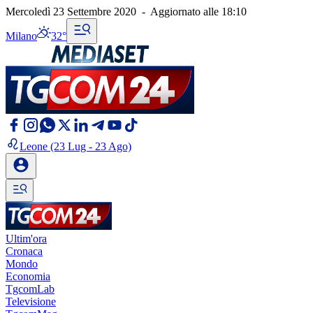
Mercoledì 23 Settembre 2020
-
Aggiornato alle
18:10
Milano
32°
Leone
(23 Lug - 23 Ago)
Ultim'ora
Cronaca
Mondo
Economia
TgcomLab
Televisione