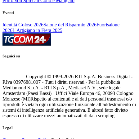
Porro
Non Sprecare
Cotto e Mangiato
Eventi
Identità Golose 2026
Salone del Risparmio 2026
Fuorisalone
2026
L'Artigiano in Fiera 2025
Seguici su
Copyright © 1999-
2026
RTI S.p.A. Business Digital -
P.Iva 03976881007 - Tutti i diritti riservati - Per la pubblicità
Mediamond S.p.A. - RTI S.p.A., Mediaset N.V., sede legale
Amsterdam (Paesi Bassi) - Uffici Viale Europa 46, 20093 Cologno
Monzese (MI)
Rispetto ai contenuti e ai dati personali trasmessi e/o
riprodotti è vietata ogni utilizzazione funzionale all’addestramento di
sistemi di intelligenza artificiale generativa. È altresì fatto divieto
espresso di utilizzare mezzi automatizzati di data scraping.
Legal