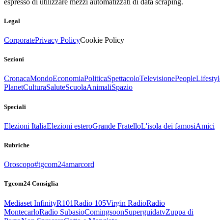
espresso di utilizzare mezzi automatizzati di data scraping.
Legal
Corporate
Privacy Policy
Cookie Policy
Sezioni
Cronaca
Mondo
Economia
Politica
Spettacolo
Televisione
People
Lifestyl
Planet
Cultura
Salute
Scuola
Animali
Spazio
Speciali
Elezioni Italia
Elezioni estero
Grande Fratello
L'isola dei famosi
Amici
Rubriche
Oroscopo
#tgcom24amarcord
Tgcom24 Consiglia
Mediaset Infinity
R101
Radio 105
Virgin Radio
Radio
Montecarlo
Radio Subasio
Comingsoon
Superguidatv
Zuppa di