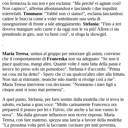
con fermezza la sua tesi e poi esclama: "Ma perché vi agitate così!
Non capisco", afferma allontanandosi e lasciando i due inquilini
esterrefatti.
Tommaso
: "Vabbè non ci siamo!", esclama lasciandosi
cadere le braccia come a voler sottolineare una sorta di
rassegnazione di fronte a tale atteggiamento.
Stefania
: "Fino a ieri
doveva mangiare solo carne e da oggi non le va più! Allora ci sta
prendendo in giro, non va bene così", si sfoga la showgirl.
Maria Teresa
, unitasi al gruppo per smorzare gli animi, conviene
che il comportamento di
Franceska
non sia adeguato: "Se non ti
piace qualcosa, mangi altro. Quante volte è stata fatta della pasta e
invece ho preso solo un pomodoro". Stefania è d'accordo: "Prima
sai cosa mi ha detto? - Spero che ci sia qualcos'altro oltre alla frittata.
Non stai al ristorante, neanche mio marito si rivolge così a me".
Maria Teresa interviene con decisione: "Nemmeno i miei figli a
cinque anni si sono mai permessi".
A quel punto, Stefania, per farsi sentire dalla modella che si trova in
salotto, esclama a gran voce: "Molto carinamente Francesca ora
preparerà il pranzo per lei e Fulvio, che anche a lui non vanno le
uova". Ma dalla giovane influencer non riceve risposta. Maria
Teresa, con fare materno, spezza una lancia a favore della modella:
"La prossima volta però la facciamo cucinare per tutti poverina,