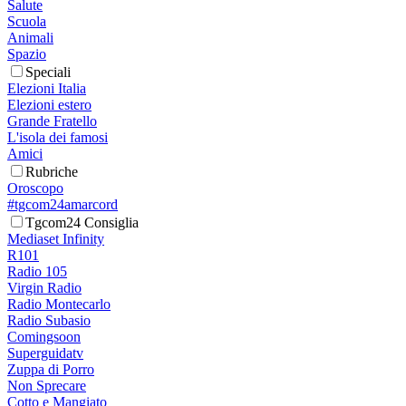
Salute
Scuola
Animali
Spazio
Speciali
Elezioni Italia
Elezioni estero
Grande Fratello
L'isola dei famosi
Amici
Rubriche
Oroscopo
#tgcom24amarcord
Tgcom24 Consiglia
Mediaset Infinity
R101
Radio 105
Virgin Radio
Radio Montecarlo
Radio Subasio
Comingsoon
Superguidatv
Zuppa di Porro
Non Sprecare
Cotto e Mangiato