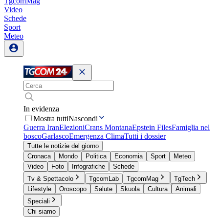
TgcomMag
Video
Schede
Sport
Meteo
In evidenza
Mostra tutti
Nascondi
Guerra Iran
Elezioni
Crans Montana
Epstein Files
Famiglia nel
bosco
Garlasco
Emergenza Clima
Tutti i dossier
Tutte le notizie del giorno
Cronaca
Mondo
Politica
Economia
Sport
Meteo
Video
Foto
Infografiche
Schede
Tv & Spettacolo
TgcomLab
TgcomMag
TgTech
Lifestyle
Oroscopo
Salute
Skuola
Cultura
Animali
Speciali
Chi siamo