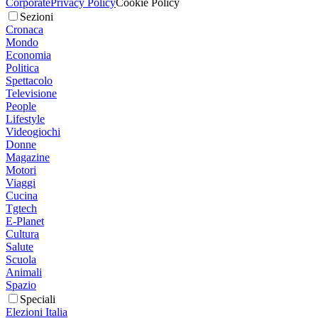
Corporate
Privacy Policy
Cookie Policy
Sezioni
Cronaca
Mondo
Economia
Politica
Spettacolo
Televisione
People
Lifestyle
Videogiochi
Donne
Magazine
Motori
Viaggi
Cucina
Tgtech
E-Planet
Cultura
Salute
Scuola
Animali
Spazio
Speciali
Elezioni Italia