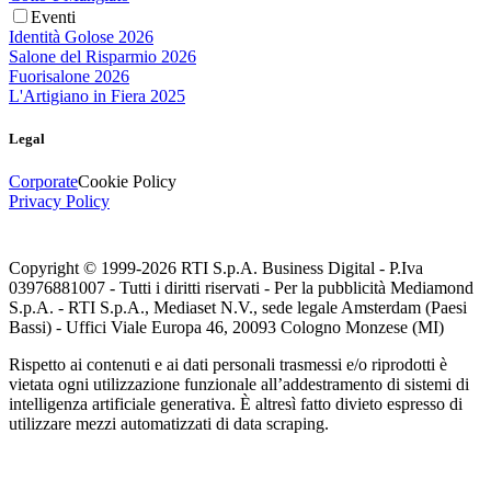
Eventi
Identità Golose 2026
Salone del Risparmio 2026
Fuorisalone 2026
L'Artigiano in Fiera 2025
Legal
Corporate
Cookie Policy
Privacy Policy
Copyright © 1999-
2026
RTI S.p.A. Business Digital - P.Iva
03976881007 - Tutti i diritti riservati - Per la pubblicità Mediamond
S.p.A. - RTI S.p.A., Mediaset N.V., sede legale Amsterdam (Paesi
Bassi) - Uffici Viale Europa 46, 20093 Cologno Monzese (MI)
Rispetto ai contenuti e ai dati personali trasmessi e/o riprodotti è
vietata ogni utilizzazione funzionale all’addestramento di sistemi di
intelligenza artificiale generativa. È altresì fatto divieto espresso di
utilizzare mezzi automatizzati di data scraping.