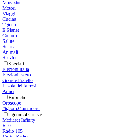
Magazine
Motori
Viaggi
Cucina
Tgtech
E-Planet
Cultura
Salute
Scuola
Animali
Spazio
Speciali
Elezioni Italia
Elezioni estero
Grande Fratello
L'isola dei famosi
Amici
Rubriche
Oroscopo
#tgcom24amarcord
Tgcom24 Consiglia
Mediaset Infinity
R101
Radio 105
Virgin Radio