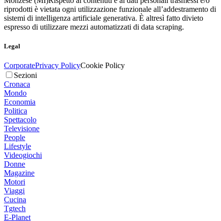
Monzese (MI)
Rispetto ai contenuti e ai dati personali trasmessi e/o
riprodotti è vietata ogni utilizzazione funzionale all’addestramento di
sistemi di intelligenza artificiale generativa. È altresì fatto divieto
espresso di utilizzare mezzi automatizzati di data scraping.
Legal
Corporate
Privacy Policy
Cookie Policy
Sezioni
Cronaca
Mondo
Economia
Politica
Spettacolo
Televisione
People
Lifestyle
Videogiochi
Donne
Magazine
Motori
Viaggi
Cucina
Tgtech
E-Planet