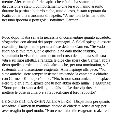
mentre Alex cerca di farle capire che ciò che ha scaturito la
discussione è stato il comportamento che lei e Jo hanno assunto
durante la partita a biliardo e che, tutto questo, è stato reputato da
Katia come una mancanza di rispetto. “A me non lo ha mai detto
nessuno ipocrita o pettegola” sottolinea Carmen.
Poco dopo, Katia sente la necessità di commentare quanto accaduto,
sfogandosi con alcuni dei propri compagni. A Soleil spiega di essere
risentita principalmente per una frase detta da Carmen: “Se vado
fuori ho la mia famiglia” e questo le ha dato molto fastidio,
soprattutto in vista di quanto detto nel corso della putata sulla sua
vita e sui suoi affetti.La ragazza le dice che spera che Carmen abbia
detto quelle parole intendendo altro e che, per una nomination, si è
scatenata una discussione esagerata. Ainett spinge alla pace: “Voi
siete amiche, siete sempre insieme” invitando la cantante a chiarire
con Carmen. Katia, però, dice: "No, io non sono amica, mi dispiace.
Però tu c’eri e mi dispiace che tu non abbia detto nulla", e aggiunge:
"Sono proprio stanca della gente falsa". Le due vip riusciranno a
mettere le cose in chiaro e a riappacificare il loro rapporto?
LE SCUSE DI CARMEN ALLE ALTRE - Dispiaciuta per quanto
accaduto, Carmen in mattinata decide di chiedere scusa ai vip per
aver reagito in quel modo. "Non è nel mio stile esagerare o alzare la