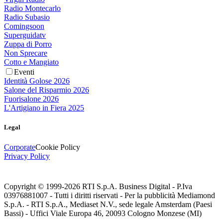
Radio Montecarlo
Radio Subasio
Comingsoon
Superguidatv
Zuppa di Porro
Non Sprecare
Cotto e Mangiato
Eventi
Identità Golose 2026
Salone del Risparmio 2026
Fuorisalone 2026
L'Artigiano in Fiera 2025
Legal
Corporate
Cookie Policy
Privacy Policy
Copyright © 1999-
2026
RTI S.p.A. Business Digital - P.Iva
03976881007 - Tutti i diritti riservati - Per la pubblicità Mediamond
S.p.A. - RTI S.p.A., Mediaset N.V., sede legale Amsterdam (Paesi
Bassi) - Uffici Viale Europa 46, 20093 Cologno Monzese (MI)