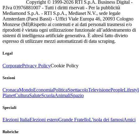
Copyright © 1999-
2026
RTI S.p.A. Business Digital -
P.Iva 03976881007 - Tutti i diritti riservati - Per la pubblicità
Mediamond S.p.A. - RTI S.p.A., Mediaset N.V., sede legale
Amsterdam (Paesi Bassi) - Uffici Viale Europa 46, 20093 Cologno
Monzese (MI)
Rispetto ai contenuti e ai dati personali trasmessi e/o
riprodotti è vietata ogni utilizzazione funzionale all’addestramento di
sistemi di intelligenza artificiale generativa. È altresì fatto divieto
espresso di utilizzare mezzi automatizzati di data scraping.
Legal
Corporate
Privacy Policy
Cookie Policy
Sezioni
Cronaca
Mondo
Economia
Politica
Spettacolo
Televisione
People
Lifestyl
Planet
Cultura
Salute
Scuola
Animali
Spazio
Speciali
Elezioni Italia
Elezioni estero
Grande Fratello
L'isola dei famosi
Amici
Rubriche