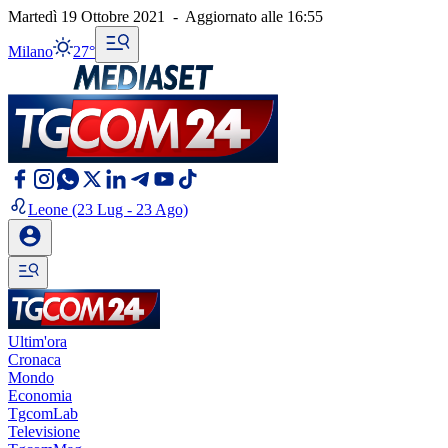
Martedì 19 Ottobre 2021
-
Aggiornato alle
16:55
Milano
27°
Leone
(23 Lug - 23 Ago)
Ultim'ora
Cronaca
Mondo
Economia
TgcomLab
Televisione