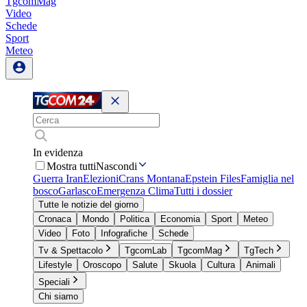
TgcomMag
Video
Schede
Sport
Meteo
In evidenza
Mostra tutti
Nascondi
Guerra Iran
Elezioni
Crans Montana
Epstein Files
Famiglia nel
bosco
Garlasco
Emergenza Clima
Tutti i dossier
Tutte le notizie del giorno
Cronaca
Mondo
Politica
Economia
Sport
Meteo
Video
Foto
Infografiche
Schede
Tv & Spettacolo
TgcomLab
TgcomMag
TgTech
Lifestyle
Oroscopo
Salute
Skuola
Cultura
Animali
Speciali
Chi siamo