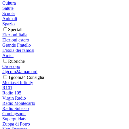
Cultura
Salute
Scuola
Animali
Spazio
Speciali
Elezioni Italia
Elezioni estero
Grande Fratello
L'isola dei famosi
Amici
Rubriche
Oroscopo
#tgcom24amarcord
Tgcom24 Consiglia
Mediaset Infinity
R101
Radio 105
Virgin Radio
Radio Montecarlo
Radio Subasio
Comingsoon
Superguidatv
Zuppa di Porro