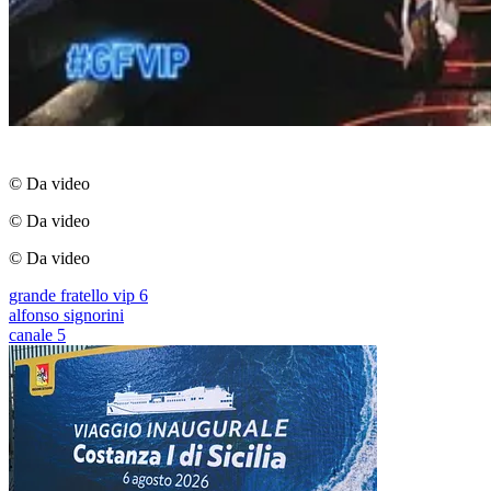
© Da video
© Da video
© Da video
grande fratello vip 6
alfonso signorini
canale 5