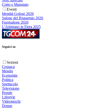
Non Sprecare
Cotto e Mangiato
Eventi
Identità Golose 2026
Salone del Risparmio 2026
Fuorisalone 2026
L'Artigiano in Fiera 2025
Seguici su
Sezioni
Cronaca
Mondo
Economia
Politica
Spettacolo
Televisione
People
Lifestyle
Videogiochi
Donne