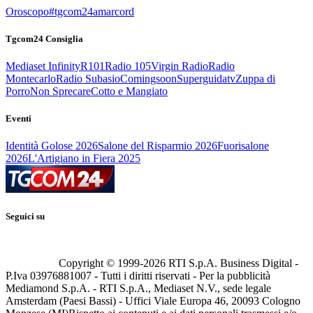
Oroscopo
#tgcom24amarcord
Tgcom24 Consiglia
Mediaset Infinity
R101
Radio 105
Virgin Radio
Radio
Montecarlo
Radio Subasio
Comingsoon
Superguidatv
Zuppa di
Porro
Non Sprecare
Cotto e Mangiato
Eventi
Identità Golose 2026
Salone del Risparmio 2026
Fuorisalone
2026
L'Artigiano in Fiera 2025
Seguici su
Copyright © 1999-
2026
RTI S.p.A. Business Digital -
P.Iva 03976881007 - Tutti i diritti riservati - Per la pubblicità
Mediamond S.p.A. - RTI S.p.A., Mediaset N.V., sede legale
Amsterdam (Paesi Bassi) - Uffici Viale Europa 46, 20093 Cologno