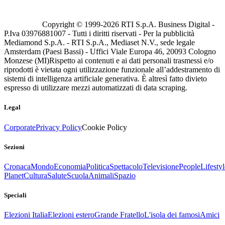
Copyright © 1999-
2026
RTI S.p.A. Business Digital -
P.Iva 03976881007 - Tutti i diritti riservati - Per la pubblicità
Mediamond S.p.A. - RTI S.p.A., Mediaset N.V., sede legale
Amsterdam (Paesi Bassi) - Uffici Viale Europa 46, 20093 Cologno
Monzese (MI)
Rispetto ai contenuti e ai dati personali trasmessi e/o
riprodotti è vietata ogni utilizzazione funzionale all’addestramento di
sistemi di intelligenza artificiale generativa. È altresì fatto divieto
espresso di utilizzare mezzi automatizzati di data scraping.
Legal
Corporate
Privacy Policy
Cookie Policy
Sezioni
Cronaca
Mondo
Economia
Politica
Spettacolo
Televisione
People
Lifestyl
Planet
Cultura
Salute
Scuola
Animali
Spazio
Speciali
Elezioni Italia
Elezioni estero
Grande Fratello
L'isola dei famosi
Amici