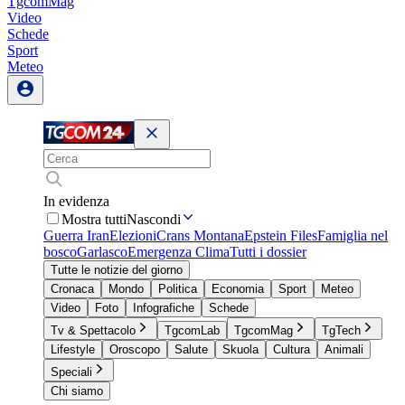
TgcomMag
Video
Schede
Sport
Meteo
In evidenza
Mostra tutti
Nascondi
Guerra Iran
Elezioni
Crans Montana
Epstein Files
Famiglia nel
bosco
Garlasco
Emergenza Clima
Tutti i dossier
Tutte le notizie del giorno
Cronaca
Mondo
Politica
Economia
Sport
Meteo
Video
Foto
Infografiche
Schede
Tv & Spettacolo
TgcomLab
TgcomMag
TgTech
Lifestyle
Oroscopo
Salute
Skuola
Cultura
Animali
Speciali
Chi siamo