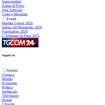
Superguidatv
Zuppa di Porro
Non Sprecare
Cotto e Mangiato
Eventi
Identità Golose 2026
Salone del Risparmio 2026
Fuorisalone 2026
L'Artigiano in Fiera 2025
Seguici su
Sezioni
Cronaca
Mondo
Economia
Politica
Spettacolo
Televisione
People
Lifestyle