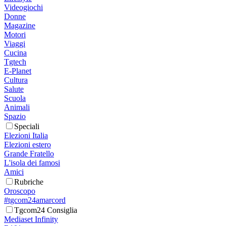
Videogiochi
Donne
Magazine
Motori
Viaggi
Cucina
Tgtech
E-Planet
Cultura
Salute
Scuola
Animali
Spazio
Speciali
Elezioni Italia
Elezioni estero
Grande Fratello
L'isola dei famosi
Amici
Rubriche
Oroscopo
#tgcom24amarcord
Tgcom24 Consiglia
Mediaset Infinity