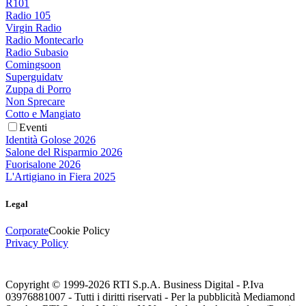
R101
Radio 105
Virgin Radio
Radio Montecarlo
Radio Subasio
Comingsoon
Superguidatv
Zuppa di Porro
Non Sprecare
Cotto e Mangiato
Eventi
Identità Golose 2026
Salone del Risparmio 2026
Fuorisalone 2026
L'Artigiano in Fiera 2025
Legal
Corporate
Cookie Policy
Privacy Policy
Copyright © 1999-
2026
RTI S.p.A. Business Digital - P.Iva
03976881007 - Tutti i diritti riservati - Per la pubblicità Mediamond