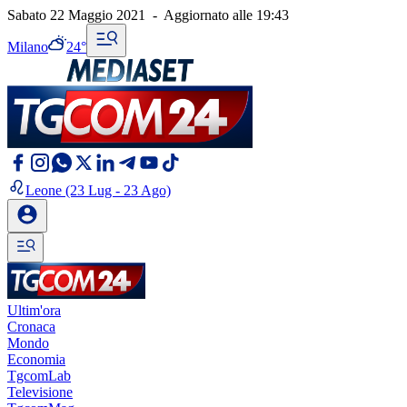
Sabato 22 Maggio 2021
-
Aggiornato alle
19:43
Milano
24°
Leone
(23 Lug - 23 Ago)
Ultim'ora
Cronaca
Mondo
Economia
TgcomLab
Televisione