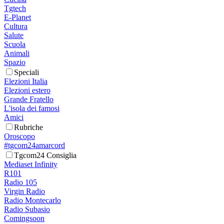
Tgtech
E-Planet
Cultura
Salute
Scuola
Animali
Spazio
Speciali
Elezioni Italia
Elezioni estero
Grande Fratello
L'isola dei famosi
Amici
Rubriche
Oroscopo
#tgcom24amarcord
Tgcom24 Consiglia
Mediaset Infinity
R101
Radio 105
Virgin Radio
Radio Montecarlo
Radio Subasio
Comingsoon