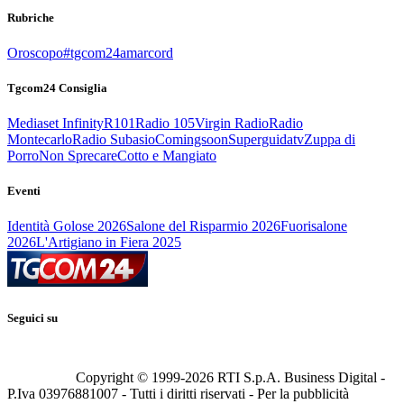
Rubriche
Oroscopo
#tgcom24amarcord
Tgcom24 Consiglia
Mediaset Infinity
R101
Radio 105
Virgin Radio
Radio
Montecarlo
Radio Subasio
Comingsoon
Superguidatv
Zuppa di
Porro
Non Sprecare
Cotto e Mangiato
Eventi
Identità Golose 2026
Salone del Risparmio 2026
Fuorisalone
2026
L'Artigiano in Fiera 2025
Seguici su
Copyright © 1999-
2026
RTI S.p.A. Business Digital -
P.Iva 03976881007 - Tutti i diritti riservati - Per la pubblicità