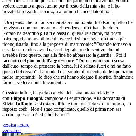
affermato -. Poi ho pensato che mio padre non mi avrebbe voluto
vedere accanto a quest'uomo per il resto della mia vita, e lì ho
trovato la forza di lasciarlo, ma lui non ha accettato il no".
"Ora penso che io non sia mai stata innamorata di Edson, quello che
ho vissuto non era amore, ma dipendenza affettiva", ha detto.
Notaro ha descritto gli alti e bassi di quella relazione, tra ricatti
psicologici e momenti in cui invece lui si mostrava affettuoso per
riconquistarla, fino alla proposta di matrimonio: "Quando tornavo a
casa la sera indossavo il casco integrale, me lo sentivo che mi
avrebbe fatto questo, ma alla fine ho abbassato la guardia". Poi il
racconto del
giorno dell'aggressione
: "Dopo lavoro sono scesa
dall'auto, tempo di prendere la borsa, lui è saltato fuori e mi ha fatto
questo bel regalo". La modella ha subito, di recente, delle operazioni
molto importanti: "Io dico che mi hanno slegato il sorriso, finalmente
torno a vedere i miei lineamenti".
Gessica, infine, ha parlato anche della sua nuova relazione
con
Filippo Bologni
, campione di equitazione. Alla domanda di
S
ilvia Toffanin
se sia stato difficile tornare a fidarsi di un uomo, ha
risposto così: "Non è stato complicato, quello di prima non era
amore, questo lo è ed è bellissimo".
gessica notaro
verissimo