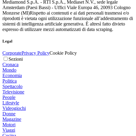
Mediamond S.p.A. - RTI S.p.A., Mediaset N.V., sede legale
Amsterdam (Paesi Bassi) - Uffici Viale Europa 46, 20093 Cologno
Monzese (MI)
Rispetto ai contenuti e ai dati personali trasmessi e/o
riprodotti è vietata ogni utilizzazione funzionale all’addestramento di
sistemi di intelligenza artificiale generativa. È altresì fatto divieto
espresso di utilizzare mezzi automatizzati di data scraping.
Legal
Corporate
Privacy Policy
Cookie Policy
Sezioni
Cronaca
Mondo
Economia
Politica
Spettacolo
Televisione
People
Lifestyle
Videogiochi
Donne
Magazine
Motori
Viaggi
Cucina