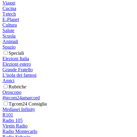
Viaggi
Cucina
Tgtech
E-Planet
Cultura
Salute
Scuola
Animali
Spazio
Speciali
Elezioni Italia
Elezioni estero
Grande Fratello
L'isola dei famosi
Amici
Rubriche
Oroscopo
#tgcom24amarcord
Tgcom24 Consiglia
Mediaset Infinity
R101
Radio 105
Virgin Radio
Radio Montecarlo
Radio Subasio