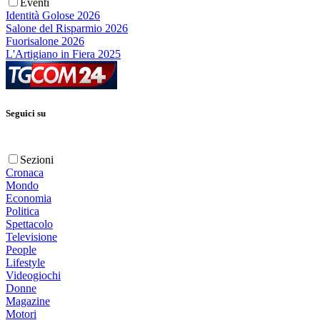
Eventi
Identità Golose 2026
Salone del Risparmio 2026
Fuorisalone 2026
L'Artigiano in Fiera 2025
Seguici su
Sezioni
Cronaca
Mondo
Economia
Politica
Spettacolo
Televisione
People
Lifestyle
Videogiochi
Donne
Magazine
Motori