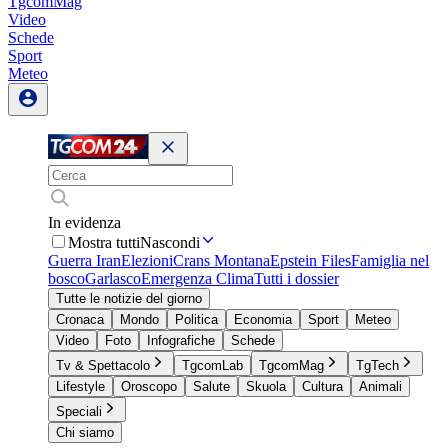
TgcomMag
Video
Schede
Sport
Meteo
In evidenza
Mostra tutti
Nascondi
Guerra Iran
Elezioni
Crans Montana
Epstein Files
Famiglia nel
bosco
Garlasco
Emergenza Clima
Tutti i dossier
Tutte le notizie del giorno
Cronaca
Mondo
Politica
Economia
Sport
Meteo
Video
Foto
Infografiche
Schede
Tv & Spettacolo
TgcomLab
TgcomMag
TgTech
Lifestyle
Oroscopo
Salute
Skuola
Cultura
Animali
Speciali
Chi siamo