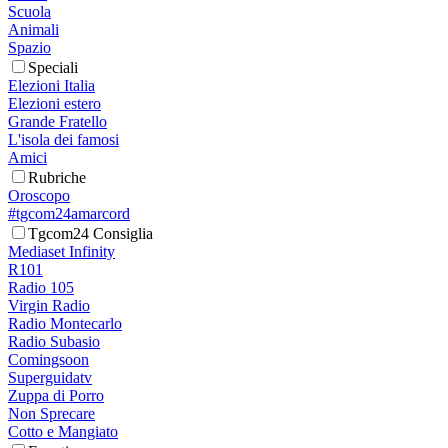
Scuola
Animali
Spazio
Speciali
Elezioni Italia
Elezioni estero
Grande Fratello
L'isola dei famosi
Amici
Rubriche
Oroscopo
#tgcom24amarcord
Tgcom24 Consiglia
Mediaset Infinity
R101
Radio 105
Virgin Radio
Radio Montecarlo
Radio Subasio
Comingsoon
Superguidatv
Zuppa di Porro
Non Sprecare
Cotto e Mangiato