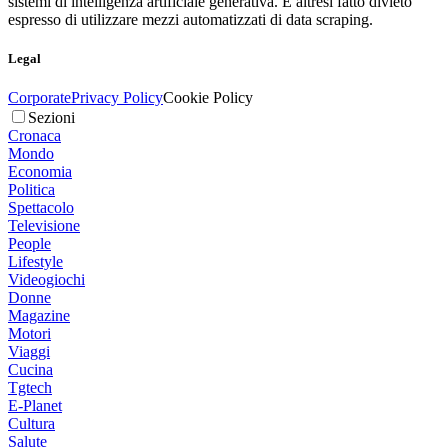
sistemi di intelligenza artificiale generativa. È altresì fatto divieto
espresso di utilizzare mezzi automatizzati di data scraping.
Legal
Corporate
Privacy Policy
Cookie Policy
Sezioni
Cronaca
Mondo
Economia
Politica
Spettacolo
Televisione
People
Lifestyle
Videogiochi
Donne
Magazine
Motori
Viaggi
Cucina
Tgtech
E-Planet
Cultura
Salute