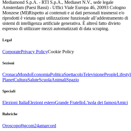
Mediamond S.p.A. - RTI S.p.A., Mediaset N.V., sede legale
Amsterdam (Paesi Bassi) - Uffici Viale Europa 46, 20093 Cologno
Monzese (MI)
Rispetto ai contenuti e ai dati personali trasmessi e/o
riprodotti è vietata ogni utilizzazione funzionale all’addestramento di
sistemi di intelligenza artificiale generativa. È altresì fatto divieto
espresso di utilizzare mezzi automatizzati di data scraping.
Legal
Corporate
Privacy Policy
Cookie Policy
Sezioni
Cronaca
Mondo
Economia
Politica
Spettacolo
Televisione
People
Lifestyl
Planet
Cultura
Salute
Scuola
Animali
Spazio
Speciali
Elezioni Italia
Elezioni estero
Grande Fratello
L'isola dei famosi
Amici
Rubriche
Oroscopo
#tgcom24amarcord