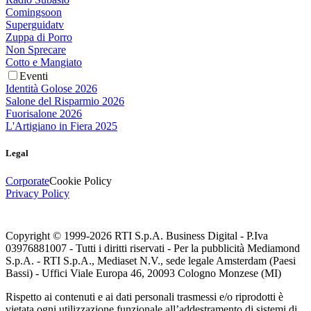
Comingsoon
Superguidatv
Zuppa di Porro
Non Sprecare
Cotto e Mangiato
Eventi
Identità Golose 2026
Salone del Risparmio 2026
Fuorisalone 2026
L'Artigiano in Fiera 2025
Legal
Corporate
Cookie Policy
Privacy Policy
Copyright © 1999-
2026
RTI S.p.A. Business Digital - P.Iva
03976881007 - Tutti i diritti riservati - Per la pubblicità Mediamond
S.p.A. - RTI S.p.A., Mediaset N.V., sede legale Amsterdam (Paesi
Bassi) - Uffici Viale Europa 46, 20093 Cologno Monzese (MI)
Rispetto ai contenuti e ai dati personali trasmessi e/o riprodotti è
vietata ogni utilizzazione funzionale all’addestramento di sistemi di