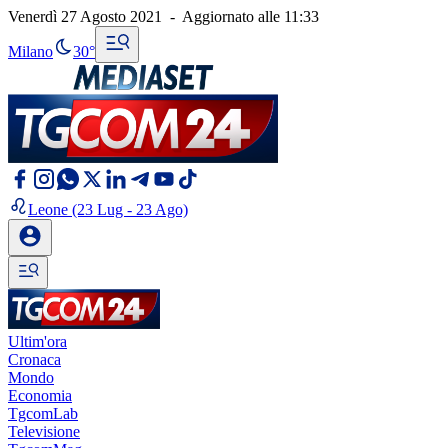
Venerdì 27 Agosto 2021
-
Aggiornato alle
11:33
Milano
30°
Leone
(23 Lug - 23 Ago)
Ultim'ora
Cronaca
Mondo
Economia
TgcomLab
Televisione