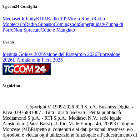
Tgcom24 Consiglia
Mediaset Infinity
R101
Radio 105
Virgin Radio
Radio
Montecarlo
Radio Subasio
Comingsoon
Superguidatv
Zuppa di
Porro
Non Sprecare
Cotto e Mangiato
Eventi
Identità Golose 2026
Salone del Risparmio 2026
Fuorisalone
2026
L'Artigiano in Fiera 2025
Seguici su
Copyright © 1999-
2026
RTI S.p.A. Business Digital -
P.Iva 03976881007 - Tutti i diritti riservati - Per la pubblicità
Mediamond S.p.A. - RTI S.p.A., Mediaset N.V., sede legale
Amsterdam (Paesi Bassi) - Uffici Viale Europa 46, 20093 Cologno
Monzese (MI)
Rispetto ai contenuti e ai dati personali trasmessi e/o
riprodotti è vietata ogni utilizzazione funzionale all’addestramento di