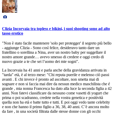
Clizia Incorvaia tra topless e bikini, i suoi shooting sono ad alto
tasso erotico
"Non è stato facile mantenere 'solo per protegger' il segreto più bello
- aggiunge Clizia - Sono così felice, desideravo tanto dare un
fratellino o sorellina a Nina, aver un nostro baby per suggellare il
nostro amore grande… avevo smesso di credere e oggi credo di
nuovo grazie a te che sei l’uomo dei mie sogni".
La Incorvaia ha 41 anni e parla anche della gravidanza arrivata in
"tarda" età, è al terzo mese: "Chi reputa puerile e melenso ciò passi
avanti . E chi invece è pronto ad ascoltare, non smetta mai di
sognare e non si faccia mai dire da nessun medico maschilista che é
grande , mia nonna Francesca ha dato alla luce la seconda figlia a 42
anni. Non fatevi classificare da nessuno come vasetti di yogurt che
prima o poi scadranno, credete nella vostra genetica e positività
quella non ha età e batte tutto e tutti. E poi oggi vedo tante celebrity
e non che hanno il primo figlio a 36, 38, 40 anni. C’è ancora molto
da fare , in una società filtrata dalle stesse donne con gli occhi