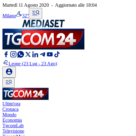
Martedì 11 Agosto 2020
-
Aggiornato alle
18:04
Milano
32°
Leone
(23 Lug - 23 Ago)
Ultim'ora
Cronaca
Mondo
Economia
TgcomLab
Televisione