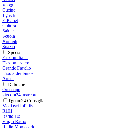
Viaggi
Cucina
Tgtech
E-Planet
Cultura
Salute
Scuola
Animali
Spazio
Speciali
Elezioni Italia
Elezioni estero
Grande Fratello
L'isola dei famosi
Amici
Rubriche
Oroscopo
#tgcom24amarcord
Tgcom24 Consiglia
Mediaset Infinity
R101
Radio 105
Virgin Radio
Radio Montecarlo