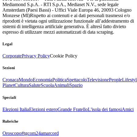
Mediamond S.p.A. - RTI S.p.A., Mediaset N.V., sede legale
Amsterdam (Paesi Bassi) - Uffici Viale Europa 46, 20093 Cologno
Monzese (MI)
Rispetto ai contenuti e ai dati personali trasmessi e/o
riprodotti è vietata ogni utilizzazione funzionale all’addestramento di
sistemi di intelligenza artificiale generativa. È altresì fatto divieto
espresso di utilizzare mezzi automatizzati di data scraping.
Legal
Corporate
Privacy Policy
Cookie Policy
Sezioni
Cronaca
Mondo
Economia
Politica
Spettacolo
Televisione
People
Lifestyl
Planet
Cultura
Salute
Scuola
Animali
Spazio
Speciali
Elezioni Italia
Elezioni estero
Grande Fratello
L'isola dei famosi
Amici
Rubriche
Oroscopo
#tgcom24amarcord