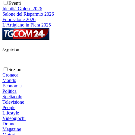
Eventi
Identità Golose 2026
Salone del Risparmio 2026
Fuorisalone 2026
L'Artigiano in Fiera 2025
Seguici su
Sezioni
Cronaca
Mondo
Economia
Politica
Spettacolo
Televisione
People
Lifestyle
Videogiochi
Donne
Magazine
Motori