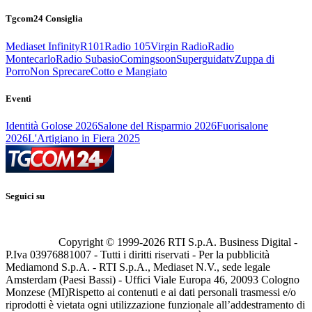
Tgcom24 Consiglia
Mediaset Infinity
R101
Radio 105
Virgin Radio
Radio
Montecarlo
Radio Subasio
Comingsoon
Superguidatv
Zuppa di
Porro
Non Sprecare
Cotto e Mangiato
Eventi
Identità Golose 2026
Salone del Risparmio 2026
Fuorisalone
2026
L'Artigiano in Fiera 2025
Seguici su
Copyright © 1999-
2026
RTI S.p.A. Business Digital -
P.Iva 03976881007 - Tutti i diritti riservati - Per la pubblicità
Mediamond S.p.A. - RTI S.p.A., Mediaset N.V., sede legale
Amsterdam (Paesi Bassi) - Uffici Viale Europa 46, 20093 Cologno
Monzese (MI)
Rispetto ai contenuti e ai dati personali trasmessi e/o
riprodotti è vietata ogni utilizzazione funzionale all’addestramento di