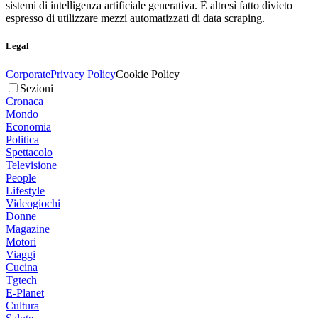
sistemi di intelligenza artificiale generativa. È altresì fatto divieto
espresso di utilizzare mezzi automatizzati di data scraping.
Legal
Corporate
Privacy Policy
Cookie Policy
Sezioni
Cronaca
Mondo
Economia
Politica
Spettacolo
Televisione
People
Lifestyle
Videogiochi
Donne
Magazine
Motori
Viaggi
Cucina
Tgtech
E-Planet
Cultura