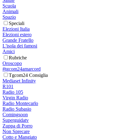
Salute
Scuola
Animali
Spazio
Speciali
Elezioni Italia
Elezioni estero
Grande Fratello
L'isola dei famosi
Amici
Rubriche
Oroscopo
#tgcom24amarcord
Tgcom24 Consiglia
Mediaset Infinity
R101
Radio 105
Virgin Radio
Radio Montecarlo
Radio Subasio
Comingsoon
Superguidatv
Zuppa di Porro
Non Sprecare
Cotto e Mangiato