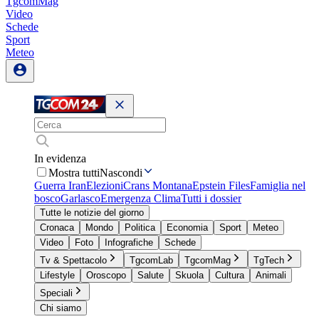
TgcomMag
Video
Schede
Sport
Meteo
In evidenza
Mostra tutti
Nascondi
Guerra Iran
Elezioni
Crans Montana
Epstein Files
Famiglia nel
bosco
Garlasco
Emergenza Clima
Tutti i dossier
Tutte le notizie del giorno
Cronaca
Mondo
Politica
Economia
Sport
Meteo
Video
Foto
Infografiche
Schede
Tv & Spettacolo
TgcomLab
TgcomMag
TgTech
Lifestyle
Oroscopo
Salute
Skuola
Cultura
Animali
Speciali
Chi siamo