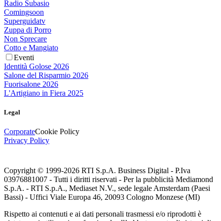
Radio Subasio
Comingsoon
Superguidatv
Zuppa di Porro
Non Sprecare
Cotto e Mangiato
Eventi
Identità Golose 2026
Salone del Risparmio 2026
Fuorisalone 2026
L'Artigiano in Fiera 2025
Legal
Corporate
Cookie Policy
Privacy Policy
Copyright © 1999-
2026
RTI S.p.A. Business Digital - P.Iva
03976881007 - Tutti i diritti riservati - Per la pubblicità Mediamond
S.p.A. - RTI S.p.A., Mediaset N.V., sede legale Amsterdam (Paesi
Bassi) - Uffici Viale Europa 46, 20093 Cologno Monzese (MI)
Rispetto ai contenuti e ai dati personali trasmessi e/o riprodotti è