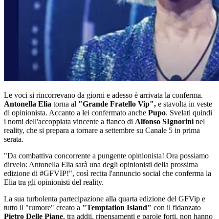
Le voci si rincorrevano da giorni e adesso è arrivata la conferma.
Antonella Elia
torna al
"Grande Fratello Vip",
e stavolta in veste
di opinionista. Accanto a lei confermato anche
Pupo
. Svelati quindi
i nomi dell'accoppiata vincente a fianco di
Alfonso SIgnorini
nel
reality, che si prepara a tornare a settembre su Canale 5 in prima
serata.
"Da combattiva concorrente a pungente opinionista! Ora possiamo
dirvelo: Antonella Elia sarà una degli opinionisti della prossima
edizione di #GFVIP!", così recita l'annuncio social che conferma la
Elia tra gli opinionisti del reality.
La sua turbolenta partecipazione alla quarta edizione del GFVip e
tutto il "rumore" creato a
"Temptation Island"
con il fidanzato
Pietro Delle Piane
, tra addii, ripensamenti e parole forti, non hanno