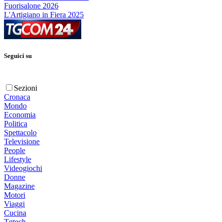
Fuorisalone 2026
L'Artigiano in Fiera 2025
Seguici su
Sezioni
Cronaca
Mondo
Economia
Politica
Spettacolo
Televisione
People
Lifestyle
Videogiochi
Donne
Magazine
Motori
Viaggi
Cucina
Tgtech