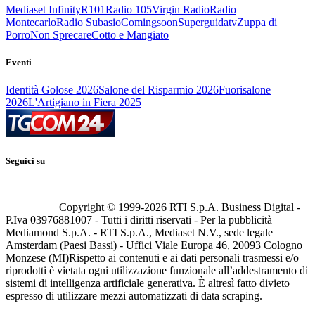
Mediaset Infinity
R101
Radio 105
Virgin Radio
Radio
Montecarlo
Radio Subasio
Comingsoon
Superguidatv
Zuppa di
Porro
Non Sprecare
Cotto e Mangiato
Eventi
Identità Golose 2026
Salone del Risparmio 2026
Fuorisalone
2026
L'Artigiano in Fiera 2025
Seguici su
Copyright © 1999-
2026
RTI S.p.A. Business Digital -
P.Iva 03976881007 - Tutti i diritti riservati - Per la pubblicità
Mediamond S.p.A. - RTI S.p.A., Mediaset N.V., sede legale
Amsterdam (Paesi Bassi) - Uffici Viale Europa 46, 20093 Cologno
Monzese (MI)
Rispetto ai contenuti e ai dati personali trasmessi e/o
riprodotti è vietata ogni utilizzazione funzionale all’addestramento di
sistemi di intelligenza artificiale generativa. È altresì fatto divieto
espresso di utilizzare mezzi automatizzati di data scraping.