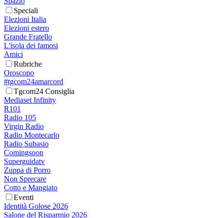
Spazio
Speciali
Elezioni Italia
Elezioni estero
Grande Fratello
L'isola dei famosi
Amici
Rubriche
Oroscopo
#tgcom24amarcord
Tgcom24 Consiglia
Mediaset Infinity
R101
Radio 105
Virgin Radio
Radio Montecarlo
Radio Subasio
Comingsoon
Superguidatv
Zuppa di Porro
Non Sprecare
Cotto e Mangiato
Eventi
Identità Golose 2026
Salone del Risparmio 2026