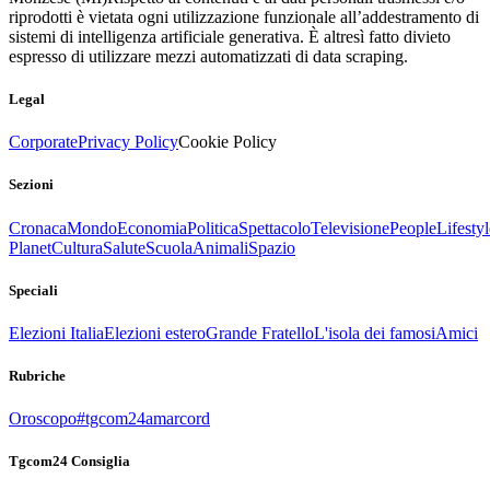
riprodotti è vietata ogni utilizzazione funzionale all’addestramento di
sistemi di intelligenza artificiale generativa. È altresì fatto divieto
espresso di utilizzare mezzi automatizzati di data scraping.
Legal
Corporate
Privacy Policy
Cookie Policy
Sezioni
Cronaca
Mondo
Economia
Politica
Spettacolo
Televisione
People
Lifestyl
Planet
Cultura
Salute
Scuola
Animali
Spazio
Speciali
Elezioni Italia
Elezioni estero
Grande Fratello
L'isola dei famosi
Amici
Rubriche
Oroscopo
#tgcom24amarcord
Tgcom24 Consiglia