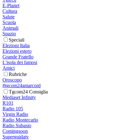
E-Planet
Cultura
Salute
Scuola
Animali
Spazio
Speciali
Elezioni Italia
Elezioni estero
Grande Fratello
L'isola dei famosi
Amici
Rubriche
Oroscopo
#tgcom24amarcord
Tgcom24 Consiglia
Mediaset Infinity
R101
Radio 105
Virgin Radio
Radio Montecarlo
Radio Subasio
Comingsoon
Superguidatv