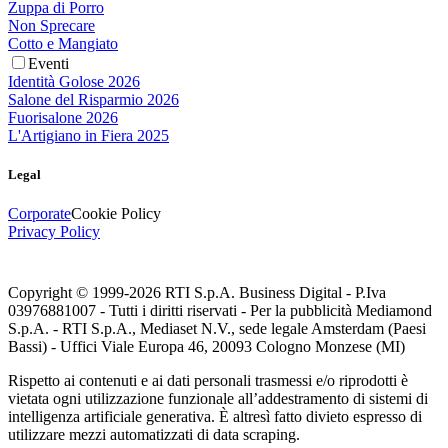
Zuppa di Porro
Non Sprecare
Cotto e Mangiato
Eventi
Identità Golose 2026
Salone del Risparmio 2026
Fuorisalone 2026
L'Artigiano in Fiera 2025
Legal
Corporate
Cookie Policy
Privacy Policy
Copyright © 1999-
2026
RTI S.p.A. Business Digital - P.Iva
03976881007 - Tutti i diritti riservati - Per la pubblicità Mediamond
S.p.A. - RTI S.p.A., Mediaset N.V., sede legale Amsterdam (Paesi
Bassi) - Uffici Viale Europa 46, 20093 Cologno Monzese (MI)
Rispetto ai contenuti e ai dati personali trasmessi e/o riprodotti è
vietata ogni utilizzazione funzionale all’addestramento di sistemi di
intelligenza artificiale generativa. È altresì fatto divieto espresso di
utilizzare mezzi automatizzati di data scraping.