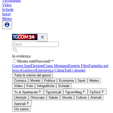
TgcomMag
Video
Schede
Sport
Meteo
In evidenza
Mostra tutti
Nascondi
Guerra Iran
Elezioni
Crans Montana
Epstein Files
Famiglia nel
bosco
Garlasco
Emergenza Clima
Tutti i dossier
Tutte le notizie del giorno
Cronaca
Mondo
Politica
Economia
Sport
Meteo
Video
Foto
Infografiche
Schede
Tv & Spettacolo
TgcomLab
TgcomMag
TgTech
Lifestyle
Oroscopo
Salute
Skuola
Cultura
Animali
Speciali
Chi siamo