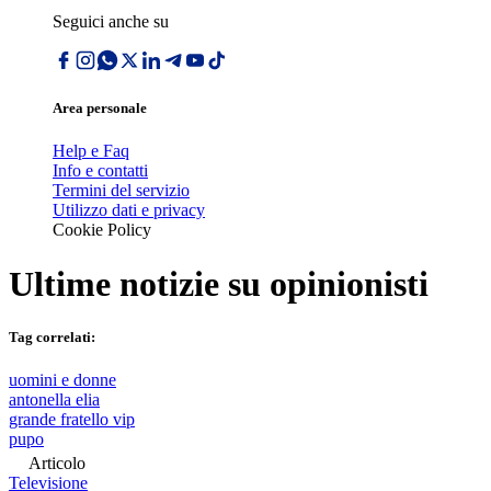
Seguici anche su
Area personale
Help e Faq
Info e contatti
Termini del servizio
Utilizzo dati e privacy
Cookie Policy
Ultime notizie su
opinionisti
Tag correlati:
uomini e donne
antonella elia
grande fratello vip
pupo
Articolo
Televisione