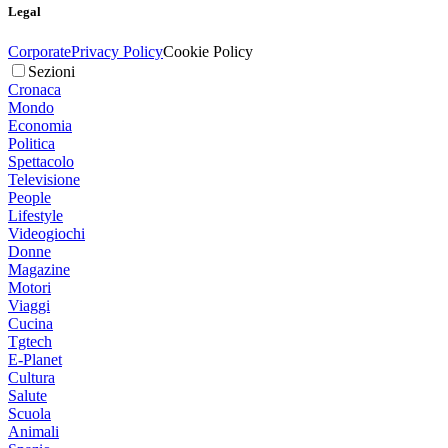
Legal
Corporate
Privacy Policy
Cookie Policy
Sezioni
Cronaca
Mondo
Economia
Politica
Spettacolo
Televisione
People
Lifestyle
Videogiochi
Donne
Magazine
Motori
Viaggi
Cucina
Tgtech
E-Planet
Cultura
Salute
Scuola
Animali