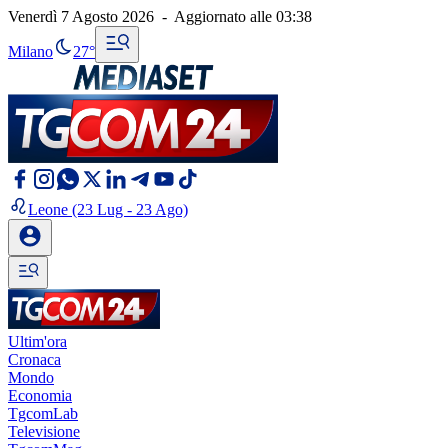
Venerdì 7 Agosto 2026
-
Aggiornato alle
03:38
Milano
27°
Leone
(23 Lug - 23 Ago)
Ultim'ora
Cronaca
Mondo
Economia
TgcomLab
Televisione