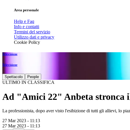
Area personale
Help e Faq
Info e contatti
Termini del servizio
Utilizzo dati e privacy
Cookie Policy
Televisione
Televisione
Spettacolo
People
ULTIMO IN CLASSIFICA
Ad "Amici 22" Anbeta stronca i
La professionista, dopo aver visto l'esibizione di tutti gli allievi, lo pia
27 Mar 2023 - 11:13
27 Mar 2023 - 11:13