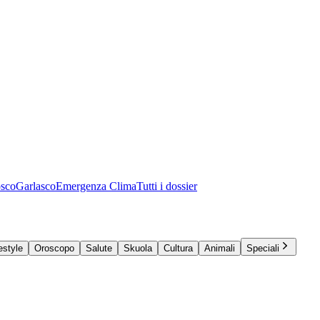
osco
Garlasco
Emergenza Clima
Tutti i dossier
estyle
Oroscopo
Salute
Skuola
Cultura
Animali
Speciali