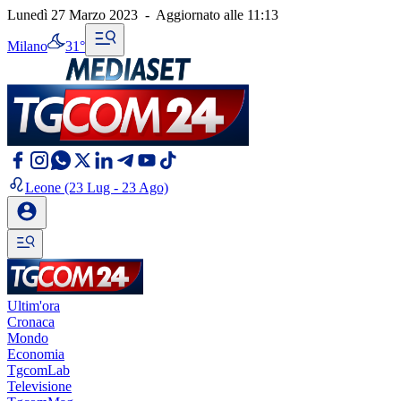
Lunedì 27 Marzo 2023
-
Aggiornato alle
11:13
Milano
31°
Leone
(23 Lug - 23 Ago)
Ultim'ora
Cronaca
Mondo
Economia
TgcomLab
Televisione