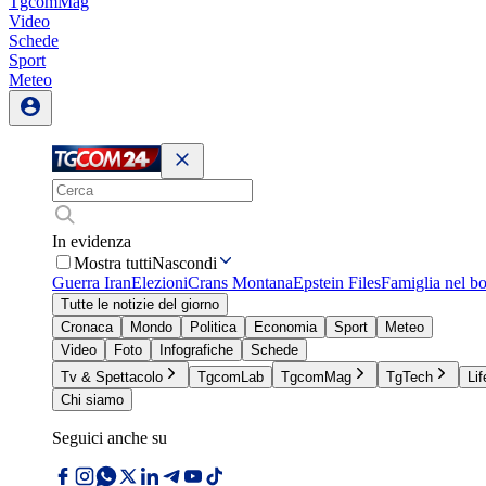
TgcomMag
Video
Schede
Sport
Meteo
In evidenza
Mostra tutti
Nascondi
Guerra Iran
Elezioni
Crans Montana
Epstein Files
Famiglia nel b
Tutte le notizie del giorno
Cronaca
Mondo
Politica
Economia
Sport
Meteo
Video
Foto
Infografiche
Schede
Tv & Spettacolo
TgcomLab
TgcomMag
TgTech
Lif
Chi siamo
Seguici anche su