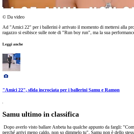
© Da video
Ad "Amici 22" per i ballerini è arrivato il momento di mettersi alla pr
ragazzo si esibisce sulle note di "Run boy run", ma la sua performance
Leggi anche
"Amici 22", sfida incrociata per i ballerini Samu e Ramon
Samu ultimo in classifica
Dopo averlo visto ballare Anbeta ha qualche appunto da fargli: "Come 
perché arrivi meno caldo, non so dimmelo tu". Samu non è dello stesso 