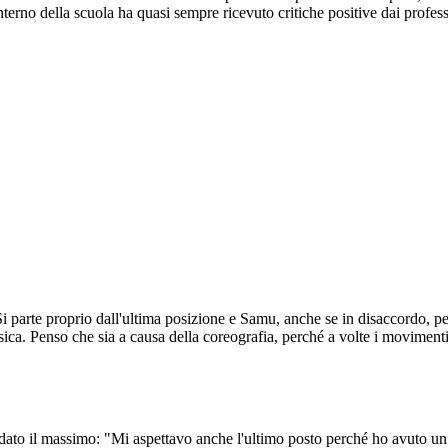
nterno della scuola ha quasi sempre ricevuto critiche positive dai professo
a. Si parte proprio dall'ultima posizione e Samu, anche se in disaccordo, 
usica. Penso che sia a causa della coreografia, perché a volte i movimen
o il massimo: "Mi aspettavo anche l'ultimo posto perché ho avuto un po'