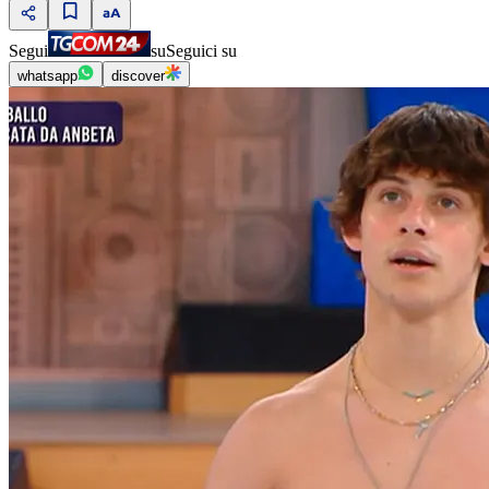
Segui
su
Seguici su
whatsapp
discover