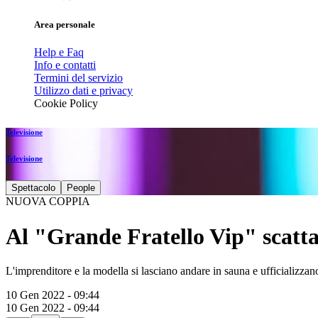
Area personale
Help e Faq
Info e contatti
Termini del servizio
Utilizzo dati e privacy
Cookie Policy
Televisione
Televisione
Spettacolo
People
NUOVA COPPIA
Al "Grande Fratello Vip" scatta
L'imprenditore e la modella si lasciano andare in sauna e ufficializzan
10 Gen 2022 - 09:44
10 Gen 2022 - 09:44