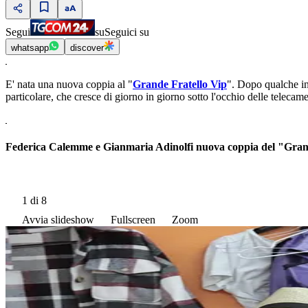
Segui
su
Seguici su
whatsapp
discover
E' nata una nuova coppia al "
Grande Fratello Vip
". Dopo qualche in
particolare, che cresce di giorno in giorno sotto l'occhio delle telecam
Federica Calemme e Gianmaria Adinolfi nuova coppia del "Gran
1
di 8
Avvia slideshow
Fullscreen
Zoom