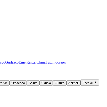
osco
Garlasco
Emergenza Clima
Tutti i dossier
estyle
Oroscopo
Salute
Skuola
Cultura
Animali
Speciali