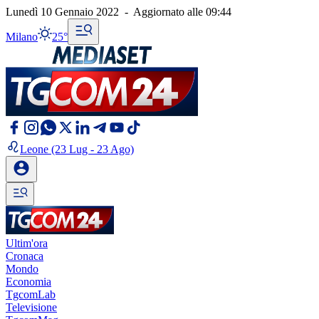
Lunedì 10 Gennaio 2022
-
Aggiornato alle
09:44
Milano
25°
Leone
(23 Lug - 23 Ago)
Ultim'ora
Cronaca
Mondo
Economia
TgcomLab
Televisione