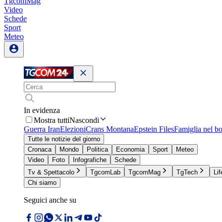
TgcomMag
Video
Schede
Sport
Meteo
In evidenza
Mostra tutti
Nascondi
Guerra Iran
Elezioni
Crans Montana
Epstein Files
Famiglia nel b
Tutte le notizie del giorno
Cronaca
Mondo
Politica
Economia
Sport
Meteo
Video
Foto
Infografiche
Schede
Tv & Spettacolo
TgcomLab
TgcomMag
TgTech
Lif
Chi siamo
Seguici anche su