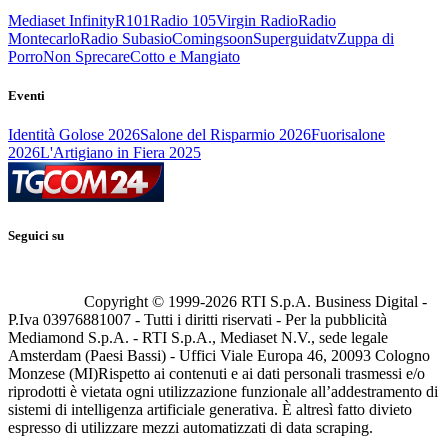
Mediaset Infinity
R101
Radio 105
Virgin Radio
Radio
Montecarlo
Radio Subasio
Comingsoon
Superguidatv
Zuppa di
Porro
Non Sprecare
Cotto e Mangiato
Eventi
Identità Golose 2026
Salone del Risparmio 2026
Fuorisalone
2026
L'Artigiano in Fiera 2025
Seguici su
Copyright © 1999-
2026
RTI S.p.A. Business Digital -
P.Iva 03976881007 - Tutti i diritti riservati - Per la pubblicità
Mediamond S.p.A. - RTI S.p.A., Mediaset N.V., sede legale
Amsterdam (Paesi Bassi) - Uffici Viale Europa 46, 20093 Cologno
Monzese (MI)
Rispetto ai contenuti e ai dati personali trasmessi e/o
riprodotti è vietata ogni utilizzazione funzionale all’addestramento di
sistemi di intelligenza artificiale generativa. È altresì fatto divieto
espresso di utilizzare mezzi automatizzati di data scraping.