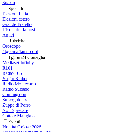
Spazio
Speciali
Elezioni Italia
Elezioni estero
Grande Fratello
L'isola dei famosi
Amici
Rubriche
Oroscopo
#tgcom24amarcord
Tgcom24 Consiglia
Mediaset Infinity
R101
Radio 105
Virgin Radio
Radio Montecarlo
Radio Subasio
Comingsoon
Superguidatv
Zuppa di Porro
Non Sprecare
Cotto e Mangiato
Eventi
Identità Golose 2026