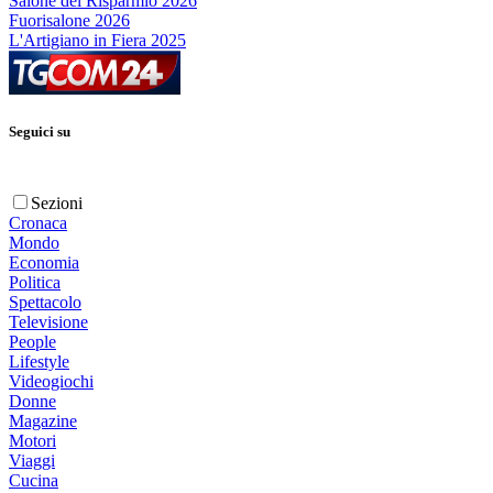
Salone del Risparmio 2026
Fuorisalone 2026
L'Artigiano in Fiera 2025
Seguici su
Sezioni
Cronaca
Mondo
Economia
Politica
Spettacolo
Televisione
People
Lifestyle
Videogiochi
Donne
Magazine
Motori
Viaggi
Cucina