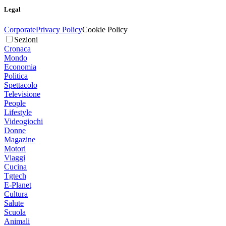
Legal
Corporate
Privacy Policy
Cookie Policy
Sezioni
Cronaca
Mondo
Economia
Politica
Spettacolo
Televisione
People
Lifestyle
Videogiochi
Donne
Magazine
Motori
Viaggi
Cucina
Tgtech
E-Planet
Cultura
Salute
Scuola
Animali