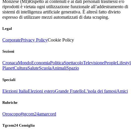
Monzese (MI)
Rispetto ai contenuti e ai dati personali trasmessi e/o
riprodotti è vietata ogni utilizzazione funzionale all’addestramento di
sistemi di intelligenza artificiale generativa. È altresì fatto divieto
espresso di utilizzare mezzi automatizzati di data scraping.
Legal
Corporate
Privacy Policy
Cookie Policy
Sezioni
Cronaca
Mondo
Economia
Politica
Spettacolo
Televisione
People
Lifestyl
Planet
Cultura
Salute
Scuola
Animali
Spazio
Speciali
Elezioni Italia
Elezioni estero
Grande Fratello
L'isola dei famosi
Amici
Rubriche
Oroscopo
#tgcom24amarcord
Tgcom24 Consiglia