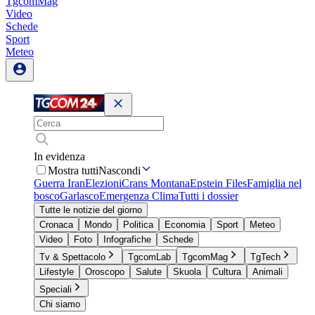
TgcomMag
Video
Schede
Sport
Meteo
In evidenza
Mostra tutti
Nascondi
Guerra Iran
Elezioni
Crans Montana
Epstein Files
Famiglia nel
bosco
Garlasco
Emergenza Clima
Tutti i dossier
Tutte le notizie del giorno
Cronaca
Mondo
Politica
Economia
Sport
Meteo
Video
Foto
Infografiche
Schede
Tv & Spettacolo
TgcomLab
TgcomMag
TgTech
Lifestyle
Oroscopo
Salute
Skuola
Cultura
Animali
Speciali
Chi siamo