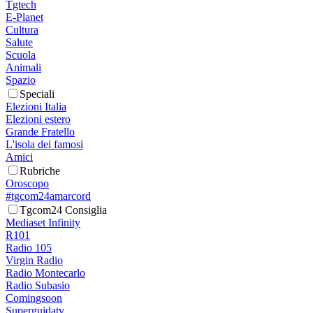
Tgtech
E-Planet
Cultura
Salute
Scuola
Animali
Spazio
Speciali
Elezioni Italia
Elezioni estero
Grande Fratello
L'isola dei famosi
Amici
Rubriche
Oroscopo
#tgcom24amarcord
Tgcom24 Consiglia
Mediaset Infinity
R101
Radio 105
Virgin Radio
Radio Montecarlo
Radio Subasio
Comingsoon
Superguidatv