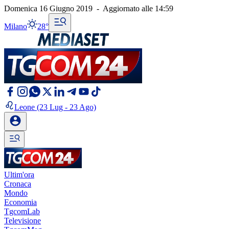
Domenica 16 Giugno 2019
-
Aggiornato alle
14:59
Milano
28°
Leone
(23 Lug - 23 Ago)
Ultim'ora
Cronaca
Mondo
Economia
TgcomLab
Televisione