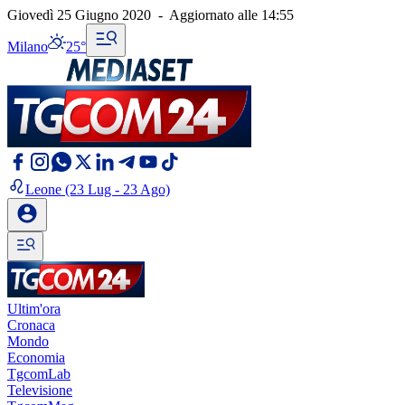
Giovedì 25 Giugno 2020
-
Aggiornato alle
14:55
Milano
25°
Leone
(23 Lug - 23 Ago)
Ultim'ora
Cronaca
Mondo
Economia
TgcomLab
Televisione