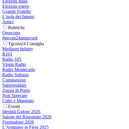
Elezioni Italia
Elezioni estero
Grande Fratello
L'isola dei famosi
Amici
Rubriche
Oroscopo
#tgcom24amarcord
Tgcom24 Consiglia
Mediaset Infinity
R101
Radio 105
Virgin Radio
Radio Montecarlo
Radio Subasio
Comingsoon
Superguidatv
Zuppa di Porro
Non Sprecare
Cotto e Mangiato
Eventi
Identità Golose 2026
Salone del Risparmio 2026
Fuorisalone 2026
L'Artigiano in Fiera 2025