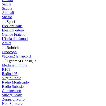
Salute
Scuola
Animali
Spazio
Speciali
Elezioni Italia
Elezioni estero
Grande Fratello
L'isola dei famosi
Amici
Rubriche
Oroscopo
#tgcom24amarcord
Tgcom24 Consiglia
Mediaset Infinity
R101
Radio 105
Virgin Radio
Radio Montecarlo
Radio Subasio
Comingsoon
Superguidatv
Zuppa di Porro
Non Sprecare