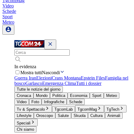
TgcomMag
Video
Schede
Sport
Meteo
In evidenza
Mostra tutti
Nascondi
Guerra Iran
Elezioni
Crans Montana
Epstein Files
Famiglia nel
bosco
Garlasco
Emergenza Clima
Tutti i dossier
Tutte le notizie del giorno
Cronaca
Mondo
Politica
Economia
Sport
Meteo
Video
Foto
Infografiche
Schede
Tv & Spettacolo
TgcomLab
TgcomMag
TgTech
Lifestyle
Oroscopo
Salute
Skuola
Cultura
Animali
Speciali
Chi siamo