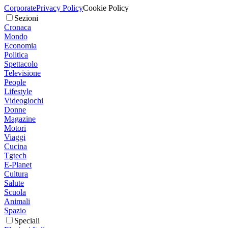
Corporate
Privacy Policy
Cookie Policy
Sezioni
Cronaca
Mondo
Economia
Politica
Spettacolo
Televisione
People
Lifestyle
Videogiochi
Donne
Magazine
Motori
Viaggi
Cucina
Tgtech
E-Planet
Cultura
Salute
Scuola
Animali
Spazio
Speciali