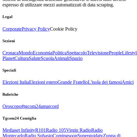
espresso di utilizzare mezzi automatizzati di data scraping.
Legal
Corporate
Privacy Policy
Cookie Policy
Sezioni
Cronaca
Mondo
Economia
Politica
Spettacolo
Televisione
People
Lifestyl
Planet
Cultura
Salute
Scuola
Animali
Spazio
Speciali
Elezioni Italia
Elezioni estero
Grande Fratello
L'isola dei famosi
Amici
Rubriche
Oroscopo
#tgcom24amarcord
Tgcom24 Consiglia
Mediaset Infinity
R101
Radio 105
Virgin Radio
Radio
Montecarlo
Radio Subasio
Comingsoon
Superguidatv
Zuppa di