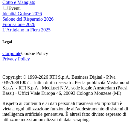
Cotto e Mangiato
Eventi
Identità Golose 2026
Salone del Risparmio 2026
Fuorisalone 2026
L'Artigiano in Fiera 2025
Legal
Corporate
Cookie Policy
Privacy Policy
Copyright © 1999-
2026
RTI S.p.A. Business Digital - P.Iva
03976881007 - Tutti i diritti riservati - Per la pubblicità Mediamond
S.p.A. - RTI S.p.A., Mediaset N.V., sede legale Amsterdam (Paesi
Bassi) - Uffici Viale Europa 46, 20093 Cologno Monzese (MI)
Rispetto ai contenuti e ai dati personali trasmessi e/o riprodotti è
vietata ogni utilizzazione funzionale all’addestramento di sistemi di
intelligenza artificiale generativa. È altresì fatto divieto espresso di
utilizzare mezzi automatizzati di data scraping.