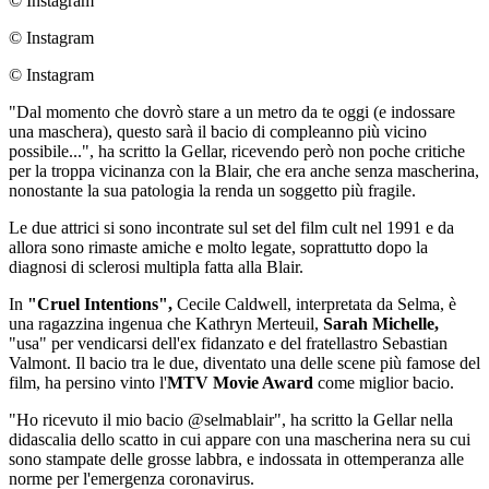
© Instagram
© Instagram
© Instagram
"Dal momento che dovrò stare a un metro da te oggi (e indossare
una maschera), questo sarà il bacio di compleanno più vicino
possibile...", ha scritto la Gellar, ricevendo però non poche critiche
per la troppa vicinanza con la Blair, che era anche senza mascherina,
nonostante la sua patologia la renda un soggetto più fragile.
Le due attrici si sono incontrate sul set del film cult nel 1991 e da
allora sono rimaste amiche e molto legate, soprattutto dopo la
diagnosi di sclerosi multipla fatta alla Blair.
In
"Cruel Intentions",
Cecile Caldwell, interpretata da Selma, è
una ragazzina ingenua che Kathryn Merteuil,
Sarah Michelle,
"usa" per vendicarsi dell'ex fidanzato e del fratellastro Sebastian
Valmont. Il bacio tra le due, diventato una delle scene più famose del
film, ha persino vinto l'
MTV Movie Award
come miglior bacio.
"Ho ricevuto il mio bacio @selmablair", ha scritto la Gellar nella
didascalia dello scatto in cui appare con una mascherina nera su cui
sono stampate delle grosse labbra, e indossata in ottemperanza alle
norme per l'emergenza coronavirus.