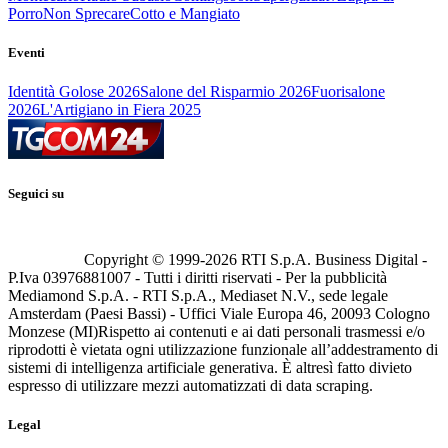
Porro
Non Sprecare
Cotto e Mangiato
Eventi
Identità Golose 2026
Salone del Risparmio 2026
Fuorisalone
2026
L'Artigiano in Fiera 2025
Seguici su
Copyright © 1999-
2026
RTI S.p.A. Business Digital -
P.Iva 03976881007 - Tutti i diritti riservati - Per la pubblicità
Mediamond S.p.A. - RTI S.p.A., Mediaset N.V., sede legale
Amsterdam (Paesi Bassi) - Uffici Viale Europa 46, 20093 Cologno
Monzese (MI)
Rispetto ai contenuti e ai dati personali trasmessi e/o
riprodotti è vietata ogni utilizzazione funzionale all’addestramento di
sistemi di intelligenza artificiale generativa. È altresì fatto divieto
espresso di utilizzare mezzi automatizzati di data scraping.
Legal