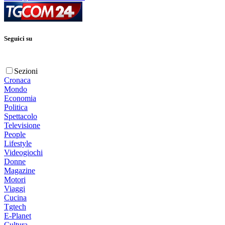
Seguici su
Sezioni
Cronaca
Mondo
Economia
Politica
Spettacolo
Televisione
People
Lifestyle
Videogiochi
Donne
Magazine
Motori
Viaggi
Cucina
Tgtech
E-Planet
Cultura