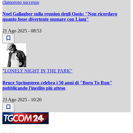
clamoroso successo
Noel Gallagher sulla reunion degli Oasis: "Non ricordavo
quanto fosse divertente suonare con Liam"
21 Ago 2025 - 08:53
"LONELY NIGHT IN THE PARK"
Bruce Springsteen celebra i 50 anni di "Born To Run"
pubblicando l'inedito più atteso
23 Ago 2025 - 10:20