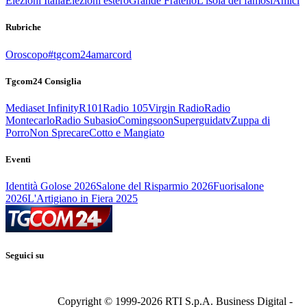
Elezioni Italia
Elezioni estero
Grande Fratello
L'isola dei famosi
Amici
Rubriche
Oroscopo
#tgcom24amarcord
Tgcom24 Consiglia
Mediaset Infinity
R101
Radio 105
Virgin Radio
Radio
Montecarlo
Radio Subasio
Comingsoon
Superguidatv
Zuppa di
Porro
Non Sprecare
Cotto e Mangiato
Eventi
Identità Golose 2026
Salone del Risparmio 2026
Fuorisalone
2026
L'Artigiano in Fiera 2025
Seguici su
Copyright © 1999-
2026
RTI S.p.A. Business Digital -