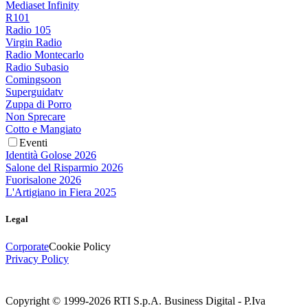
Mediaset Infinity
R101
Radio 105
Virgin Radio
Radio Montecarlo
Radio Subasio
Comingsoon
Superguidatv
Zuppa di Porro
Non Sprecare
Cotto e Mangiato
Eventi
Identità Golose 2026
Salone del Risparmio 2026
Fuorisalone 2026
L'Artigiano in Fiera 2025
Legal
Corporate
Cookie Policy
Privacy Policy
Copyright © 1999-
2026
RTI S.p.A. Business Digital - P.Iva