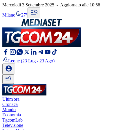
Mercoledì 3 Settembre 2025
-
Aggiornato alle
10:56
Milano
27°
Leone
(23 Lug - 23 Ago)
Ultim'ora
Cronaca
Mondo
Economia
TgcomLab
Televisione