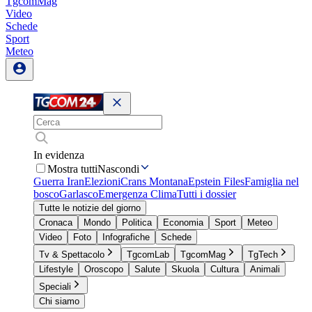
TgcomMag
Video
Schede
Sport
Meteo
In evidenza
Mostra tutti
Nascondi
Guerra Iran
Elezioni
Crans Montana
Epstein Files
Famiglia nel
bosco
Garlasco
Emergenza Clima
Tutti i dossier
Tutte le notizie del giorno
Cronaca
Mondo
Politica
Economia
Sport
Meteo
Video
Foto
Infografiche
Schede
Tv & Spettacolo
TgcomLab
TgcomMag
TgTech
Lifestyle
Oroscopo
Salute
Skuola
Cultura
Animali
Speciali
Chi siamo