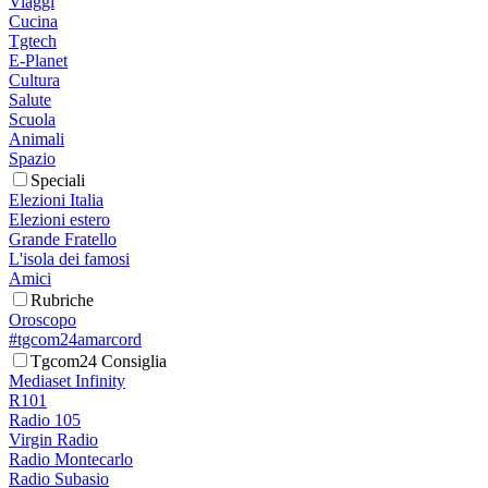
Viaggi
Cucina
Tgtech
E-Planet
Cultura
Salute
Scuola
Animali
Spazio
Speciali
Elezioni Italia
Elezioni estero
Grande Fratello
L'isola dei famosi
Amici
Rubriche
Oroscopo
#tgcom24amarcord
Tgcom24 Consiglia
Mediaset Infinity
R101
Radio 105
Virgin Radio
Radio Montecarlo
Radio Subasio