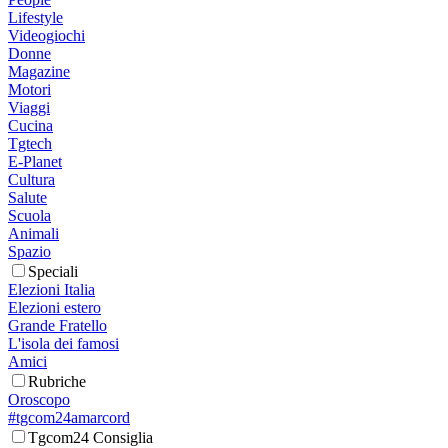
Lifestyle
Videogiochi
Donne
Magazine
Motori
Viaggi
Cucina
Tgtech
E-Planet
Cultura
Salute
Scuola
Animali
Spazio
Speciali
Elezioni Italia
Elezioni estero
Grande Fratello
L'isola dei famosi
Amici
Rubriche
Oroscopo
#tgcom24amarcord
Tgcom24 Consiglia