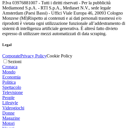
P.Iva 03976881007 - Tutti i diritti riservati - Per la pubblicità
Mediamond S.p.A. - RTI S.p.A., Mediaset N.V., sede legale
Amsterdam (Paesi Bassi) - Uffici Viale Europa 46, 20093 Cologno
Monzese (MI)
Rispetto ai contenuti e ai dati personali trasmessi e/o
riprodotti è vietata ogni utilizzazione funzionale all’addestramento di
sistemi di intelligenza artificiale generativa. È altresì fatto divieto
espresso di utilizzare mezzi automatizzati di data scraping.
Legal
Corporate
Privacy Policy
Cookie Policy
Sezioni
Cronaca
Mondo
Economia
Politica
Spettacolo
Televisione
People
Lifestyle
Videogiochi
Donne
Magazine
Motori