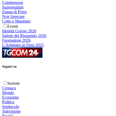
Comingsoon
Superguidatv
Zuppa di Porro
Non Sprecare
Cotto e Mangiato
Eventi
Identità Golose 2026
Salone del Risparmio 2026
Fuorisalone 2026
L'Artigiano in Fiera 2025
Seguici su
Sezioni
Cronaca
Mondo
Economia
Politica
Spettacolo
Televisione
People