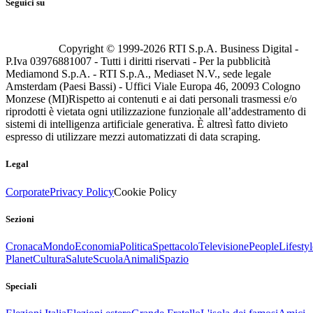
Seguici su
Copyright © 1999-
2026
RTI S.p.A. Business Digital -
P.Iva 03976881007 - Tutti i diritti riservati - Per la pubblicità
Mediamond S.p.A. - RTI S.p.A., Mediaset N.V., sede legale
Amsterdam (Paesi Bassi) - Uffici Viale Europa 46, 20093 Cologno
Monzese (MI)
Rispetto ai contenuti e ai dati personali trasmessi e/o
riprodotti è vietata ogni utilizzazione funzionale all’addestramento di
sistemi di intelligenza artificiale generativa. È altresì fatto divieto
espresso di utilizzare mezzi automatizzati di data scraping.
Legal
Corporate
Privacy Policy
Cookie Policy
Sezioni
Cronaca
Mondo
Economia
Politica
Spettacolo
Televisione
People
Lifestyl
Planet
Cultura
Salute
Scuola
Animali
Spazio
Speciali