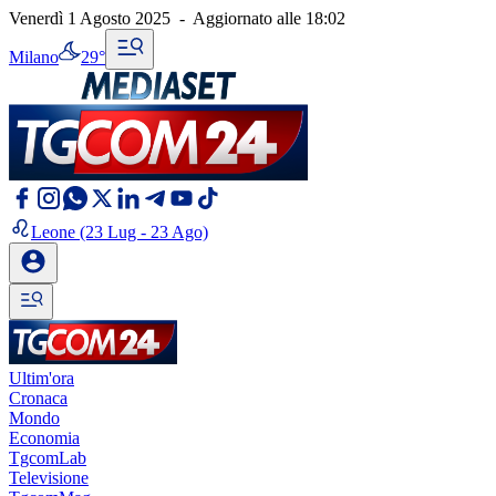
Venerdì 1 Agosto 2025
-
Aggiornato alle
18:02
Milano
29°
Leone
(23 Lug - 23 Ago)
Ultim'ora
Cronaca
Mondo
Economia
TgcomLab
Televisione