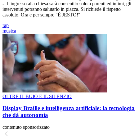
-. L'ingresso alla chiesa sarà consentito solo a parenti ed intimi, gli
intervenuti potranno salutarlo in piazza. Si richiede il rispetto
assoluto. Ora e per sempre "È JESTO!".
rap
musica
OLTRE IL BUIO E IL SILENZIO
Display Braille e intelligenza artificiale: la tecnologia
che dà autonomia
contenuto sponsorizzato