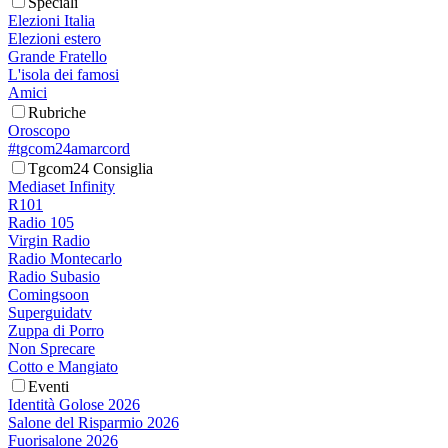
Speciali
Elezioni Italia
Elezioni estero
Grande Fratello
L'isola dei famosi
Amici
Rubriche
Oroscopo
#tgcom24amarcord
Tgcom24 Consiglia
Mediaset Infinity
R101
Radio 105
Virgin Radio
Radio Montecarlo
Radio Subasio
Comingsoon
Superguidatv
Zuppa di Porro
Non Sprecare
Cotto e Mangiato
Eventi
Identità Golose 2026
Salone del Risparmio 2026
Fuorisalone 2026