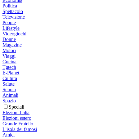
Economia
Politica
Spettacolo
Televisione
People
Lifestyle
Videogiochi
Donne
Magazine
Motori
Viaggi
Cucina
Tgtech
E-Planet
Cultura
Salute
Scuola
Animali
Spazio
Speciali
Elezioni Italia
Elezioni estero
Grande Fratello
L'isola dei famosi
Amici