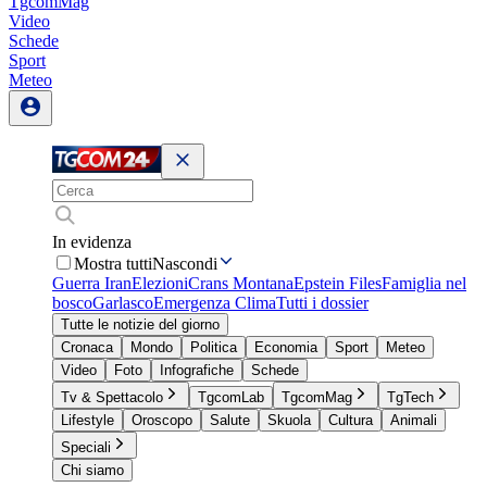
TgcomMag
Video
Schede
Sport
Meteo
In evidenza
Mostra tutti
Nascondi
Guerra Iran
Elezioni
Crans Montana
Epstein Files
Famiglia nel
bosco
Garlasco
Emergenza Clima
Tutti i dossier
Tutte le notizie del giorno
Cronaca
Mondo
Politica
Economia
Sport
Meteo
Video
Foto
Infografiche
Schede
Tv & Spettacolo
TgcomLab
TgcomMag
TgTech
Lifestyle
Oroscopo
Salute
Skuola
Cultura
Animali
Speciali
Chi siamo