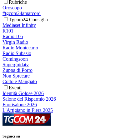
Rubriche
Oroscopo
#tgcom24amarcord
Tgcom24 Consiglia
Mediaset Infinity
R101
Radio 105
Virgin Radio
Radio Montecarlo
Radio Subasio
Comingsoon
Superguidatv
Zuppa di Porro
Non Sprecare
Cotto e Mangiato
Eventi
Identità Golose 2026
Salone del Risparmio 2026
Fuorisalone 2026
L'Artigiano in Fiera 2025
Seguici su