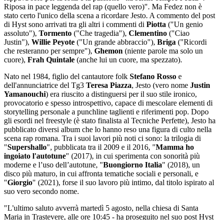
Riposa in pace leggenda del rap (quello vero)". Ma Fedez non è
stato certo l'unico della scena a ricordare Jesto. A commento del post
di Hyst sono arrivati tra gli altri i commenti di
Piotta
("Un genio
assoluto"),
Tormento
("Che tragedia"),
Clementino
("Ciao
Justin"),
Willie Peyote
("Un grande abbraccio"),
Briga
("Ricordi
che resteranno per sempre"),
Ghemon
(niente parole ma solo un
cuore),
Frah Quintale
(anche lui un cuore, ma spezzato).
Nato nel 1984, figlio del cantautore folk
Stefano Rosso
e
dell'annunciatrice del Tg3
Teresa Piazza
, Jesto (vero nome
Justin
Yamanouchi
) era riuscito a distinguersi per il suo stile ironico,
provocatorio e spesso introspettivo, capace di mescolare elementi di
storytelling personale a punchline taglienti e riferimenti pop. Dopo
gli esordi nel freestyle (è stato finalista al Tecniche Perfette), Jesto ha
pubblicato diversi album che lo hanno reso una figura di culto nella
scena rap romana. Tra i suoi lavori più noti ci sono: la trilogia di
"
Supershallo
", pubblicata tra il 2009 e il 2016, "
Mamma ho
ingoiato l'autotune
" (2017), in cui sperimenta con sonorità più
moderne e l’uso dell’autotune, "
Buongiorno Italia
" (2018), un
disco più maturo, in cui affronta tematiche sociali e personali, e
"
Giorgio
" (2021), forse il suo lavoro più intimo, dal titolo ispirato al
suo vero secondo nome.
"L'ultimo saluto avverrà martedì 5 agosto, nella chiesa di Santa
Maria in Trastevere, alle ore 10:45 - ha proseguito nel suo post Hyst