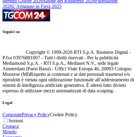
Identità Golose 2026
Salone del Risparmio 2026
Fuorisalone
2026
L'Artigiano in Fiera 2025
Seguici su
Copyright © 1999-
2026
RTI S.p.A. Business Digital -
P.Iva 03976881007 - Tutti i diritti riservati - Per la pubblicità
Mediamond S.p.A. - RTI S.p.A., Mediaset N.V., sede legale
Amsterdam (Paesi Bassi) - Uffici Viale Europa 46, 20093 Cologno
Monzese (MI)
Rispetto ai contenuti e ai dati personali trasmessi e/o
riprodotti è vietata ogni utilizzazione funzionale all’addestramento di
sistemi di intelligenza artificiale generativa. È altresì fatto divieto
espresso di utilizzare mezzi automatizzati di data scraping.
Legal
Corporate
Privacy Policy
Cookie Policy
Sezioni
Cronaca
Mondo