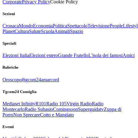
Corporate
Privacy Policy
Cookie Policy
Sezioni
Cronaca
Mondo
Economia
Politica
Spettacolo
Televisione
People
Lifestyl
Planet
Cultura
Salute
Scuola
Animali
Spazio
Speciali
Elezioni Italia
Elezioni estero
Grande Fratello
L'isola dei famosi
Amici
Rubriche
Oroscopo
#tgcom24amarcord
Tgcom24 Consiglia
Mediaset Infinity
R101
Radio 105
Virgin Radio
Radio
Montecarlo
Radio Subasio
Comingsoon
Superguidatv
Zuppa di
Porro
Non Sprecare
Cotto e Mangiato
Eventi