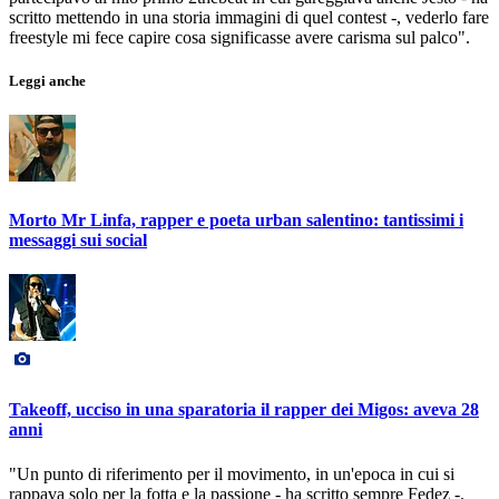
scritto mettendo in una storia immagini di quel contest -, vederlo fare
freestyle mi fece capire cosa significasse avere carisma sul palco".
Leggi anche
Morto Mr Linfa, rapper e poeta urban salentino: tantissimi i
messaggi sui social
Takeoff, ucciso in una sparatoria il rapper dei Migos: aveva 28
anni
"Un punto di riferimento per il movimento, in un'epoca in cui si
rappava solo per la fotta e la passione - ha scritto sempre Fedez -.