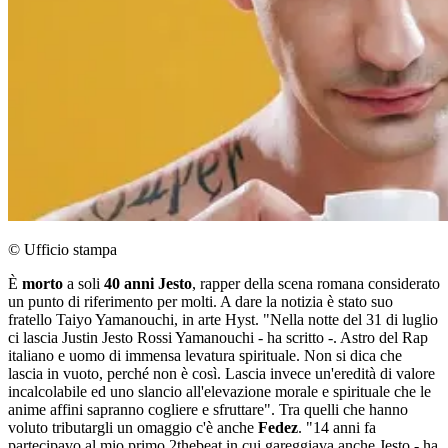
© Ufficio stampa
È
morto
a soli
40 anni
Jesto
, rapper della scena romana considerato
un punto di riferimento per molti. A dare la notizia è stato suo
fratello Taiyo Yamanouchi, in arte Hyst. "Nella notte del 31 di luglio
ci lascia Justin Jesto Rossi Yamanouchi - ha scritto -. Astro del Rap
italiano e uomo di immensa levatura spirituale. Non si dica che
lascia in vuoto, perché non è così. Lascia invece un'eredità di valore
incalcolabile ed uno slancio all'elevazione morale e spirituale che le
anime affini sapranno cogliere e sfruttare". Tra quelli che hanno
voluto tributargli un omaggio c'è anche
Fedez
. "14 anni fa
partecipavo al mio primo 2thebeat in cui gareggiava anche Jesto - ha