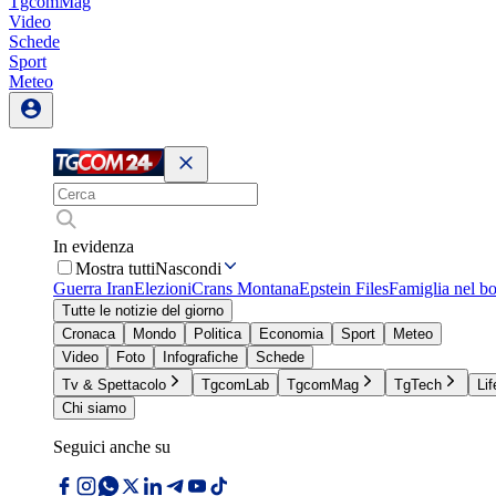
TgcomMag
Video
Schede
Sport
Meteo
In evidenza
Mostra tutti
Nascondi
Guerra Iran
Elezioni
Crans Montana
Epstein Files
Famiglia nel b
Tutte le notizie del giorno
Cronaca
Mondo
Politica
Economia
Sport
Meteo
Video
Foto
Infografiche
Schede
Tv & Spettacolo
TgcomLab
TgcomMag
TgTech
Lif
Chi siamo
Seguici anche su