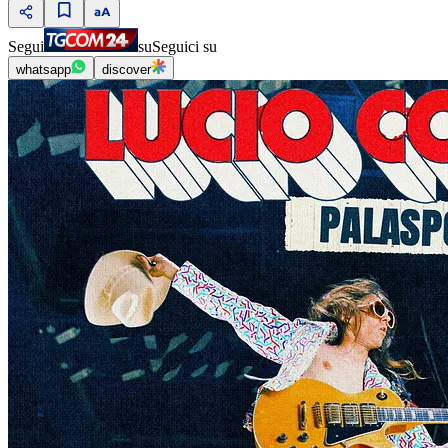
Segui
su
Seguici su
whatsapp
discover