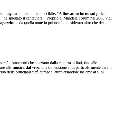
 immaginario unico e riconoscibile: "
A fine anno torno sul palco
.
o", ha spiegato il cantautore. "Proprio al Mandela Forum nel 2008 vidi
ragazzino
e da quella notte in poi non ho desiderato altro che dei
ità e strumenti che spaziano dalla chitarra ai fiati, fino alle
nare alla
musica dal vivo
, una dimensione a lui particolarmente cara. I
lub delle principali città europee, attraversandole insieme ai suoi