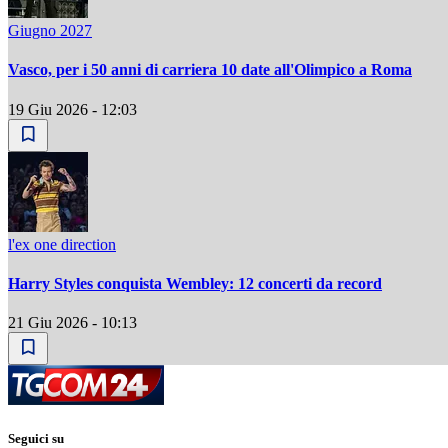
Giugno 2027
Vasco, per i 50 anni di carriera 10 date all'Olimpico a Roma
19 Giu 2026 - 12:03
l'ex one direction
Harry Styles conquista Wembley: 12 concerti da record
21 Giu 2026 - 10:13
Seguici su