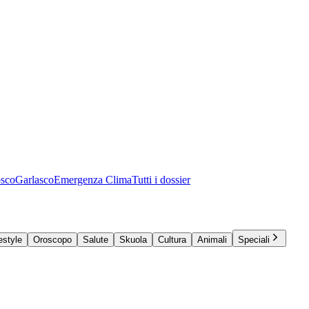
osco
Garlasco
Emergenza Clima
Tutti i dossier
estyle
Oroscopo
Salute
Skuola
Cultura
Animali
Speciali