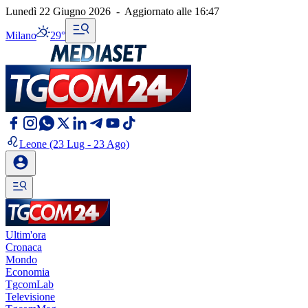
Lunedì 22 Giugno 2026
-
Aggiornato alle
16:47
Milano
29°
Leone
(23 Lug - 23 Ago)
Ultim'ora
Cronaca
Mondo
Economia
TgcomLab
Televisione