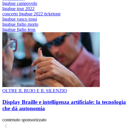
ligabue campovolo
ligabue tour 2022
concerto ligabue 2022 ticketone
ligabue vasco rossi
ligabue figlio morto
ligabue figlio leon
OLTRE IL BUIO E IL SILENZIO
Display Braille e intelligenza artificiale: la tecnologia
che dà autonomia
contenuto sponsorizzato