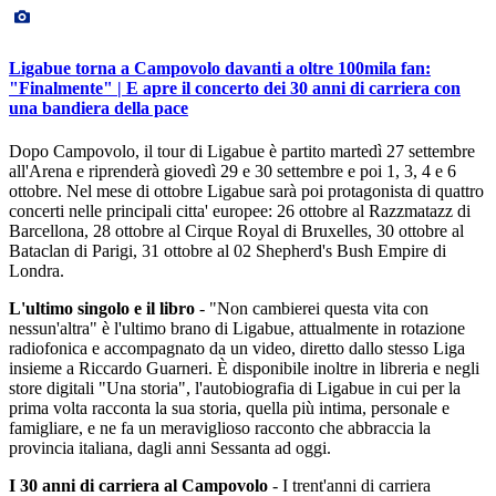
Ligabue torna a Campovolo davanti a oltre 100mila fan:
"Finalmente" | E apre il concerto dei 30 anni di carriera con
una bandiera della pace
Dopo Campovolo, il tour di Ligabue è partito martedì 27 settembre
all'Arena e riprenderà giovedì 29 e 30 settembre e poi 1, 3, 4 e 6
ottobre. Nel mese di ottobre Ligabue sarà poi protagonista di quattro
concerti nelle principali citta' europee: 26 ottobre al Razzmatazz di
Barcellona, 28 ottobre al Cirque Royal di Bruxelles, 30 ottobre al
Bataclan di Parigi, 31 ottobre al 02 Shepherd's Bush Empire di
Londra.
L'ultimo singolo e il libro
- "Non cambierei questa vita con
nessun'altra" è l'ultimo brano di Ligabue, attualmente in rotazione
radiofonica e accompagnato da un video, diretto dallo stesso Liga
insieme a Riccardo Guarneri. È disponibile inoltre in libreria e negli
store digitali "Una storia", l'autobiografia di Ligabue in cui per la
prima volta racconta la sua storia, quella più intima, personale e
famigliare, e ne fa un meraviglioso racconto che abbraccia la
provincia italiana, dagli anni Sessanta ad oggi.
I 30 anni di carriera al Campovolo
- I trent'anni di carriera