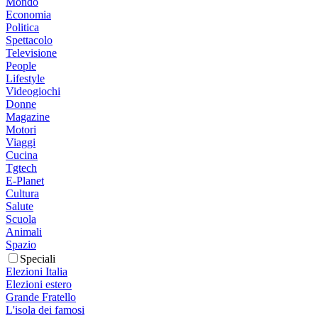
Mondo
Economia
Politica
Spettacolo
Televisione
People
Lifestyle
Videogiochi
Donne
Magazine
Motori
Viaggi
Cucina
Tgtech
E-Planet
Cultura
Salute
Scuola
Animali
Spazio
Speciali
Elezioni Italia
Elezioni estero
Grande Fratello
L'isola dei famosi