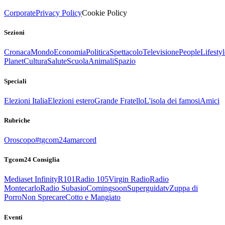
Corporate
Privacy Policy
Cookie Policy
Sezioni
Cronaca
Mondo
Economia
Politica
Spettacolo
Televisione
People
Lifestyl
Planet
Cultura
Salute
Scuola
Animali
Spazio
Speciali
Elezioni Italia
Elezioni estero
Grande Fratello
L'isola dei famosi
Amici
Rubriche
Oroscopo
#tgcom24amarcord
Tgcom24 Consiglia
Mediaset Infinity
R101
Radio 105
Virgin Radio
Radio
Montecarlo
Radio Subasio
Comingsoon
Superguidatv
Zuppa di
Porro
Non Sprecare
Cotto e Mangiato
Eventi