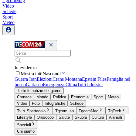
TgcomMag
Video
Schede
Sport
Meteo
In evidenza
Mostra tutti
Nascondi
Guerra Iran
Elezioni
Crans Montana
Epstein Files
Famiglia nel
bosco
Garlasco
Emergenza Clima
Tutti i dossier
Tutte le notizie del giorno
Cronaca
Mondo
Politica
Economia
Sport
Meteo
Video
Foto
Infografiche
Schede
Tv & Spettacolo
TgcomLab
TgcomMag
TgTech
Lifestyle
Oroscopo
Salute
Skuola
Cultura
Animali
Speciali
Chi siamo