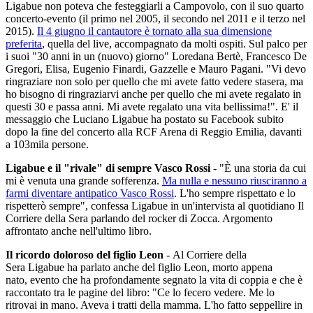
Ligabue non poteva che festeggiarli a Campovolo, con il suo quarto
concerto-evento (il primo nel 2005, il secondo nel 2011 e il terzo nel
2015).
Il 4 giugno il cantautore è tornato alla sua dimensione
preferita
, quella del live, accompagnato da molti ospiti. Sul palco per
i suoi "30 anni in un (nuovo) giorno" Loredana Bertè, Francesco De
Gregori, Elisa, Eugenio Finardi, Gazzelle e Mauro Pagani. "Vi devo
ringraziare non solo per quello che mi avete fatto vedere stasera, ma
ho bisogno di ringraziarvi anche per quello che mi avete regalato in
questi 30 e passa anni. Mi avete regalato una vita bellissima!". E' il
messaggio che Luciano Ligabue ha postato su Facebook subito
dopo la fine del concerto alla RCF Arena di Reggio Emilia, davanti
a 103mila persone.
Ligabue e il "rivale" di sempre Vasco Rossi
- "È una storia da cui
mi è venuta una grande sofferenza.
Ma nulla e nessuno riusciranno a
farmi diventare antipatico Vasco Rossi
. L'ho sempre rispettato e lo
rispetterò sempre", confessa Ligabue in un'intervista al quotidiano Il
Corriere della Sera parlando del rocker di Zocca. Argomento
affrontato anche nell'ultimo libro.
Il ricordo doloroso del figlio Leon
- Al Corriere della
Sera Ligabue ha parlato anche del figlio Leon, morto appena
nato, evento che ha profondamente segnato la vita di coppia e che è
raccontato tra le pagine del libro: "Ce lo fecero vedere. Me lo
ritrovai in mano. Aveva i tratti della mamma. L'ho fatto seppellire in