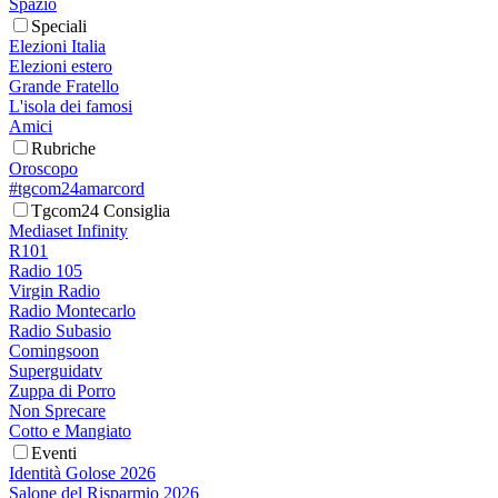
Spazio
Speciali
Elezioni Italia
Elezioni estero
Grande Fratello
L'isola dei famosi
Amici
Rubriche
Oroscopo
#tgcom24amarcord
Tgcom24 Consiglia
Mediaset Infinity
R101
Radio 105
Virgin Radio
Radio Montecarlo
Radio Subasio
Comingsoon
Superguidatv
Zuppa di Porro
Non Sprecare
Cotto e Mangiato
Eventi
Identità Golose 2026
Salone del Risparmio 2026