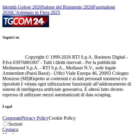
Identità Golose 2026
Salone del Risparmio 2026
Fuorisalone
2026
L'Artigiano in Fiera 2025
Seguici su
Copyright © 1999-
2026
RTI S.p.A. Business Digital -
P.Iva 03976881007 - Tutti i diritti riservati - Per la pubblicità
Mediamond S.p.A. - RTI S.p.A., Mediaset N.V., sede legale
Amsterdam (Paesi Bassi) - Uffici Viale Europa 46, 20093 Cologno
Monzese (MI)
Rispetto ai contenuti e ai dati personali trasmessi e/o
riprodotti è vietata ogni utilizzazione funzionale all’addestramento di
sistemi di intelligenza artificiale generativa. È altresì fatto divieto
espresso di utilizzare mezzi automatizzati di data scraping.
Legal
Corporate
Privacy Policy
Cookie Policy
Sezioni
Cronaca