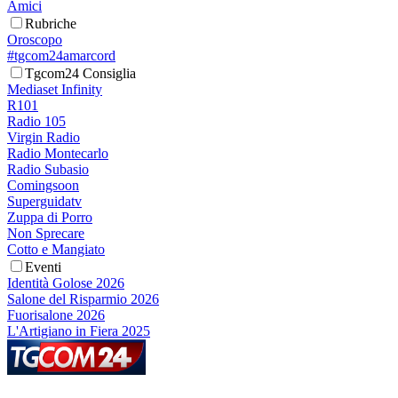
Amici
Rubriche
Oroscopo
#tgcom24amarcord
Tgcom24 Consiglia
Mediaset Infinity
R101
Radio 105
Virgin Radio
Radio Montecarlo
Radio Subasio
Comingsoon
Superguidatv
Zuppa di Porro
Non Sprecare
Cotto e Mangiato
Eventi
Identità Golose 2026
Salone del Risparmio 2026
Fuorisalone 2026
L'Artigiano in Fiera 2025