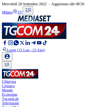
Mercoledì 28 Settembre 2022
-
Aggiornato alle
08:56
Milano
35°
Leone
(23 Lug - 23 Ago)
Ultim'ora
Cronaca
Mondo
Economia
TgcomLab
Televisione