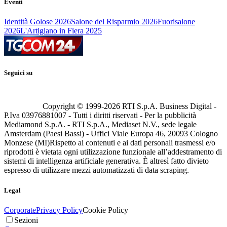
Eventi
Identità Golose 2026
Salone del Risparmio 2026
Fuorisalone
2026
L'Artigiano in Fiera 2025
Seguici su
Copyright © 1999-
2026
RTI S.p.A. Business Digital -
P.Iva 03976881007 - Tutti i diritti riservati - Per la pubblicità
Mediamond S.p.A. - RTI S.p.A., Mediaset N.V., sede legale
Amsterdam (Paesi Bassi) - Uffici Viale Europa 46, 20093 Cologno
Monzese (MI)
Rispetto ai contenuti e ai dati personali trasmessi e/o
riprodotti è vietata ogni utilizzazione funzionale all’addestramento di
sistemi di intelligenza artificiale generativa. È altresì fatto divieto
espresso di utilizzare mezzi automatizzati di data scraping.
Legal
Corporate
Privacy Policy
Cookie Policy
Sezioni