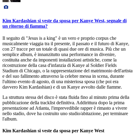
Kim Kardashian si veste da sposa per Kanye West, segnale di
un ritorno di fiamma?
Il seguito di "Jesus is a king" è un vero e proprio corpus che
musicalmente viaggia tra il presente, il passato e il futuro di Kanye,
con 27 tracce per un totale di quasi due ore di musica. Più che un
semplice album, è innanzitutto una performance in divenire,
costituita anche da imponenti installazioni artistiche, come la
ricostruzione della casa d'infanzia di Kanye al Soldier Fields
Stadium di Chicago, o la rappresentazione del matrimonio dell'artista
e del suo fallimento attraverso la celebre messa in scena, durante
l'ultimo evento di agosto, di una misteriosa sposa (che poi era
davvero Kim Kardashian) e di un Kanye avvolto dalle fiamme.
La struttura stessa del disco è stata fluida fino al minuto prima della
pubblicazione della tracklist definitiva. Addirittura dopo la prima
presentazione ad Atlanta, l'imprevedibile rapper è rimasto a vivere
nello stadio, dove ha costruito uno studio/abitazione, per terminare
l'album.
Kim Kardashian si veste da sposa per Kanye West