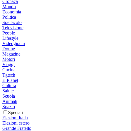
Cronaca
Mondo
Economia
Politica
Spettacolo
Televisione
People
Lifestyle
Videogiochi
Donne
Magazine
Motori
Viaggi
Cucina
Tgtech
E-Planet
Cultura
Salute
Scuola
Animali
Spazio
Speciali
Elezioni Italia
Elezioni estero
Grande Fratello