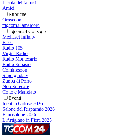
L'isola dei famosi
Amici
Rubriche
Oroscopo
#tgcom24amarcord
Tgcom24 Consiglia
Mediaset Infinity
R101
Radio 105
Virgin Radio
Radio Montecarlo
Radio Subasio
Comingsoon
Superguidatv
Zuppa di Porro
Non Sprecare
Cotto e Mangiato
Eventi
Identità Golose 2026
Salone del Risparmio 2026
Fuorisalone 2026
L'Artigiano in Fiera 2025