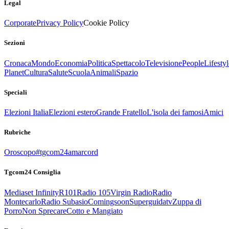
Legal
Corporate
Privacy Policy
Cookie Policy
Sezioni
Cronaca
Mondo
Economia
Politica
Spettacolo
Televisione
People
Lifestyl
Planet
Cultura
Salute
Scuola
Animali
Spazio
Speciali
Elezioni Italia
Elezioni estero
Grande Fratello
L'isola dei famosi
Amici
Rubriche
Oroscopo
#tgcom24amarcord
Tgcom24 Consiglia
Mediaset Infinity
R101
Radio 105
Virgin Radio
Radio
Montecarlo
Radio Subasio
Comingsoon
Superguidatv
Zuppa di
Porro
Non Sprecare
Cotto e Mangiato