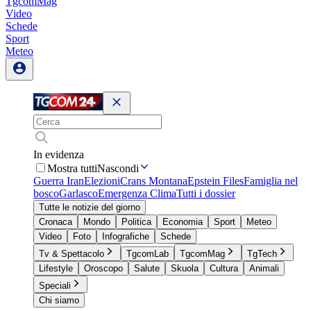
TgcomMag
Video
Schede
Sport
Meteo
In evidenza
Mostra tutti
Nascondi
Guerra Iran
Elezioni
Crans Montana
Epstein Files
Famiglia nel
bosco
Garlasco
Emergenza Clima
Tutti i dossier
Tutte le notizie del giorno
Cronaca
Mondo
Politica
Economia
Sport
Meteo
Video
Foto
Infografiche
Schede
Tv & Spettacolo
TgcomLab
TgcomMag
TgTech
Lifestyle
Oroscopo
Salute
Skuola
Cultura
Animali
Speciali
Chi siamo