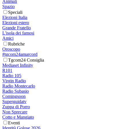
Animali
Spazio
Speciali
Elezioni Italia
Elezioni estero
Grande Fratello
L'isola dei famosi
Amici
Rubriche
Oroscopo
#tgcom24amarcord
Tgcom24 Consiglia
Mediaset Infinity
R101
Radio 105
Virgin Radio
Radio Montecarlo
Radio Subasio
Comingsoon
Superguidatv
Zuppa di Porro
Non Sprecare
Cotto e Mangiato
Eventi
Identità Golose 2026