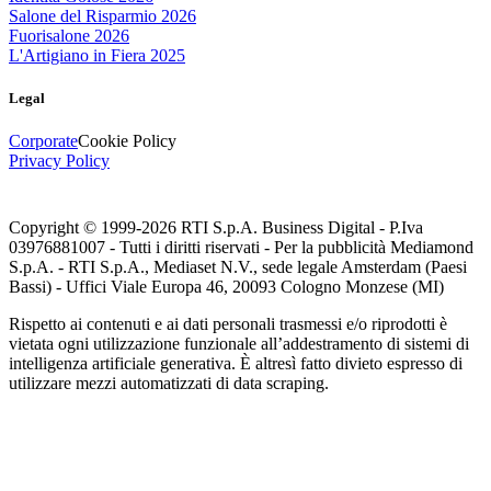
Salone del Risparmio 2026
Fuorisalone 2026
L'Artigiano in Fiera 2025
Legal
Corporate
Cookie Policy
Privacy Policy
Copyright © 1999-
2026
RTI S.p.A. Business Digital - P.Iva
03976881007 - Tutti i diritti riservati - Per la pubblicità Mediamond
S.p.A. - RTI S.p.A., Mediaset N.V., sede legale Amsterdam (Paesi
Bassi) - Uffici Viale Europa 46, 20093 Cologno Monzese (MI)
Rispetto ai contenuti e ai dati personali trasmessi e/o riprodotti è
vietata ogni utilizzazione funzionale all’addestramento di sistemi di
intelligenza artificiale generativa. È altresì fatto divieto espresso di
utilizzare mezzi automatizzati di data scraping.