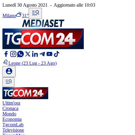
Lunedì 30 Agosto 2021
-
Aggiornato alle
10:03
Milano
31°
Leone
(23 Lug - 23 Ago)
Ultim'ora
Cronaca
Mondo
Economia
TgcomLab
Televisione