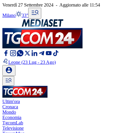
Venerdì 27 Settembre 2024
-
Aggiornato alle
11:54
Milano
33°
Leone
(23 Lug - 23 Ago)
Ultim'ora
Cronaca
Mondo
Economia
TgcomLab
Televisione