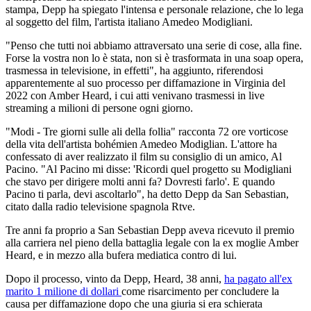
stampa, Depp ha spiegato l'intensa e personale relazione, che lo lega
al soggetto del film, l'artista italiano Amedeo Modigliani.
"Penso che tutti noi abbiamo attraversato una serie di cose, alla fine.
Forse la vostra non lo è stata, non si è trasformata in una soap opera,
trasmessa in televisione, in effetti", ha aggiunto, riferendosi
apparentemente al suo processo per diffamazione in Virginia del
2022 con Amber Heard, i cui atti venivano trasmessi in live
streaming a milioni di persone ogni giorno.
"Modi - Tre giorni sulle ali della follia" racconta 72 ore vorticose
della vita dell'artista bohémien Amedeo Modiglian. L'attore ha
confessato di aver realizzato il film su consiglio di un amico, Al
Pacino. "Al Pacino mi disse: 'Ricordi quel progetto su Modigliani
che stavo per dirigere molti anni fa? Dovresti farlo'. E quando
Pacino ti parla, devi ascoltarlo", ha detto Depp da San Sebastian,
citato dalla radio televisione spagnola Rtve.
Tre anni fa proprio a San Sebastian Depp aveva ricevuto il premio
alla carriera nel pieno della battaglia legale con la ex moglie Amber
Heard, e in mezzo alla bufera mediatica contro di lui.
Dopo il processo, vinto da Depp, Heard, 38 anni,
ha pagato all'ex
marito 1 milione di dollari
come risarcimento per concludere la
causa per diffamazione dopo che una giuria si era schierata