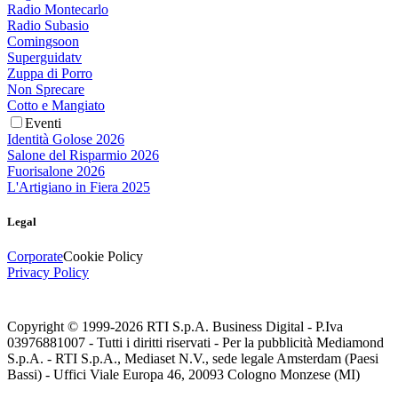
Radio Montecarlo
Radio Subasio
Comingsoon
Superguidatv
Zuppa di Porro
Non Sprecare
Cotto e Mangiato
Eventi
Identità Golose 2026
Salone del Risparmio 2026
Fuorisalone 2026
L'Artigiano in Fiera 2025
Legal
Corporate
Cookie Policy
Privacy Policy
Copyright © 1999-
2026
RTI S.p.A. Business Digital - P.Iva
03976881007 - Tutti i diritti riservati - Per la pubblicità Mediamond
S.p.A. - RTI S.p.A., Mediaset N.V., sede legale Amsterdam (Paesi
Bassi) - Uffici Viale Europa 46, 20093 Cologno Monzese (MI)