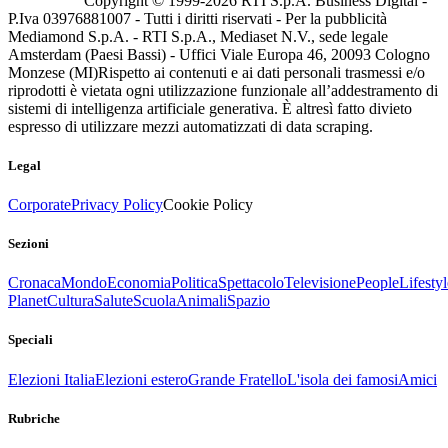
Copyright © 1999-
2026
RTI S.p.A. Business Digital -
P.Iva 03976881007 - Tutti i diritti riservati - Per la pubblicità
Mediamond S.p.A. - RTI S.p.A., Mediaset N.V., sede legale
Amsterdam (Paesi Bassi) - Uffici Viale Europa 46, 20093 Cologno
Monzese (MI)
Rispetto ai contenuti e ai dati personali trasmessi e/o
riprodotti è vietata ogni utilizzazione funzionale all’addestramento di
sistemi di intelligenza artificiale generativa. È altresì fatto divieto
espresso di utilizzare mezzi automatizzati di data scraping.
Legal
Corporate
Privacy Policy
Cookie Policy
Sezioni
Cronaca
Mondo
Economia
Politica
Spettacolo
Televisione
People
Lifestyl
Planet
Cultura
Salute
Scuola
Animali
Spazio
Speciali
Elezioni Italia
Elezioni estero
Grande Fratello
L'isola dei famosi
Amici
Rubriche