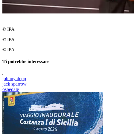
© IPA
© IPA
© IPA
Ti potrebbe interessare
johnny depp
jack sparrow
ospedale