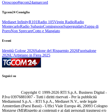
Oroscopo
#tgcom24amarcord
Tgcom24 Consiglia
Mediaset Infinity
R101
Radio 105
Virgin Radio
Radio
Montecarlo
Radio Subasio
Comingsoon
Superguidatv
Zuppa di
Porro
Non Sprecare
Cotto e Mangiato
Eventi
Identità Golose 2026
Salone del Risparmio 2026
Fuorisalone
2026
L'Artigiano in Fiera 2025
Seguici su
Copyright © 1999-
2026
RTI S.p.A. Business Digital -
P.Iva 03976881007 - Tutti i diritti riservati - Per la pubblicità
Mediamond S.p.A. - RTI S.p.A., Mediaset N.V., sede legale
Amsterdam (Paesi Bassi) - Uffici Viale Europa 46, 20093 Cologno
Monzese (MI)
Rispetto ai contenuti e ai dati personali trasmessi e/o