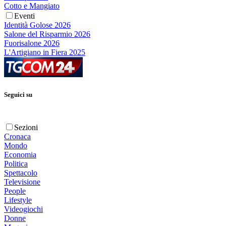
Cotto e Mangiato
Eventi
Identità Golose 2026
Salone del Risparmio 2026
Fuorisalone 2026
L'Artigiano in Fiera 2025
Seguici su
Sezioni
Cronaca
Mondo
Economia
Politica
Spettacolo
Televisione
People
Lifestyle
Videogiochi
Donne