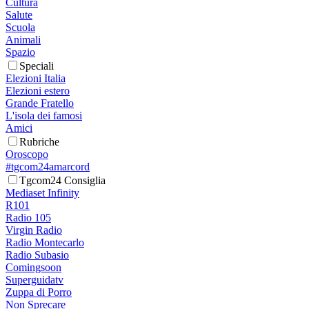
Cultura
Salute
Scuola
Animali
Spazio
Speciali
Elezioni Italia
Elezioni estero
Grande Fratello
L'isola dei famosi
Amici
Rubriche
Oroscopo
#tgcom24amarcord
Tgcom24 Consiglia
Mediaset Infinity
R101
Radio 105
Virgin Radio
Radio Montecarlo
Radio Subasio
Comingsoon
Superguidatv
Zuppa di Porro
Non Sprecare