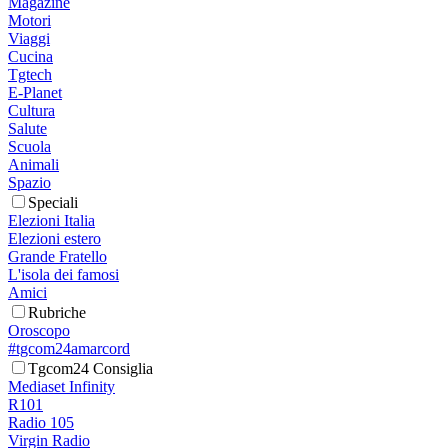
Magazine
Motori
Viaggi
Cucina
Tgtech
E-Planet
Cultura
Salute
Scuola
Animali
Spazio
Speciali
Elezioni Italia
Elezioni estero
Grande Fratello
L'isola dei famosi
Amici
Rubriche
Oroscopo
#tgcom24amarcord
Tgcom24 Consiglia
Mediaset Infinity
R101
Radio 105
Virgin Radio