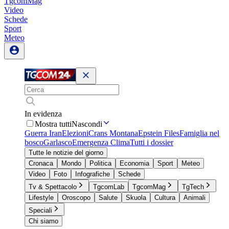
TgcomMag
Video
Schede
Sport
Meteo
In evidenza
Mostra tutti
Nascondi
Guerra Iran
Elezioni
Crans Montana
Epstein Files
Famiglia nel
bosco
Garlasco
Emergenza Clima
Tutti i dossier
Tutte le notizie del giorno
Cronaca
Mondo
Politica
Economia
Sport
Meteo
Video
Foto
Infografiche
Schede
Tv & Spettacolo
TgcomLab
TgcomMag
TgTech
Lifestyle
Oroscopo
Salute
Skuola
Cultura
Animali
Speciali
Chi siamo