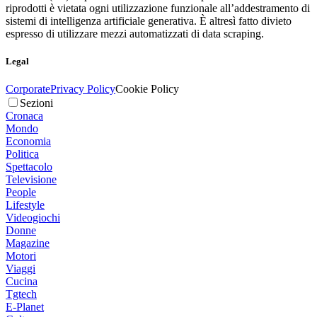
riprodotti è vietata ogni utilizzazione funzionale all’addestramento di
sistemi di intelligenza artificiale generativa. È altresì fatto divieto
espresso di utilizzare mezzi automatizzati di data scraping.
Legal
Corporate
Privacy Policy
Cookie Policy
Sezioni
Cronaca
Mondo
Economia
Politica
Spettacolo
Televisione
People
Lifestyle
Videogiochi
Donne
Magazine
Motori
Viaggi
Cucina
Tgtech
E-Planet