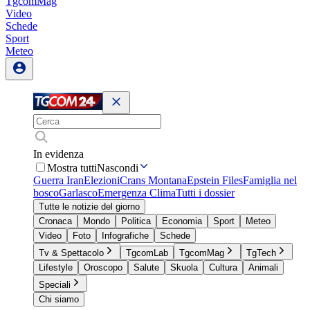
TgcomMag
Video
Schede
Sport
Meteo
In evidenza
Mostra tutti
Nascondi
Guerra Iran
Elezioni
Crans Montana
Epstein Files
Famiglia nel
bosco
Garlasco
Emergenza Clima
Tutti i dossier
Tutte le notizie del giorno
Cronaca
Mondo
Politica
Economia
Sport
Meteo
Video
Foto
Infografiche
Schede
Tv & Spettacolo
TgcomLab
TgcomMag
TgTech
Lifestyle
Oroscopo
Salute
Skuola
Cultura
Animali
Speciali
Chi siamo