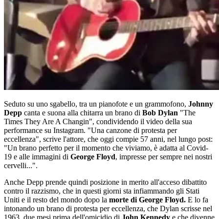
Seduto su uno sgabello, tra un pianofote e un grammofono,
Johnny
Depp
canta e suona alla chitarra un brano di
Bob Dylan
"The
Times They Are A Changin", condividendo il video della sua
performance su Instagram. "Una canzone di protesta per
eccellenza", scrive l'attore, che oggi compie 57 anni, nel lungo post:
"Un brano perfetto per il momento che viviamo, è adatta al Covid-
19 e alle immagini di
George Floyd
, impresse per sempre nei nostri
cervelli...".
Anche Depp prende quindi posizione in merito all'acceso dibattito
contro il razzismo, che in questi giorni sta infiammando gli Stati
Uniti e il resto del mondo dopo la
morte di George Floyd.
E lo fa
intonando un brano di protesta per eccellenza, che Dylan scrisse nel
1963, due mesi prima dell'omicidio di
John Kennedy
e che divenne