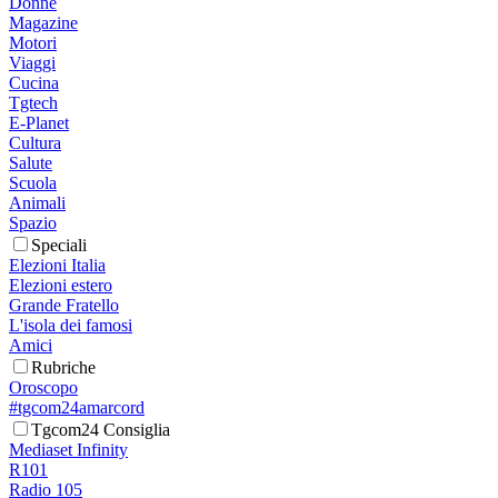
Donne
Magazine
Motori
Viaggi
Cucina
Tgtech
E-Planet
Cultura
Salute
Scuola
Animali
Spazio
Speciali
Elezioni Italia
Elezioni estero
Grande Fratello
L'isola dei famosi
Amici
Rubriche
Oroscopo
#tgcom24amarcord
Tgcom24 Consiglia
Mediaset Infinity
R101
Radio 105