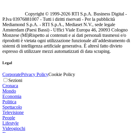
Copyright © 1999-
2026
RTI S.p.A. Business Digital -
P.Iva 03976881007 - Tutti i diritti riservati - Per la pubblicità
Mediamond S.p.A. - RTI S.p.A., Mediaset N.V., sede legale
Amsterdam (Paesi Bassi) - Uffici Viale Europa 46, 20093 Cologno
Monzese (MI)
Rispetto ai contenuti e ai dati personali trasmessi e/o
riprodotti è vietata ogni utilizzazione funzionale all’addestramento di
sistemi di intelligenza artificiale generativa. È altresì fatto divieto
espresso di utilizzare mezzi automatizzati di data scraping.
Legal
Corporate
Privacy Policy
Cookie Policy
Sezioni
Cronaca
Mondo
Economia
Politica
Spettacolo
Televisione
People
Lifestyle
Videogiochi