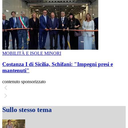
MOBILITÀ E ISOLE MINORI
Costanza I di Sicilia, Schifani: "Impegni presi e
mantenuti"
contenuto sponsorizzato
Sullo stesso tema