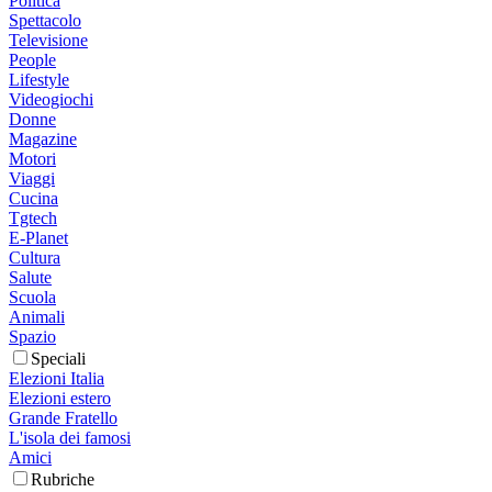
Politica
Spettacolo
Televisione
People
Lifestyle
Videogiochi
Donne
Magazine
Motori
Viaggi
Cucina
Tgtech
E-Planet
Cultura
Salute
Scuola
Animali
Spazio
Speciali
Elezioni Italia
Elezioni estero
Grande Fratello
L'isola dei famosi
Amici
Rubriche