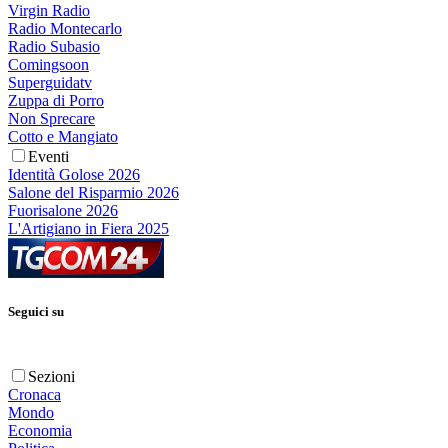
Virgin Radio
Radio Montecarlo
Radio Subasio
Comingsoon
Superguidatv
Zuppa di Porro
Non Sprecare
Cotto e Mangiato
Eventi
Identità Golose 2026
Salone del Risparmio 2026
Fuorisalone 2026
L'Artigiano in Fiera 2025
Seguici su
Sezioni
Cronaca
Mondo
Economia