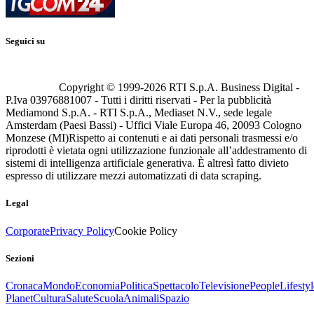
Seguici su
Copyright © 1999-
2026
RTI S.p.A. Business Digital -
P.Iva 03976881007 - Tutti i diritti riservati - Per la pubblicità
Mediamond S.p.A. - RTI S.p.A., Mediaset N.V., sede legale
Amsterdam (Paesi Bassi) - Uffici Viale Europa 46, 20093 Cologno
Monzese (MI)
Rispetto ai contenuti e ai dati personali trasmessi e/o
riprodotti è vietata ogni utilizzazione funzionale all’addestramento di
sistemi di intelligenza artificiale generativa. È altresì fatto divieto
espresso di utilizzare mezzi automatizzati di data scraping.
Legal
Corporate
Privacy Policy
Cookie Policy
Sezioni
Cronaca
Mondo
Economia
Politica
Spettacolo
Televisione
People
Lifestyl
Planet
Cultura
Salute
Scuola
Animali
Spazio