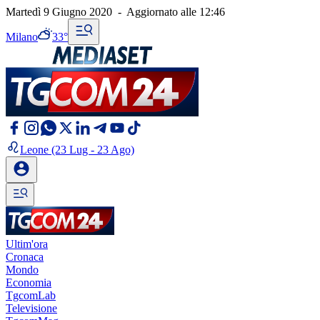
Martedì 9 Giugno 2020
-
Aggiornato alle
12:46
Milano
33°
Leone
(23 Lug - 23 Ago)
Ultim'ora
Cronaca
Mondo
Economia
TgcomLab
Televisione