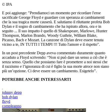
© IPA
E poi aggiunge: "Prendiamoci un momento per ricordare l'eroe
sacrificale George Floyd e guardare con speranza ai cambiamenti
che la sua tragica morte causerà. E salutiamo il riluttante profeta Bob
Dylan e il sogno di cambiamento che ha ispirato allora, ora e in
seguito ... Il suo impatto è quello di Shakespeare, Marlowe, Hunter
Thompson, Marlon Brando, Woody Guthrie, William Blake,
Picasso, Bach e Mozart. La canzone di Dylan deve essere tenuta
vicino a te, IN TUTTI I TEMPI !!! Tutto l'amore e il rispetto".
In un post precedente Depp aveva commentato duramente quanto
accaduto a Floyd scrivendo: “Non si può dare un senso a ciò che è
senza senso. Quello che possiamo fare è promettere a noi stessi che
il razzismo e l’ignoranza di cui è figlio la sua morte atroce non siano
più un’opzione. Ci deve essere un cambiamento. Esigetelo”.
POTREBBE ANCHE INTERESSARTI
johnny depp
bob dylan
floyd
compleanno