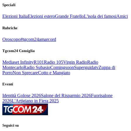
Speciali
Elezioni Italia
Elezioni estero
Grande Fratello
L'isola dei famosi
Amici
Rubriche
Oroscopo
#tgcom24amarcord
Tgcom24 Consiglia
Mediaset Infinity
R101
Radio 105
Virgin Radio
Radio
Montecarlo
Radio Subasio
Comingsoon
Superguidatv
Zuppa di
Porro
Non Sprecare
Cotto e Mangiato
Eventi
Identità Golose 2026
Salone del Risparmio 2026
Fuorisalone
2026
L'Artigiano in Fiera 2025
Seguici su