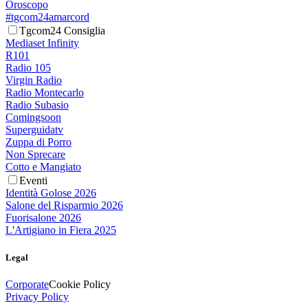
Oroscopo
#tgcom24amarcord
Tgcom24 Consiglia
Mediaset Infinity
R101
Radio 105
Virgin Radio
Radio Montecarlo
Radio Subasio
Comingsoon
Superguidatv
Zuppa di Porro
Non Sprecare
Cotto e Mangiato
Eventi
Identità Golose 2026
Salone del Risparmio 2026
Fuorisalone 2026
L'Artigiano in Fiera 2025
Legal
Corporate
Cookie Policy
Privacy Policy