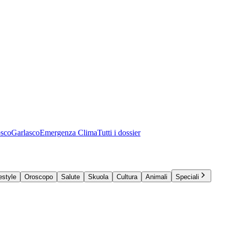
osco
Garlasco
Emergenza Clima
Tutti i dossier
estyle
Oroscopo
Salute
Skuola
Cultura
Animali
Speciali