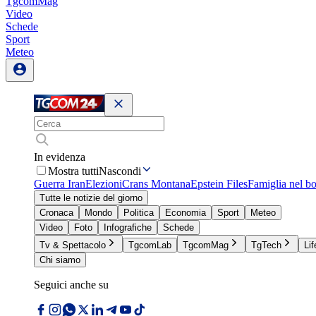
TgcomMag
Video
Schede
Sport
Meteo
In evidenza
Mostra tutti
Nascondi
Guerra Iran
Elezioni
Crans Montana
Epstein Files
Famiglia nel b
Tutte le notizie del giorno
Cronaca
Mondo
Politica
Economia
Sport
Meteo
Video
Foto
Infografiche
Schede
Tv & Spettacolo
TgcomLab
TgcomMag
TgTech
Lif
Chi siamo
Seguici anche su