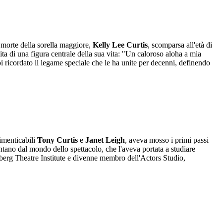
 morte della sorella maggiore,
Kelly Lee Curtis
, scomparsa all'età di
ta di una figura centrale della sua vita: "Un caloroso aloha a mia
 ricordato il legame speciale che le ha unite per decenni, definendo
imenticabili
Tony Curtis
e
Janet Leigh
, aveva mosso i primi passi
ano dal mondo dello spettacolo, che l'aveva portata a studiare
sberg Theatre Institute e divenne membro dell'Actors Studio,