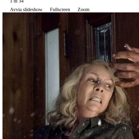
1
di 34
Avvia slideshow
Fullscreen
Zoom