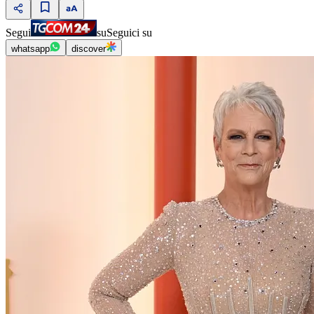
Segui
su
Seguici su
whatsapp
discover