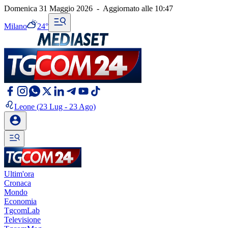
Domenica 31 Maggio 2026
-
Aggiornato alle
10:47
Milano
24°
Leone
(23 Lug - 23 Ago)
Ultim'ora
Cronaca
Mondo
Economia
TgcomLab
Televisione