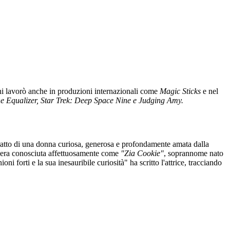
nni lavorò anche in produzioni internazionali come
Magic Sticks
e nel
e Equalizer, Star Trek: Deep Space Nine e Judging Amy.
ritratto di una donna curiosa, generosa e profondamente amata dalla
ia era conosciuta affettuosamente come
"Zia Cookie"
, soprannome nato
ni forti e la sua inesauribile curiosità" ha scritto l'attrice, tracciando