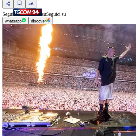
Segui
su
Seguici su
whatsapp
discover