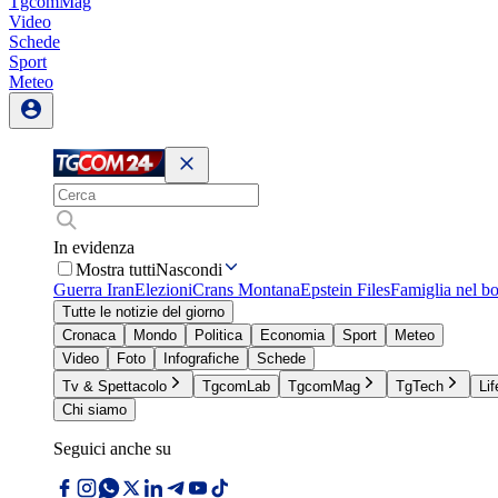
TgcomMag
Video
Schede
Sport
Meteo
In evidenza
Mostra tutti
Nascondi
Guerra Iran
Elezioni
Crans Montana
Epstein Files
Famiglia nel b
Tutte le notizie del giorno
Cronaca
Mondo
Politica
Economia
Sport
Meteo
Video
Foto
Infografiche
Schede
Tv & Spettacolo
TgcomLab
TgcomMag
TgTech
Lif
Chi siamo
Seguici anche su