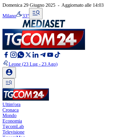
Domenica 29 Giugno 2025
-
Aggiornato alle
14:03
Milano
33°
Leone
(23 Lug - 23 Ago)
Ultim'ora
Cronaca
Mondo
Economia
TgcomLab
Televisione