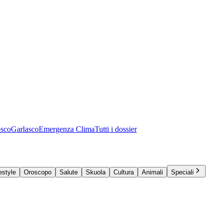
osco
Garlasco
Emergenza Clima
Tutti i dossier
estyle
Oroscopo
Salute
Skuola
Cultura
Animali
Speciali