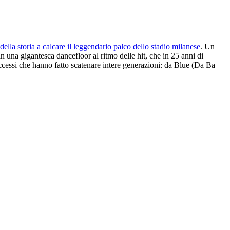
 della storia a calcare il leggendario palco dello stadio milanese
. Un
in una gigantesca dancefloor al ritmo delle hit, che in 25 anni di
successi che hanno fatto scatenare intere generazioni: da Blue (Da Ba