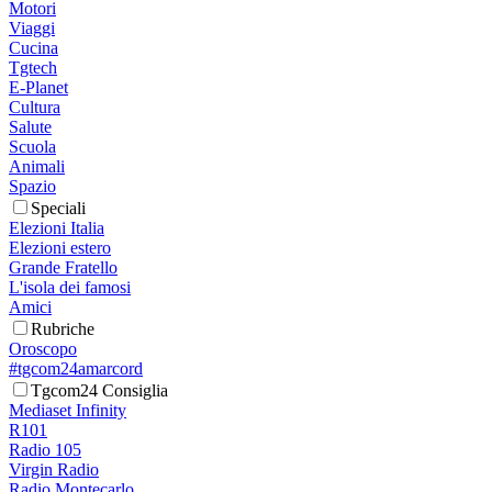
Motori
Viaggi
Cucina
Tgtech
E-Planet
Cultura
Salute
Scuola
Animali
Spazio
Speciali
Elezioni Italia
Elezioni estero
Grande Fratello
L'isola dei famosi
Amici
Rubriche
Oroscopo
#tgcom24amarcord
Tgcom24 Consiglia
Mediaset Infinity
R101
Radio 105
Virgin Radio
Radio Montecarlo