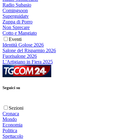
Radio Subasio
Comingsoon
Superguidatv
Zuppa di Porro
Non Sprecare
Cotto e Mangiato
Eventi
Identità Golose 2026
Salone del Risparmio 2026
Fuorisalone 2026
L'Artigiano in Fiera 2025
Seguici su
Sezioni
Cronaca
Mondo
Economia
Politica
Spettacolo