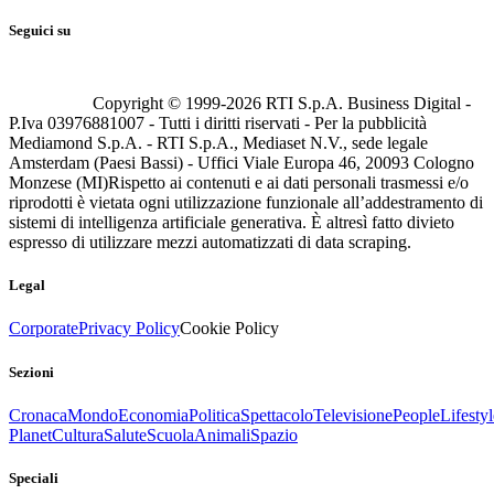
Seguici su
Copyright © 1999-
2026
RTI S.p.A. Business Digital -
P.Iva 03976881007 - Tutti i diritti riservati - Per la pubblicità
Mediamond S.p.A. - RTI S.p.A., Mediaset N.V., sede legale
Amsterdam (Paesi Bassi) - Uffici Viale Europa 46, 20093 Cologno
Monzese (MI)
Rispetto ai contenuti e ai dati personali trasmessi e/o
riprodotti è vietata ogni utilizzazione funzionale all’addestramento di
sistemi di intelligenza artificiale generativa. È altresì fatto divieto
espresso di utilizzare mezzi automatizzati di data scraping.
Legal
Corporate
Privacy Policy
Cookie Policy
Sezioni
Cronaca
Mondo
Economia
Politica
Spettacolo
Televisione
People
Lifestyl
Planet
Cultura
Salute
Scuola
Animali
Spazio
Speciali