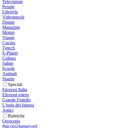
Televisione
People
Lifestyle
Videogiochi
Donne
Magazine
Motori
Viaggi
Cucina
Tgtech
E-Planet
Cultura
Salute
Scuola
Animali
Spazio
Speciali
Elezioni Italia
Elezioni estero
Grande Fratello
L'isola dei famosi
Amici
Rubriche
Oroscopo
#tgcom24amarcord