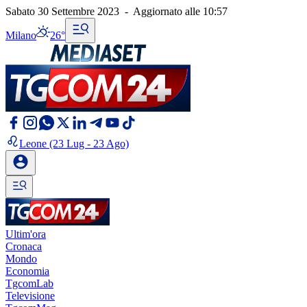
Sabato 30 Settembre 2023
-
Aggiornato alle
10:57
Milano
26°
Leone
(23 Lug - 23 Ago)
Ultim'ora
Cronaca
Mondo
Economia
TgcomLab
Televisione