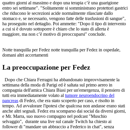
quattro giorni al massimo e dopo una terapia c’è una guarigione
entro sei settimane". "Solitamente si somministrano protettori gastrici
che riducono le secrezioni acide normalmente rilasciate dallo
stomaco e, se necessario, vengono fatte delle trasfusioni di sangue",
ha proseguito nel dettaglio. Poi ammette: "Dopo il tipo di intervento
a cui si è dovuto sottoporre è chiaro che lo stato di allerta è
maggiore, ma non c’è motivo di preoccuparsi" conclude.
Notte tranquilla per Fedez notte tranquilla per Fedez in ospedale,
domani altri accertamenti
La preoccupazione per Fedez
Dopo che Chiara Ferragni ha abbandonato improvvisamente la
settimana della moda di Parigi ed è saltata sul primo aereo in
compagnia dell'amica Chiara Biasi per un'emergenza, il pensiero di
tutti era immediatamente volato al
tumore neuroendocrino del
pancreas
di Fedez, che era stato scoperto per caso, e risolto in
tempo. Ad avvalorare l'ipotesi che qualcosa non andasse erano stati
anche altri segnali. Fedez era scomparso dai social da diversi giorni,
e Mr. Marra, suo nuovo compagno nel podcast "Muschio
selvaggio", durante una live sul canale Twitch ha chiesto ai
follower di "mandare un abbraccio a Federico in chat", senza