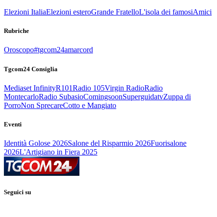
Elezioni Italia
Elezioni estero
Grande Fratello
L'isola dei famosi
Amici
Rubriche
Oroscopo
#tgcom24amarcord
Tgcom24 Consiglia
Mediaset Infinity
R101
Radio 105
Virgin Radio
Radio
Montecarlo
Radio Subasio
Comingsoon
Superguidatv
Zuppa di
Porro
Non Sprecare
Cotto e Mangiato
Eventi
Identità Golose 2026
Salone del Risparmio 2026
Fuorisalone
2026
L'Artigiano in Fiera 2025
Seguici su