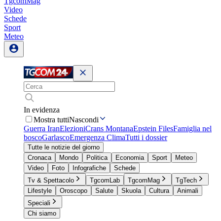
TgcomMag
Video
Schede
Sport
Meteo
In evidenza
Mostra tutti
Nascondi
Guerra Iran
Elezioni
Crans Montana
Epstein Files
Famiglia nel
bosco
Garlasco
Emergenza Clima
Tutti i dossier
Tutte le notizie del giorno
Cronaca
Mondo
Politica
Economia
Sport
Meteo
Video
Foto
Infografiche
Schede
Tv & Spettacolo
TgcomLab
TgcomMag
TgTech
Lifestyle
Oroscopo
Salute
Skuola
Cultura
Animali
Speciali
Chi siamo