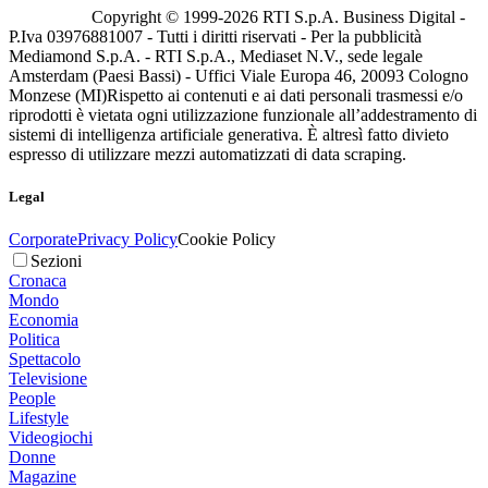
Copyright © 1999-
2026
RTI S.p.A. Business Digital -
P.Iva 03976881007 - Tutti i diritti riservati - Per la pubblicità
Mediamond S.p.A. - RTI S.p.A., Mediaset N.V., sede legale
Amsterdam (Paesi Bassi) - Uffici Viale Europa 46, 20093 Cologno
Monzese (MI)
Rispetto ai contenuti e ai dati personali trasmessi e/o
riprodotti è vietata ogni utilizzazione funzionale all’addestramento di
sistemi di intelligenza artificiale generativa. È altresì fatto divieto
espresso di utilizzare mezzi automatizzati di data scraping.
Legal
Corporate
Privacy Policy
Cookie Policy
Sezioni
Cronaca
Mondo
Economia
Politica
Spettacolo
Televisione
People
Lifestyle
Videogiochi
Donne
Magazine