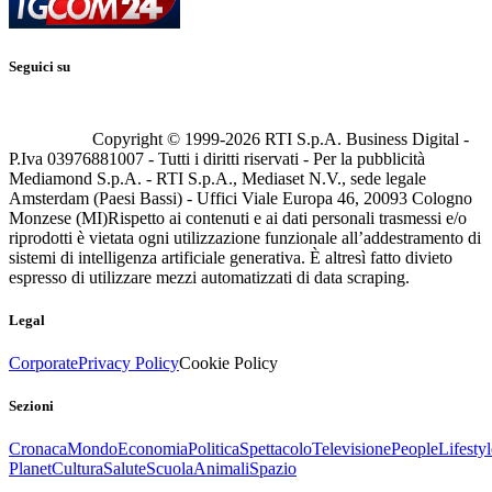
Seguici su
Copyright © 1999-
2026
RTI S.p.A. Business Digital -
P.Iva 03976881007 - Tutti i diritti riservati - Per la pubblicità
Mediamond S.p.A. - RTI S.p.A., Mediaset N.V., sede legale
Amsterdam (Paesi Bassi) - Uffici Viale Europa 46, 20093 Cologno
Monzese (MI)
Rispetto ai contenuti e ai dati personali trasmessi e/o
riprodotti è vietata ogni utilizzazione funzionale all’addestramento di
sistemi di intelligenza artificiale generativa. È altresì fatto divieto
espresso di utilizzare mezzi automatizzati di data scraping.
Legal
Corporate
Privacy Policy
Cookie Policy
Sezioni
Cronaca
Mondo
Economia
Politica
Spettacolo
Televisione
People
Lifestyl
Planet
Cultura
Salute
Scuola
Animali
Spazio