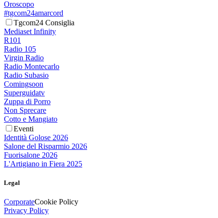
Oroscopo
#tgcom24amarcord
Tgcom24 Consiglia
Mediaset Infinity
R101
Radio 105
Virgin Radio
Radio Montecarlo
Radio Subasio
Comingsoon
Superguidatv
Zuppa di Porro
Non Sprecare
Cotto e Mangiato
Eventi
Identità Golose 2026
Salone del Risparmio 2026
Fuorisalone 2026
L'Artigiano in Fiera 2025
Legal
Corporate
Cookie Policy
Privacy Policy