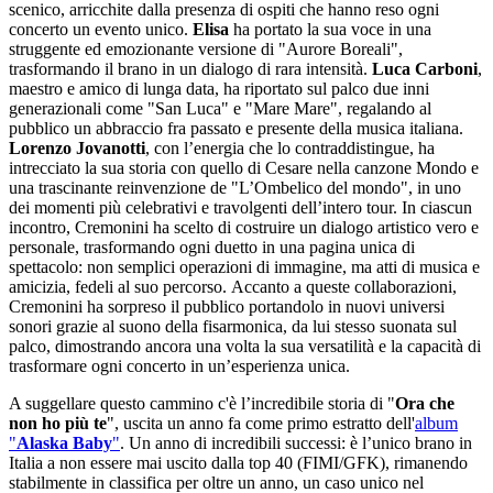
scenico, arricchite dalla presenza di ospiti che hanno reso ogni
concerto un evento unico.
Elisa
ha portato la sua voce in una
struggente ed emozionante versione di "Aurore Boreali",
trasformando il brano in un dialogo di rara intensità.
Luca Carboni
,
maestro e amico di lunga data, ha riportato sul palco due inni
generazionali come "San Luca" e "Mare Mare", regalando al
pubblico un abbraccio fra passato e presente della musica italiana.
Lorenzo Jovanotti
, con l’energia che lo contraddistingue, ha
intrecciato la sua storia con quello di Cesare nella canzone Mondo e
una trascinante reinvenzione de "L’Ombelico del mondo", in uno
dei momenti più celebrativi e travolgenti dell’intero tour. In ciascun
incontro, Cremonini ha scelto di costruire un dialogo artistico vero e
personale, trasformando ogni duetto in una pagina unica di
spettacolo: non semplici operazioni di immagine, ma atti di musica e
amicizia, fedeli al suo percorso. Accanto a queste collaborazioni,
Cremonini ha sorpreso il pubblico portandolo in nuovi universi
sonori grazie al suono della fisarmonica, da lui stesso suonata sul
palco, dimostrando ancora una volta la sua versatilità e la capacità di
trasformare ogni concerto in un’esperienza unica.
A suggellare questo cammino c'è l’incredibile storia di "
Ora che
non ho più te
", uscita un anno fa come primo estratto dell'
album
"
Alaska Baby
"
. Un anno di incredibili successi: è l’unico brano in
Italia a non essere mai uscito dalla top 40 (FIMI/GFK), rimanendo
stabilmente in classifica per oltre un anno, un caso unico nel