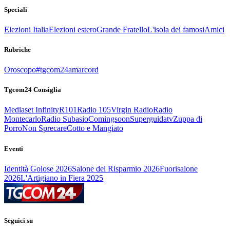
Speciali
Elezioni Italia
Elezioni estero
Grande Fratello
L'isola dei famosi
Amici
Rubriche
Oroscopo
#tgcom24amarcord
Tgcom24 Consiglia
Mediaset Infinity
R101
Radio 105
Virgin Radio
Radio
Montecarlo
Radio Subasio
Comingsoon
Superguidatv
Zuppa di
Porro
Non Sprecare
Cotto e Mangiato
Eventi
Identità Golose 2026
Salone del Risparmio 2026
Fuorisalone
2026
L'Artigiano in Fiera 2025
Seguici su