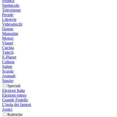
Politica
Spettacolo
Televisione
People
Lifestyle
Videogiochi
Donne
Magazine
Motori
Viaggi
Cucina
Tgtech
E-Planet
Cultura
Salute
Scuola
Animali
Spazio
Speciali
Elezioni Italia
Elezioni estero
Grande Fratello
L'isola dei famosi
Amici
Rubriche