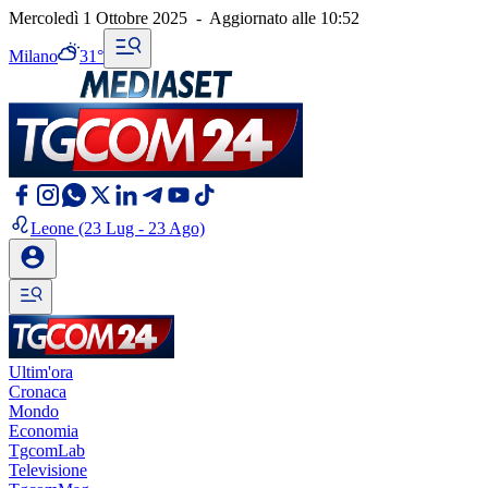
Mercoledì 1 Ottobre 2025
-
Aggiornato alle
10:52
Milano
31°
Leone
(23 Lug - 23 Ago)
Ultim'ora
Cronaca
Mondo
Economia
TgcomLab
Televisione