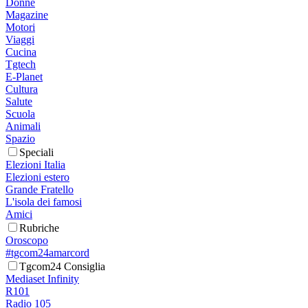
Donne
Magazine
Motori
Viaggi
Cucina
Tgtech
E-Planet
Cultura
Salute
Scuola
Animali
Spazio
Speciali
Elezioni Italia
Elezioni estero
Grande Fratello
L'isola dei famosi
Amici
Rubriche
Oroscopo
#tgcom24amarcord
Tgcom24 Consiglia
Mediaset Infinity
R101
Radio 105