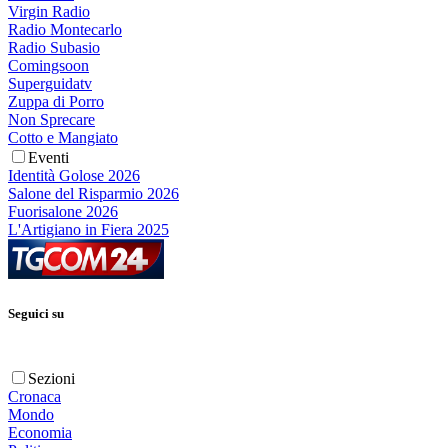
Virgin Radio
Radio Montecarlo
Radio Subasio
Comingsoon
Superguidatv
Zuppa di Porro
Non Sprecare
Cotto e Mangiato
Eventi
Identità Golose 2026
Salone del Risparmio 2026
Fuorisalone 2026
L'Artigiano in Fiera 2025
Seguici su
Sezioni
Cronaca
Mondo
Economia