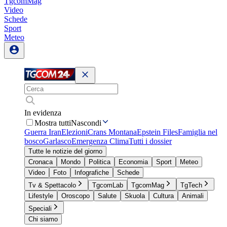
TgcomMag
Video
Schede
Sport
Meteo
In evidenza
Mostra tutti
Nascondi
Guerra Iran
Elezioni
Crans Montana
Epstein Files
Famiglia nel
bosco
Garlasco
Emergenza Clima
Tutti i dossier
Tutte le notizie del giorno
Cronaca
Mondo
Politica
Economia
Sport
Meteo
Video
Foto
Infografiche
Schede
Tv & Spettacolo
TgcomLab
TgcomMag
TgTech
Lifestyle
Oroscopo
Salute
Skuola
Cultura
Animali
Speciali
Chi siamo