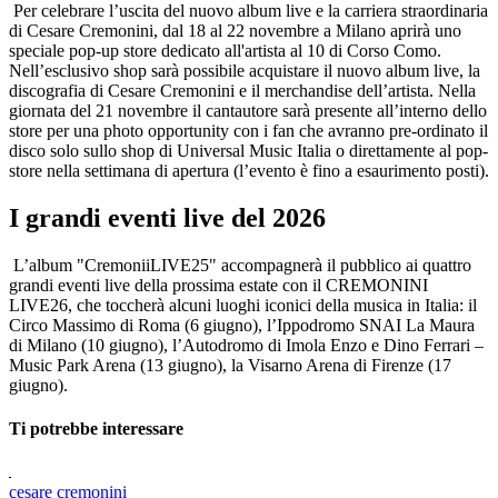
Per celebrare l’uscita del nuovo album live e la carriera straordinaria
di Cesare Cremonini, dal 18 al 22 novembre a Milano aprirà uno
speciale pop-up store dedicato all'artista al 10 di Corso Como.
Nell’esclusivo shop sarà possibile acquistare il nuovo album live, la
discografia di Cesare Cremonini e il merchandise dell’artista. Nella
giornata del 21 novembre il cantautore sarà presente all’interno dello
store per una photo opportunity con i fan che avranno pre-ordinato il
disco solo sullo shop di Universal Music Italia o direttamente al pop-
store nella settimana di apertura (l’evento è fino a esaurimento posti).
I grandi eventi live del 2026
L’album "CremoniiLIVE25" accompagnerà il pubblico ai quattro
grandi eventi live della prossima estate con il CREMONINI
LIVE26, che toccherà alcuni luoghi iconici della musica in Italia: il
Circo Massimo di Roma (6 giugno), l’Ippodromo SNAI La Maura
di Milano (10 giugno), l’Autodromo di Imola Enzo e Dino Ferrari –
Music Park Arena (13 giugno), la Visarno Arena di Firenze (17
giugno).
Ti potrebbe interessare
cesare cremonini