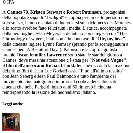
© IPA
A
Cannes 78
,
Kristen Stewart e Robert Pattinson
, protagonisti
della popolare saga di "Twilight" e coppia per un certo periodo non
solo sul set, hanno rischiato di incrociarsi sulla Montées des Marches
e lo scatto avrebbe fatto felici tutti i media. L'attrice, accompagnata
dalla neomoglie Dylan Meyer, ha debuttato come regista con "The
Chronology of water", Pattinson è in concorso di
"Die, my love"
della cineasta inglese Lynne Ramsay (premio per la sceneggiatura a
Cannes per "A Beautiful Day"). Pattinson e la coprotagonista
premio Oscar
Jennifer Lawrence
sono state le star del giorno a
Cannes, dove massima attenzione c'è stata per
"Nouvelle Vague",
il film dell'americano Richard Linklater
che racconta la creazione
del primo film di Jean Luc Godard ossia "Fino all'ultimo respiro"
con Jean Seberg e Jean Paul Belmondo e tutto l'ambiente del
movimento cinematografico intorno alla critica dei Cahiers du
cinema che nella Parigi di inizio anni 60 rinnovò il cinema
reinterpretando la lezione del neorealismo italiano.
Leggi anche