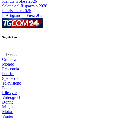
Identità Golose 2026
Salone del Risparmio 2026
Fuorisalone 2026
L'Artigiano in Fiera 2025
Seguici su
Sezioni
Cronaca
Mondo
Economia
Politica
Spettacolo
Televisione
People
Lifestyle
Videogiochi
Donne
Magazine
Motori
Viaggi