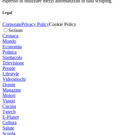
espresso di utilizzare mezzi automatizzati di data scraping.
Legal
Corporate
Privacy Policy
Cookie Policy
Sezioni
Cronaca
Mondo
Economia
Politica
Spettacolo
Televisione
People
Lifestyle
Videogiochi
Donne
Magazine
Motori
Viaggi
Cucina
Tgtech
E-Planet
Cultura
Salute
Scuola