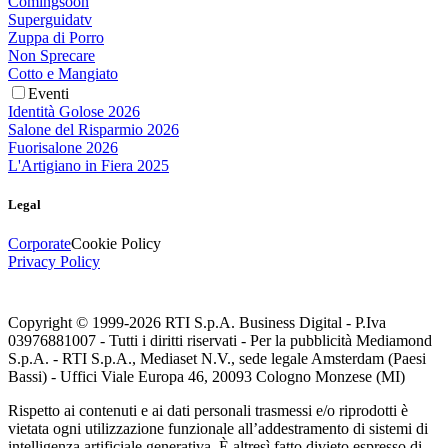
Comingsoon
Superguidatv
Zuppa di Porro
Non Sprecare
Cotto e Mangiato
Eventi
Identità Golose 2026
Salone del Risparmio 2026
Fuorisalone 2026
L'Artigiano in Fiera 2025
Legal
Corporate
Cookie Policy
Privacy Policy
Copyright © 1999-
2026
RTI S.p.A. Business Digital - P.Iva
03976881007 - Tutti i diritti riservati - Per la pubblicità Mediamond
S.p.A. - RTI S.p.A., Mediaset N.V., sede legale Amsterdam (Paesi
Bassi) - Uffici Viale Europa 46, 20093 Cologno Monzese (MI)
Rispetto ai contenuti e ai dati personali trasmessi e/o riprodotti è
vietata ogni utilizzazione funzionale all’addestramento di sistemi di
intelligenza artificiale generativa. È altresì fatto divieto espresso di