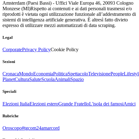
Amsterdam (Paesi Bassi) - Uffici Viale Europa 46, 20093 Cologno
Monzese (MI)
Rispetto ai contenuti e ai dati personali trasmessi e/o
riprodotti è vietata ogni utilizzazione funzionale all’addestramento di
sistemi di intelligenza artificiale generativa. È altresì fatto divieto
espresso di utilizzare mezzi automatizzati di data scraping.
Legal
Corporate
Privacy Policy
Cookie Policy
Sezioni
Cronaca
Mondo
Economia
Politica
Spettacolo
Televisione
People
Lifestyl
Planet
Cultura
Salute
Scuola
Animali
Spazio
Speciali
Elezioni Italia
Elezioni estero
Grande Fratello
L'isola dei famosi
Amici
Rubriche
Oroscopo
#tgcom24amarcord