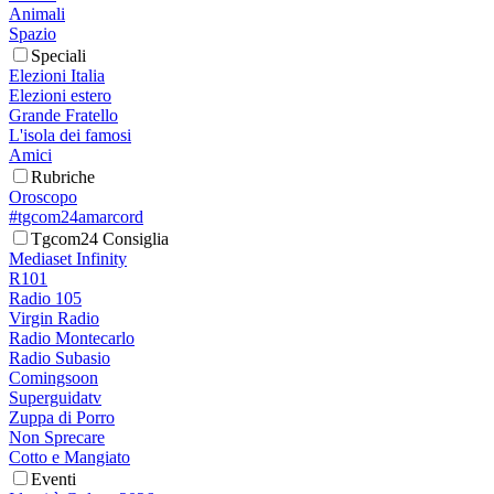
Animali
Spazio
Speciali
Elezioni Italia
Elezioni estero
Grande Fratello
L'isola dei famosi
Amici
Rubriche
Oroscopo
#tgcom24amarcord
Tgcom24 Consiglia
Mediaset Infinity
R101
Radio 105
Virgin Radio
Radio Montecarlo
Radio Subasio
Comingsoon
Superguidatv
Zuppa di Porro
Non Sprecare
Cotto e Mangiato
Eventi