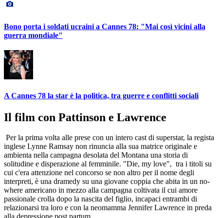
Bono porta i soldati ucraini a Cannes 78: "Mai così vicini alla
guerra mondiale"
A Cannes 78 la star è la politica, tra guerre e conflitti sociali
Il film con Pattinson e Lawrence
Per la prima volta alle prese con un intero cast di superstar, la regista
inglese Lynne Ramsay non rinuncia alla sua matrice originale e
ambienta nella campagna desolata del Montana una storia di
solitudine e disperazione al femminile. "Die, my love", tra i titoli su
cui c'era attenzione nel concorso se non altro per il nome degli
interpreti, è una dramedy su una giovane coppia che abita in un no-
where americano in mezzo alla campagna coltivata il cui amore
passionale crolla dopo la nascita del figlio, incapaci entrambi di
relazionarsi tra loro e con la neomamma Jennifer Lawrence in preda
alla depressione post partum.