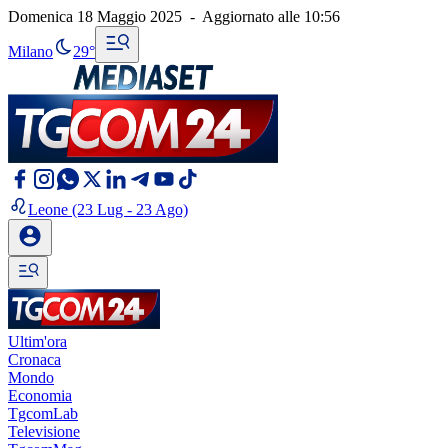
Domenica 18 Maggio 2025
-
Aggiornato alle
10:56
Milano
29°
Leone
(23 Lug - 23 Ago)
Ultim'ora
Cronaca
Mondo
Economia
TgcomLab
Televisione