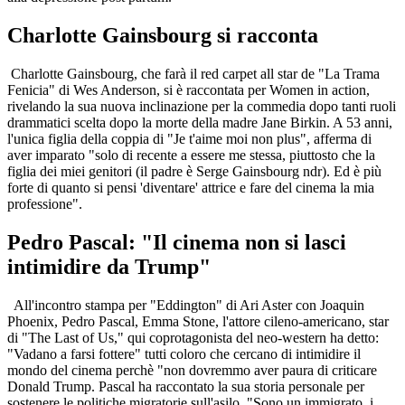
Charlotte Gainsbourg si racconta
Charlotte Gainsbourg, che farà il red carpet all star de "La Trama
Fenicia" di Wes Anderson, si è raccontata per Women in action,
rivelando la sua nuova inclinazione per la commedia dopo tanti ruoli
drammatici scelta dopo la morte della madre Jane Birkin. A 53 anni,
l'unica figlia della coppia di "Je t'aime moi non plus", afferma di
aver imparato "solo di recente a essere me stessa, piuttosto che la
figlia dei miei genitori (il padre è Serge Gainsbourg ndr). Ed è più
forte di quanto si pensi 'diventare' attrice e fare del cinema la mia
professione".
Pedro Pascal: "Il cinema non si lasci
intimidire da Trump"
All'incontro stampa per "Eddington" di Ari Aster con Joaquin
Phoenix, Pedro Pascal, Emma Stone, l'attore cileno-americano, star
di "The Last of Us," qui coprotagonista del neo-western ha detto:
"Vadano a farsi fottere" tutti coloro che cercano di intimidire il
mondo del cinema perchè "non dovremmo aver paura di criticare
Donald Trump. Pascal ha raccontato la sua storia personale per
sostenere le politiche migratorie sull'asilo. "Sono un immigrato, i