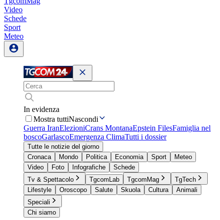
TgcomMag
Video
Schede
Sport
Meteo
In evidenza
Mostra tutti
Nascondi
Guerra Iran
Elezioni
Crans Montana
Epstein Files
Famiglia nel
bosco
Garlasco
Emergenza Clima
Tutti i dossier
Tutte le notizie del giorno
Cronaca
Mondo
Politica
Economia
Sport
Meteo
Video
Foto
Infografiche
Schede
Tv & Spettacolo
TgcomLab
TgcomMag
TgTech
Lifestyle
Oroscopo
Salute
Skuola
Cultura
Animali
Speciali
Chi siamo