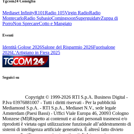
Tgcom24 Consiglia
Mediaset Infinity
R101
Radio 105
Virgin Radio
Radio
Montecarlo
Radio Subasio
Comingsoon
Superguidatv
Zuppa di
Porro
Non Sprecare
Cotto e Mangiato
Eventi
Identità Golose 2026
Salone del Risparmio 2026
Fuorisalone
2026
L'Artigiano in Fiera 2025
Seguici su
Copyright © 1999-
2026
RTI S.p.A. Business Digital -
P.Iva 03976881007 - Tutti i diritti riservati - Per la pubblicità
Mediamond S.p.A. - RTI S.p.A., Mediaset N.V., sede legale
Amsterdam (Paesi Bassi) - Uffici Viale Europa 46, 20093 Cologno
Monzese (MI)
Rispetto ai contenuti e ai dati personali trasmessi e/o
riprodotti è vietata ogni utilizzazione funzionale all’addestramento di
sistemi di intelligenza artificiale generativa. È altresì fatto divieto