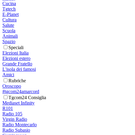
Cucina
Tgtech
E-Planet
Cultura
Salute
Scuola
Animali
Spazio
Speciali
Elezioni Italia
Elezioni estero
Grande Fratello
L'isola dei famosi
Amici
Rubriche
Oroscopo
#tgcom24amarcord
Tgcom24 Consiglia
Mediaset Infinity
R101
Radio 105
Virgin Radio
Radio Montecarlo
Radio Subasio