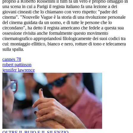
proprio a Roberto Rossellini il film fa un vero e proprio omaggio in
una scena in cui a Parigi il regista italiano fa una lezione a dei
giovani cineasti che lo chiamano con vero rispetto: "padre del
cinema". "Nouvelle Vague è la storia di una rivoluzione personale
del cinema guidata da un uomo, e di tutte le persone che lo
circondano", ha detto il regista americano che fedele a questa sua
ossessione rivisita anche formalmente questo movimento
cinematografico appropriandosi filologicamente dei suoi codici tra
cui: montaggio ellittico, bianco e nero, rotture di tono e telecamera
sulla spalla.
cannes 78
robert pattinson
jennifer lawrence
OLTRE IL BUIO E IL SILENZIO