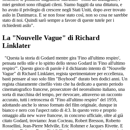
miei genitori sono rifugiati cileni. Siamo fuggiti da una dittatura, e
ho avuto il privilegio di crescere negli Stati Uniti, dopo aver trovato
asilo in Danimarca. E se non fosse stato così, non so cosa ne sarebbe
stato di noi. Quindi sarò sempre a favore di queste tutele per i
richiedenti asilo".
La "Nouvelle Vague" di Richard
Linklater
"Questa la storia di Godard mentre gira 'Fino all'ultimo respiro',
pensata nello stile e lo spirito dello stesso Godard in 'Fino all'ultimo
respiro'". Questo gioco di parole è il dichiarato intento di "Nouvelle
Vague" di Richard Linklater, regista sperimentatore per eccellenza,
basti pensare al suo solo film "Boyhood" durato ben dodici anni. Un
regista chiaramente cinefilo visto che ha dedicato a questo periodo
cinematografico francese, prosecutore del neorealismo italiano, una
sorta di macchina del tempo, per rievocare, attraverso un racconto
accurato, tutti i retroscena di "Fino all'ultimo respiro" del 1959,
adottando anche lo stesso formato del film originale, dunque in
bianco e nero con l'aspect ratio di 4:3. In questo vero e proprio
omaggio alla new wave francese, in concorso ufficiale, oltre al già
citato Godard, troviamo: Jean Cocteau, Robert Bresson, Roberto
Rossellini, Jean-Pierre Melville, Eric Rohmer e Jacques Rivette. E