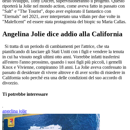
dello sviluppo, Tony Ducret, supervisioneranno il progetto. Questo
riporterà la Jolie nel mondo action, come aveva fatto in passato con
"Salt" e "The Tourist", dopo aver esplorato il fantastico con
"Eternals" nel 2021, aver interpretato una villain per due volte in
"Maleficent" ed essere stata protagonista del biopic su Maria Callas.
Angelina Jolie dice addio alla California
Si tratta di un periodo di cambiamenti per l'attrice, che sta
pianificando di lasciare gli Stati Uniti con i figli e vendere la tenuta
in cui ha vissuto negli ultimi otto anni. Vorrebbe infatti trasferirsi
all'estero l'anno prossimo, quando i suoi figli più piccoli, i gemelli
Knox e Vivienne, compiranno 18 anni. La Jolie aveva confessato in
passato di desiderare di vivere altrove e di aver scelto di risiedere in
California solo perché era una delle condizioni del suo accordo di
divorzio.
Ti potrebbe interessare
angelina jolie