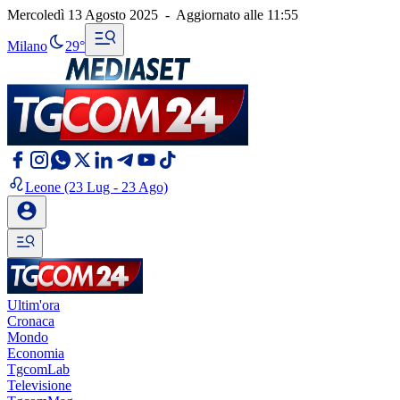
Mercoledì 13 Agosto 2025
-
Aggiornato alle
11:55
Milano
29°
Leone
(23 Lug - 23 Ago)
Ultim'ora
Cronaca
Mondo
Economia
TgcomLab
Televisione