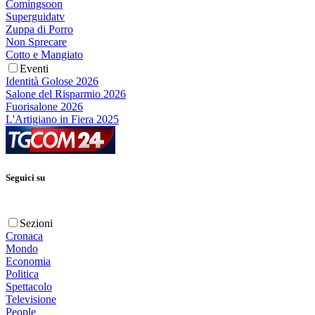
Comingsoon
Superguidatv
Zuppa di Porro
Non Sprecare
Cotto e Mangiato
Eventi
Identità Golose 2026
Salone del Risparmio 2026
Fuorisalone 2026
L'Artigiano in Fiera 2025
Seguici su
Sezioni
Cronaca
Mondo
Economia
Politica
Spettacolo
Televisione
People