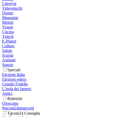
Lifestyle
Videogiochi
Donne
Magazine
Motori
Viaggi
Cucina
Tgtech
E-Planet
Cultura
Salute
Scuola
Animali
Spazio
Speciali
Elezioni Italia
Elezioni estero
Grande Fratello
L'isola dei famosi
Amici
Rubriche
Oroscopo
#tgcom24amarcord
Tgcom24 Consiglia