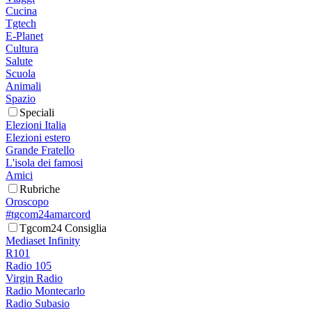
Cucina
Tgtech
E-Planet
Cultura
Salute
Scuola
Animali
Spazio
Speciali
Elezioni Italia
Elezioni estero
Grande Fratello
L'isola dei famosi
Amici
Rubriche
Oroscopo
#tgcom24amarcord
Tgcom24 Consiglia
Mediaset Infinity
R101
Radio 105
Virgin Radio
Radio Montecarlo
Radio Subasio