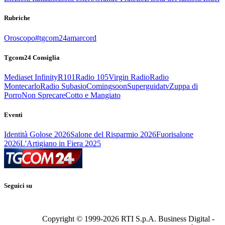
Rubriche
Oroscopo
#tgcom24amarcord
Tgcom24 Consiglia
Mediaset Infinity
R101
Radio 105
Virgin Radio
Radio
Montecarlo
Radio Subasio
Comingsoon
Superguidatv
Zuppa di
Porro
Non Sprecare
Cotto e Mangiato
Eventi
Identità Golose 2026
Salone del Risparmio 2026
Fuorisalone
2026
L'Artigiano in Fiera 2025
Seguici su
Copyright © 1999-
2026
RTI S.p.A. Business Digital -