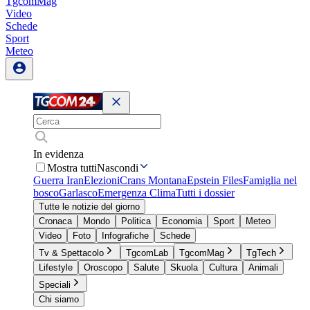
TgcomMag
Video
Schede
Sport
Meteo
In evidenza
Mostra tutti
Nascondi
Guerra Iran
Elezioni
Crans Montana
Epstein Files
Famiglia nel
bosco
Garlasco
Emergenza Clima
Tutti i dossier
Tutte le notizie del giorno
Cronaca
Mondo
Politica
Economia
Sport
Meteo
Video
Foto
Infografiche
Schede
Tv & Spettacolo
TgcomLab
TgcomMag
TgTech
Lifestyle
Oroscopo
Salute
Skuola
Cultura
Animali
Speciali
Chi siamo