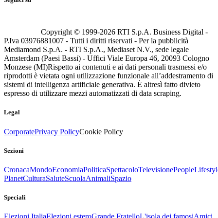
Copyright © 1999-
2026
RTI S.p.A. Business Digital -
P.Iva 03976881007 - Tutti i diritti riservati - Per la pubblicità
Mediamond S.p.A. - RTI S.p.A., Mediaset N.V., sede legale
Amsterdam (Paesi Bassi) - Uffici Viale Europa 46, 20093 Cologno
Monzese (MI)
Rispetto ai contenuti e ai dati personali trasmessi e/o
riprodotti è vietata ogni utilizzazione funzionale all’addestramento di
sistemi di intelligenza artificiale generativa. È altresì fatto divieto
espresso di utilizzare mezzi automatizzati di data scraping.
Legal
Corporate
Privacy Policy
Cookie Policy
Sezioni
Cronaca
Mondo
Economia
Politica
Spettacolo
Televisione
People
Lifestyl
Planet
Cultura
Salute
Scuola
Animali
Spazio
Speciali
Elezioni Italia
Elezioni estero
Grande Fratello
L'isola dei famosi
Amici