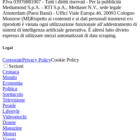
P.Iva 03976881007 - Tutti i diritti riservati - Per la pubblicità
Mediamond S.p.A. - RTI S.p.A., Mediaset N.V., sede legale
Amsterdam (Paesi Bassi) - Uffici Viale Europa 46, 20093 Cologno
Monzese (MI)
Rispetto ai contenuti e ai dati personali trasmessi e/o
riprodotti è vietata ogni utilizzazione funzionale all’addestramento di
sistemi di intelligenza artificiale generativa. È altresì fatto divieto
espresso di utilizzare mezzi automatizzati di data scraping.
Legal
Corporate
Privacy Policy
Cookie Policy
Sezioni
Cronaca
Mondo
Economia
Politica
Spettacolo
Televisione
People
Lifestyle
Videogiochi
Donne
Magazine
Motori
Viaggi