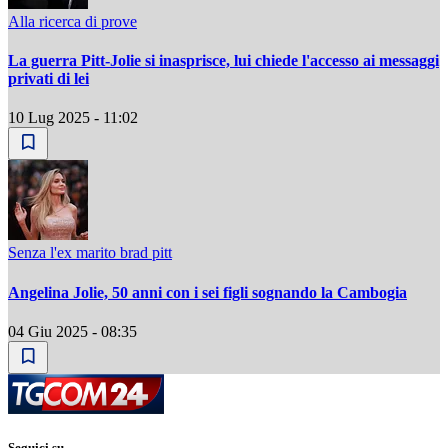
Alla ricerca di prove
La guerra Pitt-Jolie si inasprisce, lui chiede l'accesso ai messaggi
privati di lei
10 Lug 2025 - 11:02
Senza l'ex marito brad pitt
Angelina Jolie, 50 anni con i sei figli sognando la Cambogia
04 Giu 2025 - 08:35
Seguici su