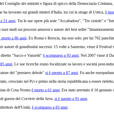
 del Consiglio dei ministri e figura di spicco della Democrazia Cristiana,
he ha lavorato sui grandi misteri d'Italia, tra cui la strage di Ustica,
è mo
 a 51 anni
. Tra le sue opere più note "Accabadora", "Tre ciotole" e "Istr
 i suoi studi sui processi amorosi e autore del best seller "Innamoramen
è morto a 86 anni
. Ex Roma e Brescia, ma non solo: per lui 792 panchin
re autore di grandissimi successi: 15 volte a Sanremo, vinse il Festival 
a diretto "Sacco e Vanzetti"
è scomparso a 93 anni
. Nel 2007 vinse il Da
 85 anni
. Le sue ricerche erano focalizzate su lavoro e società post-indus
zzatore del "pensiero debole"
si è spento a 87 anni
. Fu anche europarlam
ato, cresciuto nel Pci e primo nella storia repubblicana a essere rieletto
agista di Cosa Nostra
è morto a 61 anni
. Era stato arrestato il 16 gennaio
 di guerra del
Corriere della Sera
,
si è spento a 91 anni
.
direttore dell'Unità,
è scomparso a 83 anni
.