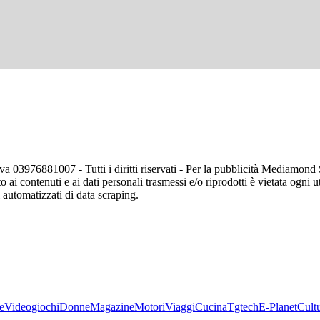
va 03976881007 - Tutti i diritti riservati - Per la pubblicità Mediamon
o ai contenuti e ai dati personali trasmessi e/o riprodotti è vietata ogni 
zi automatizzati di data scraping.
e
Videogiochi
Donne
Magazine
Motori
Viaggi
Cucina
Tgtech
E-Planet
Cult