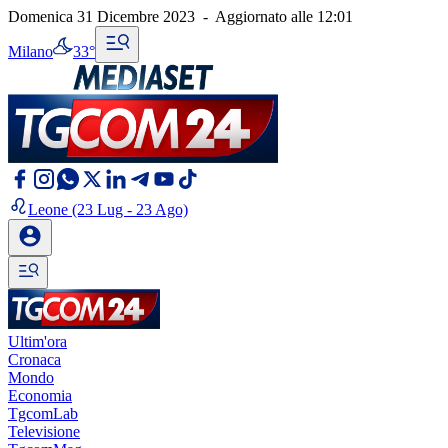
Domenica 31 Dicembre 2023
-
Aggiornato alle
12:01
Milano
33°
Leone
(23 Lug - 23 Ago)
Ultim'ora
Cronaca
Mondo
Economia
TgcomLab
Televisione