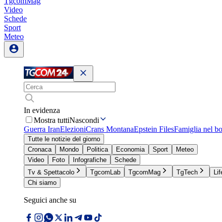
TgcomMag
Video
Schede
Sport
Meteo
In evidenza
Mostra tutti
Nascondi
Guerra Iran
Elezioni
Crans Montana
Epstein Files
Famiglia nel b
Tutte le notizie del giorno
Cronaca
Mondo
Politica
Economia
Sport
Meteo
Video
Foto
Infografiche
Schede
Tv & Spettacolo
TgcomLab
TgcomMag
TgTech
Lif
Chi siamo
Seguici anche su