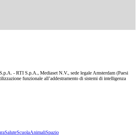
d S.p.A. - RTI S.p.A., Mediaset N.V., sede legale Amsterdam (Paesi
utilizzazione funzionale all’addestramento di sistemi di intelligenza
ura
Salute
Scuola
Animali
Spazio