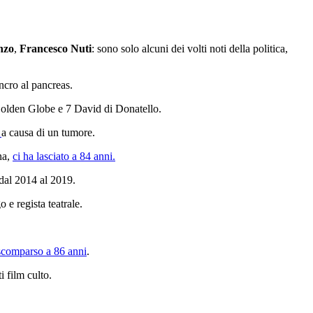
nzo
,
Francesco Nuti
: sono solo alcuni dei volti noti della politica,
ncro al pancreas.
1 Golden Globe e 7 David di Donatello.
i
a causa di un tumore.
na,
ci ha lasciato a 84 anni.
dal 2014 al 2019.
e regista teatrale.
scomparso a 86 anni
.
i film culto.