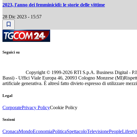
2023, l'anno dei femminicidi: le storie delle vittime
28 Dic 2023 - 15:57
Seguici su
Copyright © 1999-
2026
RTI S.p.A. Business Digital - P.I
Bassi) - Uffici Viale Europa 46, 20093 Cologno Monzese (MI)
Rispett
artificiale generativa. È altresì fatto divieto espresso di utilizzare mez
Legal
Corporate
Privacy Policy
Cookie Policy
Sezioni
Cronaca
Mondo
Economia
Politica
Spettacolo
Televisione
People
Lifestyl