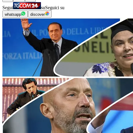
Segui
su
Seguici su
whatsapp
discover