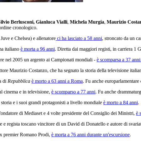
ilvio Berlusconi,
Gianluca Vialli
,
Michela Murgia
,
Maurizio Costa
n ordine cronologico.
Juve e Chelsea) e allenatore
ci ha lasciato a 58 anni
, stroncato da un ca
ma italiano
è morta a 96 anni
. Diretta dai maggiori registi, in carriera 
cere nel 2005 un argento ai Campionati mondiali -
è scomparsa a 37 ann
ttore Maurizio Costanzo, che ha segnato la storia della televisione italia
ma di
Repubblica
è morto a 63 anni a Roma
. Fu anche europarlamentare 
al cinema e in televisione,
è scomparso a 77 anni
. Fu anche drammaturgo 
a storia e i suoi grandi protagonisti a livello mondiale
è morto a 84 anni
.
 fondatore di Mediaset e 4 volte presidente del Consiglio dei Ministri,
è 
re e regista toscano vincitore di un David di Donatello e autore di svariat
'ex premier Romano Prodi,
è morta a 76 anni durante un'escursione
.