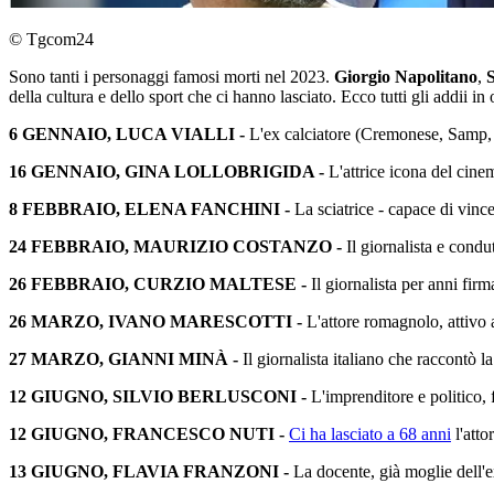
© Tgcom24
Sono tanti i personaggi famosi morti nel 2023.
Giorgio Napolitano
,
S
della cultura e dello sport che ci hanno lasciato. Ecco tutti gli addii i
6 GENNAIO, LUCA VIALLI -
L'ex calciatore (Cremonese, Samp, 
16 GENNAIO, GINA LOLLOBRIGIDA -
L'attrice icona del cine
8 FEBBRAIO, ELENA FANCHINI -
La sciatrice - capace di vin
24 FEBBRAIO, MAURIZIO COSTANZO -
Il giornalista e condu
26 FEBBRAIO, CURZIO MALTESE -
Il giornalista per anni fir
26 MARZO, IVANO MARESCOTTI -
L'attore romagnolo, attivo 
27 MARZO, GIANNI MINÀ -
Il giornalista italiano che raccontò l
12 GIUGNO, SILVIO BERLUSCONI -
L'imprenditore e politico,
12 GIUGNO, FRANCESCO NUTI -
Ci ha lasciato a 68 anni
l'atto
13 GIUGNO, FLAVIA FRANZONI -
La docente, già moglie dell