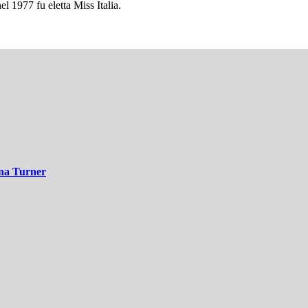
nel 1977 fu eletta Miss Italia.
ina Turner