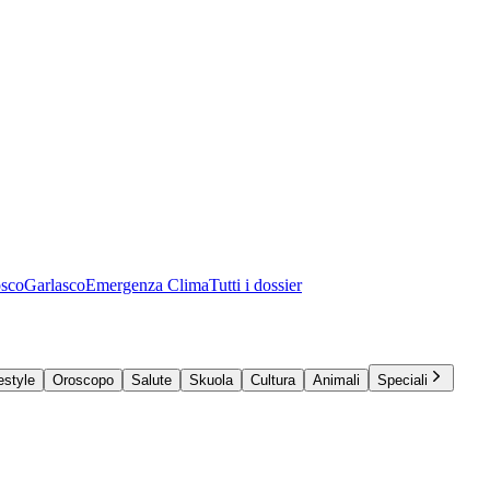
osco
Garlasco
Emergenza Clima
Tutti i dossier
estyle
Oroscopo
Salute
Skuola
Cultura
Animali
Speciali