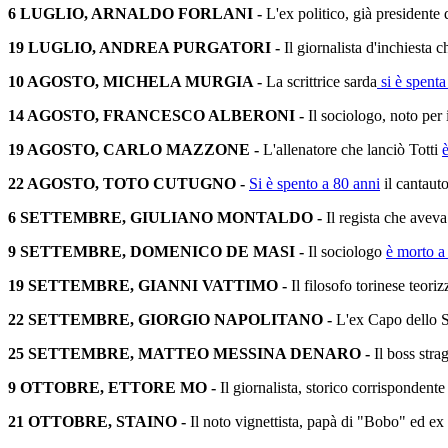
6 LUGLIO, ARNALDO FORLANI -
L'ex politico, già presidente
19 LUGLIO, ANDREA PURGATORI -
Il giornalista d'inchiesta c
10 AGOSTO, MICHELA MURGIA -
La scrittrice sarda
si è spenta
14 AGOSTO, FRANCESCO ALBERONI -
Il sociologo, noto per
19 AGOSTO, CARLO MAZZONE -
L'allenatore che lanciò Totti
22 AGOSTO, TOTO CUTUGNO -
Si è spento a 80 anni
il cantauto
6 SETTEMBRE, GIULIANO MONTALDO -
Il regista che avev
9 SETTEMBRE, DOMENICO DE MASI -
Il sociologo
è morto a
19 SETTEMBRE, GIANNI VATTIMO -
Il filosofo torinese teori
22 SETTEMBRE, GIORGIO NAPOLITANO -
L'ex Capo dello St
25 SETTEMBRE, MATTEO MESSINA DENARO -
Il boss str
9 OTTOBRE, ETTORE MO -
Il giornalista, storico corrispondente
21 OTTOBRE, STAINO -
Il noto vignettista, papà di "Bobo" ed ex 