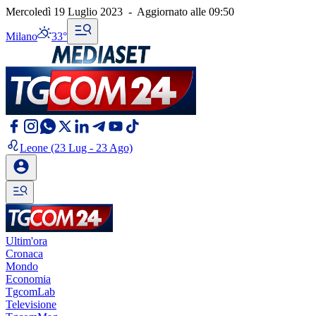
Mercoledì 19 Luglio 2023
-
Aggiornato alle
09:50
Milano
33°
Leone
(23 Lug - 23 Ago)
Ultim'ora
Cronaca
Mondo
Economia
TgcomLab
Televisione