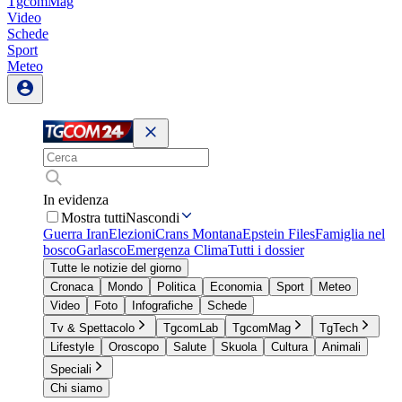
TgcomMag
Video
Schede
Sport
Meteo
In evidenza
Mostra tutti
Nascondi
Guerra Iran
Elezioni
Crans Montana
Epstein Files
Famiglia nel
bosco
Garlasco
Emergenza Clima
Tutti i dossier
Tutte le notizie del giorno
Cronaca
Mondo
Politica
Economia
Sport
Meteo
Video
Foto
Infografiche
Schede
Tv & Spettacolo
TgcomLab
TgcomMag
TgTech
Lifestyle
Oroscopo
Salute
Skuola
Cultura
Animali
Speciali
Chi siamo