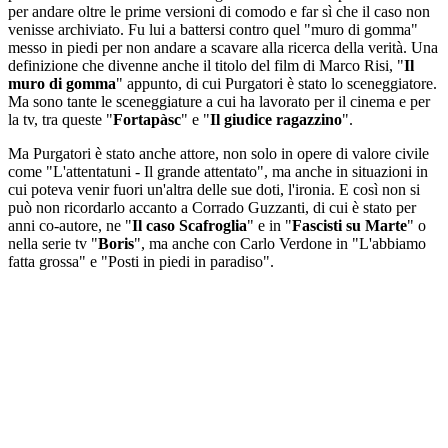
per andare oltre le prime versioni di comodo e far sì che il caso non
venisse archiviato. Fu lui a battersi contro quel "muro di gomma"
messo in piedi per non andare a scavare alla ricerca della verità. Una
definizione che divenne anche il titolo del film di Marco Risi, "
Il
muro di gomma
" appunto, di cui Purgatori è stato lo sceneggiatore.
Ma sono tante le sceneggiature a cui ha lavorato per il cinema e per
la tv, tra queste "
Fortapàsc
" e "
Il giudice ragazzino
".
Ma Purgatori è stato anche attore, non solo in opere di valore civile
come "L'attentatuni - Il grande attentato", ma anche in situazioni in
cui poteva venir fuori un'altra delle sue doti, l'ironia. E così non si
può non ricordarlo accanto a Corrado Guzzanti, di cui è stato per
anni co-autore, ne "
Il caso Scafroglia
" e in "
Fascisti su Marte
" o
nella serie tv "
Boris
", ma anche con Carlo Verdone in "L'abbiamo
fatta grossa" e "Posti in piedi in paradiso".