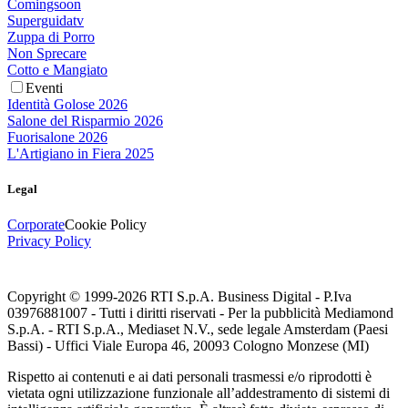
Comingsoon
Superguidatv
Zuppa di Porro
Non Sprecare
Cotto e Mangiato
Eventi
Identità Golose 2026
Salone del Risparmio 2026
Fuorisalone 2026
L'Artigiano in Fiera 2025
Legal
Corporate
Cookie Policy
Privacy Policy
Copyright © 1999-
2026
RTI S.p.A. Business Digital - P.Iva
03976881007 - Tutti i diritti riservati - Per la pubblicità Mediamond
S.p.A. - RTI S.p.A., Mediaset N.V., sede legale Amsterdam (Paesi
Bassi) - Uffici Viale Europa 46, 20093 Cologno Monzese (MI)
Rispetto ai contenuti e ai dati personali trasmessi e/o riprodotti è
vietata ogni utilizzazione funzionale all’addestramento di sistemi di