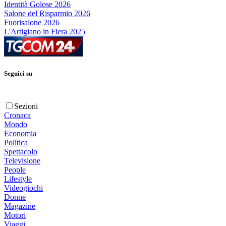
Identità Golose 2026
Salone del Risparmio 2026
Fuorisalone 2026
L'Artigiano in Fiera 2025
Seguici su
Sezioni
Cronaca
Mondo
Economia
Politica
Spettacolo
Televisione
People
Lifestyle
Videogiochi
Donne
Magazine
Motori
Viaggi