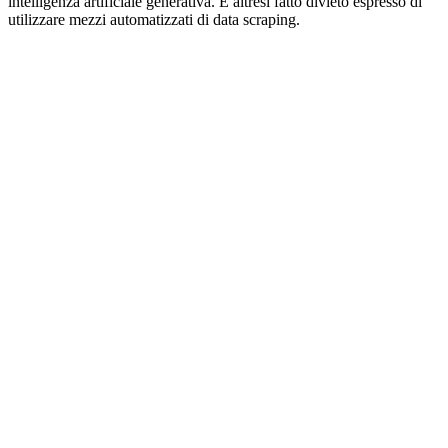
intelligenza artificiale generativa. È altresì fatto divieto espresso di
utilizzare mezzi automatizzati di data scraping.