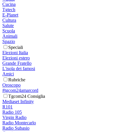
Cucina
Tgtech
E-Planet
Cultura
Salute
Scuola
Animali
Spazio
Speciali
Elezioni Italia
Elezioni estero
Grande Fratello
L'isola dei famosi
Amici
Rubriche
Oroscopo
#tgcom24amarcord
Tgcom24 Consiglia
Mediaset Infinity
R101
Radio 105
Virgin Radio
Radio Montecarlo
Radio Subasio