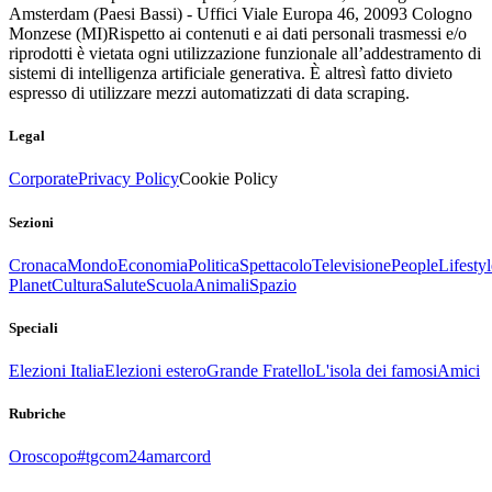
Amsterdam (Paesi Bassi) - Uffici Viale Europa 46, 20093 Cologno
Monzese (MI)
Rispetto ai contenuti e ai dati personali trasmessi e/o
riprodotti è vietata ogni utilizzazione funzionale all’addestramento di
sistemi di intelligenza artificiale generativa. È altresì fatto divieto
espresso di utilizzare mezzi automatizzati di data scraping.
Legal
Corporate
Privacy Policy
Cookie Policy
Sezioni
Cronaca
Mondo
Economia
Politica
Spettacolo
Televisione
People
Lifestyl
Planet
Cultura
Salute
Scuola
Animali
Spazio
Speciali
Elezioni Italia
Elezioni estero
Grande Fratello
L'isola dei famosi
Amici
Rubriche
Oroscopo
#tgcom24amarcord