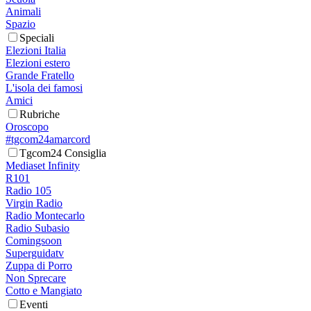
Animali
Spazio
Speciali
Elezioni Italia
Elezioni estero
Grande Fratello
L'isola dei famosi
Amici
Rubriche
Oroscopo
#tgcom24amarcord
Tgcom24 Consiglia
Mediaset Infinity
R101
Radio 105
Virgin Radio
Radio Montecarlo
Radio Subasio
Comingsoon
Superguidatv
Zuppa di Porro
Non Sprecare
Cotto e Mangiato
Eventi