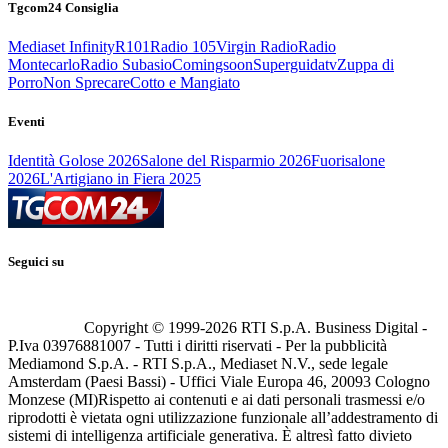
Tgcom24 Consiglia
Mediaset Infinity
R101
Radio 105
Virgin Radio
Radio
Montecarlo
Radio Subasio
Comingsoon
Superguidatv
Zuppa di
Porro
Non Sprecare
Cotto e Mangiato
Eventi
Identità Golose 2026
Salone del Risparmio 2026
Fuorisalone
2026
L'Artigiano in Fiera 2025
Seguici su
Copyright © 1999-
2026
RTI S.p.A. Business Digital -
P.Iva 03976881007 - Tutti i diritti riservati - Per la pubblicità
Mediamond S.p.A. - RTI S.p.A., Mediaset N.V., sede legale
Amsterdam (Paesi Bassi) - Uffici Viale Europa 46, 20093 Cologno
Monzese (MI)
Rispetto ai contenuti e ai dati personali trasmessi e/o
riprodotti è vietata ogni utilizzazione funzionale all’addestramento di
sistemi di intelligenza artificiale generativa. È altresì fatto divieto