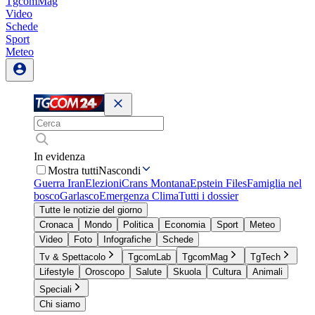
TgcomMag
Video
Schede
Sport
Meteo
In evidenza
Mostra tutti
Nascondi
Guerra Iran
Elezioni
Crans Montana
Epstein Files
Famiglia nel
bosco
Garlasco
Emergenza Clima
Tutti i dossier
Tutte le notizie del giorno
Cronaca
Mondo
Politica
Economia
Sport
Meteo
Video
Foto
Infografiche
Schede
Tv & Spettacolo
TgcomLab
TgcomMag
TgTech
Lifestyle
Oroscopo
Salute
Skuola
Cultura
Animali
Speciali
Chi siamo