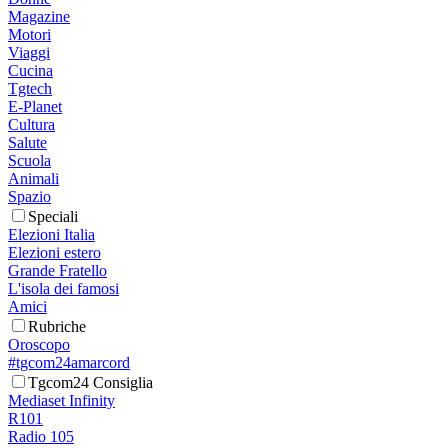
Magazine
Motori
Viaggi
Cucina
Tgtech
E-Planet
Cultura
Salute
Scuola
Animali
Spazio
Speciali
Elezioni Italia
Elezioni estero
Grande Fratello
L'isola dei famosi
Amici
Rubriche
Oroscopo
#tgcom24amarcord
Tgcom24 Consiglia
Mediaset Infinity
R101
Radio 105