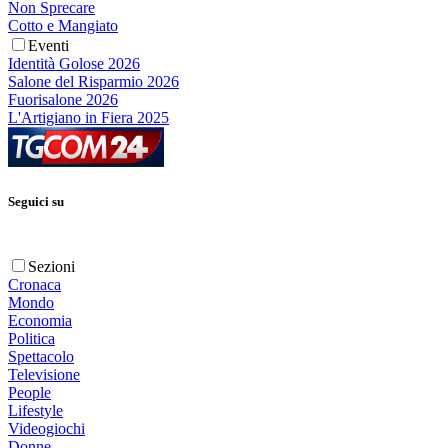
Non Sprecare
Cotto e Mangiato
Eventi
Identità Golose 2026
Salone del Risparmio 2026
Fuorisalone 2026
L'Artigiano in Fiera 2025
Seguici su
Sezioni
Cronaca
Mondo
Economia
Politica
Spettacolo
Televisione
People
Lifestyle
Videogiochi
Donne