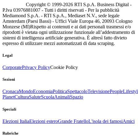
Copyright © 1999-
2026
RTI S.p.A. Business Digital -
P.Iva 03976881007 - Tutti i diritti riservati - Per la pubblicità
Mediamond S.p.A. - RTI S.p.A., Mediaset N.V., sede legale
Amsterdam (Paesi Bassi) - Uffici Viale Europa 46, 20093 Cologno
Monzese (MI)
Rispetto ai contenuti e ai dati personali trasmessi e/o
riprodotti è vietata ogni utilizzazione funzionale all’addestramento di
sistemi di intelligenza artificiale generativa. È altresì fatto divieto
espresso di utilizzare mezzi automatizzati di data scraping.
Legal
Corporate
Privacy Policy
Cookie Policy
Sezioni
Cronaca
Mondo
Economia
Politica
Spettacolo
Televisione
People
Lifestyl
Planet
Cultura
Salute
Scuola
Animali
Spazio
Speciali
Elezioni Italia
Elezioni estero
Grande Fratello
L'isola dei famosi
Amici
Rubriche