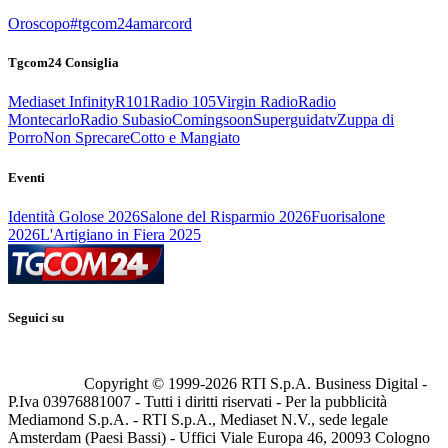
Oroscopo
#tgcom24amarcord
Tgcom24 Consiglia
Mediaset Infinity
R101
Radio 105
Virgin Radio
Radio
Montecarlo
Radio Subasio
Comingsoon
Superguidatv
Zuppa di
Porro
Non Sprecare
Cotto e Mangiato
Eventi
Identità Golose 2026
Salone del Risparmio 2026
Fuorisalone
2026
L'Artigiano in Fiera 2025
Seguici su
Copyright © 1999-
2026
RTI S.p.A. Business Digital -
P.Iva 03976881007 - Tutti i diritti riservati - Per la pubblicità
Mediamond S.p.A. - RTI S.p.A., Mediaset N.V., sede legale
Amsterdam (Paesi Bassi) - Uffici Viale Europa 46, 20093 Cologno