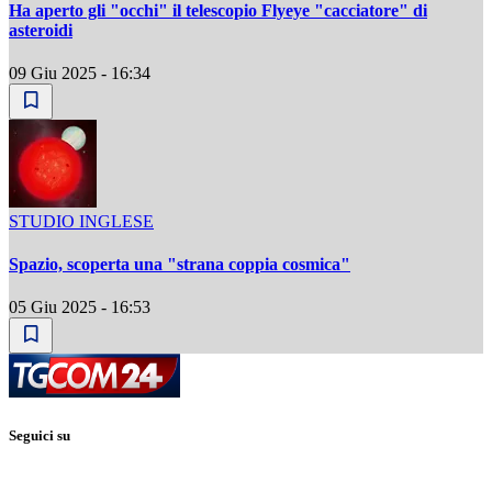
Ha aperto gli "occhi" il telescopio Flyeye "cacciatore" di
asteroidi
09 Giu 2025 - 16:34
STUDIO INGLESE
Spazio, scoperta una "strana coppia cosmica"
05 Giu 2025 - 16:53
Seguici su