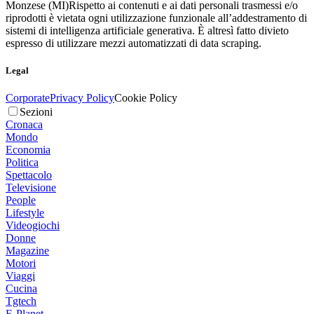
Monzese (MI)
Rispetto ai contenuti e ai dati personali trasmessi e/o
riprodotti è vietata ogni utilizzazione funzionale all’addestramento di
sistemi di intelligenza artificiale generativa. È altresì fatto divieto
espresso di utilizzare mezzi automatizzati di data scraping.
Legal
Corporate
Privacy Policy
Cookie Policy
Sezioni
Cronaca
Mondo
Economia
Politica
Spettacolo
Televisione
People
Lifestyle
Videogiochi
Donne
Magazine
Motori
Viaggi
Cucina
Tgtech
E-Planet