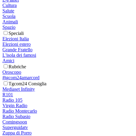
Cultura
Salute
Scuola
Animali
Spazio
Speciali
Elezioni Italia
Elezioni estero
Grande Fratello
L'isola dei famosi
Amici
Rubriche
Oroscopo
#tgcom24amarcord
Tgcom24 Consiglia
Mediaset Infinity
R101
Radio 105
Virgin Radio
Radio Montecarlo
Radio Subasio
Comingsoon
Superguidatv
Zuppa di Porro