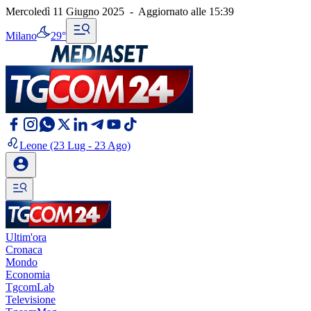
Mercoledì 11 Giugno 2025
-
Aggiornato alle
15:39
Milano
29°
Leone
(23 Lug - 23 Ago)
Ultim'ora
Cronaca
Mondo
Economia
TgcomLab
Televisione