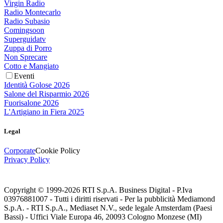
Virgin Radio
Radio Montecarlo
Radio Subasio
Comingsoon
Superguidatv
Zuppa di Porro
Non Sprecare
Cotto e Mangiato
Eventi
Identità Golose 2026
Salone del Risparmio 2026
Fuorisalone 2026
L'Artigiano in Fiera 2025
Legal
Corporate
Cookie Policy
Privacy Policy
Copyright © 1999-
2026
RTI S.p.A. Business Digital - P.Iva
03976881007 - Tutti i diritti riservati - Per la pubblicità Mediamond
S.p.A. - RTI S.p.A., Mediaset N.V., sede legale Amsterdam (Paesi
Bassi) - Uffici Viale Europa 46, 20093 Cologno Monzese (MI)