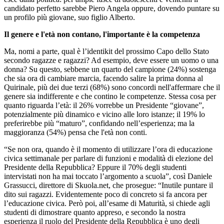
candidato perfetto sarebbe Piero Angela oppure, dovendo puntare su
un profilo più giovane, suo figlio Alberto.
Il genere e l'età non contano, l'importante è la competenza
Ma, nomi a parte, qual è l’identikit del prossimo Capo dello Stato
secondo ragazze e ragazzi? Ad esempio, deve essere un uomo o una
donna? Su questo, sebbene un quarto del campione (24%) sostenga
che sia ora di cambiare marcia, facendo salire la prima donna al
Quirinale, più dei due terzi (68%) sono concordi nell'affermare che il
genere sia indifferente e che contino le competenze. Stessa cosa per
quanto riguarda l’età: il 26% vorrebbe un Presidente “giovane”,
potenzialmente più dinamico e vicino alle loro istanze; il 19% lo
preferirebbe più “maturo”, confidando nell’esperienza; ma la
maggioranza (54%) pensa che l'età non conti.
“Se non ora, quando è il momento di utilizzare l’ora di educazione
civica settimanale per parlare di funzioni e modalità di elezione del
Presidente della Repubblica? Eppure il 70% degli studenti
intervistati non ha mai toccato l’argomento a scuola”, così Daniele
Grassucci, direttore di Skuola.net, che prosegue: “Inutile puntare il
dito sui ragazzi. Evidentemente poco di concreto si fa ancora per
l’educazione civica. Però poi, all’esame di Maturità, si chiede agli
studenti di dimostrare quanto appreso, e secondo la nostra
esperienza il ruolo del Presidente della Repubblica è uno degli