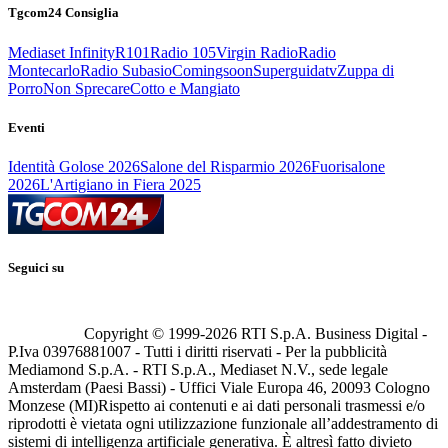
Tgcom24 Consiglia
Mediaset Infinity
R101
Radio 105
Virgin Radio
Radio
Montecarlo
Radio Subasio
Comingsoon
Superguidatv
Zuppa di
Porro
Non Sprecare
Cotto e Mangiato
Eventi
Identità Golose 2026
Salone del Risparmio 2026
Fuorisalone
2026
L'Artigiano in Fiera 2025
Seguici su
Copyright © 1999-
2026
RTI S.p.A. Business Digital -
P.Iva 03976881007 - Tutti i diritti riservati - Per la pubblicità
Mediamond S.p.A. - RTI S.p.A., Mediaset N.V., sede legale
Amsterdam (Paesi Bassi) - Uffici Viale Europa 46, 20093 Cologno
Monzese (MI)
Rispetto ai contenuti e ai dati personali trasmessi e/o
riprodotti è vietata ogni utilizzazione funzionale all’addestramento di
sistemi di intelligenza artificiale generativa. È altresì fatto divieto