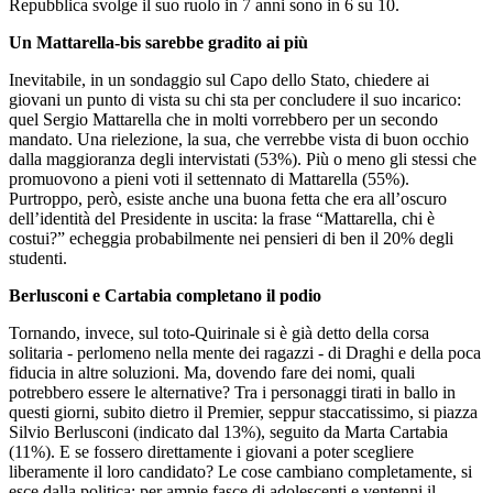
Repubblica svolge il suo ruolo in 7 anni sono in 6 su 10.
Un Mattarella-bis sarebbe gradito ai più
Inevitabile, in un sondaggio sul Capo dello Stato, chiedere ai
giovani un punto di vista su chi sta per concludere il suo incarico:
quel Sergio Mattarella che in molti vorrebbero per un secondo
mandato. Una rielezione, la sua, che verrebbe vista di buon occhio
dalla maggioranza degli intervistati (53%). Più o meno gli stessi che
promuovono a pieni voti il settennato di Mattarella (55%).
Purtroppo, però, esiste anche una buona fetta che era all’oscuro
dell’identità del Presidente in uscita: la frase “Mattarella, chi è
costui?” echeggia probabilmente nei pensieri di ben il 20% degli
studenti.
Berlusconi e Cartabia completano il podio
Tornando, invece, sul toto-Quirinale si è già detto della corsa
solitaria - perlomeno nella mente dei ragazzi - di Draghi e della poca
fiducia in altre soluzioni. Ma, dovendo fare dei nomi, quali
potrebbero essere le alternative? Tra i personaggi tirati in ballo in
questi giorni, subito dietro il Premier, seppur staccatissimo, si piazza
Silvio Berlusconi (indicato dal 13%), seguito da Marta Cartabia
(11%). E se fossero direttamente i giovani a poter scegliere
liberamente il loro candidato? Le cose cambiano completamente, si
esce dalla politica: per ampie fasce di adolescenti e ventenni il