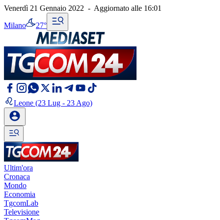
Venerdì 21 Gennaio 2022
-
Aggiornato alle
16:01
Milano
27°
Leone
(23 Lug - 23 Ago)
Ultim'ora
Cronaca
Mondo
Economia
TgcomLab
Televisione