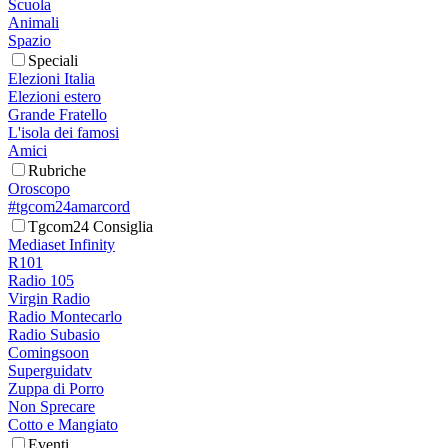
Scuola
Animali
Spazio
Speciali
Elezioni Italia
Elezioni estero
Grande Fratello
L'isola dei famosi
Amici
Rubriche
Oroscopo
#tgcom24amarcord
Tgcom24 Consiglia
Mediaset Infinity
R101
Radio 105
Virgin Radio
Radio Montecarlo
Radio Subasio
Comingsoon
Superguidatv
Zuppa di Porro
Non Sprecare
Cotto e Mangiato
Eventi