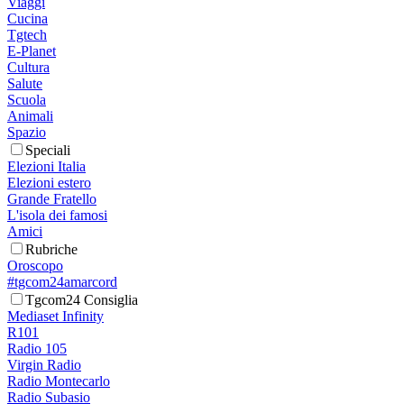
Viaggi
Cucina
Tgtech
E-Planet
Cultura
Salute
Scuola
Animali
Spazio
Speciali
Elezioni Italia
Elezioni estero
Grande Fratello
L'isola dei famosi
Amici
Rubriche
Oroscopo
#tgcom24amarcord
Tgcom24 Consiglia
Mediaset Infinity
R101
Radio 105
Virgin Radio
Radio Montecarlo
Radio Subasio