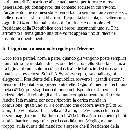
parli tanto di Educazione alla cittadinanza, per formare nuove
generazioni più consapevoli del contesto sociale in cui vivono,
l’argomento che da mesi sta tenendo banco sembra non avere spazio
nelle nostre classi. Tra chi ancora frequenta la scuola, da settembre a
oggi, il 70% non ha mai parlato di Quirinale e del ruolo del
Presidente della Repubblica con i propri insegnanti; uno su 5 ha
affrontato il tema giusto una-due volte; appena uno su dieci ne
discute frequentemente.
In troppi non conoscono le regole per l'elezione
Ecco forse perché, nomi a parte, quando gli vengono poste semplici
domande sulle modalità di elezione del Capo dello Stato la distanza
tra i giovani (non solo in età scolastica) e le istituzioni si mostra in
tutta la sua evidenza. Solo il 31%, ad esempio, sa quali organi
eleggono il Presidente della Repubblica (ovvero i “grandi elettori”:
Senatori, Deputati e rappresentanti delle Regioni); mentre una buona
metà (47%), pur sbagliando di poco nel rispondere, dimentica i
delegati delle Regioni; gli altri vanno completamente fuori strada.
Anche l'età minima per poter ricoprire la carica manda in
confusione: quasi uno su 4 è convinto che occorra avere più di 60
anni, il 18% abbassa l’asticella a 40 anni, il 13% pensa che basti
essere maggiorenni; alla fine solo il 45% indica (correttamente) in 50
anni la barriera anagrafica per la candidatura. Meglio, ma non
troppo, sulla durata del mandato: a sapere che il Presidente della