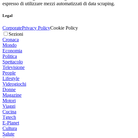
espresso di utilizzare mezzi automatizzati di data scraping.
Legal
Corporate
Privacy Policy
Cookie Policy
Sezioni
Cronaca
Mondo
Economia
Politica
Spettacolo
Televisione
People
Lifestyle
Videogiochi
Donne
Magazine
Motori
Viaggi
Cucina
Tgtech
E-Planet
Cultura
Salute