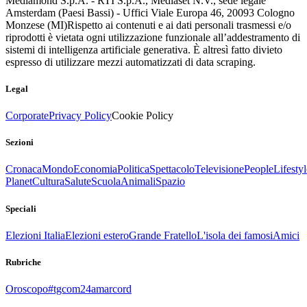
Mediamond S.p.A. - RTI S.p.A., Mediaset N.V., sede legale
Amsterdam (Paesi Bassi) - Uffici Viale Europa 46, 20093 Cologno
Monzese (MI)
Rispetto ai contenuti e ai dati personali trasmessi e/o
riprodotti è vietata ogni utilizzazione funzionale all’addestramento di
sistemi di intelligenza artificiale generativa. È altresì fatto divieto
espresso di utilizzare mezzi automatizzati di data scraping.
Legal
Corporate
Privacy Policy
Cookie Policy
Sezioni
Cronaca
Mondo
Economia
Politica
Spettacolo
Televisione
People
Lifestyl
Planet
Cultura
Salute
Scuola
Animali
Spazio
Speciali
Elezioni Italia
Elezioni estero
Grande Fratello
L'isola dei famosi
Amici
Rubriche
Oroscopo
#tgcom24amarcord