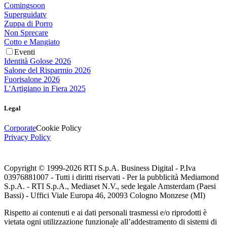
Comingsoon
Superguidatv
Zuppa di Porro
Non Sprecare
Cotto e Mangiato
Eventi
Identità Golose 2026
Salone del Risparmio 2026
Fuorisalone 2026
L'Artigiano in Fiera 2025
Legal
Corporate
Cookie Policy
Privacy Policy
Copyright © 1999-
2026
RTI S.p.A. Business Digital - P.Iva
03976881007 - Tutti i diritti riservati - Per la pubblicità Mediamond
S.p.A. - RTI S.p.A., Mediaset N.V., sede legale Amsterdam (Paesi
Bassi) - Uffici Viale Europa 46, 20093 Cologno Monzese (MI)
Rispetto ai contenuti e ai dati personali trasmessi e/o riprodotti è
vietata ogni utilizzazione funzionale all’addestramento di sistemi di