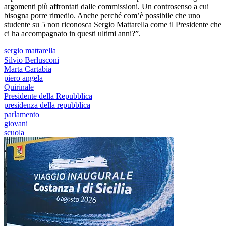
argomenti più affrontati dalle commissioni. Un controsenso a cui
bisogna porre rimedio. Anche perché com’è possibile che uno
studente su 5 non riconosca Sergio Mattarella come il Presidente che
ci ha accompagnato in questi ultimi anni?”.
sergio mattarella
Silvio Berlusconi
Marta Cartabia
piero angela
Quirinale
Presidente della Repubblica
presidenza della repubblica
parlamento
giovani
scuola