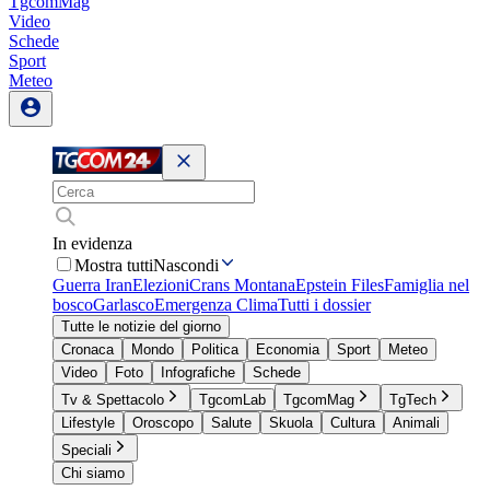
TgcomMag
Video
Schede
Sport
Meteo
In evidenza
Mostra tutti
Nascondi
Guerra Iran
Elezioni
Crans Montana
Epstein Files
Famiglia nel
bosco
Garlasco
Emergenza Clima
Tutti i dossier
Tutte le notizie del giorno
Cronaca
Mondo
Politica
Economia
Sport
Meteo
Video
Foto
Infografiche
Schede
Tv & Spettacolo
TgcomLab
TgcomMag
TgTech
Lifestyle
Oroscopo
Salute
Skuola
Cultura
Animali
Speciali
Chi siamo