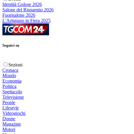
Identità Golose 2026
Salone del Risparmio 2026
Fuorisalone 2026
L'Artigiano in Fiera 2025
Seguici su
Sezioni
Cronaca
Mondo
Economia
Politica
Spettacolo
Televisione
People
Lifestyle
Videogiochi
Donne
Magazine
Motori