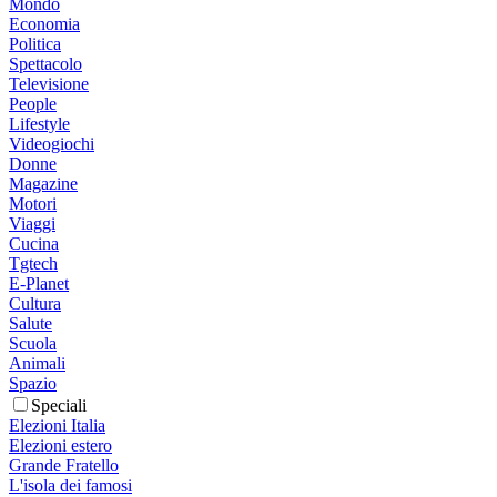
Mondo
Economia
Politica
Spettacolo
Televisione
People
Lifestyle
Videogiochi
Donne
Magazine
Motori
Viaggi
Cucina
Tgtech
E-Planet
Cultura
Salute
Scuola
Animali
Spazio
Speciali
Elezioni Italia
Elezioni estero
Grande Fratello
L'isola dei famosi