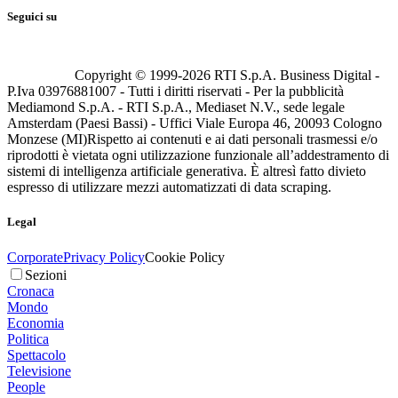
Seguici su
Copyright © 1999-
2026
RTI S.p.A. Business Digital -
P.Iva 03976881007 - Tutti i diritti riservati - Per la pubblicità
Mediamond S.p.A. - RTI S.p.A., Mediaset N.V., sede legale
Amsterdam (Paesi Bassi) - Uffici Viale Europa 46, 20093 Cologno
Monzese (MI)
Rispetto ai contenuti e ai dati personali trasmessi e/o
riprodotti è vietata ogni utilizzazione funzionale all’addestramento di
sistemi di intelligenza artificiale generativa. È altresì fatto divieto
espresso di utilizzare mezzi automatizzati di data scraping.
Legal
Corporate
Privacy Policy
Cookie Policy
Sezioni
Cronaca
Mondo
Economia
Politica
Spettacolo
Televisione
People