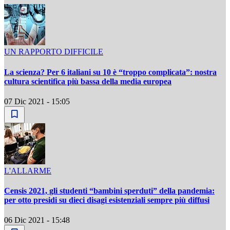
UN RAPPORTO DIFFICILE
La scienza? Per 6 italiani su 10 è “troppo complicata”: nostra
cultura scientifica più bassa della media europea
07 Dic 2021 - 15:05
L'ALLARME
Censis 2021, gli studenti “bambini sperduti” della pandemia:
per otto presidi su dieci disagi esistenziali sempre più diffusi
06 Dic 2021 - 15:48