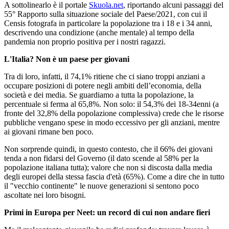
A sottolinearlo è il portale
Skuola.net
, riportando alcuni passaggi del
55° Rapporto sulla situazione sociale del Paese/2021, con cui il
Censis fotografa in particolare la popolazione tra i 18 e i 34 anni,
descrivendo una condizione (anche mentale) al tempo della
pandemia non proprio positiva per i nostri ragazzi.
L'Italia? Non è un paese per giovani
Tra di loro, infatti, il 74,1% ritiene che ci siano troppi anziani a
occupare posizioni di potere negli ambiti dell’economia, della
società e dei media. Se guardiamo a tutta la popolazione, la
percentuale si ferma al 65,8%. Non solo: il 54,3% dei 18-34enni (a
fronte del 32,8% della popolazione complessiva) crede che le risorse
pubbliche vengano spese in modo eccessivo per gli anziani, mentre
ai giovani rimane ben poco.
Non sorprende quindi, in questo contesto, che il 66% dei giovani
tenda a non fidarsi del Governo (il dato scende al 58% per la
popolazione italiana tutta); valore che non si discosta dalla media
degli europei della stessa fascia d'età (65%). Come a dire che in tutto
il "vecchio continente" le nuove generazioni si sentono poco
ascoltate nei loro bisogni.
Primi in Europa per Neet: un record di cui non andare fieri