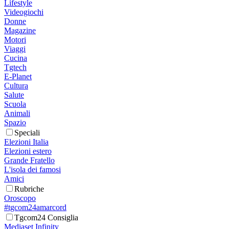
Lifestyle
Videogiochi
Donne
Magazine
Motori
Viaggi
Cucina
Tgtech
E-Planet
Cultura
Salute
Scuola
Animali
Spazio
Speciali
Elezioni Italia
Elezioni estero
Grande Fratello
L'isola dei famosi
Amici
Rubriche
Oroscopo
#tgcom24amarcord
Tgcom24 Consiglia
Mediaset Infinity