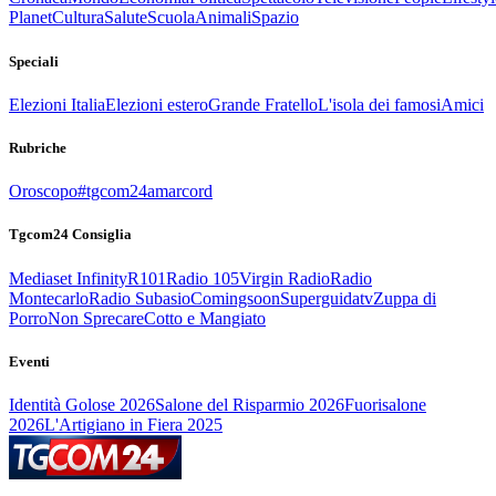
Planet
Cultura
Salute
Scuola
Animali
Spazio
Speciali
Elezioni Italia
Elezioni estero
Grande Fratello
L'isola dei famosi
Amici
Rubriche
Oroscopo
#tgcom24amarcord
Tgcom24 Consiglia
Mediaset Infinity
R101
Radio 105
Virgin Radio
Radio
Montecarlo
Radio Subasio
Comingsoon
Superguidatv
Zuppa di
Porro
Non Sprecare
Cotto e Mangiato
Eventi
Identità Golose 2026
Salone del Risparmio 2026
Fuorisalone
2026
L'Artigiano in Fiera 2025