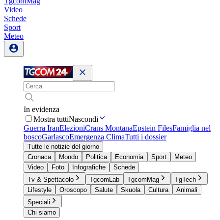
TgcomMag
Video
Schede
Sport
Meteo
In evidenza
Mostra tutti
Nascondi
Guerra Iran
Elezioni
Crans Montana
Epstein Files
Famiglia nel
bosco
Garlasco
Emergenza Clima
Tutti i dossier
Tutte le notizie del giorno
Cronaca
Mondo
Politica
Economia
Sport
Meteo
Video
Foto
Infografiche
Schede
Tv & Spettacolo
TgcomLab
TgcomMag
TgTech
Lifestyle
Oroscopo
Salute
Skuola
Cultura
Animali
Speciali
Chi siamo