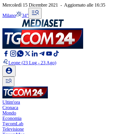
Mercoledì 15 Dicembre 2021
-
Aggiornato alle
16:35
Milano
34°
Leone
(23 Lug - 23 Ago)
Ultim'ora
Cronaca
Mondo
Economia
TgcomLab
Televisione