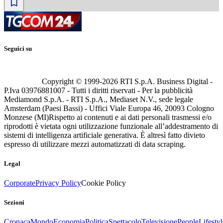
Seguici su
Copyright © 1999-
2026
RTI S.p.A. Business Digital -
P.Iva 03976881007 - Tutti i diritti riservati - Per la pubblicità
Mediamond S.p.A. - RTI S.p.A., Mediaset N.V., sede legale
Amsterdam (Paesi Bassi) - Uffici Viale Europa 46, 20093 Cologno
Monzese (MI)
Rispetto ai contenuti e ai dati personali trasmessi e/o
riprodotti è vietata ogni utilizzazione funzionale all’addestramento di
sistemi di intelligenza artificiale generativa. È altresì fatto divieto
espresso di utilizzare mezzi automatizzati di data scraping.
Legal
Corporate
Privacy Policy
Cookie Policy
Sezioni
Cronaca
Mondo
Economia
Politica
Spettacolo
Televisione
People
Lifestyl