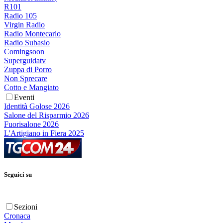
R101
Radio 105
Virgin Radio
Radio Montecarlo
Radio Subasio
Comingsoon
Superguidatv
Zuppa di Porro
Non Sprecare
Cotto e Mangiato
Eventi
Identità Golose 2026
Salone del Risparmio 2026
Fuorisalone 2026
L'Artigiano in Fiera 2025
Seguici su
Sezioni
Cronaca