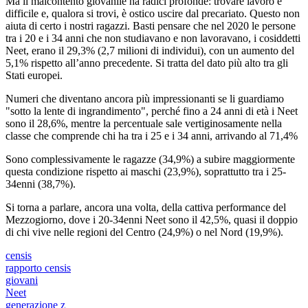
Ma il malcontento giovanile ha radici profonde: trovare lavoro è
difficile e, qualora si trovi, è ostico uscire dal precariato. Questo non
aiuta di certo i nostri ragazzi. Basti pensare che nel 2020 le persone
tra i 20 e i 34 anni che non studiavano e non lavoravano, i cosiddetti
Neet, erano il 29,3% (2,7 milioni di individui), con un aumento del
5,1% rispetto all’anno precedente. Si tratta del dato più alto tra gli
Stati europei.
Numeri che diventano ancora più impressionanti se li guardiamo
"sotto la lente di ingrandimento", perché fino a 24 anni di età i Neet
sono il 28,6%, mentre la percentuale sale vertiginosamente nella
classe che comprende chi ha tra i 25 e i 34 anni, arrivando al 71,4%
Sono complessivamente le ragazze (34,9%) a subire maggiormente
questa condizione rispetto ai maschi (23,9%), soprattutto tra i 25-
34enni (38,7%).
Si torna a parlare, ancora una volta, della cattiva performance del
Mezzogiorno, dove i 20-34enni Neet sono il 42,5%, quasi il doppio
di chi vive nelle regioni del Centro (24,9%) o nel Nord (19,9%).
censis
rapporto censis
giovani
Neet
generazione z