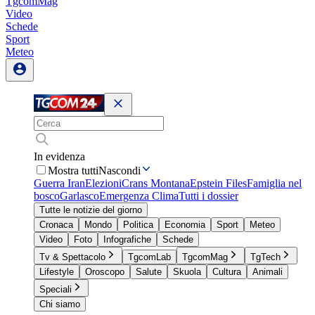
TgcomMag
Video
Schede
Sport
Meteo
In evidenza
Mostra tutti
Nascondi
Guerra Iran
Elezioni
Crans Montana
Epstein Files
Famiglia nel
bosco
Garlasco
Emergenza Clima
Tutti i dossier
Tutte le notizie del giorno
Cronaca
Mondo
Politica
Economia
Sport
Meteo
Video
Foto
Infografiche
Schede
Tv & Spettacolo
TgcomLab
TgcomMag
TgTech
Lifestyle
Oroscopo
Salute
Skuola
Cultura
Animali
Speciali
Chi siamo