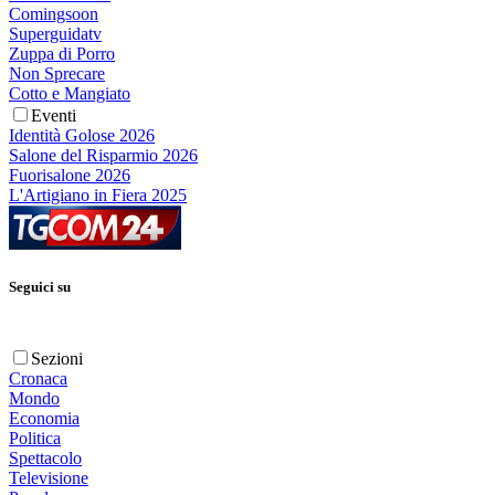
Comingsoon
Superguidatv
Zuppa di Porro
Non Sprecare
Cotto e Mangiato
Eventi
Identità Golose 2026
Salone del Risparmio 2026
Fuorisalone 2026
L'Artigiano in Fiera 2025
Seguici su
Sezioni
Cronaca
Mondo
Economia
Politica
Spettacolo
Televisione