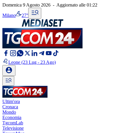
Domenica 9 Agosto 2026
-
Aggiornato alle
01:22
Milano
27°
Leone
(23 Lug - 23 Ago)
Ultim'ora
Cronaca
Mondo
Economia
TgcomLab
Televisione