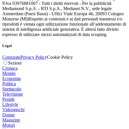
P.Iva 03976881007 - Tutti i diritti riservati - Per la pubblicità
Mediamond S.p.A. - RTI S.p.A., Mediaset N.V., sede legale
Amsterdam (Paesi Bassi) - Uffici Viale Europa 46, 20093 Cologno
Monzese (MI)
Rispetto ai contenuti e ai dati personali trasmessi e/o
riprodotti è vietata ogni utilizzazione funzionale all’addestramento di
sistemi di intelligenza artificiale generativa. È altresì fatto divieto
espresso di utilizzare mezzi automatizzati di data scraping.
Legal
Corporate
Privacy Policy
Cookie Policy
Sezioni
Cronaca
Mondo
Economia
Politica
Spettacolo
Televisione
People
Lifestyle
Videogiochi
Donne
Magazine
Motori