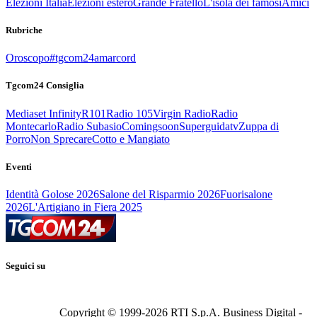
Elezioni Italia
Elezioni estero
Grande Fratello
L'isola dei famosi
Amici
Rubriche
Oroscopo
#tgcom24amarcord
Tgcom24 Consiglia
Mediaset Infinity
R101
Radio 105
Virgin Radio
Radio
Montecarlo
Radio Subasio
Comingsoon
Superguidatv
Zuppa di
Porro
Non Sprecare
Cotto e Mangiato
Eventi
Identità Golose 2026
Salone del Risparmio 2026
Fuorisalone
2026
L'Artigiano in Fiera 2025
Seguici su
Copyright © 1999-
2026
RTI S.p.A. Business Digital -