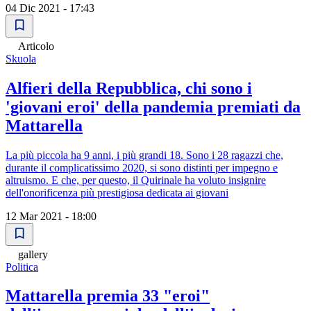
04 Dic 2021 - 17:43
Articolo
Skuola
Alfieri della Repubblica, chi sono i
'giovani eroi' della pandemia premiati da
Mattarella
La più piccola ha 9 anni, i più grandi 18. Sono i 28 ragazzi che,
durante il complicatissimo 2020, si sono distinti per impegno e
altruismo. E che, per questo, il Quirinale ha voluto insignire
dell'onorificenza più prestigiosa dedicata ai giovani
12 Mar 2021 - 18:00
gallery
Politica
Mattarella premia 33 "eroi"