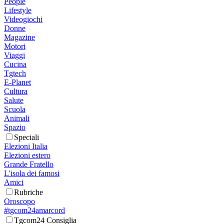
People
Lifestyle
Videogiochi
Donne
Magazine
Motori
Viaggi
Cucina
Tgtech
E-Planet
Cultura
Salute
Scuola
Animali
Spazio
Speciali
Elezioni Italia
Elezioni estero
Grande Fratello
L'isola dei famosi
Amici
Rubriche
Oroscopo
#tgcom24amarcord
Tgcom24 Consiglia