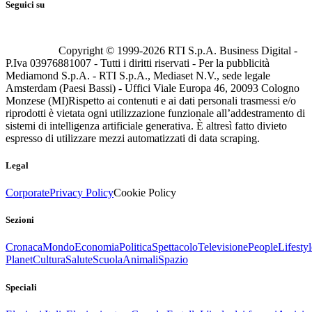
Seguici su
Copyright © 1999-
2026
RTI S.p.A. Business Digital -
P.Iva 03976881007 - Tutti i diritti riservati - Per la pubblicità
Mediamond S.p.A. - RTI S.p.A., Mediaset N.V., sede legale
Amsterdam (Paesi Bassi) - Uffici Viale Europa 46, 20093 Cologno
Monzese (MI)
Rispetto ai contenuti e ai dati personali trasmessi e/o
riprodotti è vietata ogni utilizzazione funzionale all’addestramento di
sistemi di intelligenza artificiale generativa. È altresì fatto divieto
espresso di utilizzare mezzi automatizzati di data scraping.
Legal
Corporate
Privacy Policy
Cookie Policy
Sezioni
Cronaca
Mondo
Economia
Politica
Spettacolo
Televisione
People
Lifestyl
Planet
Cultura
Salute
Scuola
Animali
Spazio
Speciali