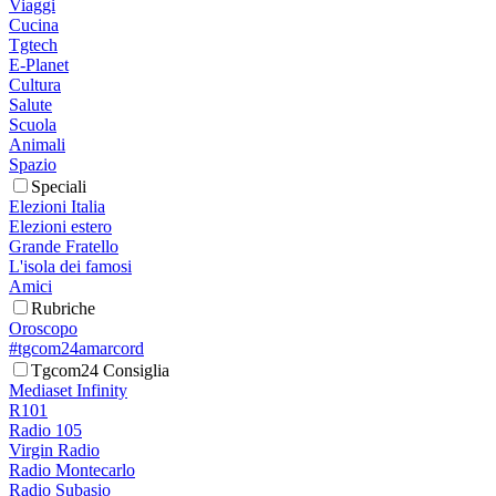
Viaggi
Cucina
Tgtech
E-Planet
Cultura
Salute
Scuola
Animali
Spazio
Speciali
Elezioni Italia
Elezioni estero
Grande Fratello
L'isola dei famosi
Amici
Rubriche
Oroscopo
#tgcom24amarcord
Tgcom24 Consiglia
Mediaset Infinity
R101
Radio 105
Virgin Radio
Radio Montecarlo
Radio Subasio