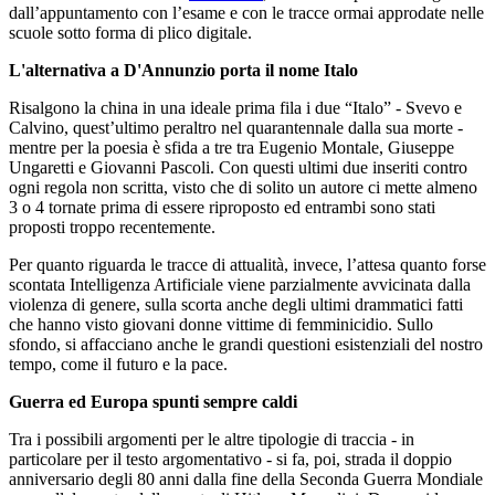
dall’appuntamento con l’esame e con le tracce ormai approdate nelle
scuole sotto forma di plico digitale.
L'alternativa a D'Annunzio porta il nome Italo
Risalgono la china in una ideale prima fila i due “Italo” - Svevo e
Calvino, quest’ultimo peraltro nel quarantennale dalla sua morte -
mentre per la poesia è sfida a tre tra Eugenio Montale, Giuseppe
Ungaretti e Giovanni Pascoli. Con questi ultimi due inseriti contro
ogni regola non scritta, visto che di solito un autore ci mette almeno
3 o 4 tornate prima di essere riproposto ed entrambi sono stati
proposti troppo recentemente.
Per quanto riguarda le tracce di attualità, invece, l’attesa quanto forse
scontata Intelligenza Artificiale viene parzialmente avvicinata dalla
violenza di genere, sulla scorta anche degli ultimi drammatici fatti
che hanno visto giovani donne vittime di femminicidio. Sullo
sfondo, si affacciano anche le grandi questioni esistenziali del nostro
tempo, come il futuro e la pace.
Guerra ed Europa spunti sempre caldi
Tra i possibili argomenti per le altre tipologie di traccia - in
particolare per il testo argomentativo - si fa, poi, strada il doppio
anniversario degli 80 anni dalla fine della Seconda Guerra Mondiale