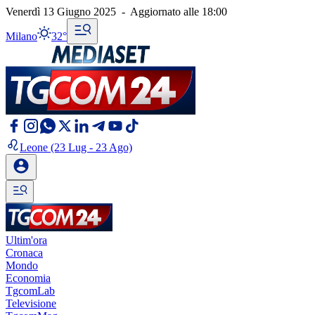
Venerdì 13 Giugno 2025
-
Aggiornato alle
18:00
Milano
32°
Leone
(23 Lug - 23 Ago)
Ultim'ora
Cronaca
Mondo
Economia
TgcomLab
Televisione