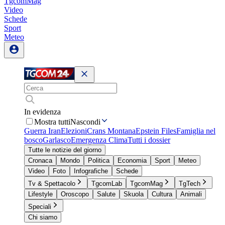
TgcomMag
Video
Schede
Sport
Meteo
In evidenza
Mostra tutti
Nascondi
Guerra Iran
Elezioni
Crans Montana
Epstein Files
Famiglia nel
bosco
Garlasco
Emergenza Clima
Tutti i dossier
Tutte le notizie del giorno
Cronaca
Mondo
Politica
Economia
Sport
Meteo
Video
Foto
Infografiche
Schede
Tv & Spettacolo
TgcomLab
TgcomMag
TgTech
Lifestyle
Oroscopo
Salute
Skuola
Cultura
Animali
Speciali
Chi siamo