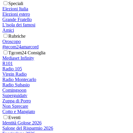
Speciali
Elezioni Italia
Elezioni estero
Grande Fratello
L'isola dei famosi
Amici
Rubriche
Oroscopo
#tgcom24amarcord
Tgcom24 Consiglia
Mediaset Infinity
R101
Radio 105
Virgin Radio
Radio Montecarlo
Radio Subasio
Comingsoon
Superguidatv
Zuppa di Porro
Non Sprecare
Cotto e Mangiato
Eventi
Identità Golose 2026
Salone del Risparmio 2026