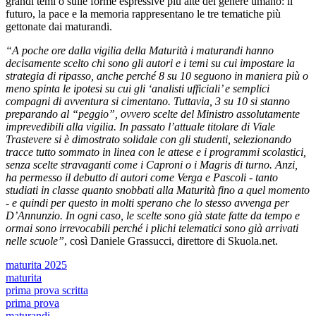
grandi temi o sulle forme espressive più alte del genere umano: il
futuro, la pace e la memoria rappresentano le tre tematiche più
gettonate dai maturandi.
“A poche ore dalla vigilia della Maturità i maturandi hanno
decisamente scelto chi sono gli autori e i temi su cui impostare la
strategia di ripasso, anche perché 8 su 10 seguono in maniera più o
meno spinta le ipotesi su cui gli ‘analisti ufficiali’ e semplici
compagni di avventura si cimentano. Tuttavia, 3 su 10 si stanno
preparando al “peggio”, ovvero scelte del Ministro assolutamente
imprevedibili alla vigilia. In passato l’attuale titolare di Viale
Trastevere si è dimostrato solidale con gli studenti, selezionando
tracce tutto sommato in linea con le attese e i programmi scolastici,
senza scelte stravaganti come i Caproni o i Magris di turno. Anzi,
ha permesso il debutto di autori come Verga e Pascoli - tanto
studiati in classe quanto snobbati alla Maturità fino a quel momento
- e quindi per questo in molti sperano che lo stesso avvenga per
D’Annunzio. In ogni caso, le scelte sono già state fatte da tempo e
ormai sono irrevocabili perché i plichi telematici sono già arrivati
nelle scuole”
, così Daniele Grassucci, direttore di Skuola.net.
maturita 2025
maturita
prima prova scritta
prima prova
maturandi