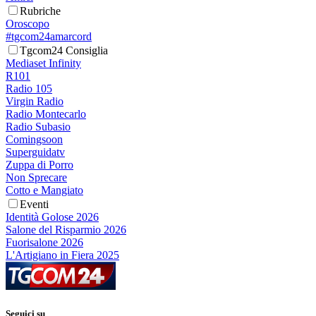
Rubriche
Oroscopo
#tgcom24amarcord
Tgcom24 Consiglia
Mediaset Infinity
R101
Radio 105
Virgin Radio
Radio Montecarlo
Radio Subasio
Comingsoon
Superguidatv
Zuppa di Porro
Non Sprecare
Cotto e Mangiato
Eventi
Identità Golose 2026
Salone del Risparmio 2026
Fuorisalone 2026
L'Artigiano in Fiera 2025
Seguici su