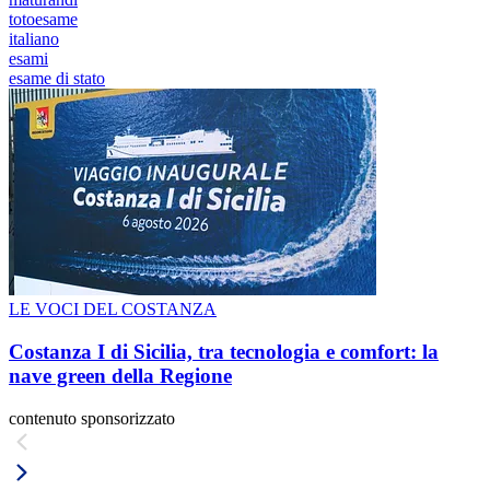
totoesame
italiano
esami
esame di stato
LE VOCI DEL COSTANZA
Costanza I di Sicilia, tra tecnologia e comfort: la
nave green della Regione
contenuto sponsorizzato