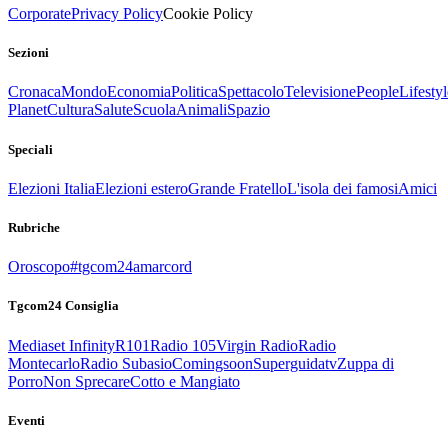
Corporate
Privacy Policy
Cookie Policy
Sezioni
Cronaca
Mondo
Economia
Politica
Spettacolo
Televisione
People
Lifestyl
Planet
Cultura
Salute
Scuola
Animali
Spazio
Speciali
Elezioni Italia
Elezioni estero
Grande Fratello
L'isola dei famosi
Amici
Rubriche
Oroscopo
#tgcom24amarcord
Tgcom24 Consiglia
Mediaset Infinity
R101
Radio 105
Virgin Radio
Radio
Montecarlo
Radio Subasio
Comingsoon
Superguidatv
Zuppa di
Porro
Non Sprecare
Cotto e Mangiato
Eventi