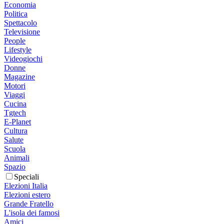
Economia
Politica
Spettacolo
Televisione
People
Lifestyle
Videogiochi
Donne
Magazine
Motori
Viaggi
Cucina
Tgtech
E-Planet
Cultura
Salute
Scuola
Animali
Spazio
Speciali
Elezioni Italia
Elezioni estero
Grande Fratello
L'isola dei famosi
Amici