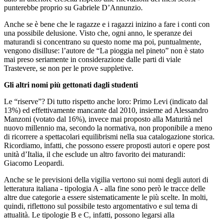
punterebbe proprio su Gabriele D’Annunzio.
Anche se è bene che le ragazze e i ragazzi inizino a fare i conti con
una possibile delusione. Visto che, ogni anno, le speranze dei
maturandi si concentrano su questo nome ma poi, puntualmente,
vengono disilluse: l’autore de “La pioggia nel pineto” non è stato
mai preso seriamente in considerazione dalle parti di viale
Trastevere, se non per le prove suppletive.
Gli altri nomi più gettonati dagli studenti
Le “riserve”? Di tutto rispetto anche loro: Primo Levi (indicato dal
13%) ed effettivamente mancante dal 2010, insieme ad Alessandro
Manzoni (votato dal 16%), invece mai proposto alla Maturità nel
nuovo millennio ma, secondo la normativa, non proponibile a meno
di ricorrere a spettacolari equilibrismi nella sua catalogazione storica.
Ricordiamo, infatti, che possono essere proposti autori e opere post
unità d’Italia, il che esclude un altro favorito dei maturandi:
Giacomo Leopardi.
Anche se le previsioni della vigilia vertono sui nomi degli autori di
letteratura italiana - tipologia A - alla fine sono però le tracce delle
altre due categorie a essere sistematicamente le più scelte. In molti,
quindi, riflettono sul possibile testo argomentativo e sul tema di
attualità. Le tipologie B e C, infatti, possono legarsi alla