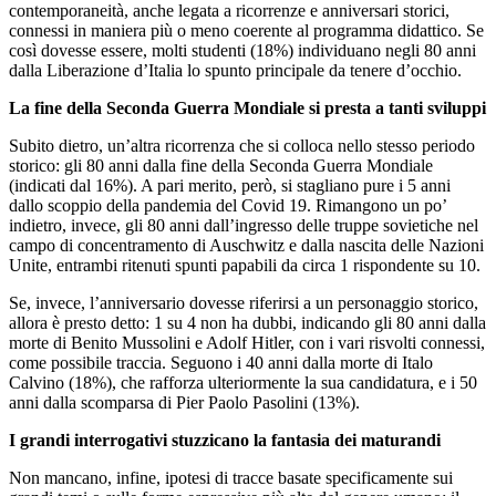
contemporaneità, anche legata a ricorrenze e anniversari storici,
connessi in maniera più o meno coerente al programma didattico. Se
così dovesse essere, molti studenti (18%) individuano negli 80 anni
dalla Liberazione d’Italia lo spunto principale da tenere d’occhio.
La fine della Seconda Guerra Mondiale si presta a tanti sviluppi
Subito dietro, un’altra ricorrenza che si colloca nello stesso periodo
storico: gli 80 anni dalla fine della Seconda Guerra Mondiale
(indicati dal 16%). A pari merito, però, si stagliano pure i 5 anni
dallo scoppio della pandemia del Covid 19. Rimangono un po’
indietro, invece, gli 80 anni dall’ingresso delle truppe sovietiche nel
campo di concentramento di Auschwitz e dalla nascita delle Nazioni
Unite, entrambi ritenuti spunti papabili da circa 1 rispondente su 10.
Se, invece, l’anniversario dovesse riferirsi a un personaggio storico,
allora è presto detto: 1 su 4 non ha dubbi, indicando gli 80 anni dalla
morte di Benito Mussolini e Adolf Hitler, con i vari risvolti connessi,
come possibile traccia. Seguono i 40 anni dalla morte di Italo
Calvino (18%), che rafforza ulteriormente la sua candidatura, e i 50
anni dalla scomparsa di Pier Paolo Pasolini (13%).
I grandi interrogativi stuzzicano la fantasia dei maturandi
Non mancano, infine, ipotesi di tracce basate specificamente sui