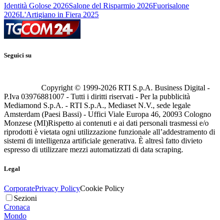
Identità Golose 2026
Salone del Risparmio 2026
Fuorisalone
2026
L'Artigiano in Fiera 2025
Seguici su
Copyright © 1999-
2026
RTI S.p.A. Business Digital -
P.Iva 03976881007 - Tutti i diritti riservati - Per la pubblicità
Mediamond S.p.A. - RTI S.p.A., Mediaset N.V., sede legale
Amsterdam (Paesi Bassi) - Uffici Viale Europa 46, 20093 Cologno
Monzese (MI)
Rispetto ai contenuti e ai dati personali trasmessi e/o
riprodotti è vietata ogni utilizzazione funzionale all’addestramento di
sistemi di intelligenza artificiale generativa. È altresì fatto divieto
espresso di utilizzare mezzi automatizzati di data scraping.
Legal
Corporate
Privacy Policy
Cookie Policy
Sezioni
Cronaca
Mondo