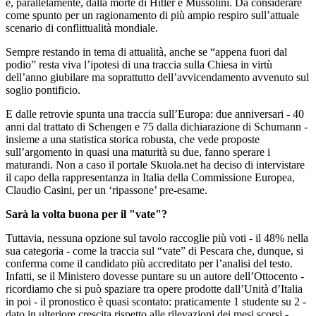
e, parallelamente, dalla morte di Hitler e Mussolini. Da considerare
come spunto per un ragionamento di più ampio respiro sull’attuale
scenario di conflittualità mondiale.
Sempre restando in tema di attualità, anche se “appena fuori dal
podio” resta viva l’ipotesi di una traccia sulla Chiesa in virtù
dell’anno giubilare ma soprattutto dell’avvicendamento avvenuto sul
soglio pontificio.
E dalle retrovie spunta una traccia sull’Europa: due anniversari - 40
anni dal trattato di Schengen e 75 dalla dichiarazione di Schumann -
insieme a una statistica storica robusta, che vede proposte
sull’argomento in quasi una maturità su due, fanno sperare i
maturandi. Non a caso il portale Skuola.net ha deciso di intervistare
il capo della rappresentanza in Italia della Commissione Europea,
Claudio Casini, per un ‘ripassone’ pre-esame.
Sarà la volta buona per il "vate"?
Tuttavia, nessuna opzione sul tavolo raccoglie più voti - il 48% nella
sua categoria - come la traccia sul “vate” di Pescara che, dunque, si
conferma come il candidato più accreditato per l’analisi del testo.
Infatti, se il Ministero dovesse puntare su un autore dell’Ottocento -
ricordiamo che si può spaziare tra opere prodotte dall’Unità d’Italia
in poi - il pronostico è quasi scontato: praticamente 1 studente su 2 -
dato in ulteriore crescita rispetto alle rilevazioni dei mesi scorsi -