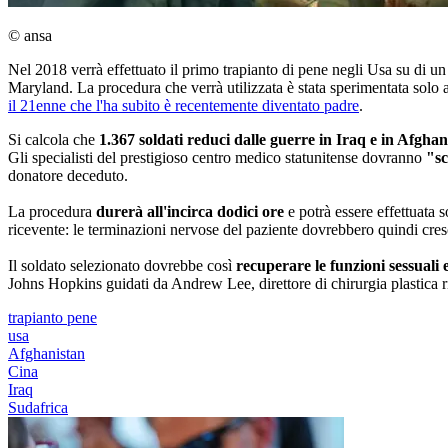
© ansa
Nel 2018 verrà effettuato il primo trapianto di pene negli Usa su di u
Maryland. La procedura che verrà utilizzata è stata sperimentata solo a
il 21enne che l'ha subito è recentemente diventato padre
.
Si calcola che
1.367 soldati reduci dalle guerre in Iraq e in Afghan
Gli specialisti del prestigioso centro medico statunitense dovranno
"sc
donatore deceduto.
La procedura
durerà all'incirca dodici ore
e potrà essere effettuata s
ricevente: le terminazioni nervose del paziente dovrebbero quindi cresc
Il soldato selezionato dovrebbe così
recuperare le funzioni sessuali e
Johns Hopkins guidati da Andrew Lee, direttore di chirurgia plastica ri
trapianto pene
usa
Afghanistan
Cina
Iraq
Sudafrica