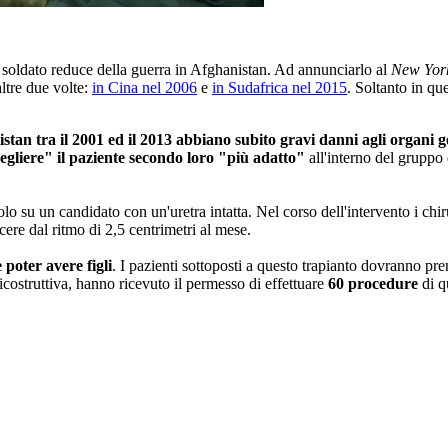
n soldato reduce della guerra in Afghanistan. Ad annunciarlo al
New Yor
ltre due volte:
in Cina nel 2006
e
in Sudafrica nel 2015
. Soltanto in que
istan tra il 2001 ed il 2013 abbiano subito gravi danni agli organi g
egliere" il paziente secondo loro "più adatto"
all'interno del gruppo
olo su un candidato con un'uretra intatta. Nel corso dell'intervento i chi
ere dal ritmo di 2,5 centrimetri al mese.
 poter avere figli
. I pazienti sottoposti a questo trapianto dovranno pr
costruttiva, hanno ricevuto il permesso di effettuare
60 procedure
di q