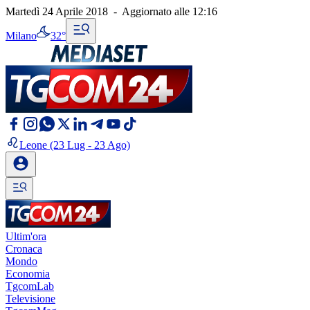
Martedì 24 Aprile 2018
-
Aggiornato alle
12:16
Milano
32°
Leone
(23 Lug - 23 Ago)
Ultim'ora
Cronaca
Mondo
Economia
TgcomLab
Televisione