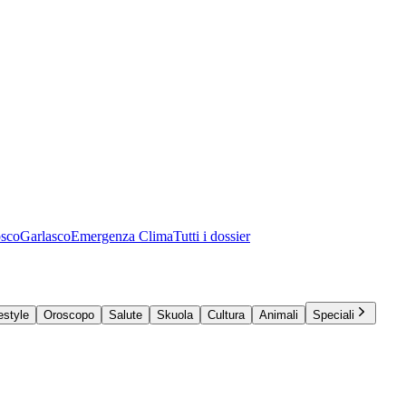
osco
Garlasco
Emergenza Clima
Tutti i dossier
estyle
Oroscopo
Salute
Skuola
Cultura
Animali
Speciali