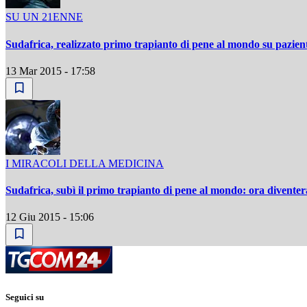
SU UN 21ENNE
Sudafrica, realizzato primo trapianto di pene al mondo su pazie
13 Mar 2015 - 17:58
I MIRACOLI DELLA MEDICINA
Sudafrica, subì il primo trapianto di pene al mondo: ora divente
12 Giu 2015 - 15:06
Seguici su