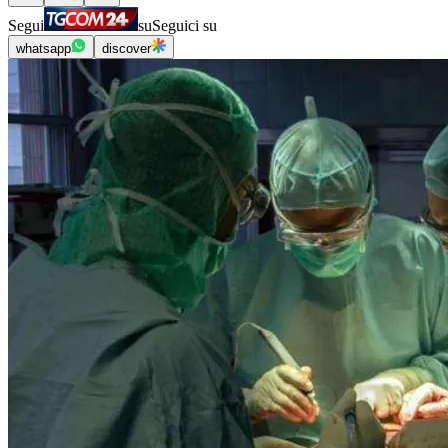
Segui
su
Seguici su
whatsapp
discover