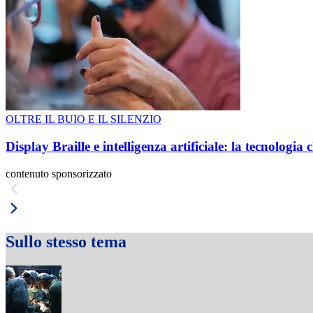
OLTRE IL BUIO E IL SILENZIO
Display Braille e intelligenza artificiale: la tecnologi
contenuto sponsorizzato
Sullo stesso tema