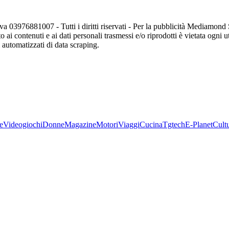
va 03976881007 - Tutti i diritti riservati - Per la pubblicità Mediamon
o ai contenuti e ai dati personali trasmessi e/o riprodotti è vietata ogni 
zi automatizzati di data scraping.
e
Videogiochi
Donne
Magazine
Motori
Viaggi
Cucina
Tgtech
E-Planet
Cult