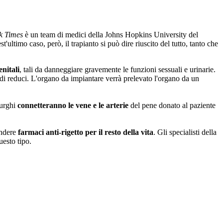
k Times
è un team di medici della Johns Hopkins University del
st'ultimo caso, però, il trapianto si può dire riuscito del tutto, tanto che
enitali
, tali da danneggiare gravemente le funzioni sessuali e urinarie.
 di reduci. L'organo da impiantare verrà prelevato l'organo da un
rurghi
connetteranno le vene e le arterie
del pene donato al paziente
endere
farmaci anti-rigetto per il resto della vita
. Gli specialisti della
uesto tipo.