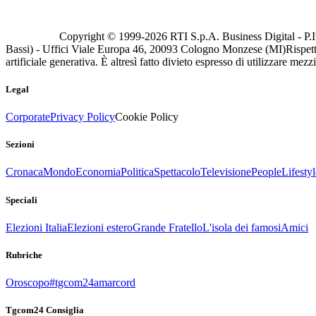
Copyright © 1999-
2026
RTI S.p.A. Business Digital - P.I
Bassi) - Uffici Viale Europa 46, 20093 Cologno Monzese (MI)
Rispett
artificiale generativa. È altresì fatto divieto espresso di utilizzare mez
Legal
Corporate
Privacy Policy
Cookie Policy
Sezioni
Cronaca
Mondo
Economia
Politica
Spettacolo
Televisione
People
Lifestyl
Speciali
Elezioni Italia
Elezioni estero
Grande Fratello
L'isola dei famosi
Amici
Rubriche
Oroscopo
#tgcom24amarcord
Tgcom24 Consiglia