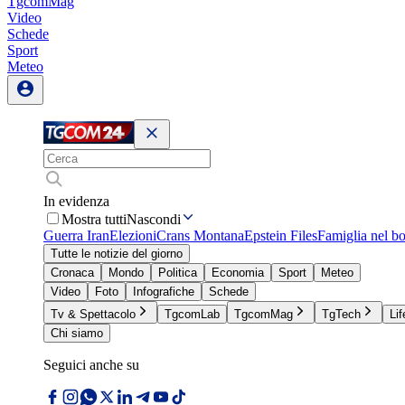
TgcomMag
Video
Schede
Sport
Meteo
In evidenza
Mostra tutti
Nascondi
Guerra Iran
Elezioni
Crans Montana
Epstein Files
Famiglia nel b
Tutte le notizie del giorno
Cronaca
Mondo
Politica
Economia
Sport
Meteo
Video
Foto
Infografiche
Schede
Tv & Spettacolo
TgcomLab
TgcomMag
TgTech
Lif
Chi siamo
Seguici anche su