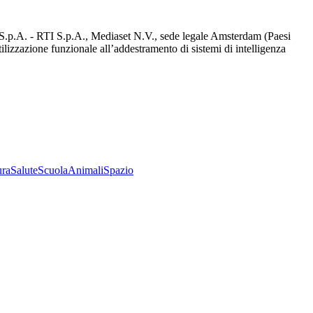
d S.p.A. - RTI S.p.A., Mediaset N.V., sede legale Amsterdam (Paesi
utilizzazione funzionale all’addestramento di sistemi di intelligenza
ura
Salute
Scuola
Animali
Spazio