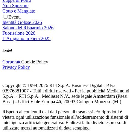
Zuppa di Porro
Non Sprecare
Cotto e Mangiato
Eventi
Identità Golose 2026
Salone del Risparmio 2026
Fuorisalone 2026
L'Artigiano in Fiera 2025
Legal
Corporate
Cookie Policy
Privacy Policy
Copyright © 1999-
2026
RTI S.p.A. Business Digital - P.Iva
03976881007 - Tutti i diritti riservati - Per la pubblicità Mediamond
S.p.A. - RTI S.p.A., Mediaset N.V., sede legale Amsterdam (Paesi
Bassi) - Uffici Viale Europa 46, 20093 Cologno Monzese (MI)
Rispetto ai contenuti e ai dati personali trasmessi e/o riprodotti è
vietata ogni utilizzazione funzionale all’addestramento di sistemi di
intelligenza artificiale generativa. È altresì fatto divieto espresso di
utilizzare mezzi automatizzati di data scraping.