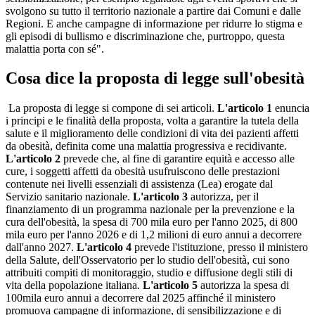
svolgono su tutto il territorio nazionale a partire dai Comuni e dalle
Regioni. E anche campagne di informazione per ridurre lo stigma e
gli episodi di bullismo e discriminazione che, purtroppo, questa
malattia porta con sé".
Cosa dice la proposta di legge sull'obesità
La proposta di legge si compone di sei articoli.
L'articolo 1
enuncia
i principi e le finalità della proposta, volta a garantire la tutela della
salute e il miglioramento delle condizioni di vita dei pazienti affetti
da obesità, definita come una malattia progressiva e recidivante.
L'articolo 2
prevede che, al fine di garantire equità e accesso alle
cure, i soggetti affetti da obesità usufruiscono delle prestazioni
contenute nei livelli essenziali di assistenza (Lea) erogate dal
Servizio sanitario nazionale.
L'articolo 3
autorizza, per il
finanziamento di un programma nazionale per la prevenzione e la
cura dell'obesità, la spesa di 700 mila euro per l'anno 2025, di 800
mila euro per l'anno 2026 e di 1,2 milioni di euro annui a decorrere
dall'anno 2027.
L'articolo 4
prevede l'istituzione, presso il ministero
della Salute, dell'Osservatorio per lo studio dell'obesità, cui sono
attribuiti compiti di monitoraggio, studio e diffusione degli stili di
vita della popolazione italiana.
L'articolo 5
autorizza la spesa di
100mila euro annui a decorrere dal 2025 affinché il ministero
promuova campagne di informazione, di sensibilizzazione e di