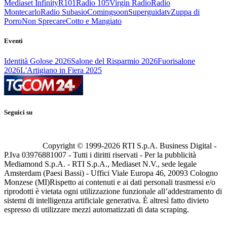
Mediaset Infinity
R101
Radio 105
Virgin Radio
Radio
Montecarlo
Radio Subasio
Comingsoon
Superguidatv
Zuppa di
Porro
Non Sprecare
Cotto e Mangiato
Eventi
Identità Golose 2026
Salone del Risparmio 2026
Fuorisalone
2026
L'Artigiano in Fiera 2025
Seguici su
Copyright © 1999-
2026
RTI S.p.A. Business Digital -
P.Iva 03976881007 - Tutti i diritti riservati - Per la pubblicità
Mediamond S.p.A. - RTI S.p.A., Mediaset N.V., sede legale
Amsterdam (Paesi Bassi) - Uffici Viale Europa 46, 20093 Cologno
Monzese (MI)
Rispetto ai contenuti e ai dati personali trasmessi e/o
riprodotti è vietata ogni utilizzazione funzionale all’addestramento di
sistemi di intelligenza artificiale generativa. È altresì fatto divieto
espresso di utilizzare mezzi automatizzati di data scraping.