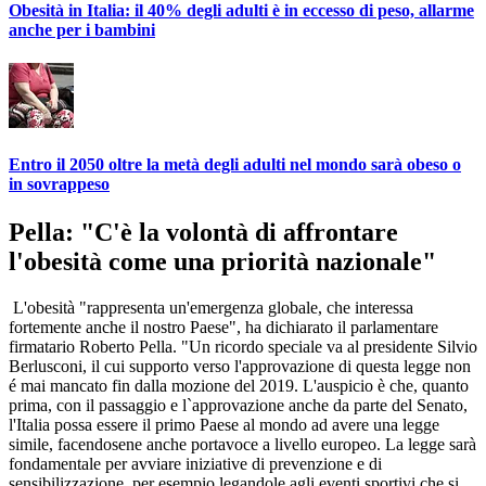
Obesità in Italia: il 40% degli adulti è in eccesso di peso, allarme
anche per i bambini
Entro il 2050 oltre la metà degli adulti nel mondo sarà obeso o
in sovrappeso
Pella: "C'è la volontà di affrontare
l'obesità come una priorità nazionale"
L'obesità "rappresenta un'emergenza globale, che interessa
fortemente anche il nostro Paese", ha dichiarato il parlamentare
firmatario Roberto Pella. "Un ricordo speciale va al presidente Silvio
Berlusconi, il cui supporto verso l'approvazione di questa legge non
é mai mancato fin dalla mozione del 2019. L'auspicio è che, quanto
prima, con il passaggio e l`approvazione anche da parte del Senato,
l'Italia possa essere il primo Paese al mondo ad avere una legge
simile, facendosene anche portavoce a livello europeo. La legge sarà
fondamentale per avviare iniziative di prevenzione e di
sensibilizzazione, per esempio legandole agli eventi sportivi che si