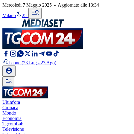
Mercoledì 7 Maggio 2025
-
Aggiornato alle
13:34
Milano
25°
Leone
(23 Lug - 23 Ago)
Ultim'ora
Cronaca
Mondo
Economia
TgcomLab
Televisione