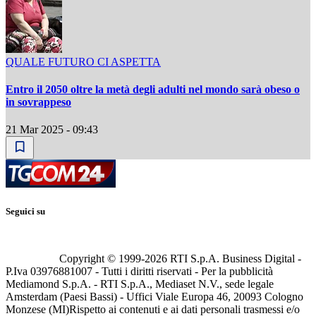
QUALE FUTURO CI ASPETTA
Entro il 2050 oltre la metà degli adulti nel mondo sarà obeso o
in sovrappeso
21 Mar 2025 - 09:43
Seguici su
Copyright © 1999-
2026
RTI S.p.A. Business Digital -
P.Iva 03976881007 - Tutti i diritti riservati - Per la pubblicità
Mediamond S.p.A. - RTI S.p.A., Mediaset N.V., sede legale
Amsterdam (Paesi Bassi) - Uffici Viale Europa 46, 20093 Cologno
Monzese (MI)
Rispetto ai contenuti e ai dati personali trasmessi e/o