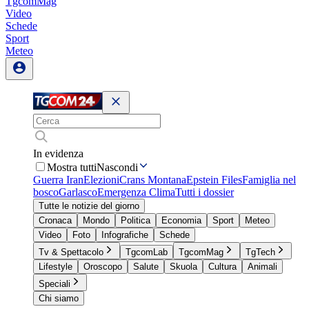
TgcomMag
Video
Schede
Sport
Meteo
In evidenza
Mostra tutti
Nascondi
Guerra Iran
Elezioni
Crans Montana
Epstein Files
Famiglia nel
bosco
Garlasco
Emergenza Clima
Tutti i dossier
Tutte le notizie del giorno
Cronaca
Mondo
Politica
Economia
Sport
Meteo
Video
Foto
Infografiche
Schede
Tv & Spettacolo
TgcomLab
TgcomMag
TgTech
Lifestyle
Oroscopo
Salute
Skuola
Cultura
Animali
Speciali
Chi siamo