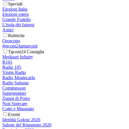
Speciali
Elezioni Italia
Elezioni estero
Grande Fratello
L'isola dei famosi
Amici
Rubriche
Oroscopo
#tgcom24amarcord
Tgcom24 Consiglia
Mediaset Infinity
R101
Radio 105
Virgin Radio
Radio Montecarlo
Radio Subasio
Comingsoon
Superguidatv
Zuppa di Porro
Non Sprecare
Cotto e Mangiato
Eventi
Identità Golose 2026
Salone del Risparmio 2026