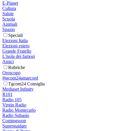
E-Planet
Cultura
Salute
Scuola
Animali
Spazio
Speciali
Elezioni Italia
Elezioni estero
Grande Fratello
L'isola dei famosi
Amici
Rubriche
Oroscopo
#tgcom24amarcord
Tgcom24 Consiglia
Mediaset Infinity
R101
Radio 105
Virgin Radio
Radio Montecarlo
Radio Subasio
Comingsoon
Superguidatv