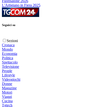
Fuorisalone 2026
L'Artigiano in Fiera 2025
Seguici su
Sezioni
Cronaca
Mondo
Economia
Politica
Spettacolo
Televisione
People
Lifestyle
Videogiochi
Donne
Magazine
Motori
Viaggi
Cucina
Tgtech