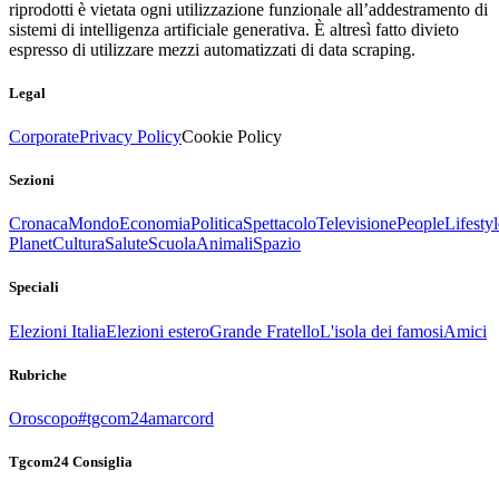
riprodotti è vietata ogni utilizzazione funzionale all’addestramento di
sistemi di intelligenza artificiale generativa. È altresì fatto divieto
espresso di utilizzare mezzi automatizzati di data scraping.
Legal
Corporate
Privacy Policy
Cookie Policy
Sezioni
Cronaca
Mondo
Economia
Politica
Spettacolo
Televisione
People
Lifestyl
Planet
Cultura
Salute
Scuola
Animali
Spazio
Speciali
Elezioni Italia
Elezioni estero
Grande Fratello
L'isola dei famosi
Amici
Rubriche
Oroscopo
#tgcom24amarcord
Tgcom24 Consiglia