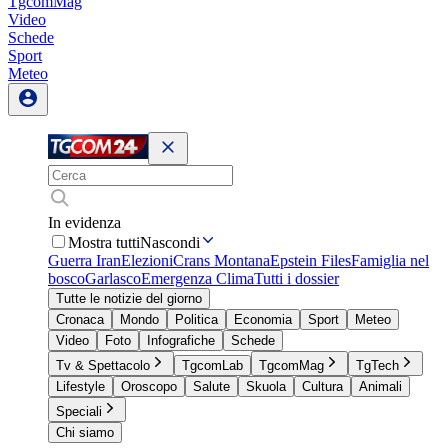
TgcomMag
Video
Schede
Sport
Meteo
In evidenza
Mostra tutti
Nascondi
Guerra Iran
Elezioni
Crans Montana
Epstein Files
Famiglia nel
bosco
Garlasco
Emergenza Clima
Tutti i dossier
Tutte le notizie del giorno
Cronaca
Mondo
Politica
Economia
Sport
Meteo
Video
Foto
Infografiche
Schede
Tv & Spettacolo
TgcomLab
TgcomMag
TgTech
Lifestyle
Oroscopo
Salute
Skuola
Cultura
Animali
Speciali
Chi siamo