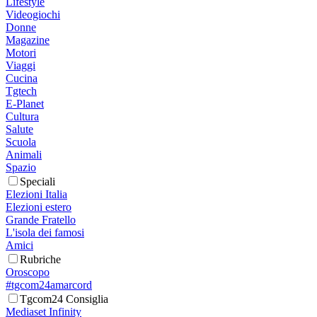
Lifestyle
Videogiochi
Donne
Magazine
Motori
Viaggi
Cucina
Tgtech
E-Planet
Cultura
Salute
Scuola
Animali
Spazio
Speciali
Elezioni Italia
Elezioni estero
Grande Fratello
L'isola dei famosi
Amici
Rubriche
Oroscopo
#tgcom24amarcord
Tgcom24 Consiglia
Mediaset Infinity