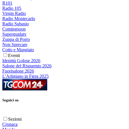
R101
Radio 105
Virgin Radio
Radio Montecarlo
Radio Subasio
Comingsoon
Superguidatv
Zuppa di Porro
Non Sprecare
Cotto e Mangiato
Eventi
Identità Golose 2026
Salone del Risparmio 2026
Fuorisalone 2026
L'Artigiano in Fiera 2025
Seguici su
Sezioni
Cronaca