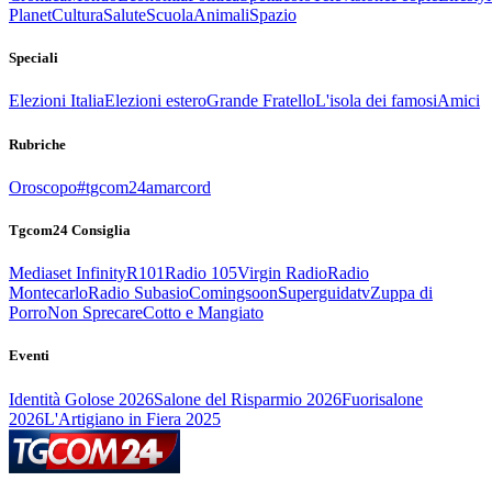
Planet
Cultura
Salute
Scuola
Animali
Spazio
Speciali
Elezioni Italia
Elezioni estero
Grande Fratello
L'isola dei famosi
Amici
Rubriche
Oroscopo
#tgcom24amarcord
Tgcom24 Consiglia
Mediaset Infinity
R101
Radio 105
Virgin Radio
Radio
Montecarlo
Radio Subasio
Comingsoon
Superguidatv
Zuppa di
Porro
Non Sprecare
Cotto e Mangiato
Eventi
Identità Golose 2026
Salone del Risparmio 2026
Fuorisalone
2026
L'Artigiano in Fiera 2025