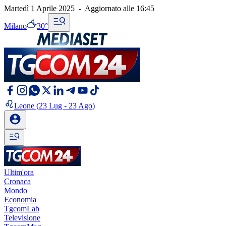
Martedì 1 Aprile 2025
-
Aggiornato alle
16:45
Milano
30°
Leone
(23 Lug - 23 Ago)
Ultim'ora
Cronaca
Mondo
Economia
TgcomLab
Televisione