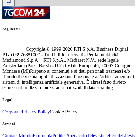
Seguici su
Copyright © 1999-
2026
RTI S.p.A. Business Digital -
P.Iva 03976881007 - Tutti i diritti riservati - Per la pubblicità
Mediamond S.p.A. - RTI S.p.A., Mediaset N.V., sede legale
Amsterdam (Paesi Bassi) - Uffici Viale Europa 46, 20093 Cologno
Monzese (MI)
Rispetto ai contenuti e ai dati personali trasmessi e/o
riprodotti è vietata ogni utilizzazione funzionale all’addestramento di
sistemi di intelligenza artificiale generativa. È altresì fatto divieto
espresso di utilizzare mezzi automatizzati di data scraping.
Legal
Corporate
Privacy Policy
Cookie Policy
Sezioni
Cronaca
Mondo
Economia
Politica
Spettacolo
Televisione
People
Lifestyl