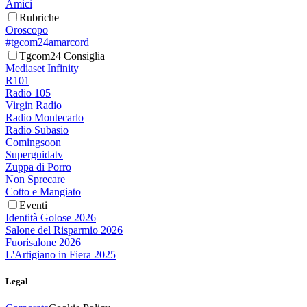
Amici
Rubriche
Oroscopo
#tgcom24amarcord
Tgcom24 Consiglia
Mediaset Infinity
R101
Radio 105
Virgin Radio
Radio Montecarlo
Radio Subasio
Comingsoon
Superguidatv
Zuppa di Porro
Non Sprecare
Cotto e Mangiato
Eventi
Identità Golose 2026
Salone del Risparmio 2026
Fuorisalone 2026
L'Artigiano in Fiera 2025
Legal