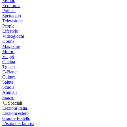
Mondo
Economia
Politica
Spettacolo
Televisione
People
Lifestyle
Videogiochi
Donne
Magazine
Motori
Viaggi
Cucina
Tgtech
E-Planet
Cultura
Salute
Scuola
Animali
Spazio
Speciali
Elezioni Italia
Elezioni estero
Grande Fratello
L'isola dei famosi