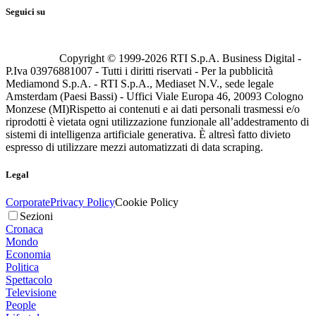
Seguici su
Copyright © 1999-
2026
RTI S.p.A. Business Digital -
P.Iva 03976881007 - Tutti i diritti riservati - Per la pubblicità
Mediamond S.p.A. - RTI S.p.A., Mediaset N.V., sede legale
Amsterdam (Paesi Bassi) - Uffici Viale Europa 46, 20093 Cologno
Monzese (MI)
Rispetto ai contenuti e ai dati personali trasmessi e/o
riprodotti è vietata ogni utilizzazione funzionale all’addestramento di
sistemi di intelligenza artificiale generativa. È altresì fatto divieto
espresso di utilizzare mezzi automatizzati di data scraping.
Legal
Corporate
Privacy Policy
Cookie Policy
Sezioni
Cronaca
Mondo
Economia
Politica
Spettacolo
Televisione
People