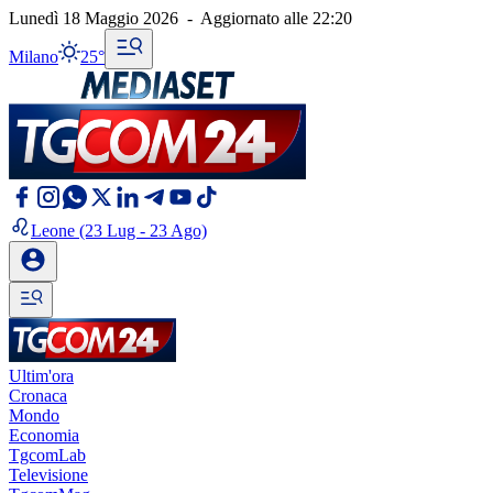
Lunedì 18 Maggio 2026
-
Aggiornato alle
22:20
Milano
25°
Leone
(23 Lug - 23 Ago)
Ultim'ora
Cronaca
Mondo
Economia
TgcomLab
Televisione