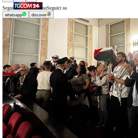
Segui
su
Seguici su
whatsapp
discover