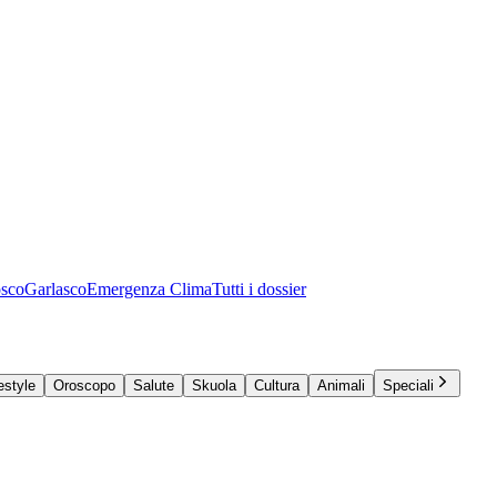
osco
Garlasco
Emergenza Clima
Tutti i dossier
estyle
Oroscopo
Salute
Skuola
Cultura
Animali
Speciali