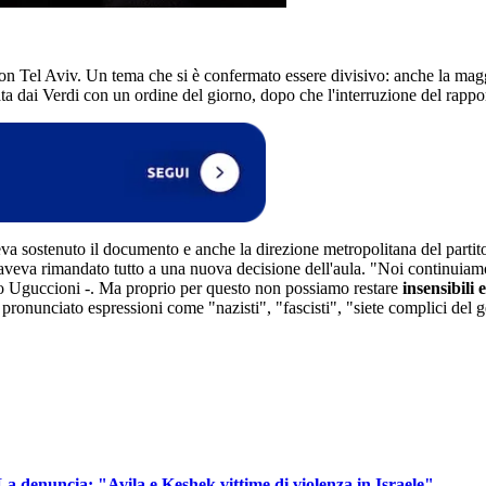
n Tel Aviv. Un tema che si è confermato essere divisivo: anche la ma
 dai Verdi con un ordine del giorno, dopo che l'interruzione del rapporto
a sostenuto il documento e anche la direzione metropolitana del partito
 aveva rimandato tutto a una nuova decisione dell'aula. "Noi continuiam
 detto Uguccioni -. Ma proprio per questo non possiamo restare
insensibili 
 pronunciato espressioni come "nazisti", "fascisti", "siete complici del 
 La denuncia: "Avila e Keshek vittime di violenza in Israele"