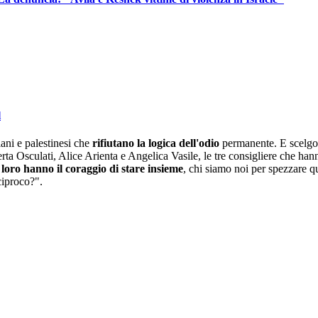
l
ani e palestinesi che
rifiutano la logica dell'odio
permanente. E scelgono
erta Osculati, Alice Arienta e Angelica Vasile, le tre consigliere che ha
e
loro hanno il coraggio di stare insieme
, chi siamo noi per spezzare q
ciproco?".