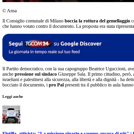
© Ansa
Il Consiglio comunale di Milano
boccia la rottura del gemellaggio
co
che hanno votato contro il documento. La proposta era stata ripresentata
Il Partito democratico, con la sua capogruppo Beatrice Uguccioni, avev
anche
pressione sul sindaco
Giuseppe Sala. Il primo cittadino, però,
israeliani e palestinesi alla sicurezza, alla libertà e alla dignità - ha
bocciato il documento, i
pro Pal
presenti tra il pubblico in aula hanno
Leggi anche
Flotilla, attivista: "La missione riparte e saremo ancora di più" |