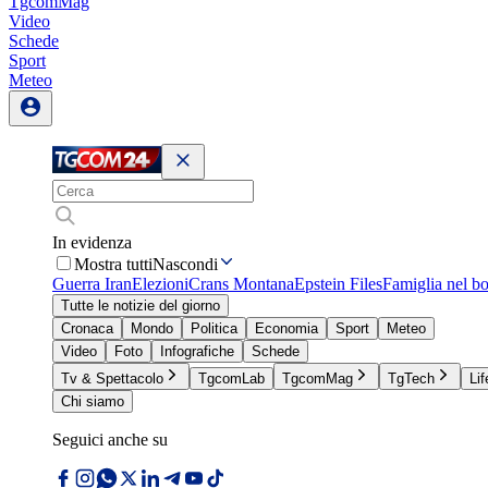
TgcomMag
Video
Schede
Sport
Meteo
In evidenza
Mostra tutti
Nascondi
Guerra Iran
Elezioni
Crans Montana
Epstein Files
Famiglia nel b
Tutte le notizie del giorno
Cronaca
Mondo
Politica
Economia
Sport
Meteo
Video
Foto
Infografiche
Schede
Tv & Spettacolo
TgcomLab
TgcomMag
TgTech
Lif
Chi siamo
Seguici anche su