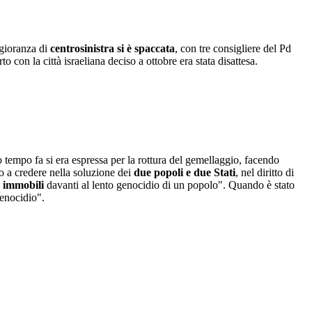
ggioranza di
centrosinistra si è spaccata
, con tre consigliere del Pd
 con la città israeliana deciso a ottobre era stata disattesa.
 tempo fa si era espressa per la rottura del gemellaggio, facendo
o a credere nella soluzione dei
due popoli e due Stati
, nel diritto di
e immobili
davanti al lento genocidio di un popolo". Quando è stato
genocidio".