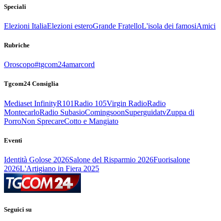
Speciali
Elezioni Italia
Elezioni estero
Grande Fratello
L'isola dei famosi
Amici
Rubriche
Oroscopo
#tgcom24amarcord
Tgcom24 Consiglia
Mediaset Infinity
R101
Radio 105
Virgin Radio
Radio
Montecarlo
Radio Subasio
Comingsoon
Superguidatv
Zuppa di
Porro
Non Sprecare
Cotto e Mangiato
Eventi
Identità Golose 2026
Salone del Risparmio 2026
Fuorisalone
2026
L'Artigiano in Fiera 2025
Seguici su