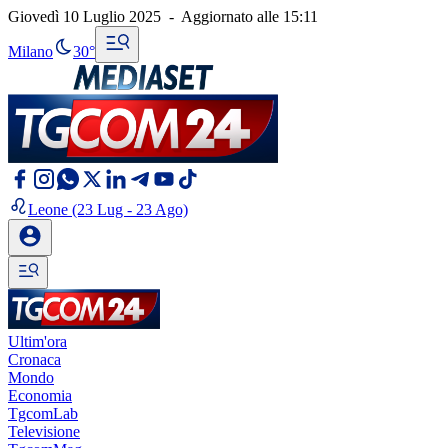
Giovedì 10 Luglio 2025
-
Aggiornato alle
15:11
Milano
30°
Leone
(23 Lug - 23 Ago)
Ultim'ora
Cronaca
Mondo
Economia
TgcomLab
Televisione