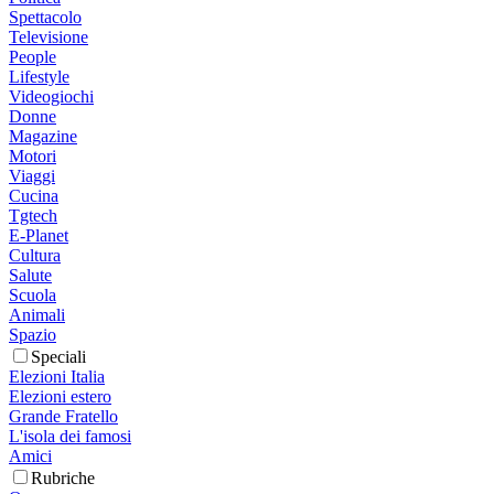
Spettacolo
Televisione
People
Lifestyle
Videogiochi
Donne
Magazine
Motori
Viaggi
Cucina
Tgtech
E-Planet
Cultura
Salute
Scuola
Animali
Spazio
Speciali
Elezioni Italia
Elezioni estero
Grande Fratello
L'isola dei famosi
Amici
Rubriche