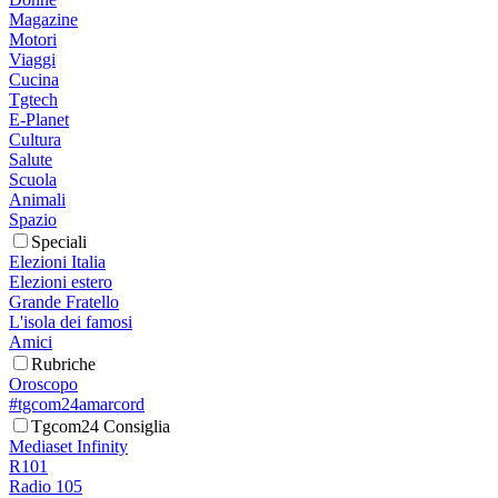
Magazine
Motori
Viaggi
Cucina
Tgtech
E-Planet
Cultura
Salute
Scuola
Animali
Spazio
Speciali
Elezioni Italia
Elezioni estero
Grande Fratello
L'isola dei famosi
Amici
Rubriche
Oroscopo
#tgcom24amarcord
Tgcom24 Consiglia
Mediaset Infinity
R101
Radio 105