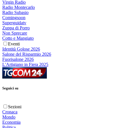
Virgin Radio
Radio Montecarlo
Radio Subasio
Comingsoon
Superguidatv
Zuppa di Porro
Non Sprecare
Cotto e Mangiato
Eventi
Identità Golose 2026
Salone del Risparmio 2026
Fuorisalone 2026
L'Artigiano in Fiera 2025
Seguici su
Sezioni
Cronaca
Mondo
Economia
Politica