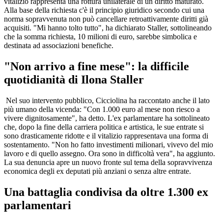
vitalizio rappresenta una rottura unilaterale di un diritto maturato.
Alla base della richiesta c'è il principio giuridico secondo cui una
norma sopravvenuta non può cancellare retroattivamente diritti già
acquisiti. "Mi hanno tolto tutto", ha dichiarato Staller, sottolineando
che la somma richiesta, 10 milioni di euro, sarebbe simbolica e
destinata ad associazioni benefiche.
"Non arrivo a fine mese": la difficile
quotidianità di Ilona Staller
Nel suo intervento pubblico, Cicciolina ha raccontato anche il lato
più umano della vicenda: "Con 1.000 euro al mese non riesco a
vivere dignitosamente", ha detto. L'ex parlamentare ha sottolineato
che, dopo la fine della carriera politica e artistica, le sue entrate si
sono drasticamente ridotte e il vitalizio rappresentava una forma di
sostentamento. "Non ho fatto investimenti milionari, vivevo del mio
lavoro e di quello assegno. Ora sono in difficoltà vera", ha aggiunto.
La sua denuncia apre un nuovo fronte sul tema della sopravvivenza
economica degli ex deputati più anziani o senza altre entrate.
Una battaglia condivisa da oltre 1.300 ex
parlamentari