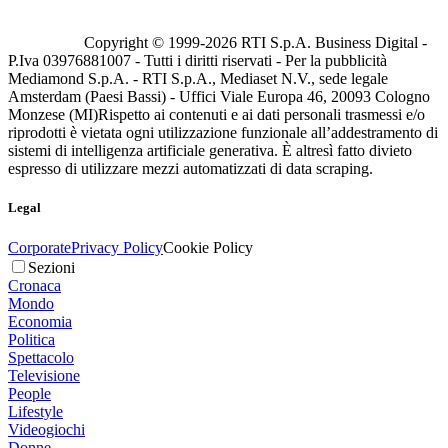
Copyright © 1999-
2026
RTI S.p.A. Business Digital -
P.Iva 03976881007 - Tutti i diritti riservati - Per la pubblicità
Mediamond S.p.A. - RTI S.p.A., Mediaset N.V., sede legale
Amsterdam (Paesi Bassi) - Uffici Viale Europa 46, 20093 Cologno
Monzese (MI)
Rispetto ai contenuti e ai dati personali trasmessi e/o
riprodotti è vietata ogni utilizzazione funzionale all’addestramento di
sistemi di intelligenza artificiale generativa. È altresì fatto divieto
espresso di utilizzare mezzi automatizzati di data scraping.
Legal
Corporate
Privacy Policy
Cookie Policy
Sezioni
Cronaca
Mondo
Economia
Politica
Spettacolo
Televisione
People
Lifestyle
Videogiochi
Donne