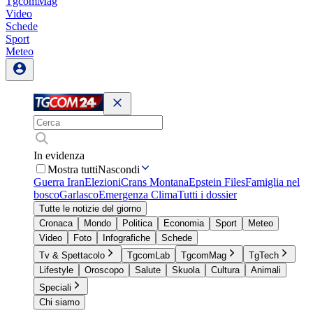
TgcomMag
Video
Schede
Sport
Meteo
In evidenza
Mostra tutti
Nascondi
Guerra Iran
Elezioni
Crans Montana
Epstein Files
Famiglia nel
bosco
Garlasco
Emergenza Clima
Tutti i dossier
Tutte le notizie del giorno
Cronaca
Mondo
Politica
Economia
Sport
Meteo
Video
Foto
Infografiche
Schede
Tv & Spettacolo
TgcomLab
TgcomMag
TgTech
Lifestyle
Oroscopo
Salute
Skuola
Cultura
Animali
Speciali
Chi siamo