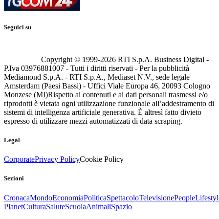
Seguici su
Copyright © 1999-
2026
RTI S.p.A. Business Digital -
P.Iva 03976881007 - Tutti i diritti riservati - Per la pubblicità
Mediamond S.p.A. - RTI S.p.A., Mediaset N.V., sede legale
Amsterdam (Paesi Bassi) - Uffici Viale Europa 46, 20093 Cologno
Monzese (MI)
Rispetto ai contenuti e ai dati personali trasmessi e/o
riprodotti è vietata ogni utilizzazione funzionale all’addestramento di
sistemi di intelligenza artificiale generativa. È altresì fatto divieto
espresso di utilizzare mezzi automatizzati di data scraping.
Legal
Corporate
Privacy Policy
Cookie Policy
Sezioni
Cronaca
Mondo
Economia
Politica
Spettacolo
Televisione
People
Lifestyl
Planet
Cultura
Salute
Scuola
Animali
Spazio