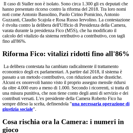
Il caso di Staller non è isolato. Sono circa 1.300 gli ex deputati che
hanno presentato ricorso contro la riforma del 2018. Tra loro nomi
noti come Antonio Bassolino, Paolo Cirino Pomicino, Antonio
Guzzanti, Claudio Scajola e Rosa Russo Iervolino. La contestazione
è rivolta contro la delibera dell'Ufficio di Presidenza della Camera,
varata durante la presidenza Fico (M5S), che ha modificato il
calcolo del vitalizio da sistema retributivo a contributivo, con tagli
fino all'86%.
Riforma Fico: vitalizi ridotti fino all'86%
La delibera contestata ha cambiato radicalmente il trattamento
economico degli ex parlamentari. A partire dal 2018, il sistema è
passato a un metodo contributivo, con riduzioni anche drastiche.
Alcuni ex onorevoli hanno visto il proprio assegno mensile ridursi
da oltre 4.000 euro a meno di 1.000. Secondo i ricorrenti, si tratta di
una misura punitiva, che non tiene conto degli anni di servizio e dei
contributi versati. L'ex presidente della Camera Roberto Fico ha
sempre difeso la scelta, definendola "
una necessaria operazione di
giustizia sociale
".
Cosa rischia ora la Camera: i numeri in
gioco