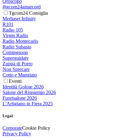
Oroscopo
#tgcom24amarcord
Tgcom24 Consiglia
Mediaset Infinity
R101
Radio 105
Virgin Radio
Radio Montecarlo
Radio Subasio
Comingsoon
Superguidatv
Zuppa di Porro
Non Sprecare
Cotto e Mangiato
Eventi
Identità Golose 2026
Salone del Risparmio 2026
Fuorisalone 2026
L'Artigiano in Fiera 2025
Legal
Corporate
Cookie Policy
Privacy Policy