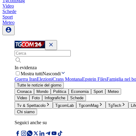
TgcomMag
Video
Schede
Sport
Meteo
In evidenza
Mostra tutti
Nascondi
Guerra Iran
Elezioni
Crans Montana
Epstein Files
Famiglia nel b
Tutte le notizie del giorno
Cronaca
Mondo
Politica
Economia
Sport
Meteo
Video
Foto
Infografiche
Schede
Tv & Spettacolo
TgcomLab
TgcomMag
TgTech
Lif
Chi siamo
Seguici anche su