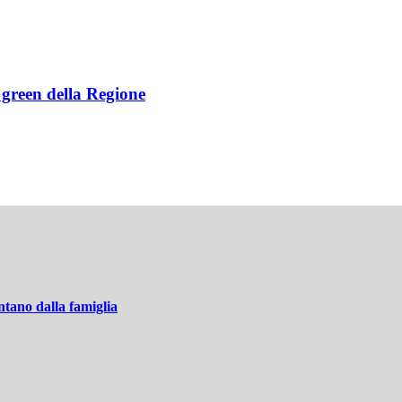
e green della Regione
tano dalla famiglia