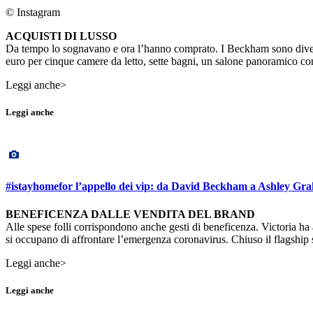
© Instagram
ACQUISTI DI LUSSO
Da tempo lo sognavano e ora l’hanno comprato. I Beckham sono divent
euro per cinque camere da letto, sette bagni, un salone panoramico con
Leggi anche>
Leggi anche
#istayhomefor l’appello dei vip: da David Beckham a Ashley Gr
BENEFICENZA DALLE VENDITA DEL BRAND
Alle spese folli corrispondono anche gesti di beneficenza. Victoria ha
si occupano di affrontare l’emergenza coronavirus. Chiuso il flagship s
Leggi anche>
Leggi anche