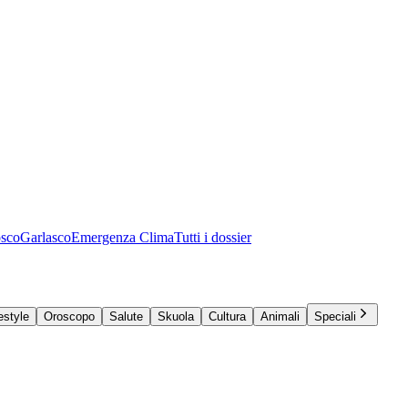
osco
Garlasco
Emergenza Clima
Tutti i dossier
estyle
Oroscopo
Salute
Skuola
Cultura
Animali
Speciali