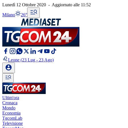
Lunedì 12 Ottobre 2020
-
Aggiornato alle
11:52
Milano
26°
Leone
(23 Lug - 23 Ago)
Ultim'ora
Cronaca
Mondo
Economia
TgcomLab
Televisione