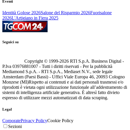
Eventi
Identità Golose 2026
Salone del Risparmio 2026
Fuorisalone
2026
L'Artigiano in Fiera 2025
Seguici su
Copyright © 1999-
2026
RTI S.p.A. Business Digital -
P.Iva 03976881007 - Tutti i diritti riservati - Per la pubblicità
Mediamond S.p.A. - RTI S.p.A., Mediaset N.V., sede legale
Amsterdam (Paesi Bassi) - Uffici Viale Europa 46, 20093 Cologno
Monzese (MI)
Rispetto ai contenuti e ai dati personali trasmessi e/o
riprodotti è vietata ogni utilizzazione funzionale all’addestramento di
sistemi di intelligenza artificiale generativa. È altresì fatto divieto
espresso di utilizzare mezzi automatizzati di data scraping.
Legal
Corporate
Privacy Policy
Cookie Policy
Sezioni