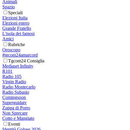
Animali
Spazio
Speciali
Elezioni Italia
Elezioni estero
Grande Fratello
L'isola dei famosi
Amici
Rubriche
Oroscopo
#tgcom24amarcord
Tgcom24 Consiglia
Mediaset Infinity
R101
Radio 105
Virgin Radio
Radio Montecarlo
Radio Subasio
Comingsoon
Superguidatv
Zuppa di Porro
Non Sprecare
Cotto e Mangiato
Eventi
Identità Golose 2026