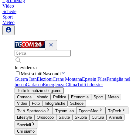
TgcomMag
Video
Schede
Sport
Meteo
In evidenza
Mostra tutti
Nascondi
Guerra Iran
Elezioni
Crans Montana
Epstein Files
Famiglia nel
bosco
Garlasco
Emergenza Clima
Tutti i dossier
Tutte le notizie del giorno
Cronaca
Mondo
Politica
Economia
Sport
Meteo
Video
Foto
Infografiche
Schede
Tv & Spettacolo
TgcomLab
TgcomMag
TgTech
Lifestyle
Oroscopo
Salute
Skuola
Cultura
Animali
Speciali
Chi siamo