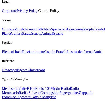
Legal
Corporate
Privacy Policy
Cookie Policy
Sezioni
Cronaca
Mondo
Economia
Politica
Spettacolo
Televisione
People
Lifestyl
Planet
Cultura
Salute
Scuola
Animali
Spazio
Speciali
Elezioni Italia
Elezioni estero
Grande Fratello
L'isola dei famosi
Amici
Rubriche
Oroscopo
#tgcom24amarcord
Tgcom24 Consiglia
Mediaset Infinity
R101
Radio 105
Virgin Radio
Radio
Montecarlo
Radio Subasio
Comingsoon
Superguidatv
Zuppa di
Porro
Non Sprecare
Cotto e Mangiato