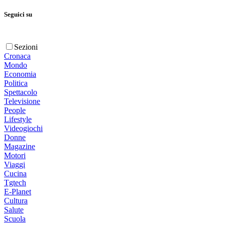
Seguici su
Sezioni
Cronaca
Mondo
Economia
Politica
Spettacolo
Televisione
People
Lifestyle
Videogiochi
Donne
Magazine
Motori
Viaggi
Cucina
Tgtech
E-Planet
Cultura
Salute
Scuola