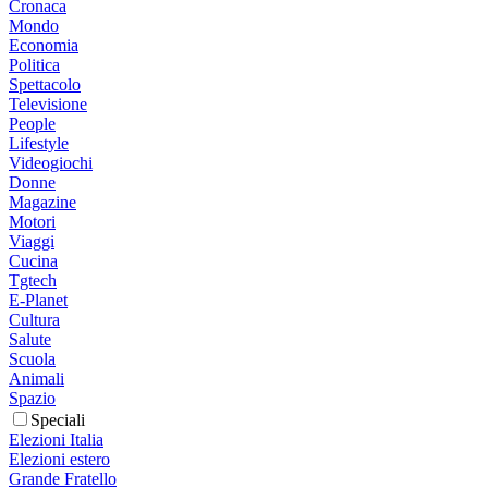
Cronaca
Mondo
Economia
Politica
Spettacolo
Televisione
People
Lifestyle
Videogiochi
Donne
Magazine
Motori
Viaggi
Cucina
Tgtech
E-Planet
Cultura
Salute
Scuola
Animali
Spazio
Speciali
Elezioni Italia
Elezioni estero
Grande Fratello