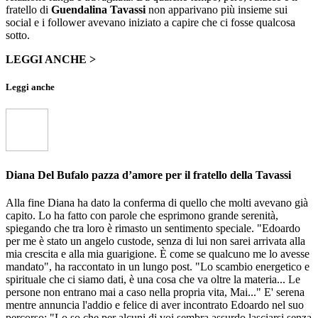
fratello di
Guendalina Tavassi
non apparivano più insieme sui
social e i follower avevano iniziato a capire che ci fosse qualcosa
sotto.
LEGGI ANCHE >
Leggi anche
Diana Del Bufalo pazza d’amore per il fratello della Tavassi
Alla fine Diana ha dato la conferma di quello che molti avevano già
capito. Lo ha fatto con parole che esprimono grande serenità,
spiegando che tra loro è rimasto un sentimento speciale. "Edoardo
per me è stato un angelo custode, senza di lui non sarei arrivata alla
mia crescita e alla mia guarigione. È come se qualcuno me lo avesse
mandato", ha raccontato in un lungo post. "Lo scambio energetico e
spirituale che ci siamo dati, è una cosa che va oltre la materia... Le
persone non entrano mai a caso nella propria vita, Mai..." E' serena
mentre annuncia l'addio e felice di aver incontrato Edoardo nel suo
percorso: "Lo so che per alcuni di voi sembra assurdo lasciarsi senza