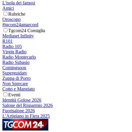
L'isola dei famosi
Amici
Rubriche
Oroscopo
#tgcom24amarcord
Tgcom24 Consiglia
Mediaset Infinity
R101
Radio 105
Virgin Radio
Radio Montecarlo
Radio Subasio
Comingsoon
Superguidatv
Zuppa di Porro
Non Sprecare
Cotto e Mangiato
Eventi
Identità Golose 2026
Salone del Risparmio 2026
Fuorisalone 2026
L'Artigiano in Fiera 2025